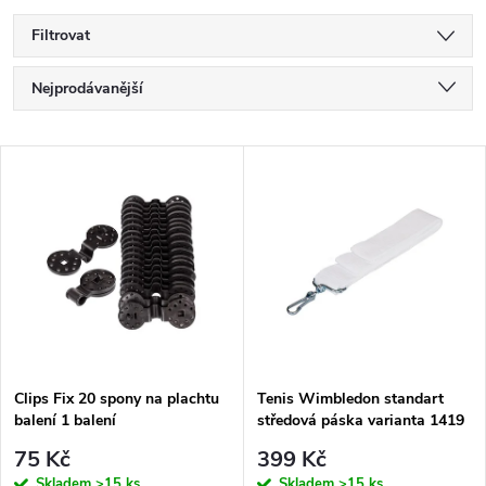
Filtrovat
Ř
Nejprodávanější
a
Nejlevnější
V
Nejdražší
z
ý
Abecedně
e
p
n
i
í
s
p
Clips Fix 20 spony na plachtu
Tenis Wimbledon standart
balení 1 balení
středová páska varianta 1419
p
r
75 Kč
399 Kč
Skladem
>15 ks
Skladem
>15 ks