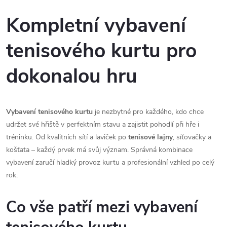
r
d
á
Kompletní vybavení
a
n
tenisového kurtu pro
k
c
o
dokonalou hru
í
v
á
p
n
r
Vybavení tenisového kurtu
je nezbytné pro každého, kdo chce
í
udržet své hřiště v perfektním stavu a zajistit pohodlí při hře i
v
tréninku. Od kvalitních sítí a laviček po
tenisové lajny
, síťovačky a
košťata – každý prvek má svůj význam. Správná kombinace
k
vybavení zaručí hladký provoz kurtu a profesionální vzhled po celý
y
rok.
v
Co vše patří mezi vybavení
ý