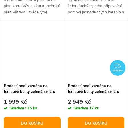
plot, která Vás na kurtu ochrání
jednoduchý systém připevnění
před větrem i zvědavými
pomocí jednoduchých karabin a
pohledy kolemjdoucích.
mosazných oček.
ZD
ZDARMA
Professional zástěna na
Professional zástěna na
tenisové kurty zelená sv. 2 x
tenisové kurty zelená sv. 2 x
18 m varianta 42134
24 m varianta 41599
1 999 Kč
2 949 Kč
Skladem
>15 ks
Skladem
12 ks
DO KOŠÍKU
DO KOŠÍKU