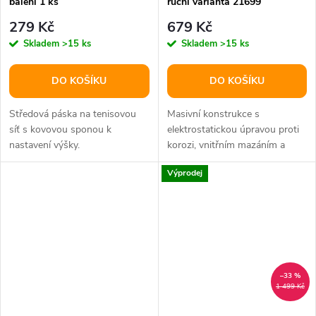
balení 1 ks
ruční varianta 21699
279 Kč
679 Kč
Skladem
>15 ks
Skladem
>15 ks
DO KOŠÍKU
DO KOŠÍKU
Středová páska na tenisovou
Masivní konstrukce s
síť s kovovou sponou k
elektrostatickou úpravou proti
nastavení výšky.
korozi, vnitřním mazáním a
mnoha dalšími skvělými
Výprodej
vlastnostmi.
–33 %
1 499 Kč