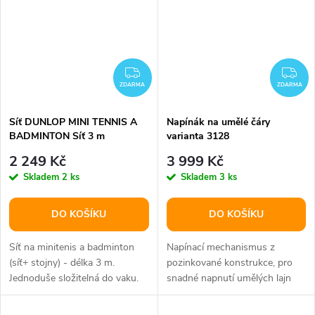
ZDARMA
ZD
ZDARMA
ZDARMA
Síť DUNLOP MINI TENNIS A
Napínák na umělé čáry
BADMINTON Síť 3 m
varianta 3128
2 249 Kč
3 999 Kč
Skladem
2 ks
Skladem
3 ks
DO KOŠÍKU
DO KOŠÍKU
Síť na minitenis a badminton
Napínací mechanismus z
(síť+ stojny) - délka 3 m.
pozinkované konstrukce, pro
Jednoduše složitelná do vaku.
snadné napnutí umělých lajn
Stojny se jednoduše složí tak,...
Geniala.