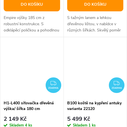
DO KOŠÍKU
DO KOŠÍKU
Empire výšky 185 cm z
S tažným lanem a lehkou
robustní konstrukce. S
dřevěnou lištou, v nabídce v
odklápěcí poličkou a pohodlnou
různých šířkách. Skvělý poměr
sedačkou.
výkonu/ceny.
ZDARMA
ZD
ZDARMA
ZDARMA
H1-L400 síťovačka dřevěná
B100 koště na kypření antuky
výška/ šířka 180 cm
varianta 22120
2 149 Kč
5 499 Kč
Skladem
4 ks
Skladem
1 ks