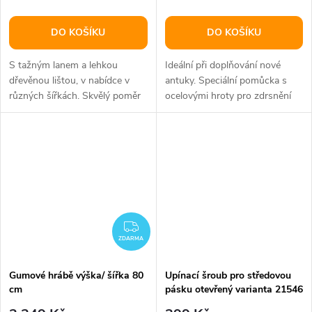
DO KOŠÍKU
DO KOŠÍKU
S tažným lanem a lehkou
Ideální při doplňování nové
dřevěnou lištou, v nabídce v
antuky. Speciální pomůcka s
různých šířkách. Skvělý poměr
ocelovými hroty pro zdrsnění
výkonu/ceny.
antukového dvorce.
ZDARMA
ZDARMA
Gumové hrábě výška/ šířka 80
Upínací šroub pro středovou
cm
pásku otevřený varianta 21546