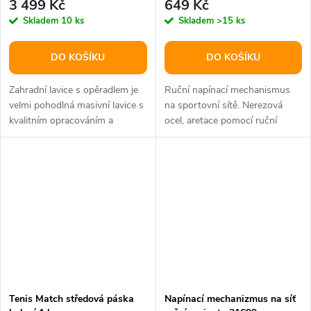
3 499 Kč
649 Kč
Skladem
10 ks
Skladem
>15 ks
DO KOŠÍKU
DO KOŠÍKU
Zahradní lavice s opěradlem je
Ruční napínací mechanismus
velmi pohodlná masivní lavice s
na sportovní sítě. Nerezová
kvalitním opracováním a
ocel, aretace pomocí ruční
stabilním provedením. Lavice...
západky.
Tenis Match středová páska
Napínací mechanizmus na síť