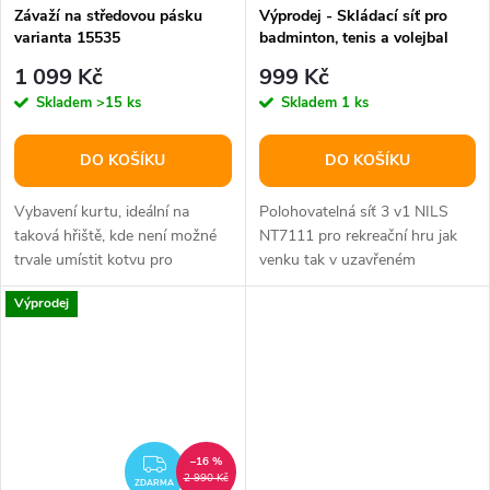
Závaží na středovou pásku
Výprodej - Skládací síť pro
varianta 15535
badminton, tenis a volejbal
NILS EXTREME NT7111
1 099 Kč
999 Kč
Skladem
>15 ks
Skladem
1 ks
DO KOŠÍKU
DO KOŠÍKU
Vybavení kurtu, ideální na
Polohovatelná síť 3 v1 NILS
taková hřiště, kde není možné
NT7111 pro rekreační hru jak
trvale umístit kotvu pro
venku tak v uzavřeném
středové pásky.
prostoru, jedinou podmínkou
Výprodej
hry je...
–16 %
ZDARMA
2 990 Kč
ZDARMA