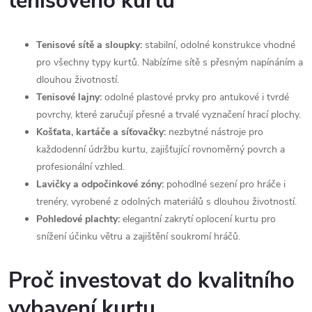
tenisového kurtu
p
i
Tenisové sítě a sloupky:
stabilní, odolné konstrukce vhodné
s
pro všechny typy kurtů. Nabízíme sítě s přesným napínáním a
dlouhou životností.
u
Tenisové lajny:
odolné plastové prvky pro antukové i tvrdé
povrchy, které zaručují přesné a trvalé vyznačení hrací plochy.
Košťata, kartáče a síťovačky:
nezbytné nástroje pro
každodenní údržbu kurtu, zajišťující rovnoměrný povrch a
profesionální vzhled.
Lavičky a odpočinkové zóny:
pohodlné sezení pro hráče i
trenéry, vyrobené z odolných materiálů s dlouhou životností.
Pohledové plachty:
elegantní zakrytí oplocení kurtu pro
snížení účinku větru a zajištění soukromí hráčů.
Proč investovat do kvalitního
vybavení kurtu