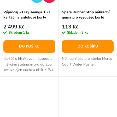
Výprodej - Clay Arenga 150
Spare Rubber Strip náhradní
kartáč na antukové kurty
guma pro vysoušeč kurtů
výška/ šířka 150 cm
balení 1 ks
2 499 Kč
113 Kč
Skladem
1 ks
Skladem
2 ks
DO KOŠÍKU
DO KOŠÍKU
Kartáč s hliníkovou násadou a
Náhradní pás pro stěrku Merco
měkčími štětinami pro údržbu
Court Water Pusher.
antukových kurtů a hřišť. Šířka
150 cm.