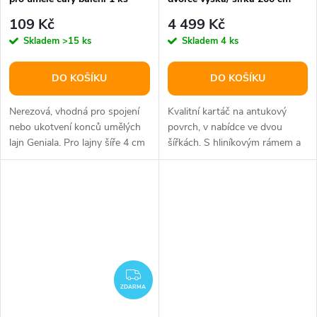
109 Kč
4 499 Kč
Skladem
>15 ks
Skladem
4 ks
DO KOŠÍKU
DO KOŠÍKU
Nerezová, vhodná pro spojení
Kvalitní kartáč na antukový
nebo ukotvení konců umělých
povrch, v nabídce ve dvou
lajn Geniala. Pro lajny šíře 4 cm
šířkách. S hliníkovým rámem a
a 5 cm.
rukojetí.
ZDARMA
ZDARMA