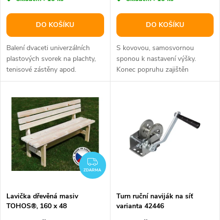
r
o
o
DO KOŠÍKU
DO KOŠÍKU
d
d
Balení dvaceti univerzálních
S kovovou, samosvornou
u
plastových svorek na plachty,
sponou k nastavení výšky.
tenisové zástěny apod.
Konec popruhu zajištěn
u
suchým zipem.
k
k
t
t
ů
ů
ZDARMA
ZDARMA
Lavička dřevěná masiv
Turn ruční naviják na síť
TOHOS®, 160 x 48
varianta 42446