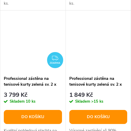
ks.
ks.
ZDARMA
ZDARMA
Professional zástěna na
Professional zástěna na
tenisové kurty zelená sv. 2 x
tenisové kurty zelená sv. 2 x
30 m varianta 31003
12 m varianta 31001
3 799 Kč
1 849 Kč
Skladem
10 ks
Skladem
>15 ks
DO KOŠÍKU
DO KOŠÍKU
Kvalitní pohledová plachta na
Výrazné zastínění až 90%,