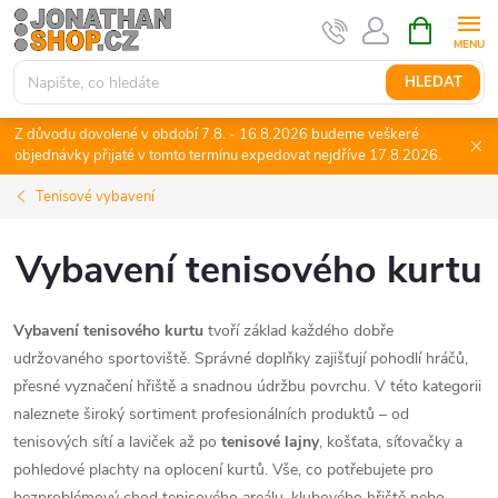
Přejít
NÁKUPNÍ
KOŠÍK
na
obsah
HLEDAT
Z důvodu dovolené v období 7.8. - 16.8.2026 budeme veškeré
objednávky přijaté v tomto termínu expedovat nejdříve 17.8.2026.
Tenisové vybavení
Vybavení tenisového kurtu
Vybavení tenisového kurtu
tvoří základ každého dobře
udržovaného sportoviště. Správné doplňky zajišťují pohodlí hráčů,
přesné vyznačení hřiště a snadnou údržbu povrchu. V této kategorii
naleznete široký sortiment profesionálních produktů – od
tenisových sítí a laviček až po
tenisové lajny
, košťata, síťovačky a
pohledové plachty na oplocení kurtů. Vše, co potřebujete pro
bezproblémový chod tenisového areálu, klubového hřiště nebo