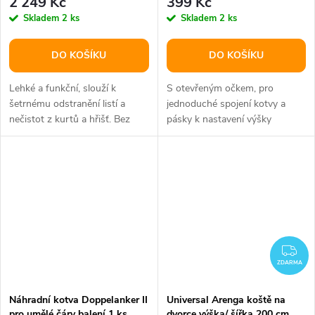
2 249 Kč
399 Kč
Skladem
2 ks
Skladem
2 ks
DO KOŠÍKU
DO KOŠÍKU
Lehké a funkční, slouží k
S otevřeným očkem, pro
šetrnému odstranění listí a
jednoduché spojení kotvy a
nečistot z kurtů a hřišť. Bez
pásky k nastavení výšky
násady.
tenisové sítě.
ZD
ZDARMA
Náhradní kotva Doppelanker II
Universal Arenga koště na
pro umělé čáry balení 1 ks
dvorce výška/ šířka 200 cm