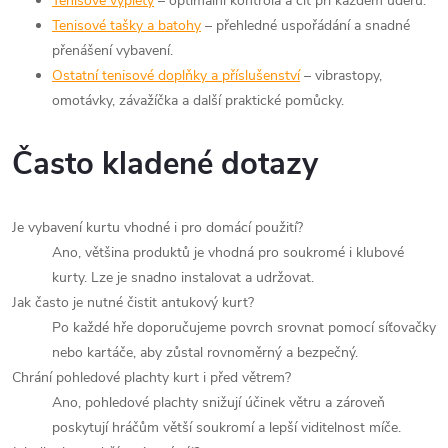
Tenisové výplety
– optimální kontrola a cit při každém úderu.
Tenisové tašky a batohy
– přehledné uspořádání a snadné
přenášení vybavení.
Ostatní tenisové doplňky a příslušenství
– vibrastopy,
omotávky, závažíčka a další praktické pomůcky.
Často kladené dotazy
Je vybavení kurtu vhodné i pro domácí použití?
Ano, většina produktů je vhodná pro soukromé i klubové
kurty. Lze je snadno instalovat a udržovat.
Jak často je nutné čistit antukový kurt?
Po každé hře doporučujeme povrch srovnat pomocí síťovačky
nebo kartáče, aby zůstal rovnoměrný a bezpečný.
Chrání pohledové plachty kurt i před větrem?
Ano, pohledové plachty snižují účinek větru a zároveň
poskytují hráčům větší soukromí a lepší viditelnost míče.