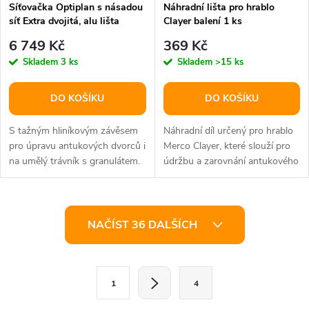
Síťovačka Optiplan s násadou
Náhradní lišta pro hrablo
síť Extra dvojitá, alu lišta
Clayer balení 1 ks
varianta 3062
6 749 Kč
369 Kč
Skladem
3 ks
Skladem
>15 ks
DO KOŠÍKU
DO KOŠÍKU
S tažným hliníkovým závěsem
Náhradní díl určený pro hrablo
pro úpravu antukových dvorců i
Merco Clayer, které slouží pro
na umělý trávník s granulátem.
údržbu a zarovnání antukového
povrchu.
O
NAČÍST 36 DALŠÍCH
v
l
S
1
4
t
á