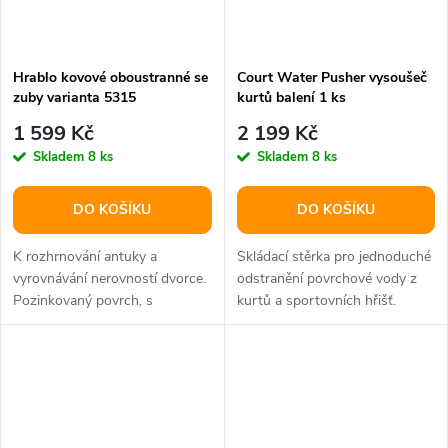
Hrablo kovové oboustranné se
Court Water Pusher vysoušeč
zuby varianta 5315
kurtů balení 1 ks
1 599 Kč
2 199 Kč
Skladem
8 ks
Skladem
8 ks
DO KOŠÍKU
DO KOŠÍKU
K rozhrnování antuky a
Skládací stěrka pro jednoduché
vyrovnávání nerovností dvorce.
odstranění povrchové vody z
Pozinkovaný povrch, s
kurtů a sportovních hřišť.
ergonomickou rukojetí.