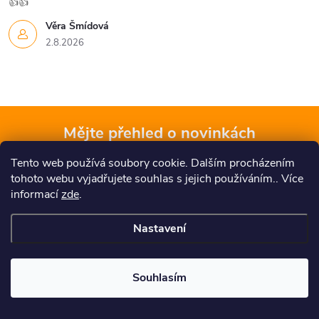
👍👍
Věra Šmídová
2.8.2026
Mějte přehled o novinkách
a slevách
Z
Tento web používá soubory cookie. Dalším procházením
tohoto webu vyjadřujete souhlas s jejich používáním.. Více
á
informací
zde
.
E-mail
ODEBÍRAT
p
Nastavení
Vložením e-mailu souhlasíte s
podmínkami ochrany osobních údajů
a
Souhlasím
t