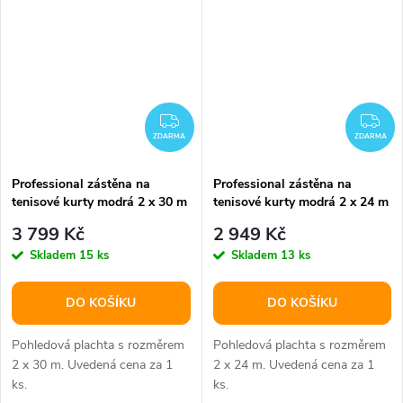
ZDARMA
ZD
ZDARMA
ZDARMA
Professional zástěna na
Professional zástěna na
tenisové kurty modrá 2 x 30 m
tenisové kurty modrá 2 x 24 m
balení 1 ks
balení 1 ks
3 799 Kč
2 949 Kč
Skladem
15 ks
Skladem
13 ks
DO KOŠÍKU
DO KOŠÍKU
Pohledová plachta s rozměrem
Pohledová plachta s rozměrem
2 x 30 m. Uvedená cena za 1
2 x 24 m. Uvedená cena za 1
ks.
ks.