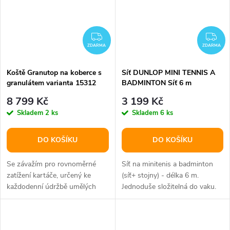
ZDARMA
ZD
ZDARMA
ZDARMA
Koště Granutop na koberce s
Síť DUNLOP MINI TENNIS A
granulátem varianta 15312
BADMINTON Síť 6 m
8 799 Kč
3 199 Kč
Skladem
2 ks
Skladem
6 ks
DO KOŠÍKU
DO KOŠÍKU
Se závažím pro rovnoměrné
Síť na minitenis a badminton
zatížení kartáče, určený ke
(síť+ stojny) - délka 6 m.
každodenní údržbě umělých
Jednoduše složitelná do vaku.
povrchů s granulátem.
Stojny se jednoduše složí tak,...