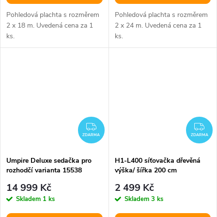
Pohledová plachta s rozměrem
Pohledová plachta s rozměrem
2 x 18 m. Uvedená cena za 1
2 x 24 m. Uvedená cena za 1
ks.
ks.
ZDARMA
ZD
ZDARMA
ZDARMA
Umpire Deluxe sedačka pro
H1-L400 síťovačka dřevěná
rozhodčí varianta 15538
výška/ šířka 200 cm
14 999 Kč
2 499 Kč
Skladem
1 ks
Skladem
3 ks