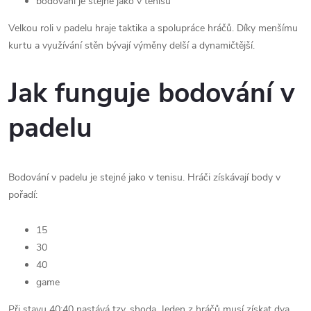
bodování je stejné jako v tenisu
Velkou roli v padelu hraje taktika a spolupráce hráčů. Díky menšímu
kurtu a využívání stěn bývají výměny delší a dynamičtější.
Jak funguje bodování v
padelu
Bodování v padelu je stejné jako v tenisu. Hráči získávají body v
pořadí:
15
30
40
game
Při stavu 40:40 nastává tzv. shoda. Jeden z hráčů musí získat dva