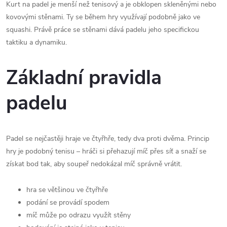
Kurt na padel je menší než tenisový a je obklopen skleněnými nebo
kovovými stěnami. Ty se během hry využívají podobně jako ve
squashi. Právě práce se stěnami dává padelu jeho specifickou
taktiku a dynamiku.
Základní pravidla
padelu
Padel se nejčastěji hraje ve čtyřhře, tedy dva proti dvěma. Princip
hry je podobný tenisu – hráči si přehazují míč přes síť a snaží se
získat bod tak, aby soupeř nedokázal míč správně vrátit.
hra se většinou ve čtyřhře
podání se provádí spodem
míč může po odrazu využít stěny