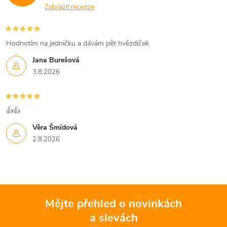
Zobrazit recenze
Hodnotím na jedničku a dávám pět hvězdiček
Jana Burešová
3.8.2026
👍👍
Věra Šmídová
2.8.2026
Mějte přehled o novinkách
a slevách
Z