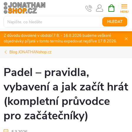
Přejít
NÁKUPNÍ
KOŠÍK
na
obsah
HLEDAT
Z důvodu dovolené v období 7.8. - 16.8.2026 budeme veškeré
objednávky přijaté v tomto termínu expedovat nejdříve 17.8.2026.
Blog JONATHANshop.cz
Padel – pravidla,
vybavení a jak začít hrát
(kompletní průvodce
pro začátečníky)
5.3.2026