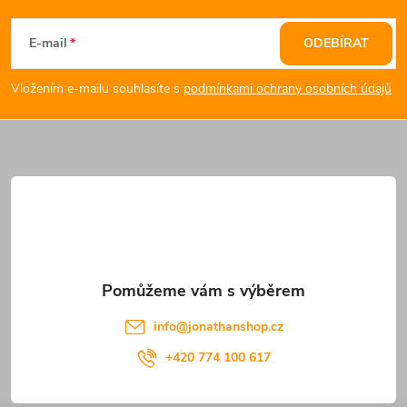
á
E-mail
ODEBÍRAT
p
Vložením e-mailu souhlasíte s
podmínkami ochrany osobních údajů
a
t
í
info
@
jonathanshop.cz
+420 774 100 617