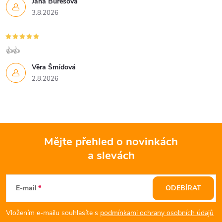
Jana Burešová
3.8.2026
👍👍
Věra Šmídová
2.8.2026
Mějte přehled o novinkách
a slevách
Z
á
E-mail
ODEBÍRAT
p
Vložením e-mailu souhlasíte s
podmínkami ochrany osobních údajů