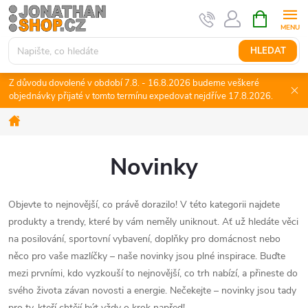
Přejít
NÁKUPNÍ
KOŠÍK
na
obsah
HLEDAT
Z důvodu dovolené v období 7.8. - 16.8.2026 budeme veškeré
objednávky přijaté v tomto termínu expedovat nejdříve 17.8.2026.
Domů
Novinky
Objevte to nejnovější, co právě dorazilo! V této kategorii najdete
produkty a trendy, které by vám neměly uniknout. Ať už hledáte věci
na posilování, sportovní vybavení, doplňky pro domácnost nebo
něco pro vaše mazlíčky – naše novinky jsou plné inspirace. Buďte
mezi prvními, kdo vyzkouší to nejnovější, co trh nabízí, a přineste do
svého života závan novosti a energie. Nečekejte – novinky jsou tady
pro ty, kteří chtějí být vždy o krok napřed!