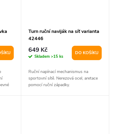
vka
Turn ruční naviják na síť varianta
42446
649 Kč
OŠÍKU
DO KOŠÍKU
Skladem
>15 ks
o
Ruční napínací mechanismus na
ní
sportovní sítě. Nerezová ocel, aretace
pevné
pomocí ruční západky.