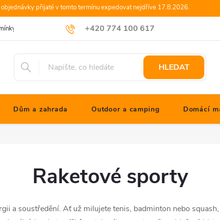
objednávky přijaté v tomto termínu expedovat nejdříve 17.8.2026.
+420 774 100 617
mínky
Podmínky ochrany osobních údajů
Blog JONATHANshop.cz
info@jonathanshop.cz
HLEDAT
Dům a zahrada
Outdoor a camping
Domácí ma
Raketové sporty
nergii a soustředění. Ať už milujete tenis, badminton nebo squas