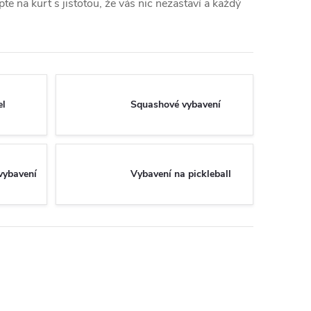
e na kurt s jistotou, že vás nic nezastaví a každý
el
Squashové vybavení
vybavení
Vybavení na pickleball