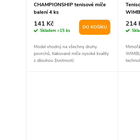
CHAMPIONSHIP tenisové míče
Tenis
balení 4 ks
WIMB
141 Kč
214 
DO KOŠÍKU
Skladem
>15 ks
Skl
Model vhodný na všechny druhy
Mimořá
povrchů, tlakované míče vysoké kvality
WIMBLE
s dlouhou životností.
techno
exkluzi