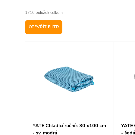
a
1716
položek celkem
z
OTEVŘÍT FILTR
e
V
n
ý
í
p
p
i
r
s
o
p
d
YATE Chladicí ručník 30 x100 cm
YATE 
- sv. modrá
- šed