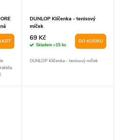
CORE
DUNLOP Klíčenka - tenisový
ená
míček
69 Kč
AZIT
DO KOŠÍKU
Skladem
>15 ks
ie
DUNLOP Klíčenka - tenisový míček
raketa
í