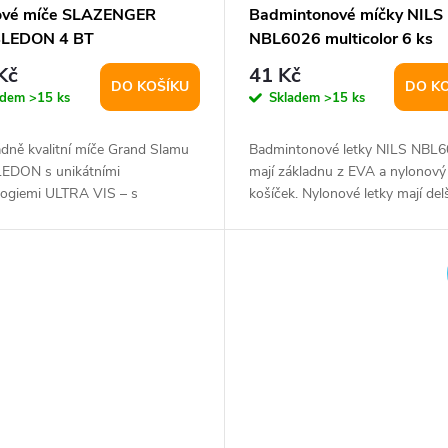
ové míče SLAZENGER
Badmintonové míčky NILS
LEDON 4 BT
NBL6026 multicolor 6 ks
Kč
41 Kč
DO KOŠÍKU
DO K
adem
>15 ks
Skladem
>15 ks
dně kvalitní míče Grand Slamu
Badmintonové letky NILS NBL
DON s unikátními
mají základnu z EVA a nylonový
logiemi ULTRA VIS – s
košíček. Nylonové letky mají delš
vní o 17 % výraznější...
trvanlivost, než...