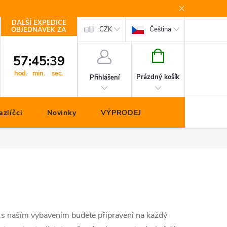
DALŠÍ EXPEDICE
Kontakty
CZK
Čeština
OBJEDNÁVEK ZA
NÁKUPNÍ
57
:
45
:
38
KOŠÍK
hod.
min.
sec.
Prázdný košík
Přihlášení
zlíčci
Novinky
VÝPRODEJ
h, s naším vybavením budete připraveni na každý