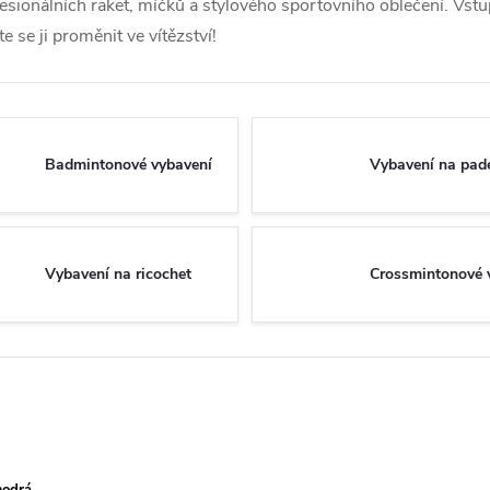
sionálních raket, míčků a stylového sportovního oblečení. Vstupt
e se ji proměnit ve vítězství!
Badmintonové vybavení
Vybavení na pad
Vybavení na ricochet
Crossmintonové 
modrá