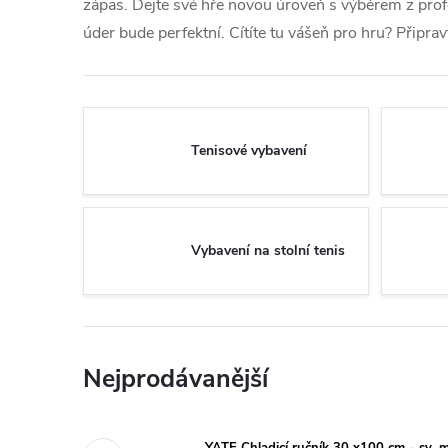
zápas. Dejte své hře novou úroveň s výběrem z profe
úder bude perfektní. Cítíte tu vášeň pro hru? Připravt
Tenisové vybavení
Vybavení na stolní tenis
Nejprodávanější
YATE Chladicí ručník 30 x100 cm - sv. 