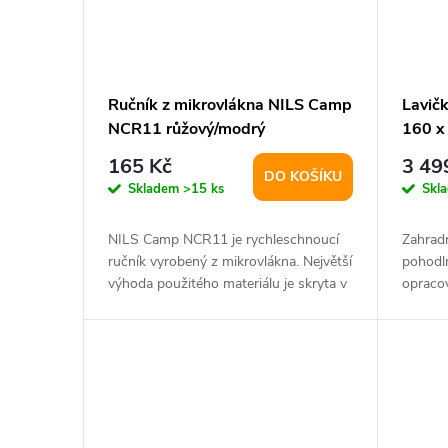
Ručník z mikrovlákna NILS Camp
Lavič
NCR11 růžový/modrý
160 x
165 Kč
3 49
DO KOŠÍKU
Skladem
>15 ks
Skl
NILS Camp NCR11 je rychleschnoucí
Zahradn
ručník vyrobený z mikrovlákna. Největší
pohodln
výhoda použitého materiálu je skryta v
opraco
jeho...
Lavice..