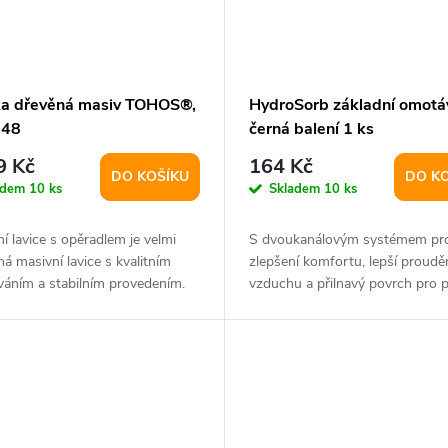
ka dřevěná masiv TOHOS®,
HydroSorb základní omotá
 48
černá balení 1 ks
9 Kč
164 Kč
DO KOŠÍKU
DO K
adem
10 ks
Skladem
10 ks
í lavice s opěradlem je velmi
S dvoukanálovým systémem pr
á masivní lavice s kvalitním
zlepšení komfortu, lepší proudě
váním a stabilním provedením.
vzduchu a přilnavý povrch pro 
.
držení.