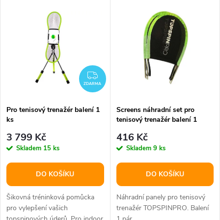
k
Balení 2 ks.
k
t
t
ů
ů
ZDARMA
ZDARMA
Pro tenisový trenažér balení 1
Screens náhradní set pro
ks
tenisový trenažér balení 1
sada
3 799 Kč
416 Kč
Skladem
15 ks
Skladem
9 ks
DO KOŠÍKU
DO KOŠÍKU
Šikovná tréninková pomůcka
Náhradní panely pro tenisový
pro vylepšení vašich
trenažér TOPSPINPRO. Balení
topspinových úderů. Pro indoor
1 pár.