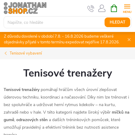
Přejít
NÁKUPNÍ
KOŠÍK
na
obsah
HLEDAT
Z důvodu dovolené v období 7.8. - 16.8.2026 budeme veškeré
objednávky přijaté v tomto termínu expedovat nejdříve 17.8.2026.
Tenisové vybavení
Tenisové trenažery
Tenisové trenažéry
pomáhají hráčům všech úrovní zlepšovat
úderovou techniku, koordinaci a načasování. Díky nim lze trénovat i
bez spoluhráče a udržovat herní rytmus kdekoliv – na kurtu,
zahradě nebo v hale. V této kategorii najdete široký výběr
míčků na
gumě
,
odrazových stěn
a dalších tréninkových pomůcek, které
umožňují pravidelný a efektivní trénink bez nutnosti asistence
trenéra.