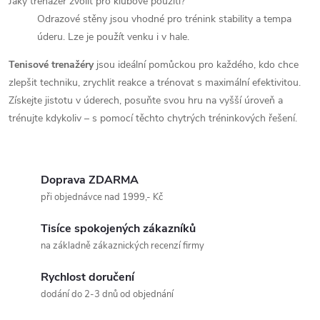
Jaký trenažér zvolit pro klubové použití?
Odrazové stěny jsou vhodné pro trénink stability a tempa
úderu. Lze je použít venku i v hale.
Tenisové trenažéry
jsou ideální pomůckou pro každého, kdo chce
zlepšit techniku, zrychlit reakce a trénovat s maximální efektivitou.
Získejte jistotu v úderech, posuňte svou hru na vyšší úroveň a
trénujte kdykoliv – s pomocí těchto chytrých tréninkových řešení.
Doprava ZDARMA
při objednávce nad 1999,- Kč
Tisíce spokojených zákazníků
na základně zákaznických recenzí firmy
Rychlost doručení
dodání do 2-3 dnů od objednání