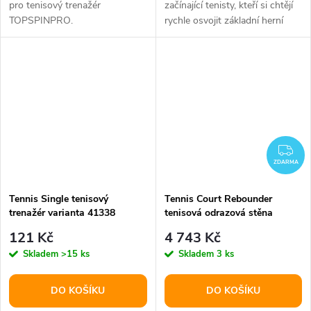
pro tenisový trenažér
začínající tenisty, kteří si chtějí
TOPSPINPRO.
rychle osvojit základní herní
dovednosti. Plnitelná...
ZD
ZDARMA
Tennis Single tenisový
Tennis Court Rebounder
trenažér varianta 41338
tenisová odrazová stěna
varianta 40913
121 Kč
4 743 Kč
Skladem
>15 ks
Skladem
3 ks
DO KOŠÍKU
DO KOŠÍKU