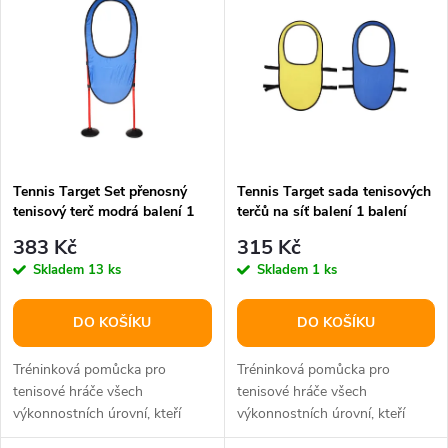
z
ý
Abecedně
e
p
n
i
í
s
p
Tennis Target Set přenosný
Tennis Target sada tenisových
tenisový terč modrá balení 1
terčů na síť balení 1 balení
p
ks
r
383 Kč
315 Kč
r
Skladem
13 ks
Skladem
1 ks
o
o
DO KOŠÍKU
DO KOŠÍKU
d
d
Tréninková pomůcka pro
Tréninková pomůcka pro
u
tenisové hráče všech
tenisové hráče všech
výkonnostních úrovní, kteří
výkonnostních úrovní, kteří
u
chtějí zlepšit přesnost úderů.
chtějí zlepšit přesnost úderů.