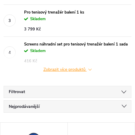
Pro tenisový trenažér balení 1 ks
Skladem
3 799 Kč
Screens náhradní set pro tenisový trenažér balení 1 sada
Skladem
416 Kč
Zobrazit více produktů
Filtrovat
Ř
Nejprodávanější
a
Nejlevnější
V
Nejdražší