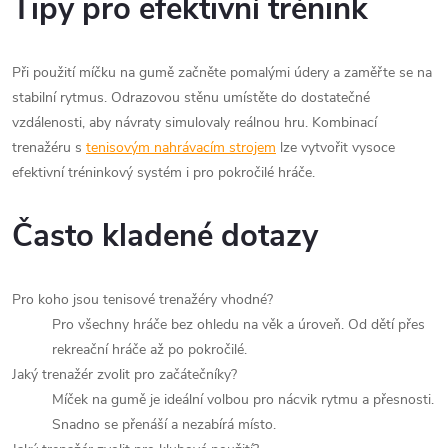
Tipy pro efektivní trénink
Při použití míčku na gumě začněte pomalými údery a zaměřte se na
stabilní rytmus. Odrazovou stěnu umístěte do dostatečné
vzdálenosti, aby návraty simulovaly reálnou hru. Kombinací
trenažéru s
tenisovým nahrávacím strojem
lze vytvořit vysoce
efektivní tréninkový systém i pro pokročilé hráče.
Často kladené dotazy
Pro koho jsou tenisové trenažéry vhodné?
Pro všechny hráče bez ohledu na věk a úroveň. Od dětí přes
rekreační hráče až po pokročilé.
Jaký trenažér zvolit pro začátečníky?
Míček na gumě je ideální volbou pro nácvik rytmu a přesnosti.
Snadno se přenáší a nezabírá místo.