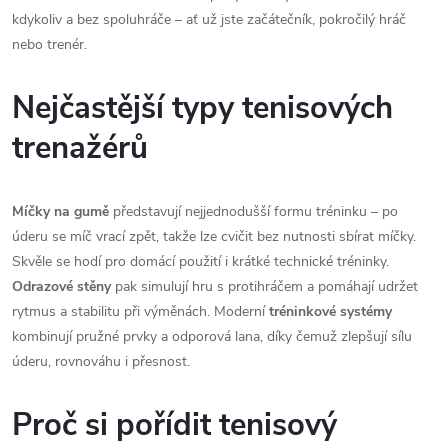
í
kdykoliv a bez spoluhráče – ať už jste začátečník, pokročilý hráč
p
nebo trenér.
r
Nejčastější typy tenisových
v
trenažérů
k
y
Míčky na gumě
představují nejjednodušší formu tréninku – po
úderu se míč vrací zpět, takže lze cvičit bez nutnosti sbírat míčky.
v
Skvěle se hodí pro domácí použití i krátké technické tréninky.
ý
Odrazové stěny
pak simulují hru s protihráčem a pomáhají udržet
rytmus a stabilitu při výměnách. Moderní
tréninkové systémy
p
kombinují pružné prvky a odporová lana, díky čemuž zlepšují sílu
i
úderu, rovnováhu i přesnost.
s
Proč si pořídit tenisový