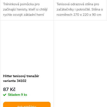
Tréninková pomůcka pro
Tenisová odrazová stěna pro
začínající tenisty, kteří si chtějí
začátečníky i pokročilé. Stěna o
rychle osvojit základní herní
rozměrech 270 x 220 x 90 cm
dovednosti. Plnitelná...
zlepší vaše tenisové umění.
Hitter tenisový trenažér
varianta 34102
87 Kč
Skladem
9 ks