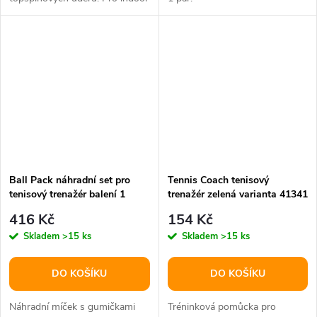
i outdoor použití.
Ball Pack náhradní set pro
Tennis Coach tenisový
tenisový trenažér balení 1
trenažér zelená varianta 41341
sada
416 Kč
154 Kč
Skladem
>15 ks
Skladem
>15 ks
DO KOŠÍKU
DO KOŠÍKU
Náhradní míček s gumičkami
Tréninková pomůcka pro