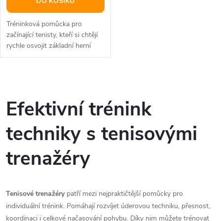
DO KOŠÍKU
Tréninková pomůcka pro
začínající tenisty, kteří si chtějí
rychle osvojit základní herní
dovednosti. Plnitelná...
O
v
Efektivní trénink
l
techniky s tenisovými
á
trenažéry
d
a
Tenisové trenažéry
patří mezi nejpraktičtější pomůcky pro
c
individuální trénink. Pomáhají rozvíjet úderovou techniku, přesnost,
koordinaci i celkové načasování pohybu. Díky nim můžete trénovat