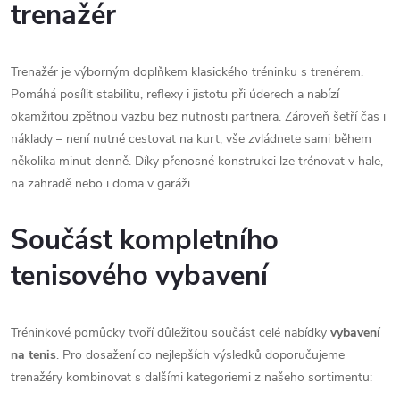
u
trenažér
Trenažér je výborným doplňkem klasického tréninku s trenérem.
Pomáhá posílit stabilitu, reflexy i jistotu při úderech a nabízí
okamžitou zpětnou vazbu bez nutnosti partnera. Zároveň šetří čas i
náklady – není nutné cestovat na kurt, vše zvládnete sami během
několika minut denně. Díky přenosné konstrukci lze trénovat v hale,
na zahradě nebo i doma v garáži.
Součást kompletního
tenisového vybavení
Tréninkové pomůcky tvoří důležitou součást celé nabídky
vybavení
na tenis
. Pro dosažení co nejlepších výsledků doporučujeme
trenažéry kombinovat s dalšími kategoriemi z našeho sortimentu: