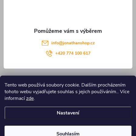
í
info
@
jonathanshop.cz
+420 774 100 617
Informace pro vás
Tento web používá soubory cookie. Dalším procházením
tohoto webu vyjadřujete souhlas s jejich používáním.. Více
Blog JONATHANshop.cz
informací
zde
.
Nastavení
Copyright 2026
JONATHANshop.cz
. Všechna práva vyhrazena.
Upravit
nastavení cookies
Souhlasím