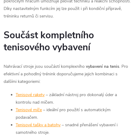
pokročilým hráčům umožňuje pilovat techniku a reakční schopnosti.
Díky nastavitelným funkcím jej lze použít i při kondiční přípravě,
tréninku returnů či servisu.
Součást kompletního
tenisového vybavení
Nahrávací stroje jsou součástí komplexního
vybavení na tenis
. Pro
efektivní a pohodlný trénink doporučujeme jejich kombinaci s
dalšími kategoriemi:
Tenisové rakety
– základní nástroj pro dokonalý úder a
kontrolu nad míčem.
Tenisové míče
– ideální pro použití s automatickým
podavačem.
Tenisové tašky a batohy
– snadné přenášení vybavení i
samotného stroje.