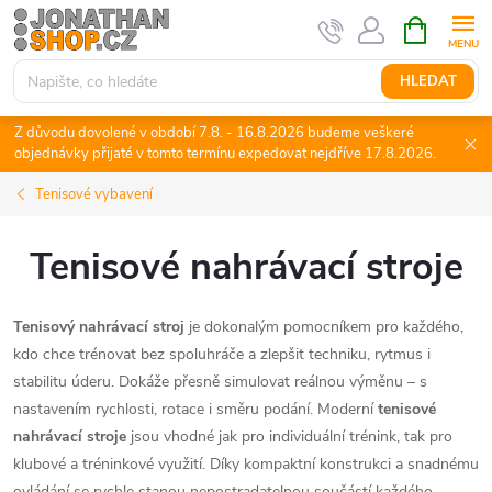
Přejít
NÁKUPNÍ
KOŠÍK
na
obsah
HLEDAT
Z důvodu dovolené v období 7.8. - 16.8.2026 budeme veškeré
objednávky přijaté v tomto termínu expedovat nejdříve 17.8.2026.
Tenisové vybavení
Tenisové nahrávací stroje
Tenisový nahrávací stroj
je dokonalým pomocníkem pro každého,
kdo chce trénovat bez spoluhráče a zlepšit techniku, rytmus i
stabilitu úderu. Dokáže přesně simulovat reálnou výměnu – s
nastavením rychlosti, rotace i směru podání. Moderní
tenisové
nahrávací stroje
jsou vhodné jak pro individuální trénink, tak pro
klubové a tréninkové využití. Díky kompaktní konstrukci a snadnému
ovládání se rychle stanou nepostradatelnou součástí každého