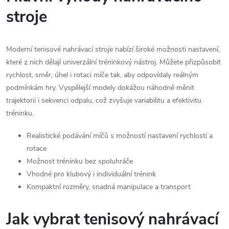
k
stroje
y
Moderní tenisové nahrávací stroje nabízí široké možnosti nastavení,
v
které z nich dělají univerzální tréninkový nástroj. Můžete přizpůsobit
ý
rychlost, směr, úhel i rotaci míče tak, aby odpovídaly reálným
podmínkám hry. Vyspělejší modely dokážou náhodně měnit
p
trajektorii i sekvenci odpalu, což zvyšuje variabilitu a efektivitu
i
tréninku.
s
Realistické podávání míčů s možností nastavení rychlosti a
rotace
u
Možnost tréninku bez spoluhráče
Vhodné pro klubový i individuální trénink
Kompaktní rozměry, snadná manipulace a transport
Jak vybrat tenisový nahrávací