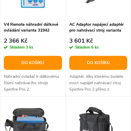
n
i
í
s
p
V4 Remote náhradní dálkové
AC Adaptor napájecí adaptér
ovládání varianta 31942
pro nahrávací stroj varianta
p
31941
r
2 366 Kč
3 601 Kč
r
Skladem
3 ks
Skladem
6 ks
o
o
DO KOŠÍKU
DO KOŠÍKU
d
d
Náhradní ovladač k dálkovému
Adaptér, díky kterému budete
u
řízení nahrávacího stroje
moct napájet nahrávací stroj
Spinfire Pro 2.
Spinfire Pro 2 přímo z
u
elektrické sítě bez nutnosti...
k
k
t
t