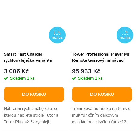
ZDARMA
ZD
ZDARMA
ZDARMA
Smart Fast Charger
Tower Professional Player MF
rychlonabíječka varianta
Remote tenisový nahrávací
39210
stroj varianta 12055
3 006 Kč
95 933 Kč
Skladem
1 ks
Skladem
1 ks
DO KOŠÍKU
DO KOŠÍKU
Náhradní rychlá nabíječka, se
Tréninková pomůcka na tenis s
kterou nabijete stroje Tutor a
multifunkčním dálkovým
Tutor Plus až 3x rychleji.
ovládáním a skvělou funkcí 2-
Line. Napájení na 220V.