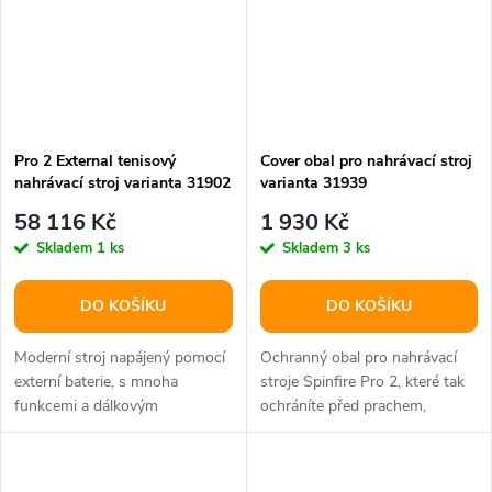
Pro 2 External tenisový
Cover obal pro nahrávací stroj
nahrávací stroj varianta 31902
varianta 31939
58 116 Kč
1 930 Kč
Skladem
1 ks
Skladem
3 ks
DO KOŠÍKU
DO KOŠÍKU
Moderní stroj napájený pomocí
Ochranný obal pro nahrávací
externí baterie, s mnoha
stroje Spinfire Pro 2, které tak
funkcemi a dálkovým
ochráníte před prachem,
ovládáním. Vytvořený pro
nečistotami, listy apod.
tenisty všech...