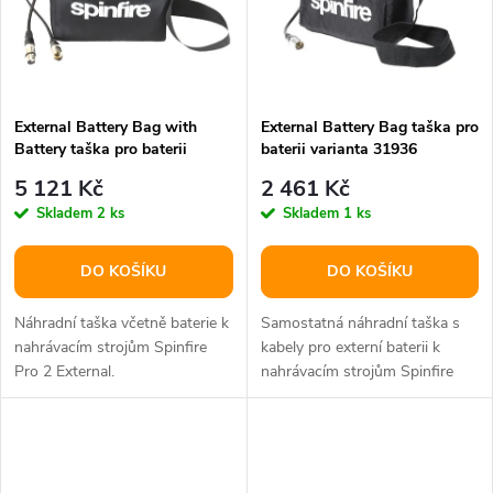
ů
ů
External Battery Bag with
External Battery Bag taška pro
Battery taška pro baterii
baterii varianta 31936
varianta 31937
5 121 Kč
2 461 Kč
Skladem
2 ks
Skladem
1 ks
DO KOŠÍKU
DO KOŠÍKU
Náhradní taška včetně baterie k
Samostatná náhradní taška s
nahrávacím strojům Spinfire
kabely pro externí baterii k
Pro 2 External.
nahrávacím strojům Spinfire
Pro 2 External.