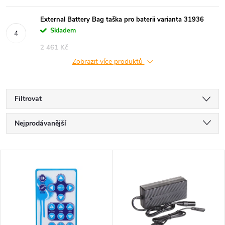
External Battery Bag taška pro baterii varianta 31936
Skladem
2 461 Kč
Zobrazit více produktů
Filtrovat
Ř
Nejprodávanější
a
Nejlevnější
V
Nejdražší
z
ý
Abecedně
e
p