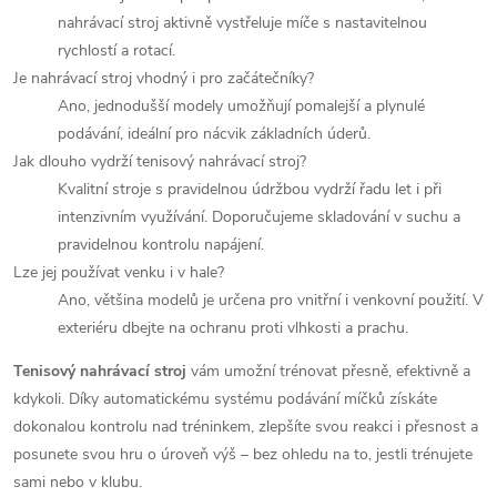
nahrávací stroj aktivně vystřeluje míče s nastavitelnou
rychlostí a rotací.
Je nahrávací stroj vhodný i pro začátečníky?
Ano, jednodušší modely umožňují pomalejší a plynulé
podávání, ideální pro nácvik základních úderů.
Jak dlouho vydrží tenisový nahrávací stroj?
Kvalitní stroje s pravidelnou údržbou vydrží řadu let i při
intenzivním využívání. Doporučujeme skladování v suchu a
pravidelnou kontrolu napájení.
Lze jej používat venku i v hale?
Ano, většina modelů je určena pro vnitřní i venkovní použití. V
exteriéru dbejte na ochranu proti vlhkosti a prachu.
Tenisový nahrávací stroj
vám umožní trénovat přesně, efektivně a
kdykoli. Díky automatickému systému podávání míčků získáte
dokonalou kontrolu nad tréninkem, zlepšíte svou reakci i přesnost a
posunete svou hru o úroveň výš – bez ohledu na to, jestli trénujete
sami nebo v klubu.