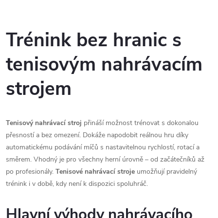
O
v
Trénink bez hranic s
l
tenisovým nahrávacím
á
strojem
d
a
Tenisový nahrávací stroj
přináší možnost trénovat s dokonalou
c
přesností a bez omezení. Dokáže napodobit reálnou hru díky
automatickému podávání míčů s nastavitelnou rychlostí, rotací a
í
směrem. Vhodný je pro všechny herní úrovně – od začátečníků až
p
po profesionály.
Tenisové nahrávací stroje
umožňují pravidelný
trénink i v době, kdy není k dispozici spoluhráč.
r
v
Hlavní výhody nahrávacího