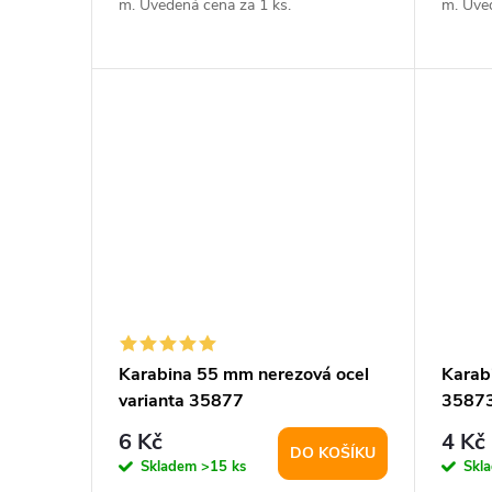
m. Uvedená cena za 1 ks.
m. Uve
Karabina 55 mm nerezová ocel
Karab
varianta 35877
3587
6 Kč
4 Kč
DO KOŠÍKU
Skladem
>15 ks
Skl