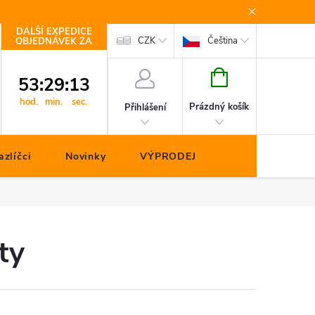
DALŠÍ EXPEDICE
Kontakty
CZK
Čeština
OBJEDNÁVEK ZA
NÁKUPNÍ
53
:
29
:
12
KOŠÍK
hod.
min.
sec.
Prázdný košík
Přihlášení
zlíčci
Novinky
VÝPRODEJ
ty