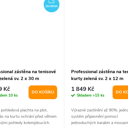
ZDARMA
ZDARMA
sional zástěna na tenisové
Professional zástěna na te
zelená sv. 2 x 30 m
kurty zelená sv. 2 x 12 m
nta 31003
varianta 31001
9 Kč
1 849 Kč
DO KOŠÍKU
DO K
adem
10 ks
Skladem
>15 ks
í pohledová plachta na plot,
Výrazné zastínění až 90%, jed
ás na kurtu ochrání před větrem
systém připevnění pomocí
vými pohledy kolemjdoucích.
jednoduchých karabin a mosaz