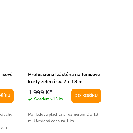
nisové
Professional zástěna na tenisové
kurty zelená sv. 2 x 18 m
varianta 42134
1 999 Kč
OŠÍKU
DO KOŠÍKU
Skladem
>15 ks
noduchý
Pohledová plachta s rozměrem 2 x 18
m. Uvedená cena za 1 ks.
ných