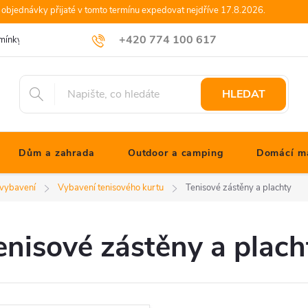
objednávky přijaté v tomto termínu expedovat nejdříve 17.8.2026.
+420 774 100 617
mínky
Podmínky ochrany osobních údajů
Blog JONATHANshop.cz
info@jonathanshop.cz
HLEDAT
Dům a zahrada
Outdoor a camping
Domácí ma
 vybavení
Vybavení tenisového kurtu
Tenisové zástěny a plachty
enisové zástěny a plach