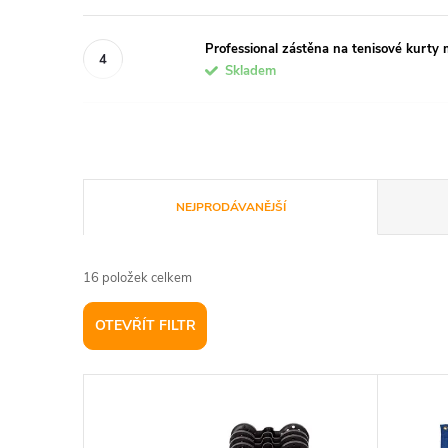
Professional zástěna na tenisové kurty 
Skladem
Ř
NEJPRODÁVANĚJŠÍ
a
16
položek celkem
z
OTEVŘÍT FILTR
e
V
n
ý