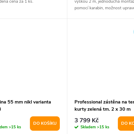
dená cena za 1 ks.
výškou 2 m, jednoduchá montá
pomocí karabin, možnost uprav
délky.
ina 55 mm nikl varianta
Professional zástěna na te
3
kurty zelená tm. 2 x 30 m
varianta 31002
3 799 Kč
DO KOŠÍKU
DO K
adem
>15 ks
Skladem
>15 ks