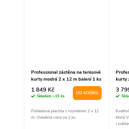
k
t
ů
Professional zástěna na tenisové
Profes
kurty modrá 2 x 12 m balení 1 ks
kurty 
varia
1 849 Kč
3 79
DO KOŠÍKU
Skladem
>15 ks
Skl
Pohledová plachta s rozměrem 2 x 12
Kvalitn
m. Uvedená cena za 1 ks.
která V
i zvěda