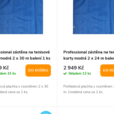
sional zástěna na tenisové
Professional zástěna na te
modrá 2 x 30 m balení 1 ks
kurty modrá 2 x 24 m balen
9 Kč
2 949 Kč
DO KOŠÍKU
DO K
adem
15 ks
Skladem
13 ks
ová plachta s rozměrem 2 x 30
Pohledová plachta s rozměrem 
dená cena za 1 ks.
m. Uvedená cena za 1 ks.