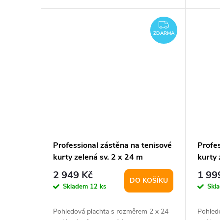
ZDARMA
ZDARMA
Professional zástěna na tenisové
Profes
kurty zelená sv. 2 x 24 m
kurty 
varianta 41599
1 ks
2 949 Kč
1 99
DO KOŠÍKU
Skladem
12 ks
Skl
Pohledová plachta s rozměrem 2 x 24
Pohled