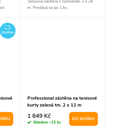
ž
Tenisová zástěna s rozměrem 2 x 24
ení
m. Prodává se po 1 ks.
ZDARMA
ZDARMA
nisové
Professional zástěna na tenisové
kurty zelená tm. 2 x 12 m
varianta 24008
1 849 Kč
OŠÍKU
DO KOŠÍKU
Skladem
>15 ks