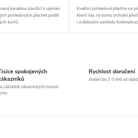
vaná karabina sloužící k upínání
Kvalitní pohledová plachta na pl
vých pohledových plachet podél
která Vás na kurtu ochrání před
ých kurtů.
i zvědavými pohledy kolemjdouc
Tisíce spokojených
Rychlost doručení
zákazníků
dodání do 2-3 dnů od obje
a základně zákaznických recenzí
irmy