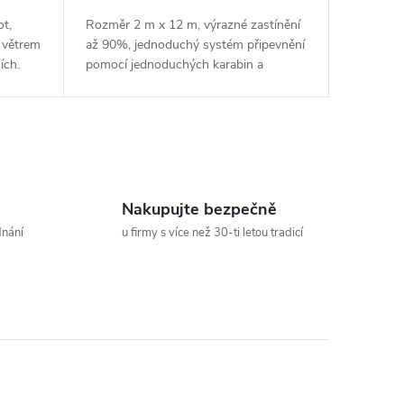
ot,
Rozměr 2 m x 12 m, výrazné zastínění
 větrem
až 90%, jednoduchý systém připevnění
ích.
pomocí jednoduchých karabin a
mosazných oček.
Nakupujte bezpečně
dnání
u firmy s více než 30-ti letou tradicí