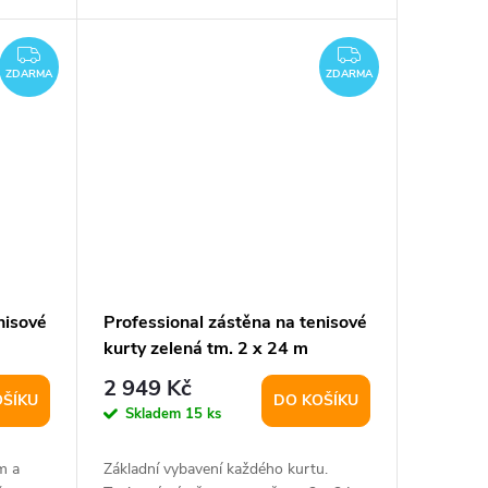
ZDARMA
ZDARMA
ZDARMA
ZDARMA
nisové
Professional zástěna na tenisové
kurty zelená tm. 2 x 24 m
varianta 39754
2 949 Kč
OŠÍKU
DO KOŠÍKU
Skladem
15 ks
m a
Základní vybavení každého kurtu.