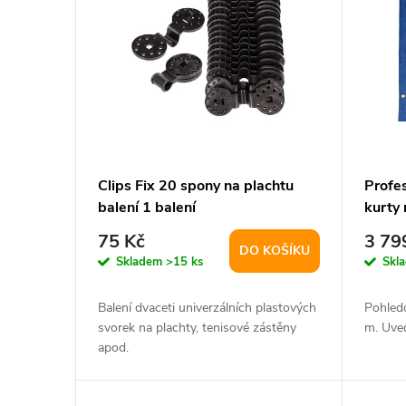
í
p
p
i
r
s
o
p
d
Clips Fix 20 spony na plachtu
Profes
balení 1 balení
kurty 
r
u
75 Kč
3 79
DO KOŠÍKU
o
k
Skladem
>15 ks
Skl
d
t
Balení dvaceti univerzálních plastových
Pohled
svorek na plachty, tenisové zástěny
m. Uve
u
apod.
ů