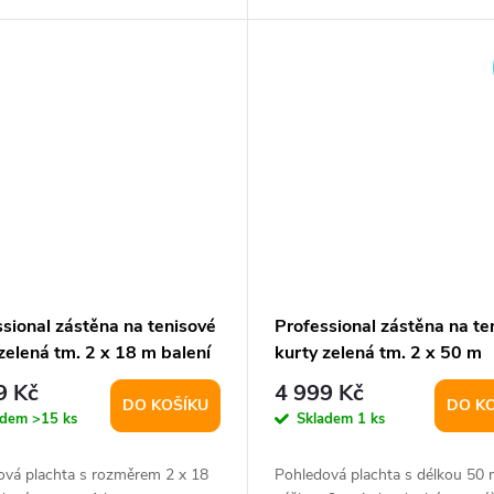
oček.
sional zástěna na tenisové
Professional zástěna na te
zelená tm. 2 x 18 m balení
kurty zelená tm. 2 x 50 m
varianta 35884
9 Kč
4 999 Kč
DO KOŠÍKU
DO K
adem
>15 ks
Skladem
1 ks
ová plachta s rozměrem 2 x 18
Pohledová plachta s délkou 50 