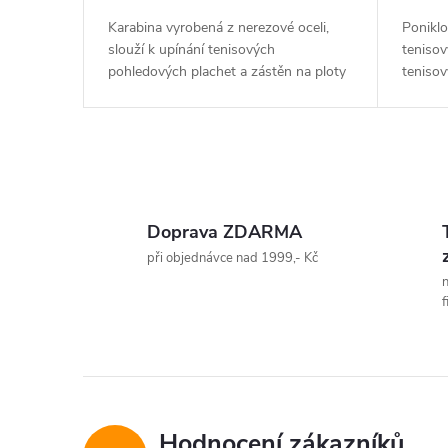
Karabina vyrobená z nerezové oceli,
Poniklo
slouží k upínání tenisových
teniso
pohledových plachet a zástěn na ploty
tenisov
podél...
O
v
Doprava ZDARMA
l
při objednávce nad 1999,- Kč
n
á
f
d
a
c
Hodnocení zákazníků