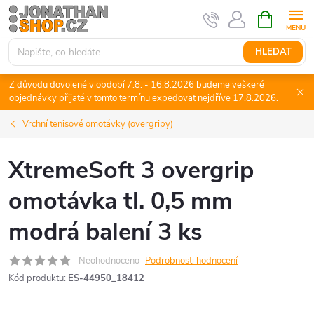
Přejít
NÁKUPNÍ
KOŠÍK
na
obsah
HLEDAT
Z důvodu dovolené v období 7.8. - 16.8.2026 budeme veškeré
objednávky přijaté v tomto termínu expedovat nejdříve 17.8.2026.
Vrchní tenisové omotávky (overgripy)
XtremeSoft 3 overgrip
omotávka tl. 0,5 mm
modrá balení 3 ks
Neohodnoceno
Podrobnosti hodnocení
Kód produktu:
ES-44950_18412