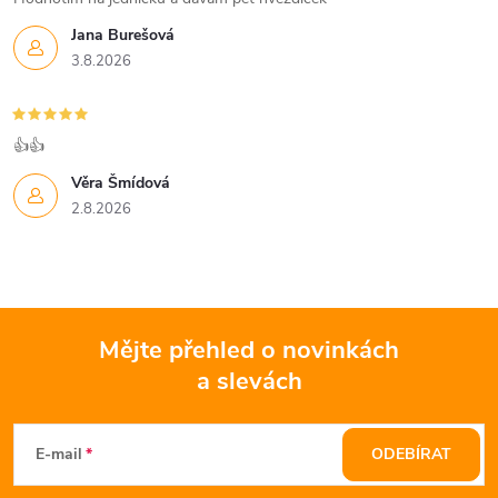
Jana Burešová
3.8.2026
👍👍
Věra Šmídová
2.8.2026
Mějte přehled o novinkách
a slevách
Z
á
E-mail
ODEBÍRAT