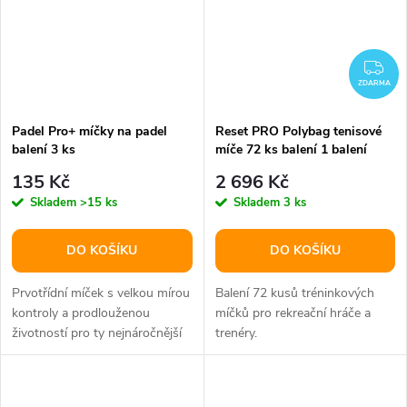
ZD
ZDARMA
Padel Pro+ míčky na padel
Reset PRO Polybag tenisové
balení 3 ks
míče 72 ks balení 1 balení
135 Kč
2 696 Kč
Skladem
>15 ks
Skladem
3 ks
DO KOŠÍKU
DO KOŠÍKU
Prvotřídní míček s velkou mírou
Balení 72 kusů tréninkových
kontroly a prodlouženou
míčků pro rekreační hráče a
životností pro ty nejnáročnější
trenéry.
hráče padelu.