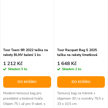
Tour Team 9R 2022 taška na
Tour Racquet Bag S 2025
rakety BLNV balení 1 ks
taška na rakety limetková
balení 1 ks
1 212 Kč
1 648 Kč
Skladem
5 ks
Skladem
2 ks
DO KOŠÍKU
DO KOŠÍKU
Moderní tenisový bag pro
Tenisový bag na trénink s
pravidelné a klubové hráče.
objemem 30 l a rozměry 76,5 x
Objem 75 l, až pro 9 raket, s
33 x 10,5 cm.