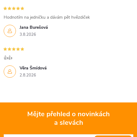
r
í
v
Hodnotím na jedničku a dávám pět hvězdiček
k
Jana Burešová
3.8.2026
y
v
👍👍
ý
Věra Šmídová
p
2.8.2026
i
s
u
Mějte přehled o novinkách
a slevách
Z