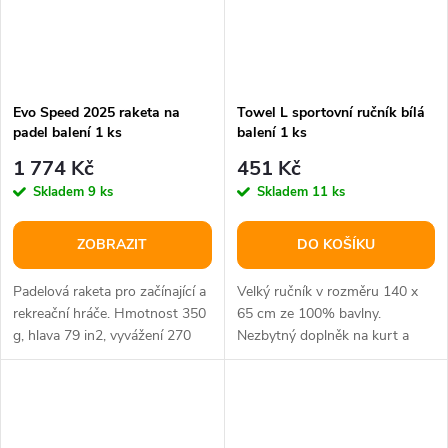
Evo Speed 2025 raketa na
Towel L sportovní ručník bílá
padel balení 1 ks
balení 1 ks
1 774 Kč
451 Kč
Skladem
9 ks
Skladem
11 ks
ZOBRAZIT
DO KOŠÍKU
Padelová raketa pro začínající a
Velký ručník v rozměru 140 x
rekreační hráče. Hmotnost 350
65 cm ze 100% bavlny.
g, hlava 79 in2, vyvážení 270
Nezbytný doplněk na kurt a
mm.
sport obecně.