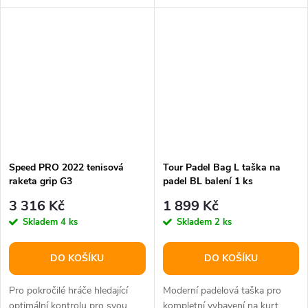
vám tento model zaručí
100 in2.
velkou...
Speed PRO 2022 tenisová
Tour Padel Bag L taška na
raketa grip G3
padel BL balení 1 ks
3 316 Kč
1 899 Kč
Skladem
4 ks
Skladem
2 ks
DO KOŠÍKU
DO KOŠÍKU
Pro pokročilé hráče hledající
Moderní padelová taška pro
optimální kontrolu pro svou
kompletní vybavení na kurt.