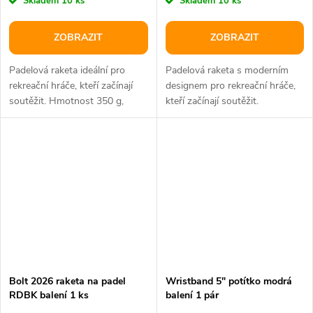
Skladem
10 ks
Skladem
10 ks
ZOBRAZIT
ZOBRAZIT
Padelová raketa ideální pro
Padelová raketa s moderním
rekreační hráče, kteří začínají
designem pro rekreační hráče,
soutěžit. Hmotnost 350 g,
kteří začínají soutěžit.
hlava 81 in2, vyvážení 265 mm.
Hmotnost 350 g, hlava 81 in2,...
Bolt 2026 raketa na padel
Wristband 5" potítko modrá
RDBK balení 1 ks
balení 1 pár