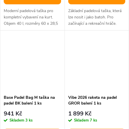
Moderní padelová taška pro
Základní padelová taška, která
kompletní vybavení na kurt.
lze nosit i jako batoh. Pro
Objem 40 l, rozměry 60 x 28,5
začínající a rekreační hráče.
x 36,5 cm.
Rozměry 56 x 31 x 22 cm.
Base Padel Bag M taška na
Vibe 2026 raketa na padel
padel BK balení 1 ks
GROR balení 1 ks
941 Kč
1 899 Kč
Skladem
3 ks
Skladem
7 ks