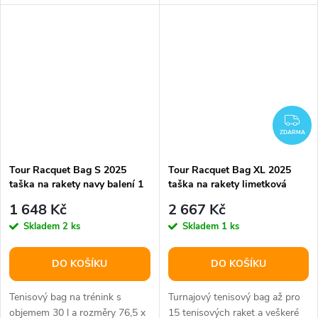
technologií CCT+.
ZD
ZDARMA
Tour Racquet Bag S 2025
Tour Racquet Bag XL 2025
taška na rakety navy balení 1
taška na rakety limetková
ks
balení 1 ks
1 648 Kč
2 667 Kč
Skladem
2 ks
Skladem
1 ks
DO KOŠÍKU
DO KOŠÍKU
Tenisový bag na trénink s
Turnajový tenisový bag až pro
objemem 30 l a rozměry 76,5 x
15 tenisových raket a veškeré