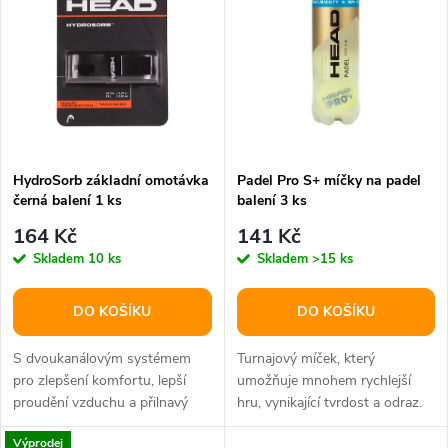
t
t
ů
ů
HydroSorb základní omotávka
Padel Pro S+ míčky na padel
černá balení 1 ks
balení 3 ks
164 Kč
141 Kč
Skladem
10 ks
Skladem
>15 ks
DO KOŠÍKU
DO KOŠÍKU
S dvoukanálovým systémem
Turnajový míček, který
pro zlepšení komfortu, lepší
umožňuje mnohem rychlejší
proudění vzduchu a přilnavý
hru, vynikající tvrdost a odraz.
povrch pro pevné držení.
Výprodej