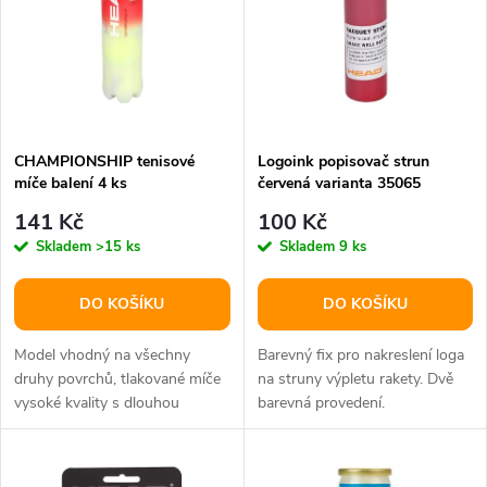
e
p
n
i
í
s
p
CHAMPIONSHIP tenisové
Logoink popisovač strun
míče balení 4 ks
červená varianta 35065
p
r
141 Kč
100 Kč
r
Skladem
>15 ks
Skladem
9 ks
o
o
DO KOŠÍKU
DO KOŠÍKU
d
d
Model vhodný na všechny
Barevný fix pro nakreslení loga
u
druhy povrchů, tlakované míče
na struny výpletu rakety. Dvě
vysoké kvality s dlouhou
barevná provedení.
u
životností.
k
k