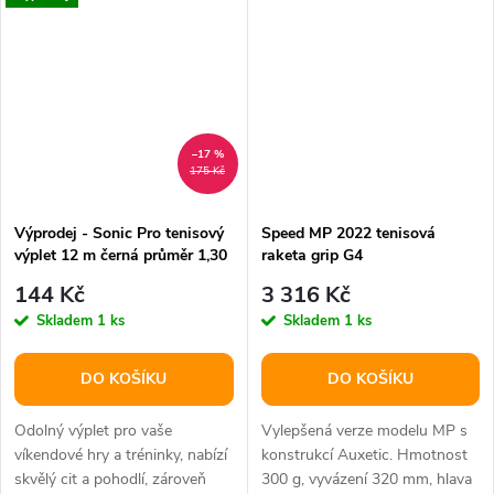
–17 %
175 Kč
Výprodej - Sonic Pro tenisový
Speed MP 2022 tenisová
výplet 12 m černá průměr 1,30
raketa grip G4
144 Kč
3 316 Kč
Skladem
1 ks
Skladem
1 ks
DO KOŠÍKU
DO KOŠÍKU
Odolný výplet pro vaše
Vylepšená verze modelu MP s
víkendové hry a tréninky, nabízí
konstrukcí Auxetic. Hmotnost
skvělý cit a pohodlí, zároveň
300 g, vyvázení 320 mm, hlava