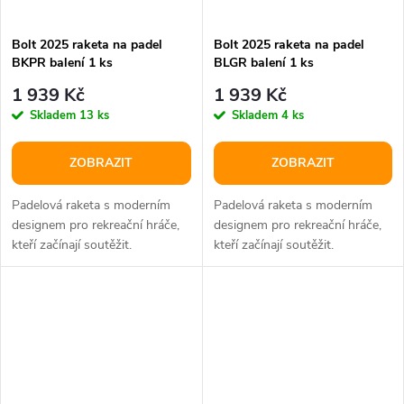
Bolt 2025 raketa na padel
Bolt 2025 raketa na padel
BKPR balení 1 ks
BLGR balení 1 ks
1 939 Kč
1 939 Kč
Skladem
13 ks
Skladem
4 ks
ZOBRAZIT
ZOBRAZIT
Padelová raketa s moderním
Padelová raketa s moderním
designem pro rekreační hráče,
designem pro rekreační hráče,
kteří začínají soutěžit.
kteří začínají soutěžit.
Hmotnost 350 g, hlava 81 in2,...
Hmotnost 350 g, hlava 81 in2,...