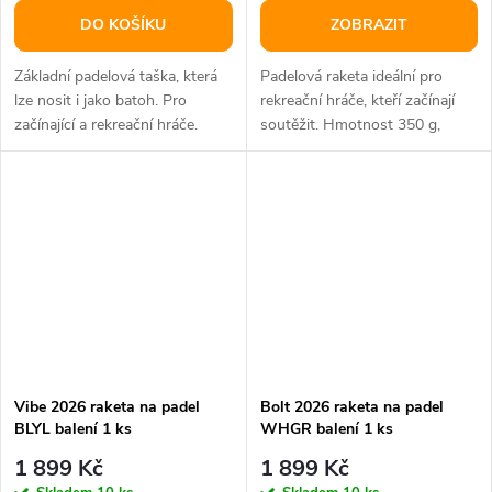
DO KOŠÍKU
ZOBRAZIT
Základní padelová taška, která
Padelová raketa ideální pro
lze nosit i jako batoh. Pro
rekreační hráče, kteří začínají
začínající a rekreační hráče.
soutěžit. Hmotnost 350 g,
Rozměry 56 x 31 x 22 cm.
hlava 81 in2, vyvážení 265 mm.
Vibe 2026 raketa na padel
Bolt 2026 raketa na padel
BLYL balení 1 ks
WHGR balení 1 ks
1 899 Kč
1 899 Kč