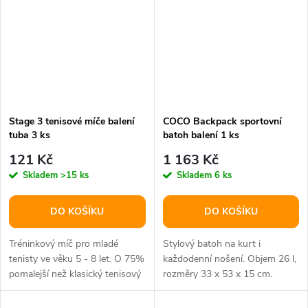
Stage 3 tenisové míče balení
COCO Backpack sportovní
tuba 3 ks
batoh balení 1 ks
121 Kč
1 163 Kč
Skladem
>15 ks
Skladem
6 ks
DO KOŠÍKU
DO KOŠÍKU
Tréninkový míč pro mladé
Stylový batoh na kurt i
tenisty ve věku 5 - 8 let. O 75%
každodenní nošení. Objem 26 l,
pomalejší než klasický tenisový
rozměry 33 x 53 x 15 cm.
míč.