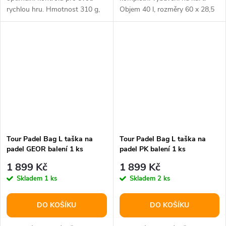
rychlou hru. Hmotnost 310 g,
Objem 40 l, rozměry 60 x 28,5
vyvážení 315 mm, hlava 100
x 36,5 cm.
in2.
Tour Padel Bag L taška na
Tour Padel Bag L taška na
padel GEOR balení 1 ks
padel PK balení 1 ks
1 899 Kč
1 899 Kč
Skladem
1 ks
Skladem
2 ks
DO KOŠÍKU
DO KOŠÍKU