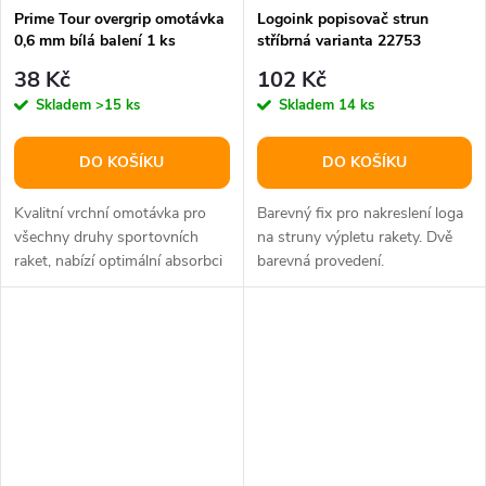
Prime Tour overgrip omotávka
Logoink popisovač strun
0,6 mm bílá balení 1 ks
stříbrná varianta 22753
38 Kč
102 Kč
Skladem
>15 ks
Skladem
14 ks
DO KOŠÍKU
DO KOŠÍKU
Kvalitní vrchní omotávka pro
Barevný fix pro nakreslení loga
všechny druhy sportovních
na struny výpletu rakety. Dvě
raket, nabízí optimální absorbci
barevná provedení.
potu a pohodlný grip.