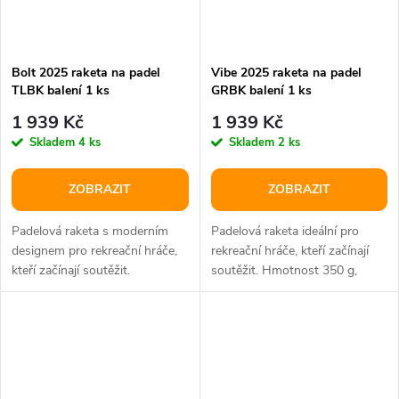
Bolt 2025 raketa na padel
Vibe 2025 raketa na padel
TLBK balení 1 ks
GRBK balení 1 ks
1 939 Kč
1 939 Kč
Skladem
4 ks
Skladem
2 ks
ZOBRAZIT
ZOBRAZIT
Padelová raketa s moderním
Padelová raketa ideální pro
designem pro rekreační hráče,
rekreační hráče, kteří začínají
kteří začínají soutěžit.
soutěžit. Hmotnost 350 g,
Hmotnost 350 g, hlava 81 in2,...
hlava 81 in2, vyvážení 265 mm.