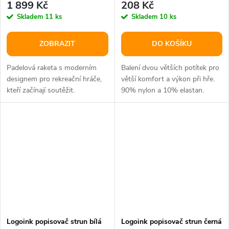
1 899 Kč
208 Kč
Skladem
11 ks
Skladem
10 ks
ZOBRAZIT
DO KOŠÍKU
Padelová raketa s moderním
Balení dvou větších potítek pro
designem pro rekreační hráče,
větší komfort a výkon při hře.
kteří začínají soutěžit.
90% nylon a 10% elastan.
Hmotnost 350 g, hlava 81 in2,...
Logoink popisovač strun bílá
Logoink popisovač strun černá