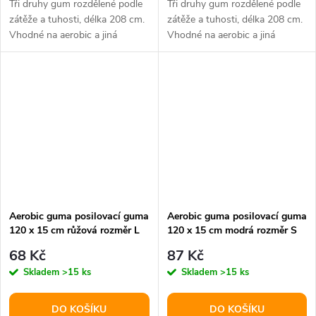
Tři druhy gum rozdělené podle
Tři druhy gum rozdělené podle
zátěže a tuhosti, délka 208 cm.
zátěže a tuhosti, délka 208 cm.
Vhodné na aerobic a jiná
Vhodné na aerobic a jiná
pohybová cvičení.
pohybová cvičení.
Aerobic guma posilovací guma
Aerobic guma posilovací guma
120 x 15 cm růžová rozměr L
120 x 15 cm modrá rozměr S
68 Kč
87 Kč
Skladem
>15 ks
Skladem
>15 ks
DO KOŠÍKU
DO KOŠÍKU