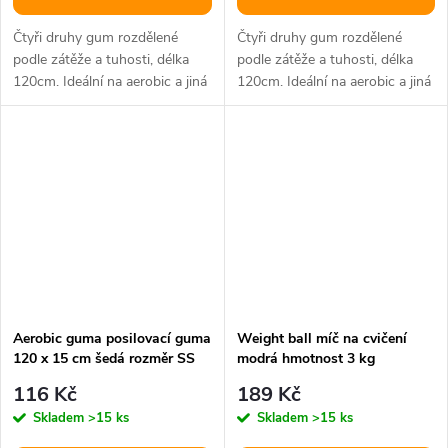
Čtyři druhy gum rozdělené
Čtyři druhy gum rozdělené
podle zátěže a tuhosti, délka
podle zátěže a tuhosti, délka
120cm. Ideální na aerobic a jiná
120cm. Ideální na aerobic a jiná
pohybová cvičení.
pohybová cvičení.
Aerobic guma posilovací guma
Weight ball míč na cvičení
120 x 15 cm šedá rozměr SS
modrá hmotnost 3 kg
116 Kč
189 Kč
Skladem
>15 ks
Skladem
>15 ks