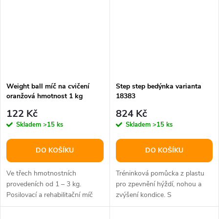
Weight ball míč na cvičení
Step step bedýnka varianta
oranžová hmotnost 1 kg
18383
122 Kč
824 Kč
Skladem
>15 ks
Skladem
>15 ks
DO KOŠÍKU
DO KOŠÍKU
Ve třech hmotnostních
Tréninková pomůcka z plastu
provedeních od 1 – 3 kg.
pro zpevnění hýždí, nohou a
Posilovací a rehabilitační míč
zvýšení kondice. S
naplněný pískem.
nastavitelnou výškou 12 – 22
cm.