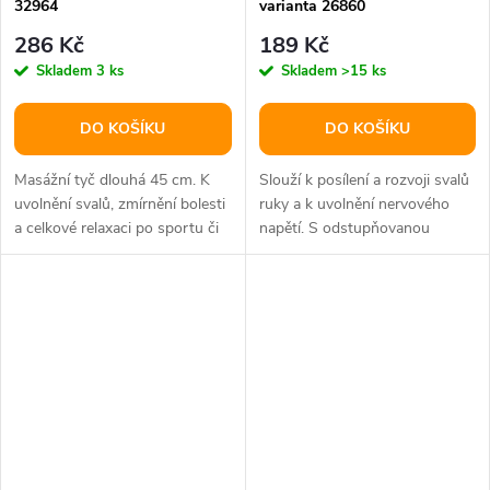
32964
varianta 26860
286 Kč
189 Kč
Skladem
3 ks
Skladem
>15 ks
DO KOŠÍKU
DO KOŠÍKU
Masážní tyč dlouhá 45 cm. K
Slouží k posílení a rozvoji svalů
uvolnění svalů, zmírnění bolesti
ruky a k uvolnění nervového
a celkové relaxaci po sportu či
napětí. S odstupňovanou
náročném dni.
tuhostí a texturovaným...