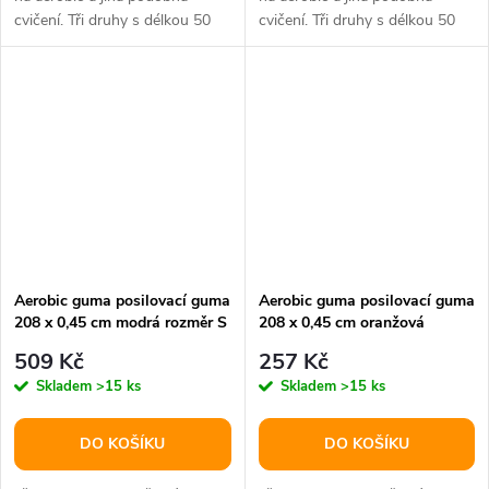
cvičení. Tři druhy s délkou 50
cvičení. Tři druhy s délkou 50
cm, rozdělené podle zátěže a...
cm, rozdělené podle zátěže a...
Aerobic guma posilovací guma
Aerobic guma posilovací guma
208 x 0,45 cm modrá rozměr S
208 x 0,45 cm oranžová
rozměr L
509 Kč
257 Kč
Skladem
>15 ks
Skladem
>15 ks
DO KOŠÍKU
DO KOŠÍKU