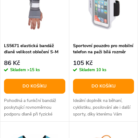
e
p
n
i
í
s
p
LS5671 elastická bandáž
Sportovní pouzdro pro mobilní
dlaně velikost oblečení S-M
telefon na paži bílá rozměr
p
4,7"
r
86 Kč
105 Kč
r
Skladem
>15 ks
Skladem
10 ks
o
o
DO KOŠÍKU
DO KOŠÍKU
d
d
Pohodlná a funkční bandáž
Ideální doplněk na běhaní,
u
poskytující rovnoměrnou
cyklistiku, posilování ale i další
podporu dlaně při fyzické
sporty, díky kterému Vám
u
zátěži.
nebude telefon překážet a...
k
k