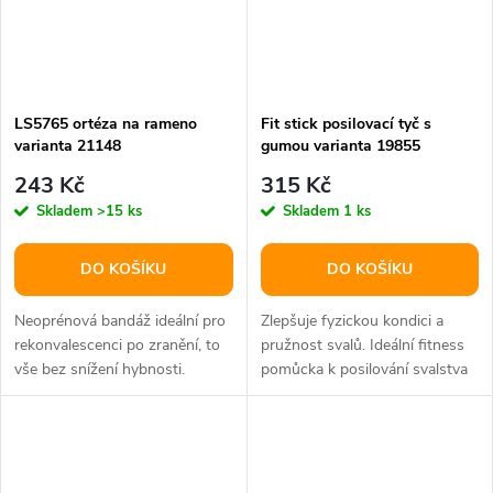
LS5765 ortéza na rameno
Fit stick posilovací tyč s
varianta 21148
gumou varianta 19855
243 Kč
315 Kč
Skladem
>15 ks
Skladem
1 ks
DO KOŠÍKU
DO KOŠÍKU
Neoprénová bandáž ideální pro
Zlepšuje fyzickou kondici a
rekonvalescenci po zranění, to
pružnost svalů. Ideální fitness
vše bez snížení hybnosti.
pomůcka k posilování svalstva
celého těla.