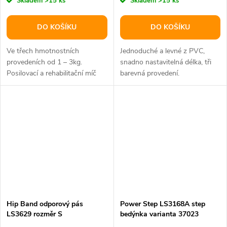
Skladem
>15 ks
Skladem
>15 ks
DO KOŠÍKU
DO KOŠÍKU
Ve třech hmotnostních
Jednoduché a levné z PVC,
provedeních od 1 – 3kg.
snadno nastavitelná délka, tři
Posilovací a rehabilitační míč
barevná provedení.
naplněný pískem.
Hip Band odporový pás
Power Step LS3168A step
LS3629 rozměr S
bedýnka varianta 37023