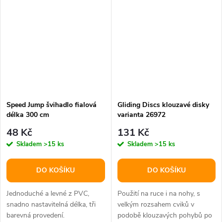
Speed Jump švihadlo fialová
Gliding Discs klouzavé disky
délka 300 cm
varianta 26972
48 Kč
131 Kč
Skladem
>15 ks
Skladem
>15 ks
DO KOŠÍKU
DO KOŠÍKU
Jednoduché a levné z PVC,
Použití na ruce i na nohy, s
snadno nastavitelná délka, tři
velkým rozsahem cviků v
barevná provedení.
podobě klouzavých pohybů po