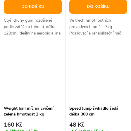
DO KOŠÍKU
DO KOŠÍKU
Čtyři druhy gum rozdělené
Ve třech hmotnostních
podle zátěže a tuhosti, délka
provedeních od 1 – 3kg.
120cm. Ideální na aerobic a jiná
Posilovací a rehabilitační míč
pohybová cvičení.
naplněný pískem.
Weight ball míč na cvičení
Speed Jump švihadlo šedá
zelená hmotnost 2 kg
délka 300 cm
160 Kč
48 Kč