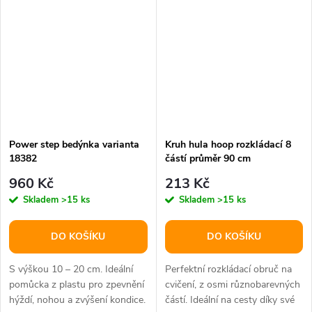
Power step bedýnka varianta
Kruh hula hoop rozkládací 8
18382
částí průměr 90 cm
960 Kč
213 Kč
Skladem
>15 ks
Skladem
>15 ks
DO KOŠÍKU
DO KOŠÍKU
S výškou 10 – 20 cm. Ideální
Perfektní rozkládací obruč na
pomůcka z plastu pro zpevnění
cvičení, z osmi různobarevných
hýždí, nohou a zvýšení kondice.
částí. Ideální na cesty díky své