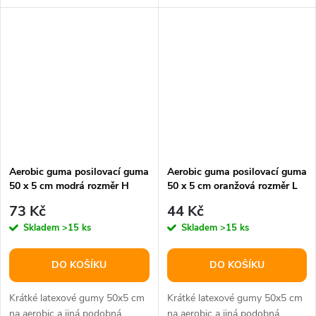
podlaze v různých směrech. 2
ks.
Aerobic guma posilovací guma
Aerobic guma posilovací guma
50 x 5 cm modrá rozměr H
50 x 5 cm oranžová rozměr L
73 Kč
44 Kč
Skladem
>15 ks
Skladem
>15 ks
DO KOŠÍKU
DO KOŠÍKU
Krátké latexové gumy 50x5 cm
Krátké latexové gumy 50x5 cm
na aerobic a jiná podobná
na aerobic a jiná podobná