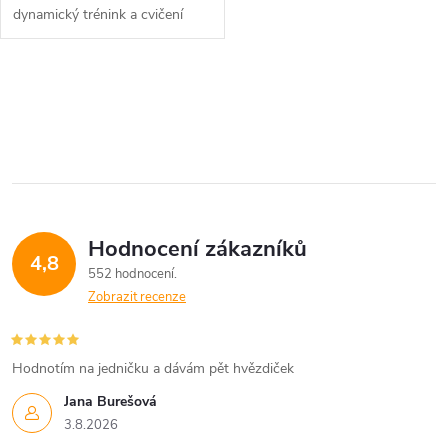
dynamický trénink a cvičení
kliků.
O
v
l
á
Hodnocení zákazníků
d
4,8
552 hodnocení
a
Zobrazit recenze
c
í
Hodnotím na jedničku a dávám pět hvězdiček
Jana Burešová
p
3.8.2026