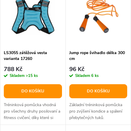
t
t
ů
ů
LS3055 zátěžová vesta
Jump rope švihadlo délka 300
varianta 17260
cm
788 Kč
96 Kč
Skladem
>15 ks
Skladem
6 ks
DO KOŠÍKU
DO KOŠÍKU
Tréninková pomůcka vhodná
Základní tréninková pomůcka
pro všechny druhy posilovaní a
pro zvýšení kondice a spálení
fitness cvičení, díky které si
přebytečných tuků.
zvýšíte svou kondici.
Nastavitelná délka.