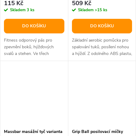
115 Kč
509 Kč
Skladem
3 ks
Skladem
>15 ks
DO KOŠÍKU
DO KOŠÍKU
Fitness odporový pás pro
Základní aerobic pomůcka pro
zpevnění boků, hýžďových
spalování tuků, posílení nohou
svalů a stehen. Ve třech
a hýždí. Z odolného ABS plastu,
různých velikostech S, M, L.
rozměr 66 x 27 cm,...
Massbar masážní tyč varianta
Grip Ball posilovací míčky