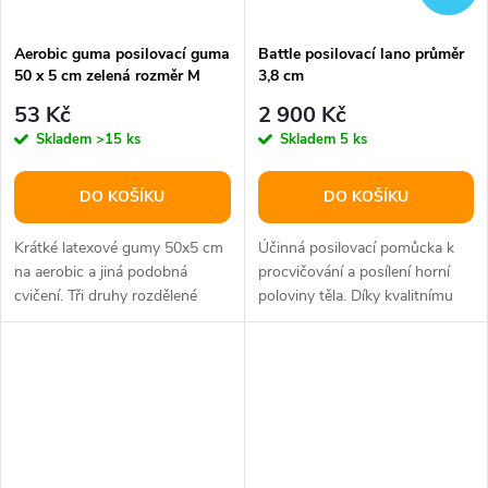
Aerobic guma posilovací guma
Battle posilovací lano průměr
50 x 5 cm zelená rozměr M
3,8 cm
53 Kč
2 900 Kč
Skladem
>15 ks
Skladem
5 ks
DO KOŠÍKU
DO KOŠÍKU
Krátké latexové gumy 50x5 cm
Účinná posilovací pomůcka k
na aerobic a jiná podobná
procvičování a posílení horní
cvičení. Tři druhy rozdělené
poloviny těla. Díky kvalitnímu
podle zátěže a tuhosti.
materiálu vhodné i na...