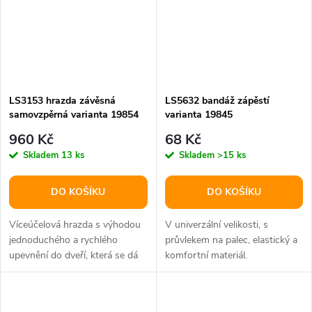
LS3153 hrazda závěsná
LS5632 bandáž zápěstí
samovzpěrná varianta 19854
varianta 19845
960 Kč
68 Kč
Skladem
13 ks
Skladem
>15 ks
DO KOŠÍKU
DO KOŠÍKU
Víceúčelová hrazda s výhodou
V univerzální velikosti, s
jednoduchého a rychlého
průvlekem na palec, elastický a
upevnění do dveří, která se dá
komfortní materiál.
použít i na další fitness...