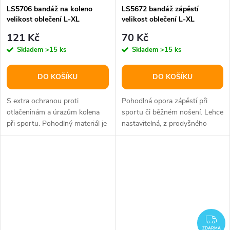
LS5706 bandáž na koleno
LS5672 bandáž zápěstí
velikost oblečení L-XL
velikost oblečení L-XL
121 Kč
70 Kč
Skladem
>15 ks
Skladem
>15 ks
DO KOŠÍKU
DO KOŠÍKU
S extra ochranou proti
Pohodlná opora zápěstí při
otlačeninám a úrazům kolena
sportu či běžném nošení. Lehce
při sportu. Pohodlný materiál je
nastavitelná, z prodyšného
dostatečně prodyšný a
materiálu.
kompresní.
ZD
ZDARMA