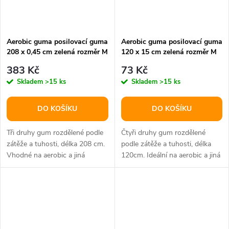
Aerobic guma posilovací guma
Aerobic guma posilovací guma
208 x 0,45 cm zelená rozměr M
120 x 15 cm zelená rozměr M
383 Kč
73 Kč
Skladem
>15 ks
Skladem
>15 ks
DO KOŠÍKU
DO KOŠÍKU
Tři druhy gum rozdělené podle
Čtyři druhy gum rozdělené
zátěže a tuhosti, délka 208 cm.
podle zátěže a tuhosti, délka
Vhodné na aerobic a jiná
120cm. Ideální na aerobic a jiná
pohybová cvičení.
pohybová cvičení.