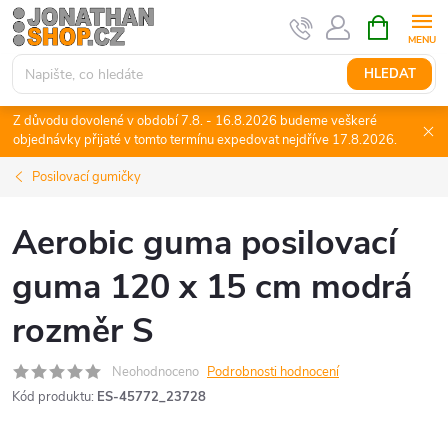
Přejít
NÁKUPNÍ
KOŠÍK
na
obsah
HLEDAT
Z důvodu dovolené v období 7.8. - 16.8.2026 budeme veškeré
objednávky přijaté v tomto termínu expedovat nejdříve 17.8.2026.
Posilovací gumičky
Aerobic guma posilovací
guma 120 x 15 cm modrá
rozměr S
Neohodnoceno
Podrobnosti hodnocení
Kód produktu:
ES-45772_23728