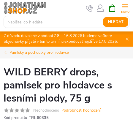
Přejít
NÁKUPNÍ
KOŠÍK
na
obsah
HLEDAT
Z důvodu dovolené v období 7.8. - 16.8.2026 budeme veškeré
objednávky přijaté v tomto termínu expedovat nejdříve 17.8.2026.
Pamlsky a pochoutky pro hlodavce
WILD BERRY drops,
pamlsek pro hlodavce s
lesními plody, 75 g
Neohodnoceno
Podrobnosti hodnocení
Kód produktu:
TRI-60335