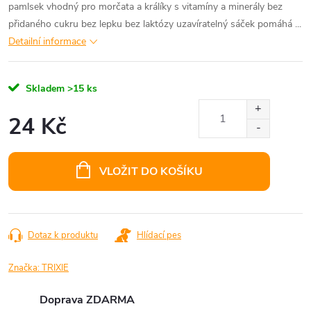
pamlsek vhodný pro morčata a králíky s vitamíny a minerály bez
přidaného cukru bez lepku bez laktózy uzavíratelný sáček pomáhá ...
Detailní informace
Skladem
>15 ks
24 Kč
Měrná
cena:
VLOŽIT DO KOŠÍKU
Dotaz k produktu
Hlídací pes
Značka:
TRIXIE
Doprava ZDARMA