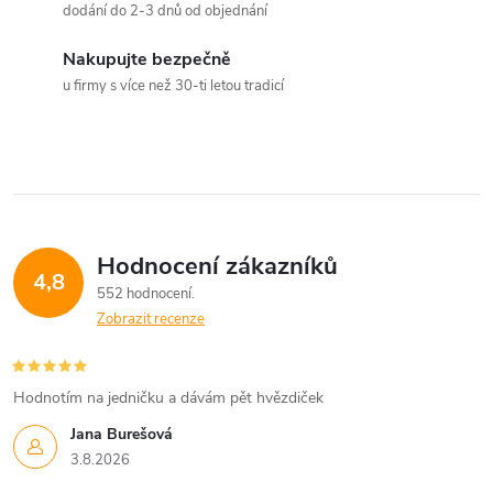
p
dodání do 2-3 dnů od objednání
n
r
í
Nakupujte bezpečně
v
u firmy s více než 30-ti letou tradicí
k
y
v
ý
Hodnocení zákazníků
4,8
552 hodnocení
p
Zobrazit recenze
i
s
Hodnotím na jedničku a dávám pět hvězdiček
u
Jana Burešová
3.8.2026