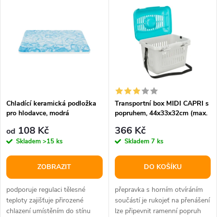
k
k
t
t
ů
ů
Chladící keramická podložka
Transportní box MIDI CAPRI s
pro hlodavce, modrá
popruhem, 44x33x32cm (max.
5kg), světle šedá/tyrkysová
108 Kč
366 Kč
od
Skladem
>15 ks
Skladem
7 ks
ZOBRAZIT
DO KOŠÍKU
podporuje regulaci tělesné
přepravka s horním otvíráním
teploty zajišťuje přirozené
součástí je rukojeť na přenášení
chlazení umístěním do stínu
lze připevnit ramenní popruh