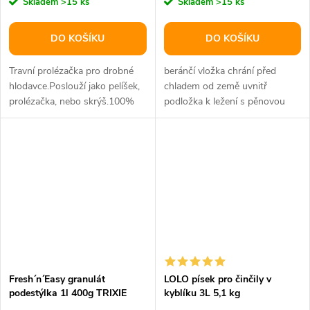
Skladem
>15 ks
Skladem
>15 ks
DO KOŠÍKU
DO KOŠÍKU
Travní prolézačka pro drobné
beránčí vložka chrání před
hlodavce.Poslouží jako pelíšek,
chladem od země uvnitř
prolézačka, nebo skrýš.100%
podložka k ležení s pěnovou
přírodní materiál.Vyrobeno...
výplní a snímatelným potahem
podložku...
Fresh´n´Easy granulát
LOLO písek pro činčily v
podestýlka 1l 400g TRIXIE
kyblíku 3L 5,1 kg