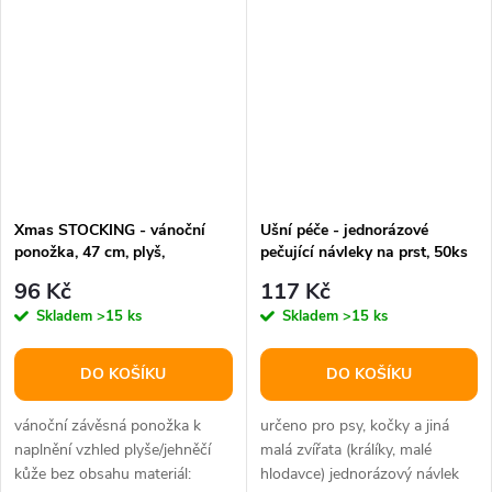
Xmas STOCKING - vánoční
Ušní péče - jednorázové
ponožka, 47 cm, plyš,
pečující návleky na prst, 50ks
červená/bílá
96 Kč
117 Kč
Skladem
>15 ks
Skladem
>15 ks
DO KOŠÍKU
DO KOŠÍKU
vánoční závěsná ponožka k
určeno pro psy, kočky a jiná
naplnění vzhled plyše/jehněčí
malá zvířata (králíky, malé
kůže bez obsahu materiál:
hlodavce) jednorázový návlek