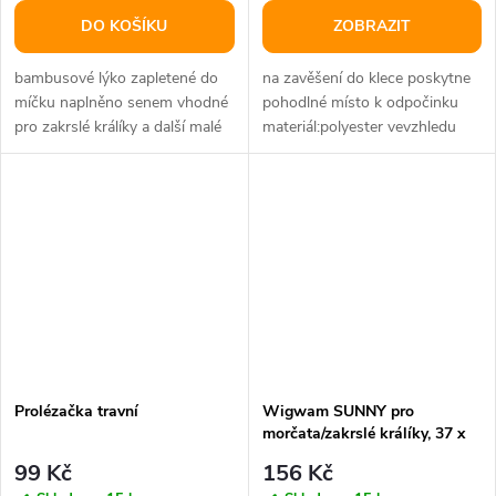
DO KOŠÍKU
ZOBRAZIT
bambusové lýko zapletené do
na zavěšení do klece poskytne
míčku naplněno senem vhodné
pohodlné místo k odpočinku
pro zakrslé králíky a další malé
materiál:polyester vevzhledu
hlodavce rozměry: ⌀ 5 cm
beránčího rouna barva: různá
Prolézačka travní
Wigwam SUNNY pro
morčata/zakrslé králíky, 37 x
35x 37 cm, polyester
99 Kč
156 Kč