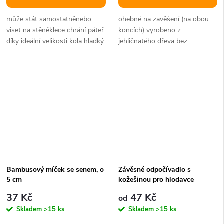
může stát samostatněnebo
ohebné na zavěšení (na obou
viset na stěněklece chrání páteř
koncích) vyrobeno z
díky ideální velikosti kola hladký
jehličnatého dřeva bez
a tichý pohyb pevná...
pryskyřičných kanálků, protože
pryskyřice může...
Bambusový míček se senem, o
Závěsné odpočívadlo s
5 cm
kožešinou pro hlodavce
37 Kč
47 Kč
od
Skladem
>15 ks
Skladem
>15 ks