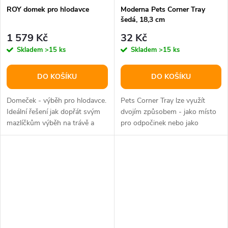
ROY domek pro hlodavce
Moderna Pets Corner Tray
šedá, 18,3 cm
1 579 Kč
32 Kč
Skladem
>15 ks
Skladem
>15 ks
DO KOŠÍKU
DO KOŠÍKU
Domeček - výběh pro hlodavce.
Pets Corner Tray lze využít
Ideální řešení jak dopřát svým
dvojím způsobem - jako místo
mazlíčkům výběh na trávě a
pro odpočinek nebo jako
pobyt venku bez obav ze...
toaletu. Tvarem snadno
umístíte do...