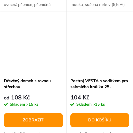
ovocná:pšenice, pšeničná
mouka, sušená mrkev (6,5 %),
mouka, oves, sušený kokos
sušený pastinák (5,4 %),
(6%), sušené...
loupaný...
Dřevěný domek s rovnou
Postroj VESTA s vodítkem pro
střechou
zakrslého králíka 25-
32cm/1,2m
108 Kč
104 Kč
od
Skladem
>15 ks
Skladem
>15 ks
ZOBRAZIT
DO KOŠÍKU