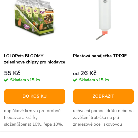
ý
Abecedně
e
p
n
i
í
s
p
LOLOPets BLOOMY
Plastová napáječka TRIXIE
zeleninové chipsy pro hlodavce
p
100 g
r
55 Kč
26 Kč
od
r
Skladem
>15 ks
Skladem
>15 ks
o
o
DO KOŠÍKU
ZOBRAZIT
d
d
doplňkové krmivo pro drobné
uchycení pomocí drátu nebo na
u
hlodavce a králíky
zavěšení trubička na pití
složení:špenát 10%, řepa 10%,
znerezové oceli skovovou
u
zelené fazolky 10%, řepa
kuličkou barva: různá
extrudovaná...