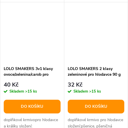
polyester velikost: 47 cm
na prst napuštěný pečujícím...
barva:...
LOLO SMAKERS 3v1 klasy
LOLO SMAKERS 2 klasy
ovoce/zelenina/carob pro
zeleninové pro hlodavce 90 g
hlodavce 135 g
40 Kč
32 Kč
Skladem
>15 ks
Skladem
>15 ks
DO KOŠÍKU
DO KOŠÍKU
doplňkové krmivopro hlodavce
doplňkové krmivo pro hlodavce
a králíky složení:
složení:pšenice, pšeničná