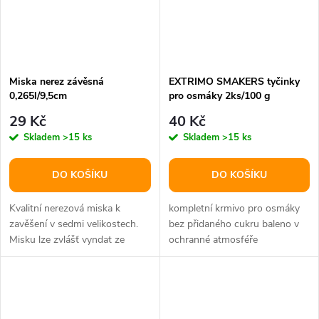
Miska nerez závěsná
EXTRIMO SMAKERS tyčinky
0,265l/9,5cm
pro osmáky 2ks/100 g
29 Kč
40 Kč
Skladem
>15 ks
Skladem
>15 ks
DO KOŠÍKU
DO KOŠÍKU
Kvalitní nerezová miska k
kompletní krmivo pro osmáky
zavěšení v sedmi velikostech.
bez přidaného cukru baleno v
Misku lze zvlášť vyndat ze
ochranné atmosféře
stojánku, snadná údržba.
složení:bojínek luční, vojtěška,
ovesné...