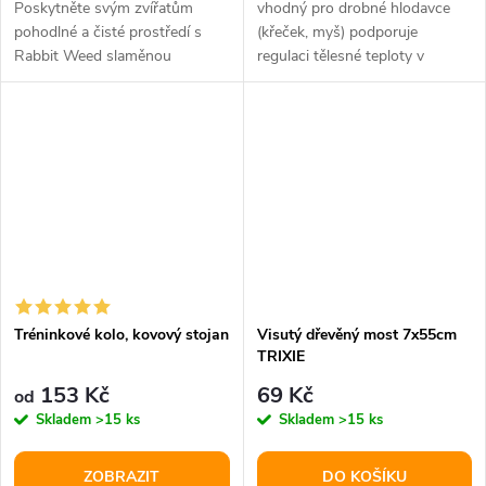
Poskytněte svým zvířatům
vhodný pro drobné hlodavce
pohodlné a čisté prostředí s
(křeček, myš) podporuje
Rabbit Weed slaměnou
regulaci tělesné teploty v
podestýlkou. Tato kvalitní
teplých dnech lze nachladit v
neřezaná sláma...
lednici...
Tréninkové kolo, kovový stojan
Visutý dřevěný most 7x55cm
TRIXIE
153 Kč
69 Kč
od
Skladem
>15 ks
Skladem
>15 ks
ZOBRAZIT
DO KOŠÍKU