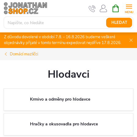
Přejít
NÁKUPNÍ
KOŠÍK
na
obsah
HLEDAT
Z důvodu dovolené v období 7.8. - 16.8.2026 budeme veškeré
objednávky přijaté v tomto termínu expedovat nejdříve 17.8.2026.
Domácí mazlíčci
Hlodavci
Krmivo a odměny pro hlodavce
Hračky a okusovadla pro hlodavce