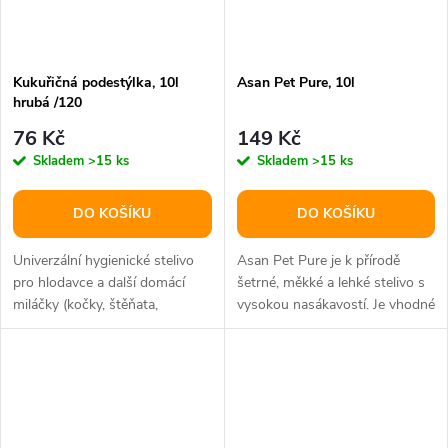
Kukuřičná podestýlka, 10l
Asan Pet Pure, 10l
hrubá /120
76 Kč
149 Kč
Skladem
>15 ks
Skladem
>15 ks
DO KOŠÍKU
DO KOŠÍKU
Univerzální hygienické stelivo
Asan Pet Pure je k přírodě
pro hlodavce a další domácí
šetrné, měkké a lehké stelivo s
miláčky (kočky, štěňata,
vysokou nasákavostí. Je vhodné
exotické ptactvo, terarijní...
zejména...