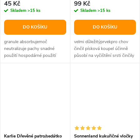
45 Kč
99 Kč
Skladem
>15 ks
Skladem
>15 ks
DO KOŠÍKU
DO KOŠÍKU
granule absorbujemoč
velmi důležitýprvekpro chov
neutralizuje pachy snadné
činčil písková koupel účinně
použití hospodárné použití
působí na vyčištění srsti činčily
málo prašné/vhodné i pro
odstraňuje nečistotu i...
alergiky hmotnost:...
Karlie Dřevěné patro/sedátko
Sonnenland kukuřičné vločky