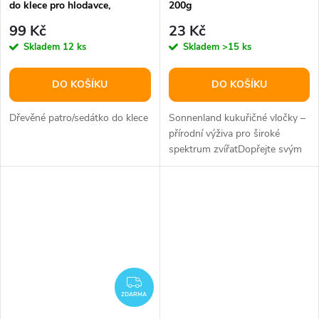
do klece pro hlodavce,
200g
22x22x1,8cm
99 Kč
23 Kč
Skladem
12 ks
Skladem
>15 ks
DO KOŠÍKU
DO KOŠÍKU
Dřevěné patro/sedátko do klece
Sonnenland kukuřičné vločky –
přírodní výživa pro široké
spektrum zvířatDopřejte svým
zvířatům kvalitní a přirozenou...
ZDARMA
ZDARMA