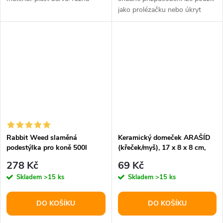
jako prolézačku nebo úkryt
materiál: přírodní dřevo
Rabbit Weed slaměná
Keramický domeček ARAŠÍD
podestýlka pro koně 500l
(křeček/myš), 17 x 8 x 8 cm,
béžová
278 Kč
69 Kč
Skladem
>15 ks
Skladem
>15 ks
DO KOŠÍKU
DO KOŠÍKU