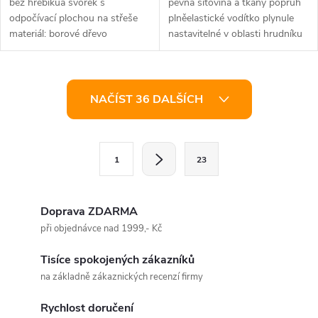
bez hřebíkůa svorek s
pevná síťovina a tkaný popruh
odpočívací plochou na střeše
plněelastické vodítko plynule
materiál: borové dřevo
nastavitelné v oblasti hrudníku
a břicha se suchým zipem...
O
NAČÍST 36 DALŠÍCH
v
l
S
1
23
t
á
r
d
á
Doprava ZDARMA
a
n
při objednávce nad 1999,- Kč
k
c
Tisíce spokojených zákazníků
o
na základně zákaznických recenzí firmy
í
v
á
Rychlost doručení