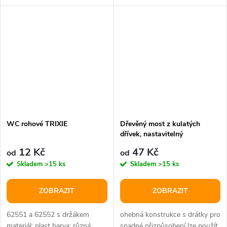
pro vyšší účinek umístěte
větrací otvory zajišťující...
podložku...
WC rohové TRIXIE
Dřevěný most z kulatých
dřívek, nastavitelný
12 Kč
47 Kč
od
od
Skladem
>15 ks
Skladem
>15 ks
ZOBRAZIT
ZOBRAZIT
62551 a 62552 s držákem
ohebná konstrukce s drátky pro
materiál: plast barva: různá
snadné přizpůsobení lze použít