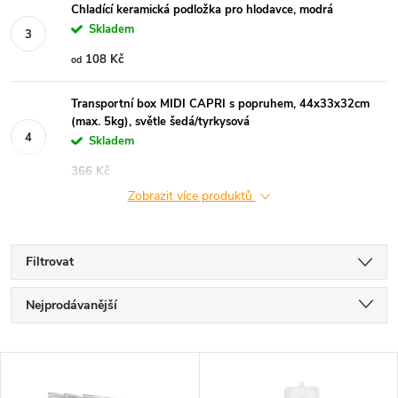
Chladící keramická podložka pro hlodavce, modrá
Skladem
108 Kč
od
Transportní box MIDI CAPRI s popruhem, 44x33x32cm
(max. 5kg), světle šedá/tyrkysová
Skladem
366 Kč
Zobrazit více produktů
Filtrovat
Ř
Nejprodávanější
a
Nejlevnější
V
Nejdražší
z