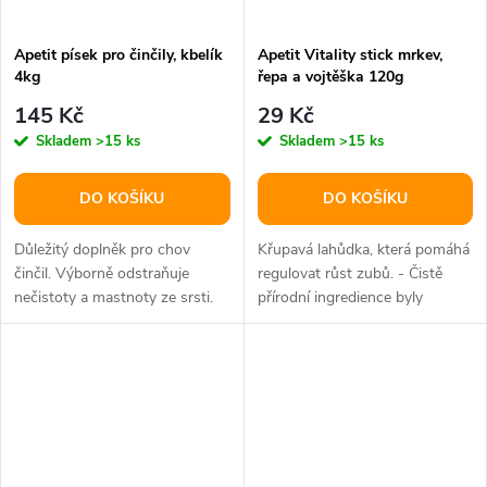
Apetit písek pro činčily, kbelík
Apetit Vitality stick mrkev,
4kg
řepa a vojtěška 120g
145 Kč
29 Kč
Skladem
>15 ks
Skladem
>15 ks
DO KOŠÍKU
DO KOŠÍKU
Důležitý doplněk pro chov
Křupavá lahůdka, která pomáhá
činčil. Výborně odstraňuje
regulovat růst zubů. - Čistě
nečistoty a mastnoty ze srsti.
přírodní ingredience byly
vybrány na základě oblíbených...