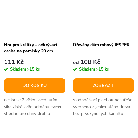
Hra pro králíky - odkrývací
Dřevěný dům rohový JESPER
deska na pamlsky 20 cm
111 Kč
108 Kč
od
Skladem
>15 ks
Skladem
>15 ks
DO KOŠÍKU
ZOBRAZIT
deska se 7 víčky: zvednutím
s odpočívací plochou na střeše
víka získá zvíře odměnu cvičení
vyrobeno z jehličnatého dřeva
vhodné pro daný druh a
bez pryskyřičných kanálků,
mentální stimulaci
protože pryskyřice může být...
včetněnávodu k...