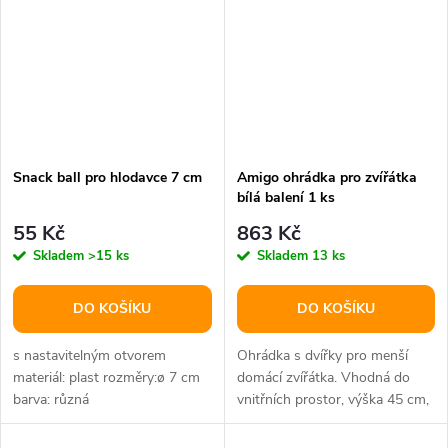
Snack ball pro hlodavce 7 cm
Amigo ohrádka pro zvířátka
bílá balení 1 ks
55 Kč
863 Kč
Skladem
>15 ks
Skladem
13 ks
DO KOŠÍKU
DO KOŠÍKU
s nastavitelným otvorem
Ohrádka s dvířky pro menší
materiál: plast rozměry:ø 7 cm
domácí zvířátka. Vhodná do
barva: různá
vnitřních prostor, výška 45 cm,
variabilní rozměry.