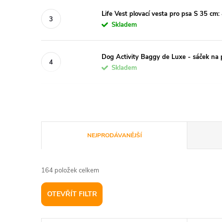
Life Vest plovací vesta pro psa S 35 cm
Skladem
Dog Activity Baggy de Luxe - sáček na
Skladem
Ř
NEJPRODÁVANĚJŠÍ
a
164
položek celkem
z
OTEVŘÍT FILTR
e