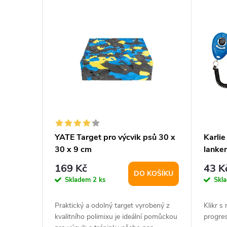
V
n
ý
í
p
p
i
r
s
o
p
d
YATE Target pro výcvik psů 30 x
Karlie
30 x 9 cm
lanke
r
u
169 Kč
43 K
DO KOŠÍKU
o
k
Skladem
2 ks
Skl
d
t
Praktický a odolný target vyrobený z
Klikr s
kvalitního polimixu je ideální pomůckou
progres