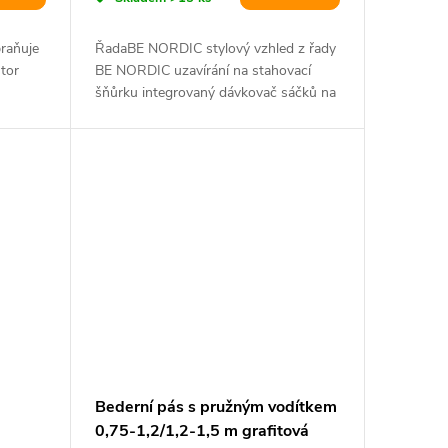
braňuje
ŘadaBE NORDIC stylový vzhled z řady
tor
BE NORDIC uzavírání na stahovací
šňůrku integrovaný dávkovač sáčků na
exkrementy...
Bederní pás s pružným vodítkem
0,75-1,2/1,2-1,5 m grafitová