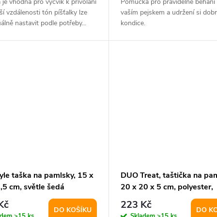
a je vhodná pro výcvik k přivolání
Pomůcka pro pravidelné běhání 
tší vzdálenosti tón píšťalky lze
vaším pejskem a udržení si dob
uálně nastavit podle potřeby...
kondice.
yle taška na pamlsky, 15 x
DUO Treat, taštička na pam
,5 cm, světle šedá
20 x 20 x 5 cm, polyester,
antracitová
Kč
223 Kč
DO KOŠÍKU
DO K
adem
>15 ks
Skladem
>15 ks