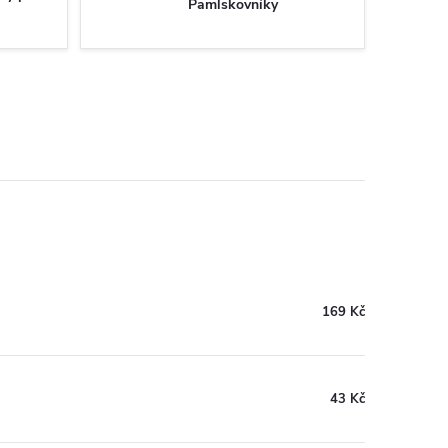
Pamlskovníky
169 Kč
43 Kč