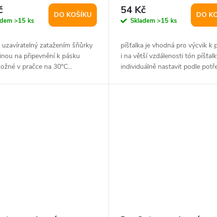
E
č
54 Kč
DO KOŠÍKU
DO K
adem
>15 ks
Skladem
>15 ks
 uzavíratelný zatažením šňůrky
píšťalka je vhodná pro výcvik k p
inou na připevnění k pásku
i na větší vzdálenosti tón píšťalk
ožné v pračce na 30°C...
individuálně nastavit podle potře