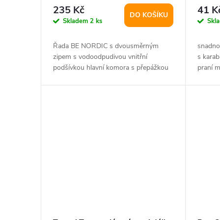
50-165 cm, písková
TRIXI
235 Kč
41 K
DO KOŠÍKU
Skladem
2 ks
Skl
Řada BE NORDIC s dvousměrným
snadno
zipem s vodoodpudivou vnitřní
s karab
podšívkou hlavní komora s přepážkou
praní m
samostatná vnitřní...