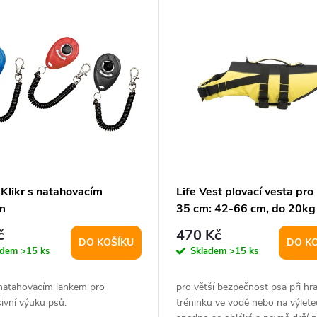
 Klikr s natahovacím
Life Vest plovací vesta pro
m
35 cm: 42-66 cm, do 20kg 
černá
č
470 Kč
DO KOŠÍKU
DO K
adem
>15 ks
Skladem
>15 ks
 natahovacím lankem pro
pro větší bezpečnost psa při hra
ivní výuku psů.
tréninku ve vodě nebo na výlete