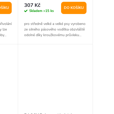
307 Kč
OŠÍKU
DO KOŠÍKU
Skladem
>15 ks
řivolání
pro středně velké a velké psy vyrobeno
y lze
ze silného pásového vodítka obzvláště
by...
odolné díky kroužkovému průvleku...