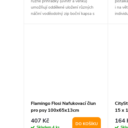
různé přihrádky (uvnitř a venku)
píšťalk
umožňují oddělené uložení různých
i na vě
náčiní voděodolný zip boční kapsa s
individ
rychlým...
Flamingo Flosi Nafukovací člun
CitySt
pro psy 100x65x13cm
15 x 1
407 Kč
164 
DO KOŠÍKU
Skladem
4 ks
Skl