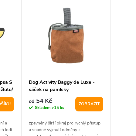
 psa S
Dog Activity Baggy de Luxe -
žluto/
sáček na pamlsky
54 Kč
od
OŠÍKU
ZOBRAZIT
Skladem
>15 ks
ní a
zpevněný širší okraj pro rychlý přístup
ch lodí
a snadné vyjmutí odměny z