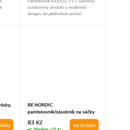
s
Pamlskovník KIDDOG 3 v 1 Špičkový
ré
outdoorový produkt v moderním
designu do jakéhokoliv počasí.
Pamlskovník je určený...
lsky,
BE NORDIC
pamlskovník/zásobník na sáčky
na trus, o 10 × 14 cm, písková
83 Kč
OŠÍKU
DO KOŠÍKU
Skladem
>15 ks