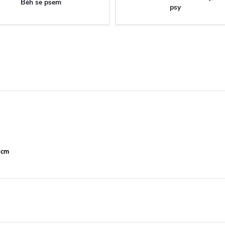
Běh se psem
psy
 cm