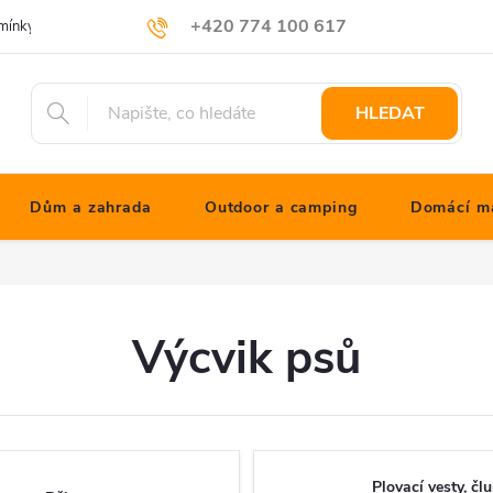
+420 774 100 617
mínky
Podmínky ochrany osobních údajů
Blog JONATHANshop.cz
info@jonathanshop.cz
HLEDAT
Dům a zahrada
Outdoor a camping
Domácí ma
Výcvik psů
Plovací vesty, čl