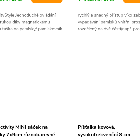
ityStyle Jednoduché ovládání
rychlý a snadný přístup víko za
 rukou díky magnetickému
vypadávání pamlsků vnitřní pros
u taška na pamlsky/ pamlskovník
rozdělený na dvě části(např. pro
ení...
dělení...
ctivity MINI sáček na
Píšťalka kovová,
ky 7x9cm různobarevné
vysokofrekvenční 8 cm