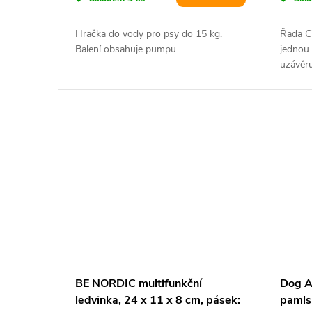
Hračka do vody pro psy do 15 kg.
Řada C
Balení obsahuje pumpu.
jednou
uzávěr
pro ulož
BE NORDIC multifunkční
Dog A
ledvinka, 24 x 11 x 8 cm, pásek:
pamls