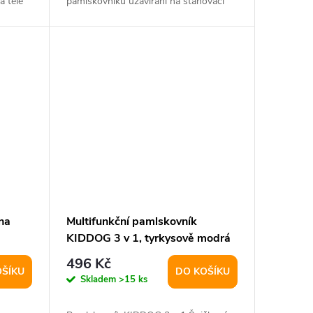
a těle
pamlskovníku uzavírání na stahovací
šňůrku s klipem...
na
Multifunkční pamlskovník
KIDDOG 3 v 1, tyrkysově modrá
496 Kč
OŠÍKU
DO KOŠÍKU
Skladem
>15 ks