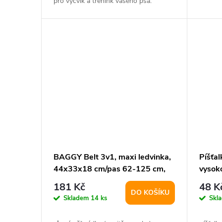
u
pro výcvik a trénink vašeho psa.
ů
Tento...
k
t
ů
BAGGY Belt 3v1, maxi ledvinka,
Píšťal
44x33x18 cm/pas 62-125 cm,
vysok
petrolejová
181 Kč
48 K
DO KOŠÍKU
Skladem
14 ks
Skl