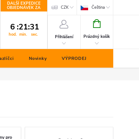
DALŠÍ EXPEDICE
Kontakty
CZK
Čeština
OBJEDNÁVEK ZA
NÁKUPNÍ
6
:
21
:
30
KOŠÍK
hod.
min.
sec.
Prázdný košík
Přihlášení
zlíčci
Novinky
VÝPRODEJ
uny pro