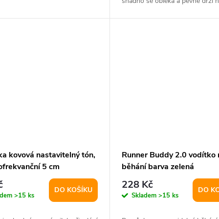
snadno se obléká a pevně drží n
psa...
ka kovová nastavitelný tón,
Runner Buddy 2.0 vodítko 
ofrekvanční 5 cm
běhání barva zelená
č
228 Kč
DO KOŠÍKU
DO K
adem
>15 ks
Skladem
>15 ks