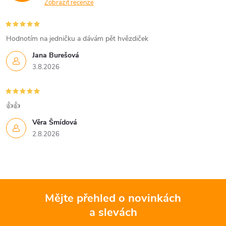
y
Zobrazit recenze
v
Hodnotím na jedničku a dávám pět hvězdiček
ý
Jana Burešová
p
3.8.2026
i
s
👍👍
u
Věra Šmídová
2.8.2026
Mějte přehled o novinkách
a slevách
Z