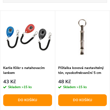
a
Nejlevnější
V
Nejdražší
z
ý
Abecedně
e
p
n
i
í
s
p
Karlie Klikr s natahovacím
Píšťalka kovová nastavitelný
lankem
tón, vysokofrekvanční 5 cm
p
r
43 Kč
48 Kč
r
Skladem
>15 ks
Skladem
>15 ks
o
o
DO KOŠÍKU
DO KOŠÍKU
d