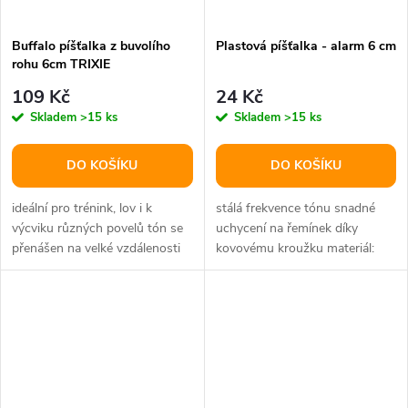
Buffalo píšťalka z buvolího
Plastová píšťalka - alarm 6 cm
rohu 6cm TRIXIE
109 Kč
24 Kč
Skladem
>15 ks
Skladem
>15 ks
DO KOŠÍKU
DO KOŠÍKU
ideální pro trénink, lov i k
stálá frekvence tónu snadné
výcviku různých povelů tón se
uchycení na řemínek díky
přenášen na velké vzdálenosti
kovovému kroužku materiál:
přírodní produkt dva tóny:...
plast, kov velikost: 6 cm