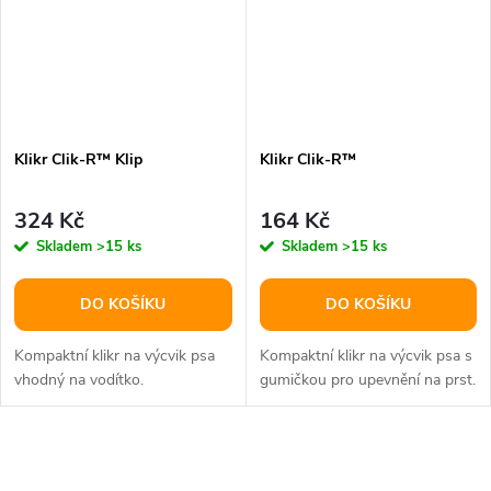
Klikr Clik-R™ Klip
Klikr Clik-R™
324 Kč
164 Kč
Skladem
>15 ks
Skladem
>15 ks
DO KOŠÍKU
DO KOŠÍKU
Kompaktní klikr na výcvik psa
Kompaktní klikr na výcvik psa s
vhodný na vodítko.
gumičkou pro upevnění na prst.
O