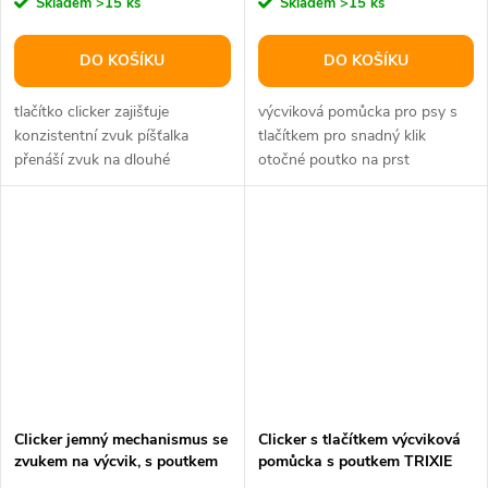
Skladem
>15 ks
Skladem
>15 ks
DO KOŠÍKU
DO KOŠÍKU
tlačítko clicker zajišťuje
výcviková pomůcka pro psy s
konzistentní zvuk píšťalka
tlačítkem pro snadný klik
přenáší zvuk na dlouhé
otočné poutko na prst
vzdálenosti součástí brožura s
materiál:plast, kov a PVC
tipy a...
barva:různá
Clicker jemný mechanismus se
Clicker s tlačítkem výcviková
zvukem na výcvik, s poutkem
pomůcka s poutkem TRIXIE