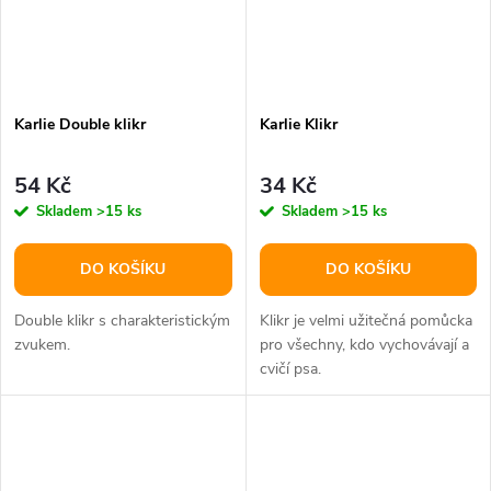
Karlie Double klikr
Karlie Klikr
54 Kč
34 Kč
Skladem
>15 ks
Skladem
>15 ks
DO KOŠÍKU
DO KOŠÍKU
Double klikr s charakteristickým
Klikr je velmi užitečná pomůcka
zvukem.
pro všechny, kdo vychovávají a
cvičí psa.