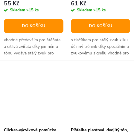
55 Kč
61 Kč
Skladem
>15 ks
Skladem
>15 ks
DO KOŠÍKU
DO KOŠÍKU
vhodné především pro štěňata
s tlačítkem pro stálý zvuk kliku
a citlivá zvířata díky jemnému
účinný trénink díky speciálnímu
tónu vydává stálý zvuk pro
zvukovému signálu vhodné pro
účinný trénink díky...
psy, kočky, králíky a...
Clicker-výcviková pomůcka
Píšťalka plastová, dvojitý tón,