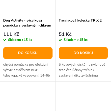
Dog Activity - výcviková
Tréninková kolečka TRIXIE
pomůcka s vestavným clikrem
111 Kč
51 Kč
Skladem
>15 ks
Skladem
>15 ks
DO KOŠÍKU
DO KOŠÍKU
chytrá pomůcka pro efektivní
5 kovových disků na nylonové
výcvik s tlačítkem klikru
tkaničce účinný trénink
teleskopické vysouvání: 14–65
zastavení díky zvláštnímu
cm se zakončovací kuličkou...
zvukovému signálu včetně
návodu s tipy...