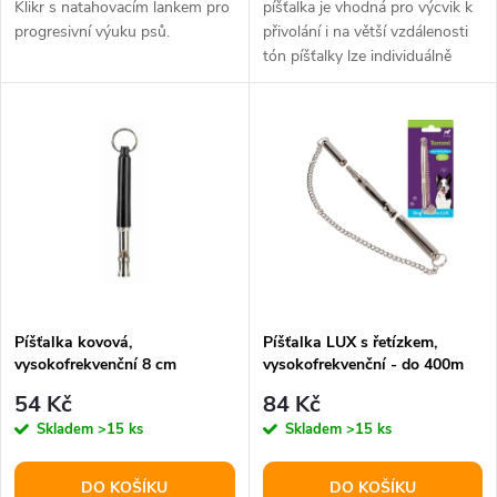
d
Klikr s natahovacím lankem pro
píšťalka je vhodná pro výcvik k
u
progresivní výuku psů.
přivolání i na větší vzdálenosti
tón píšťalky lze individuálně
u
nastavit podle potřeby...
k
k
t
t
ů
ů
Píšťalka kovová,
Píšťalka LUX s řetízkem,
vysokofrekvenční 8 cm
vysokofrekvenční - do 400m
54 Kč
84 Kč
Skladem
>15 ks
Skladem
>15 ks
DO KOŠÍKU
DO KOŠÍKU