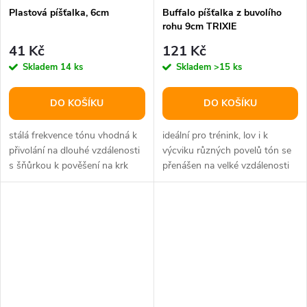
Plastová píšťalka, 6cm
Buffalo píšťalka z buvolího
rohu 9cm TRIXIE
41 Kč
121 Kč
Skladem
14 ks
Skladem
>15 ks
DO KOŠÍKU
DO KOŠÍKU
stálá frekvence tónu vhodná k
ideální pro trénink, lov i k
přivolání na dlouhé vzdálenosti
výcviku různých povelů tón se
s šňůrkou k pověšení na krk
přenášen na velké vzdálenosti
materiál: plast rozměr: 6...
přírodní produkt dva tóny:...