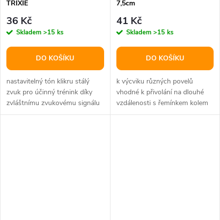
TRIXIE
7,5cm
36 Kč
41 Kč
Skladem
>15 ks
Skladem
>15 ks
DO KOŠÍKU
DO KOŠÍKU
nastavitelný tón klikru stálý
k výcviku různých povelů
zvuk pro účinný trénink díky
vhodné k přivolání na dlouhé
zvláštnímu zvukovému signálu
vzdálenosti s řemínkem kolem
vhodné pro psy, kočky,...
krku dva tóny: píšťalka a trylek...