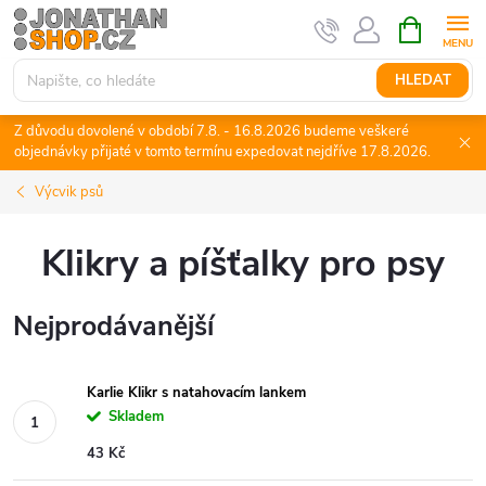
Přejít
NÁKUPNÍ
KOŠÍK
na
obsah
HLEDAT
Z důvodu dovolené v období 7.8. - 16.8.2026 budeme veškeré
objednávky přijaté v tomto termínu expedovat nejdříve 17.8.2026.
Výcvik psů
Klikry a píšťalky pro psy
Nejprodávanější
Karlie Klikr s natahovacím lankem
Skladem
43 Kč