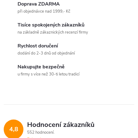
v
Doprava ZDARMA
při objednávce nad 1999,- Kč
l
Tisíce spokojených zákazníků
á
na základně zákaznických recenzí firmy
d
Rychlost doručení
a
dodání do 2-3 dnů od objednání
c
Nakupujte bezpečně
u firmy s více než 30-ti letou tradicí
í
p
r
v
Hodnocení zákazníků
k
4,8
552 hodnocení