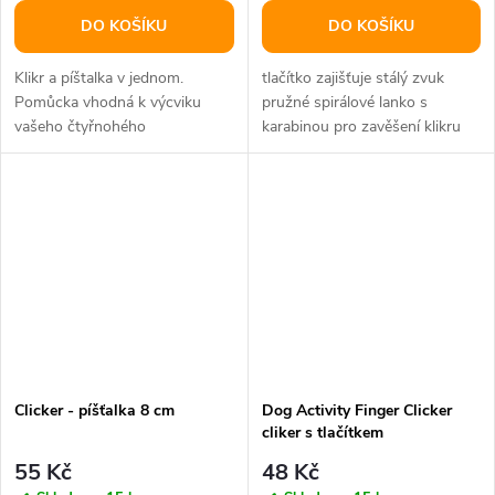
DO KOŠÍKU
DO KOŠÍKU
Klikr a píštalka v jednom.
tlačítko zajišťuje stálý zvuk
Pomůcka vhodná k výcviku
pružné spirálové lanko s
vašeho čtyřnohého
karabinou pro zavěšení klikru
mazlíčka.Materiál: ABS,
na zápěstí či k pásku součástí...
nerezový pásekBarva:...
Clicker - píšťalka 8 cm
Dog Activity Finger Clicker
cliker s tlačítkem
55 Kč
48 Kč