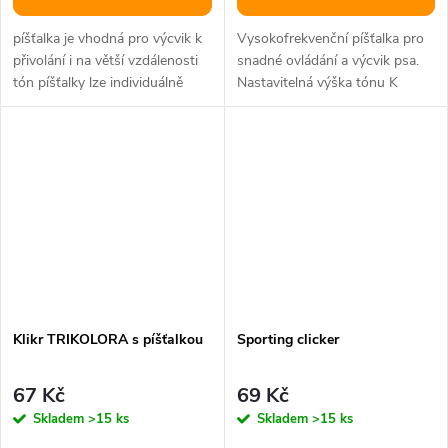
píšťalka je vhodná pro výcvik k
Vysokofrekvenční píšťalka pro
přivolání i na větší vzdálenosti
snadné ovládání a výcvik psa.
tón píšťalky lze individuálně
Nastavitelná výška tónu K
nastavit podle potřeby...
zavěšení na krk nebo opasek...
Klikr TRIKOLORA s píšťalkou
Sporting clicker
67 Kč
69 Kč
Skladem
>15 ks
Skladem
>15 ks