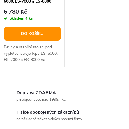
6000, ES-7000 a ES-8000
varianta 19396
6 780 Kč
Skladem
4 ks
DO KOŠÍKU
Pevný a stabilní stojan pod
vyplétací stroje typu ES-6000,
ES-7000 a ES-8000 na
sportovní rakety.
O
v
Doprava ZDARMA
při objednávce nad 1999,- Kč
l
Tisíce spokojených zákazníků
á
na základně zákaznických recenzí firmy