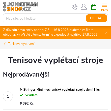
Přejít
NÁKUPNÍ
KOŠÍK
na
obsah
HLEDAT
Z důvodu dovolené v období 7.8. - 16.8.2026 budeme veškeré
objednávky přijaté v tomto termínu expedovat nejdříve 17.8.2026.
Tenisové vybavení
Tenisové vyplétací stroje
Nejprodávanější
MiStringer Mini mechanický vyplétací stroj balení 1 ks
Skladem
6 392 Kč