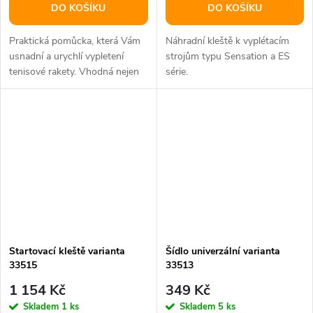
DO KOŠÍKU
DO KOŠÍKU
Praktická pomůcka, která Vám
Náhradní kleště k vyplétacím
usnadní a urychlí vypletení
strojům typu Sensation a ES
tenisové rakety. Vhodná nejen
série.
pro vyplétací stroje MiStringer.
Startovací kleště varianta
Šídlo univerzální varianta
33515
33513
1 154 Kč
349 Kč
Skladem
1 ks
Skladem
5 ks