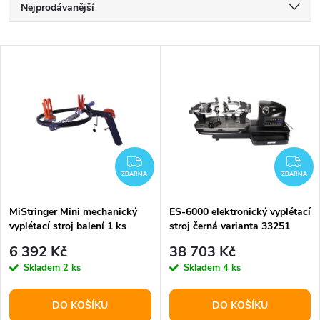
Ř
Nejprodávanější
a
Nejlevnější
V
Nejdražší
z
ý
Abecedně
e
p
n
i
ZDARMA
ZD
í
ZDARMA
ZDARMA
s
p
MiStringer Mini mechanický
ES-6000 elektronický vyplétací
vyplétací stroj balení 1 ks
stroj černá varianta 33251
p
r
6 392 Kč
38 703 Kč
r
Skladem
2 ks
Skladem
4 ks
o
o
DO KOŠÍKU
DO KOŠÍKU