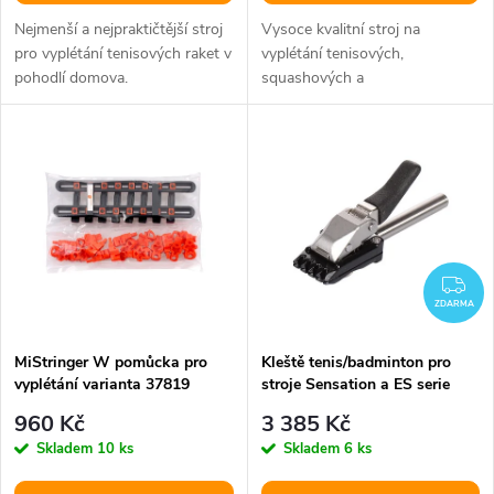
d
d
Nejmenší a nejpraktičtější stroj
Vysoce kvalitní stroj na
u
pro vyplétání tenisových raket v
vyplétání tenisových,
pohodlí domova.
squashových a
u
Bezkonkurenční cena.
badmintonových raket. Skvělá
k
cena/výkon.
k
t
t
ů
ů
ZD
ZDARMA
MiStringer W pomůcka pro
Kleště tenis/badminton pro
vyplétání varianta 37819
stroje Sensation a ES serie
varianta 36117
960 Kč
3 385 Kč
Skladem
10 ks
Skladem
6 ks