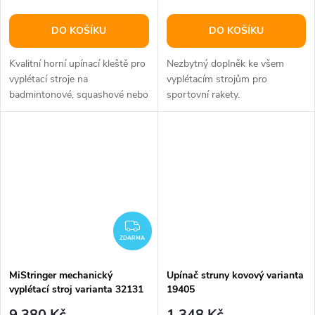
DO KOŠÍKU
DO KOŠÍKU
Kvalitní horní upínací kleště pro
Nezbytný doplněk ke všem
vyplétací stroje na
vyplétacím strojům pro
badmintonové, squashové nebo
sportovní rakety.
tenisové rakety.
ZDARMA
ZDARMA
MiStringer mechanický
Upínač struny kovový varianta
vyplétací stroj varianta 32131
19405
9 380 Kč
1 348 Kč