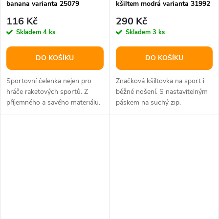
banana varianta 25079
kšiltem modrá varianta 31992
116 Kč
290 Kč
Skladem
4 ks
Skladem
3 ks
DO KOŠÍKU
DO KOŠÍKU
Sportovní čelenka nejen pro
Značková kšiltovka na sport i
hráče raketových sportů. Z
běžné nošení. S nastavitelným
příjemného a savého materiálu.
páskem na suchý zip.