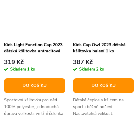
Kids Light Function Cap 2023
Kids Cap Owl 2023 dětská
dětská kšiltovka antracitová
kšiltovka balení 1 ks
balení 1 ks
319 Kč
387 Kč
Skladem
1 ks
Skladem
2 ks
DO KOŠÍKU
DO KOŠÍKU
Sportovní kšiltovka pro děti.
Dětská čepice s kšiltem na
100% polyester, jednoduchá
sport i běžné nošení.
úprava velikosti, vnitřní čelenka
Nastavitelná velikost.
pro pohlcování potu.