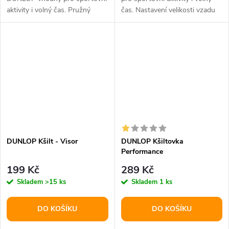
aktivity i volný čas. Pružný
čas. Nastavení velikosti vzadu
materiál.
na suchý zip, uvnitř lem...
DUNLOP Kšilt - Visor
DUNLOP Kšiltovka
Performance
199 Kč
289 Kč
Skladem
>15 ks
Skladem
1 ks
DO KOŠÍKU
DO KOŠÍKU