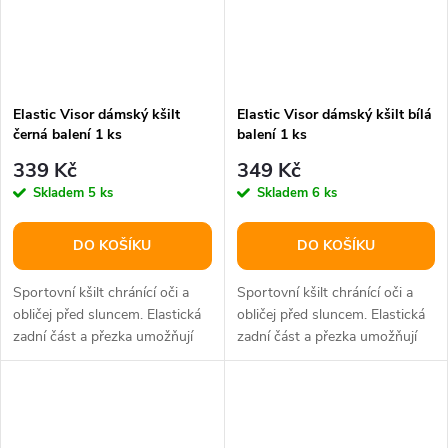
Elastic Visor dámský kšilt
Elastic Visor dámský kšilt bílá
černá balení 1 ks
balení 1 ks
339 Kč
349 Kč
Skladem
5 ks
Skladem
6 ks
DO KOŠÍKU
DO KOŠÍKU
Sportovní kšilt chránící oči a
Sportovní kšilt chránící oči a
obličej před sluncem. Elastická
obličej před sluncem. Elastická
zadní část a přezka umožňují
zadní část a přezka umožňují
lepší přilnutí k hlavě.
lepší přilnutí k hlavě.