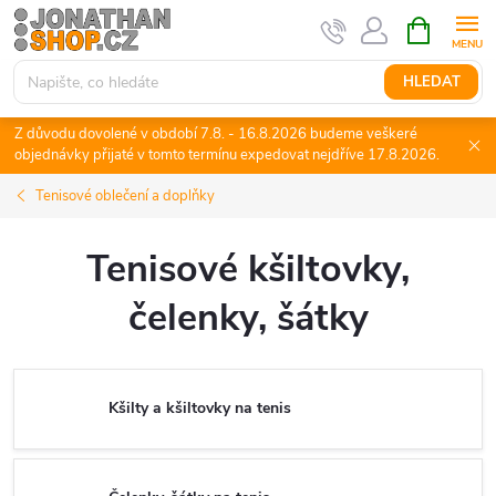
Přejít
NÁKUPNÍ
KOŠÍK
na
obsah
HLEDAT
Z důvodu dovolené v období 7.8. - 16.8.2026 budeme veškeré
objednávky přijaté v tomto termínu expedovat nejdříve 17.8.2026.
Tenisové oblečení a doplňky
Tenisové kšiltovky,
čelenky, šátky
Kšilty a kšiltovky na tenis