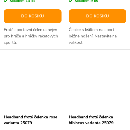
Skladem
13 ks
Skladem
9 ks
DO KOŠÍKU
DO KOŠÍKU
Froté sportovní čelenka nejen
Čepice s kšiltem na sport i
pro hráče a hráčky raketových
běžné nošení. Nastavitelná
sportů.
velikost.
Headband froté čelenka rose
Headband froté čelenka
varianta 25079
hibiscus varianta 25079