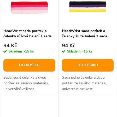
ů
ů
HeadWrist sada potítek a
HeadWrist sada potítek a
čelenky růžová balení 1 sada
čelenky žlutá balení 1 sada
94 Kč
94 Kč
Skladem
>15 ks
Skladem
>15 ks
DO KOŠÍKU
DO KOŠÍKU
Sada jedné čelenky a dvou
Sada jedné čelenky a dvou
potítek ze savého materiálu,
potítek ze savého materiálu,
univerzální velikost.
univerzální velikost.