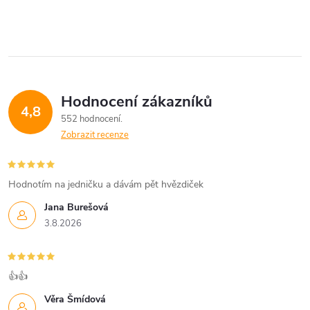
k
y
v
ý
Hodnocení zákazníků
4,8
552 hodnocení
p
Zobrazit recenze
i
s
Hodnotím na jedničku a dávám pět hvězdiček
u
Jana Burešová
3.8.2026
👍👍
Věra Šmídová