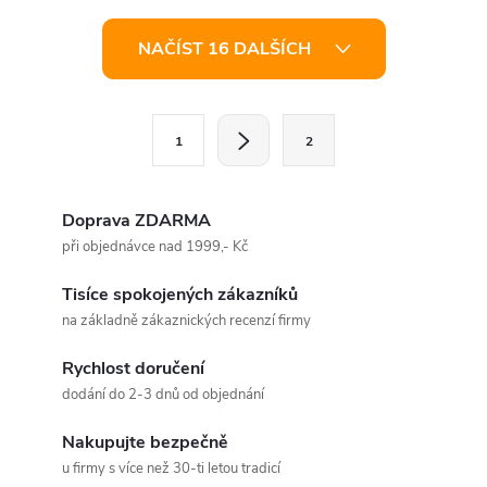
O
NAČÍST 16 DALŠÍCH
v
l
S
1
2
t
á
r
d
á
Doprava ZDARMA
a
n
při objednávce nad 1999,- Kč
k
c
Tisíce spokojených zákazníků
o
na základně zákaznických recenzí firmy
í
v
á
Rychlost doručení
p
dodání do 2-3 dnů od objednání
n
r
í
Nakupujte bezpečně
v
u firmy s více než 30-ti letou tradicí