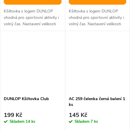
Kšiltovka s logem DUNLOP
Kšiltovka s logem DUNLOP
vhodná pro sportovní aktivity i
vhodná pro sportovní aktivity i
volný čas. Nastavení velikosti
volný čas. Nastavení velikosti
vzadu páskem straback, uvnitř...
vzadu páskem straback, uvnitř...
DUNLOP Kšiltovka Club
AC 259 čelenka černá balení 1
ks
199 Kč
145 Kč
Skladem
14 ks
Skladem
7 ks