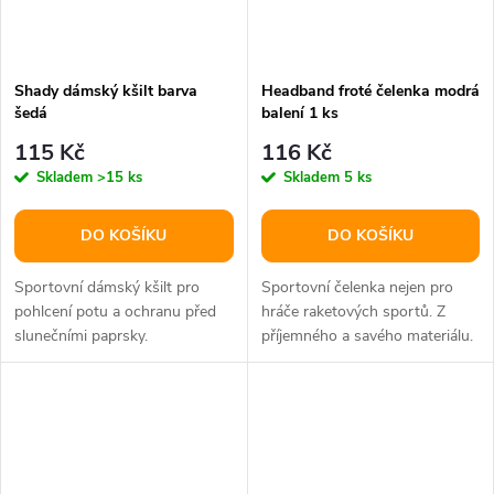
Shady dámský kšilt barva
Headband froté čelenka modrá
šedá
balení 1 ks
115 Kč
116 Kč
Skladem
>15 ks
Skladem
5 ks
DO KOŠÍKU
DO KOŠÍKU
Sportovní dámský kšilt pro
Sportovní čelenka nejen pro
pohlcení potu a ochranu před
hráče raketových sportů. Z
slunečními paprsky.
příjemného a savého materiálu.