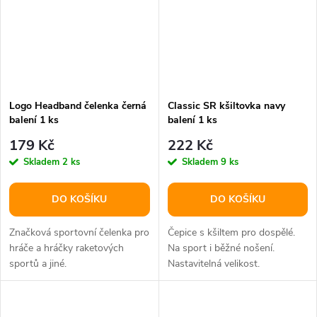
Logo Headband čelenka černá
Classic SR kšiltovka navy
balení 1 ks
balení 1 ks
179 Kč
222 Kč
Skladem
2 ks
Skladem
9 ks
DO KOŠÍKU
DO KOŠÍKU
Značková sportovní čelenka pro
Čepice s kšiltem pro dospělé.
hráče a hráčky raketových
Na sport i běžné nošení.
sportů a jiné.
Nastavitelná velikost.