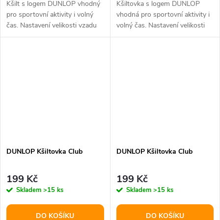
Kšilt s logem DUNLOP vhodný
Kšiltovka s logem DUNLOP
pro sportovní aktivity i volný
vhodná pro sportovní aktivity i
čas. Nastavení velikosti vzadu
volný čas. Nastavení velikosti
na suchý zip, uvnitř lem...
vzadu na suchý zip, uvnitř...
DUNLOP Kšiltovka Club
DUNLOP Kšiltovka Club
199 Kč
199 Kč
Skladem
>15 ks
Skladem
>15 ks
DO KOŠÍKU
DO KOŠÍKU