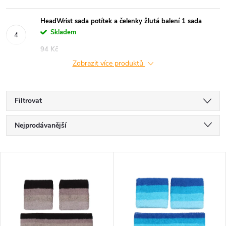
HeadWrist sada potítek a čelenky žlutá balení 1 sada
Skladem
94 Kč
Zobrazit více produktů
Filtrovat
Ř
Nejprodávanější
a
Nejlevnější
V
Nejdražší
z
ý
Abecedně
e
p