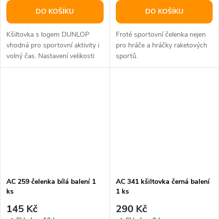
DO KOŠÍKU
DO KOŠÍKU
Kšiltovka s logem DUNLOP
Froté sportovní čelenka nejen
vhodná pro sportovní aktivity i
pro hráče a hráčky raketových
volný čas. Nastavení velikosti
sportů.
vzadu páskem straback, uvnitř...
AC 259 čelenka bílá balení 1
AC 341 kšiltovka černá balení
ks
1 ks
145 Kč
290 Kč