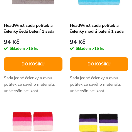
n
i
í
s
p
HeadWrist sada potítek a
HeadWrist sada potítek a
čelenky šedá balení 1 sada
čelenky modrá balení 1 sada
p
r
94 Kč
94 Kč
r
Skladem
>15 ks
Skladem
>15 ks
o
o
DO KOŠÍKU
DO KOŠÍKU
d
d
Sada jedné čelenky a dvou
Sada jedné čelenky a dvou
u
potítek ze savého materiálu,
potítek ze savého materiálu,
univerzální velikost.
univerzální velikost.
u
k
k
t
t