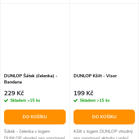
vzadu páskem straback, uvnitř...
DUNLOP Šátek (čelenka) -
DUNLOP Kšilt - Visor
Bandana
229 Kč
199 Kč
Skladem
>15 ks
Skladem
>15 ks
DO KOŠÍKU
DO KOŠÍKU
Šátek - čelenka s logem
Kšilt s logem DUNLOP vhodný
DUNLOP vhodný pro sportovní
pro sportovní aktivity i volný