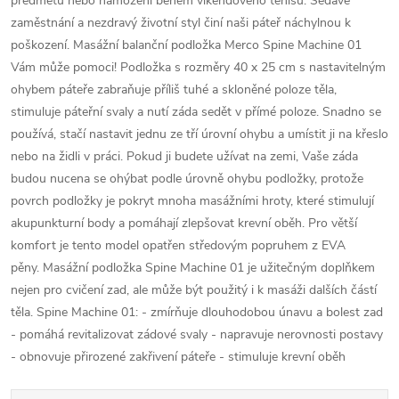
předmětů nebo namožení během víkendového tenisu. Sedavé
zaměstnání a nezdravý životní styl činí naši páteř náchylnou k
poškození. Masážní balanční podložka Merco Spine Machine 01
Vám může pomoci! Podložka s rozměry 40 x 25 cm s nastavitelným
ohybem páteře zabraňuje příliš tuhé a skloněné poloze těla,
stimuluje páteřní svaly a nutí záda sedět v přímé poloze. Snadno se
používá, stačí nastavit jednu ze tří úrovní ohybu a umístit ji na křeslo
nebo na židli v práci. Pokud ji budete užívat na zemi, Vaše záda
budou nucena se ohýbat podle úrovně ohybu podložky, protože
povrch podložky je pokryt mnoha masážními hroty, které stimulují
akupunkturní body a pomáhají zlepšovat krevní oběh. Pro větší
komfort je tento model opatřen středovým popruhem z EVA
pěny. Masážní podložka Spine Machine 01 je užitečným doplňkem
nejen pro cvičení zad, ale může být použitý i k masáži dalších částí
těla. Spine Machine 01: - zmírňuje dlouhodobou únavu a bolest zad
- pomáhá revitalizovat zádové svaly - napravuje nerovnosti postavy
- obnovuje přirozené zakřivení páteře - stimuluje krevní oběh