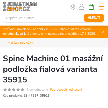
Přejít
NÁKUPNÍ
KOŠÍK
na
obsah
HLEDAT
Z důvodu dovolené v období 7.8. - 16.8.2026 budeme veškeré
objednávky přijaté v tomto termínu expedovat nejdříve 17.8.2026.
Masážní podložky
Spine Machine 01 masážní
podložka fialová varianta
35915
Neohodnoceno
Podrobnosti hodnocení
Kód produktu:
ES-47827_35915