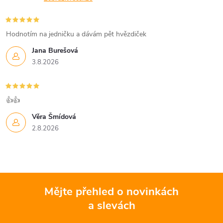
Hodnotím na jedničku a dávám pět hvězdiček
Jana Burešová
3.8.2026
👍👍
Věra Šmídová
2.8.2026
Mějte přehled o novinkách
a slevách
Z