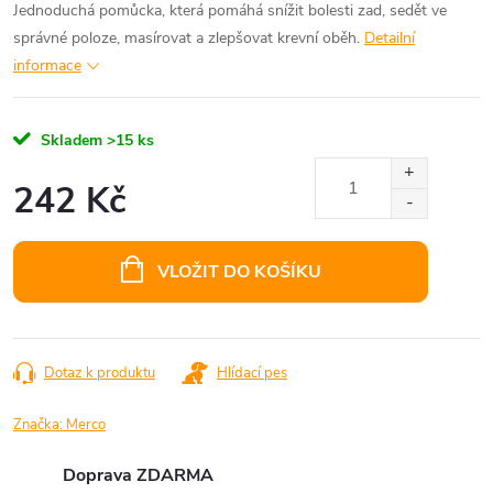
Jednoduchá pomůcka, která pomáhá snížit bolesti zad, sedět ve
správné poloze, masírovat a zlepšovat krevní oběh.
Detailní
informace
Skladem
>15 ks
242 Kč
Měrná
cena:
VLOŽIT DO KOŠÍKU
Dotaz k produktu
Hlídací pes
Značka:
Merco
Doprava ZDARMA