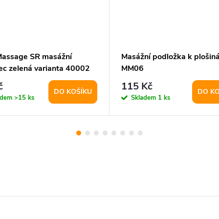
Massage SR masážní
Masážní podložka k plošin
ec zelená varianta 40002
MM06
č
115 Kč
DO KOŠÍKU
DO KO
adem
>15 ks
Skladem
1 ks