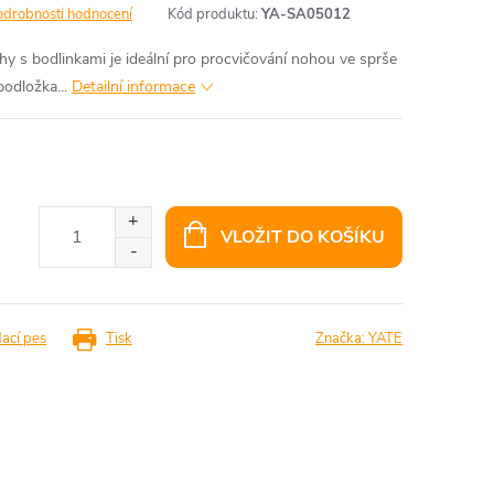
odrobnosti hodnocení
Kód produktu:
YA-SA05012
 s bodlinkami je ideální pro procvičování nohou ve sprše
odložka...
Detailní informace
VLOŽIT DO KOŠÍKU
dací pes
Tisk
Značka:
YATE