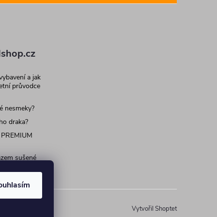
shop.cz
 vybavení a jak
letní průvodce
né nesmeky?
ího draka?
 PREMIUM
razem sušené
 pro psy a
ouhlasím
Vytvořil Shoptet