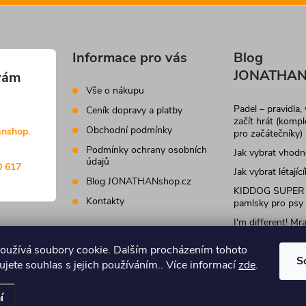
Informace pro vás
Blog
JONATHAN
Vše o nákupu
Padel – pravidla,
Ceník dopravy a platby
začít hrát (komp
Obchodní podmínky
anshop.
pro začátečníky)
Podmínky ochrany osobních
Jak vybrat vhod
údajů
0 617
Jak vybrat létajíc
Blog JONATHANshop.cz
KIDDOG SUPER
Kontakty
pamlsky pro psy
I'm different! M
krmivo a pamlsky
kočky
oužívá soubory cookie. Dalším procházením tohoto
S
jete souhlas s jejich používáním.. Více informací
zde
.
.
Upravit nastavení cookies
í