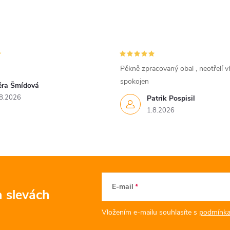
Pěkně zpracovaný obal , neotřelí vh
spokojen
ěra Šmídová
8.2026
Patrik Pospisil
1.8.2026
E-mail
a slevách
Vložením e-mailu souhlasíte s
podmínka