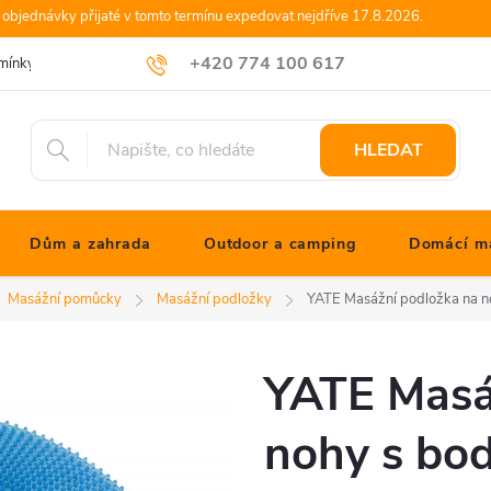
objednávky přijaté v tomto termínu expedovat nejdříve 17.8.2026.
+420 774 100 617
mínky
Podmínky ochrany osobních údajů
Blog JONATHANshop.cz
info@jonathanshop.cz
HLEDAT
Dům a zahrada
Outdoor a camping
Domácí ma
Masážní pomůcky
Masážní podložky
YATE Masážní podložka na n
YATE Masá
nohy s bo