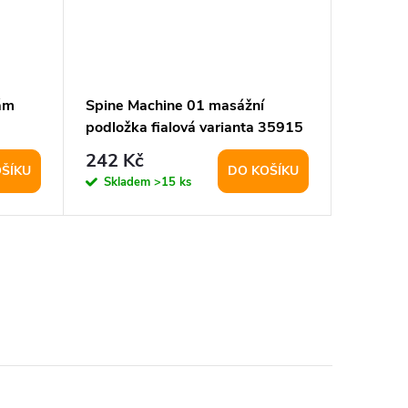
ám
Spine Machine 01 masážní
Podložk
podložka fialová varianta 35915
masáži
242 Kč
306 K
ŠÍKU
DO KOŠÍKU
Skladem
>15 ks
Sklad