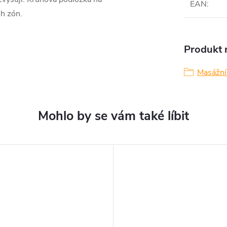
EAN
:
ch zón.
Produkt n
Masážní