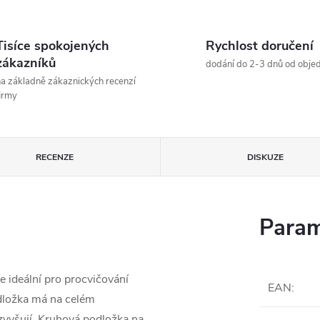
Tisíce spokojených
Rychlost doručení
zákazníků
dodání do 2-3 dnů od obje
a základně zákaznických recenzí
irmy
RECENZE
DISKUZE
Param
e ideální pro procvičování
EAN
:
dložka má na celém
zvyšují. Kruhová podložka na