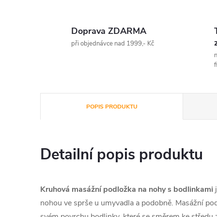
Doprava ZDARMA
při objednávce nad 1999,- Kč
n
f
POPIS PRODUKTU
Detailní popis produktu
Kruhová masážní podložka na nohy s bodlinkami
j
nohou ve sprše u umyvadla a podobně. Masážní po
svém povrchu bodlinky, které se směrem ke středu 