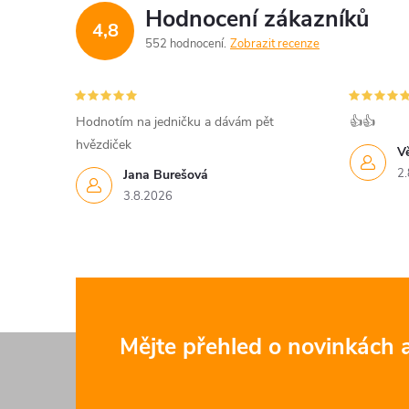
Hodnocení zákazníků
4,8
552 hodnocení
Zobrazit recenze
Hodnotím na jedničku a dávám pět
👍👍
hvězdiček
V
2.
Jana Burešová
3.8.2026
Z
Mějte přehled o novinkách
á