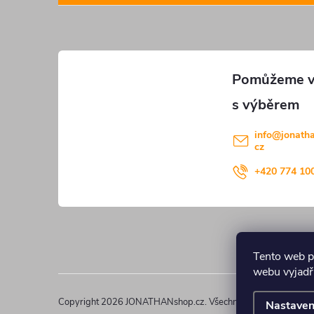
p
a
t
í
info
@
jonath
cz
+420 774 10
Tento web p
webu vyjadřu
Copyright 2026
JONATHANshop.cz
. Všechna práva vyhrazena
Nastaven