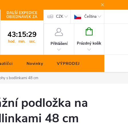
DALŠÍ EXPEDICE
Kontakty
CZK
Čeština
OBJEDNÁVEK ZA
NÁKUPNÍ
43
:
15
:
29
KOŠÍK
hod.
min.
sec.
Prázdný košík
Přihlášení
zlíčci
Novinky
VÝPRODEJ
ohy s bodlinkami 48 cm
žní podložka na
dlinkami 48 cm