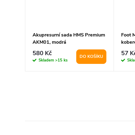
MS
Akupresurní sada HMS Premium
Foot 
AKM01, modrá
kober
580 Kč
57 K
KOŠÍKU
DO KOŠÍKU
Skladem
>15 ks
Skl