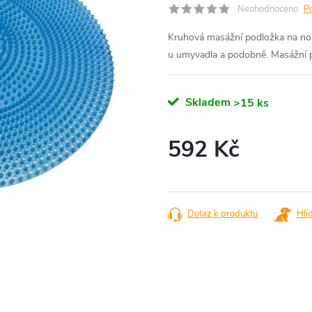
Neohodnoceno
P
Kruhová masážní podložka na nohy
u umyvadla a podobně. Masážní p
Skladem
>15 ks
592 Kč
Měrná
cena:
Dotaz k produktu
Hlí