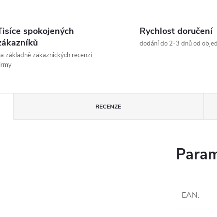
Tisíce spokojených
Rychlost doručení
zákazníků
dodání do 2-3 dnů od obje
a základně zákaznických recenzí
irmy
RECENZE
Param
EAN
: