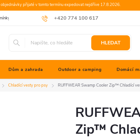
objednávky přijaté v tomto termínu expedovat nejdříve 17.8.2026.
+420 774 100 617
mínky
Podmínky ochrany osobních údajů
Blog JONATHANshop.cz
info@jonathanshop.cz
HLEDAT
Dům a zahrada
Outdoor a camping
Domácí ma
Chladící vesty pro psy
RUFFWEAR Swamp Cooler Zip™ Chladící vest
RUFFWEAR
Zip™ Chlad