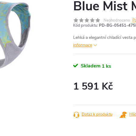
Blue Mist 
Neohodnoceno
P
Kód produktu:
PD-BG-05451-47
Lehká a elegantní chladící vest
informace
Skladem
1 ks
1 591 Kč
Měrná
cena:
Dotaz k produktu
Hlí