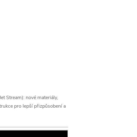
et Stream): nové materiály,
strukce pro lepší přizpůsobení a