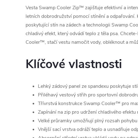
Vesta Swamp Cooler Zip™ zajišťuje efektivní a inte
letních dobrodružství pomocí stínění a odpařování.
poskytující stín na zádech a technologii Swamp Coo
chladivý efekt, který odvádí teplo z těla psa. Chcete
Cooler™, stačí vestu namočit vody, obléknout a může
Klíčové vlastnosti
Lehký zádový panel ze spandexu poskytuje st
Přiléhavý vestový střih pro sportovní dobrodr
Třívrstvá konstrukce Swamp Cooler™ pro max
Zapínání na zip pro udržení chladivého efektu 
Velké průramky umožňují plný rozsah pohybu
Vnější sací vrstva odráží teplo a usnadňuje od