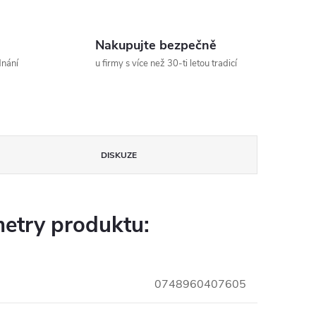
Nakupujte bezpečně
dnání
u firmy s více než 30-ti letou tradicí
DISKUZE
etry produktu:
0748960407605