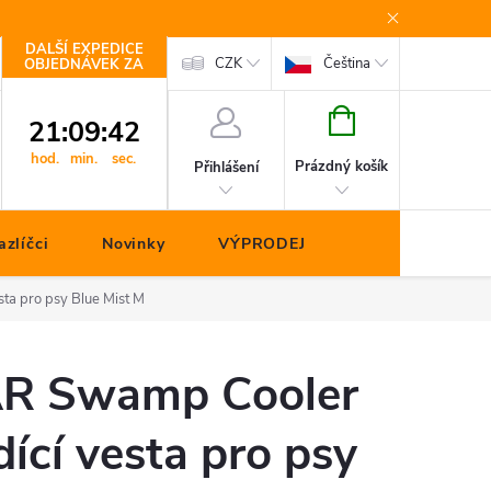
DALŠÍ EXPEDICE
Kontakty
CZK
Čeština
OBJEDNÁVEK ZA
NÁKUPNÍ
21
:
09
:
41
KOŠÍK
hod.
min.
sec.
Prázdný košík
Přihlášení
zlíčci
Novinky
VÝPRODEJ
a pro psy Blue Mist M
 Swamp Cooler
ící vesta pro psy