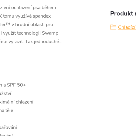
nzivní ochlazení psa během
Produkt n
 K tomu využívá spandex
ler™ v hrudní oblasti pro
Chladící
-li využít technologii Swamp
te vyrazit. Tak jednoduché...
ín a SPF 50+
užství
imální chlazení
na těle
pařování