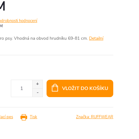
M
odrobnosti hodnocení
5M
a pro psy. Vhodná na obvod hrudníku 69-81 cm.
Detailní
VLOŽIT DO KOŠÍKU
dací pes
Tisk
Značka:
RUFFWEAR