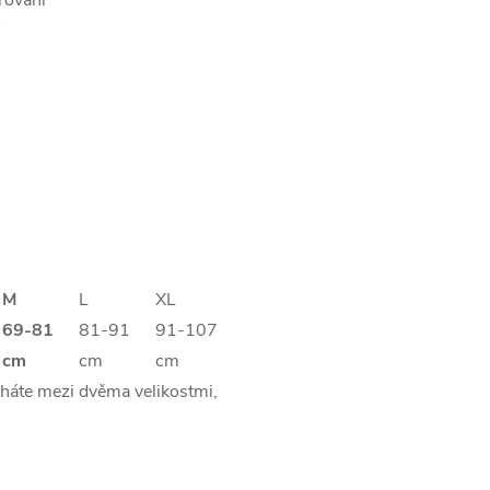
řování
M
L
XL
69-81
81-91
91-107
cm
cm
cm
áháte mezi dvěma velikostmi,