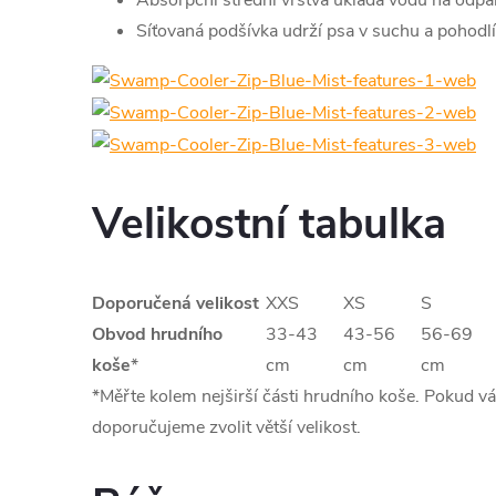
Absorpční střední vrstva ukládá vodu na odpa
Síťovaná podšívka udrží psa v suchu a pohodlí
Velikostní tabulka
Doporučená
velikost
XXS
XS
S
Obvod hrudního
33-43
43-56
56-69
koše
*
cm
cm
cm
*Měřte kolem nejširší části hrudního koše. Pokud v
doporučujeme zvolit větší velikost.