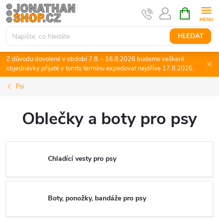
Přejít
NÁKUPNÍ
KOŠÍK
na
obsah
HLEDAT
Z důvodu dovolené v období 7.8. - 16.8.2026 budeme veškeré
objednávky přijaté v tomto termínu expedovat nejdříve 17.8.2026.
Psi
Oblečky a boty pro psy
Chladící vesty pro psy
Boty, ponožky, bandáže pro psy