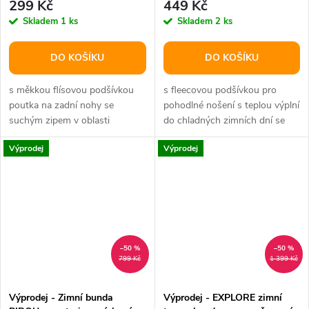
299 Kč
449 Kč
38cm
Skladem
1 ks
Skladem
2 ks
DO KOŠÍKU
DO KOŠÍKU
s měkkou flísovou podšívkou
s fleecovou podšívkou pro
poutka na zadní nohy se
pohodlné nošení s teplou výplní
suchým zipem v oblasti
do chladných zimních dní se
hrudníku reflexní prvky
dvěma voděodolnými zipy pro...
Výprodej
Výprodej
materiál:nylon...
–50 %
–50 %
799 Kč
1 399 Kč
Výprodej - Zimní bunda
Výprodej - EXPLORE zimní