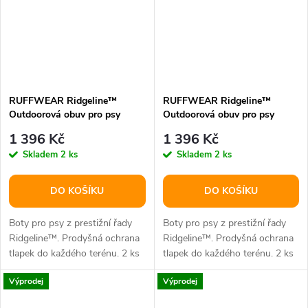
RUFFWEAR Ridgeline™
RUFFWEAR Ridgeline™
Outdoorová obuv pro psy
Outdoorová obuv pro psy
Obsidian Black 70mm
Obsidian Black 64mm
1 396 Kč
1 396 Kč
Skladem
2 ks
Skladem
2 ks
DO KOŠÍKU
DO KOŠÍKU
Boty pro psy z prestižní řady
Boty pro psy z prestižní řady
Ridgeline™. Prodyšná ochrana
Ridgeline™. Prodyšná ochrana
tlapek do každého terénu. 2 ks
tlapek do každého terénu. 2 ks
v balení. Vhodné na tlapky...
v balení. Vhodné na tlapky...
Výprodej
Výprodej