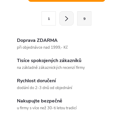
v
l
S
1
9
t
á
r
d
á
Doprava ZDARMA
a
n
při objednávce nad 1999,- Kč
k
c
Tisíce spokojených zákazníků
o
na základně zákaznických recenzí firmy
í
v
á
Rychlost doručení
p
dodání do 2-3 dnů od objednání
n
r
í
Nakupujte bezpečně
v
u firmy s více než 30-ti letou tradicí
k