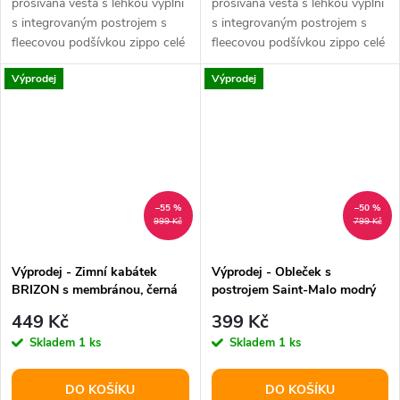
prošívaná vesta s lehkou výplní
prošívaná vesta s lehkou výplní
s integrovaným postrojem s
s integrovaným postrojem s
fleecovou podšívkou zippo celé
fleecovou podšívkou zippo celé
délce zad reflexní prvky...
délce zad reflexní prvky...
Výprodej
Výprodej
–55 %
–50 %
999 Kč
799 Kč
Výprodej - Zimní kabátek
Výprodej - Obleček s
BRIZON s membránou, černá
postrojem Saint-Malo modrý
XS: 30cm, hruď: 32-55cm, krk:
S:33cm, hruď:48cm, krk:34cm
449 Kč
399 Kč
až k 38cm
Skladem
1 ks
Skladem
1 ks
DO KOŠÍKU
DO KOŠÍKU