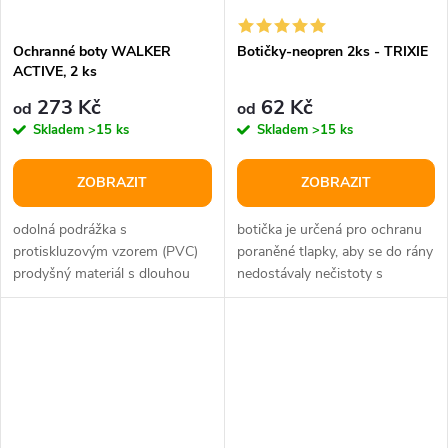
Ochranné boty WALKER
Botičky-neopren 2ks - TRIXIE
ACTIVE, 2 ks
273 Kč
62 Kč
od
od
Skladem
>15 ks
Skladem
>15 ks
ZOBRAZIT
ZOBRAZIT
odolná podrážka s
botička je určená pro ochranu
protiskluzovým vzorem (PVC)
poraněné tlapky, aby se do rány
prodyšný materiál s dlouhou
nedostávaly nečistoty s
životností pohodlně se nosí
vinylovou zadní stranou a...
speciální...