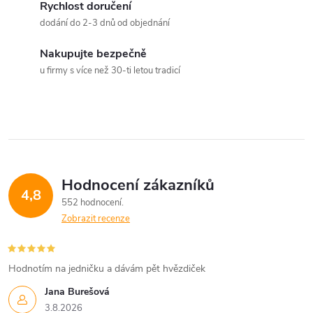
á
Rychlost doručení
p
dodání do 2-3 dnů od objednání
n
r
í
Nakupujte bezpečně
v
u firmy s více než 30-ti letou tradicí
k
y
v
ý
Hodnocení zákazníků
4,8
552 hodnocení
p
Zobrazit recenze
i
s
Hodnotím na jedničku a dávám pět hvězdiček
u
Jana Burešová
3.8.2026