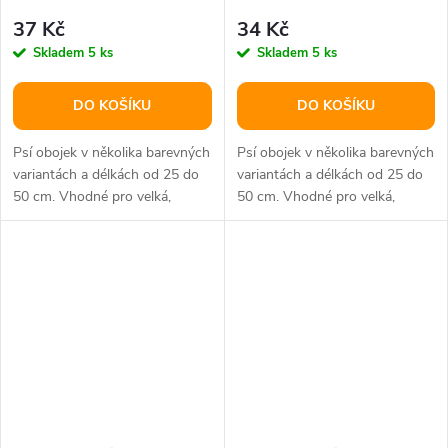
37 Kč
34 Kč
Skladem
5 ks
Skladem
5 ks
DO KOŠÍKU
DO KOŠÍKU
Psí obojek v několika barevných
Psí obojek v několika barevných
variantách a délkách od 25 do
variantách a délkách od 25 do
50 cm. Vhodné pro velká,
50 cm. Vhodné pro velká,
střední i malá plemena psů.
střední i malá plemena psů.