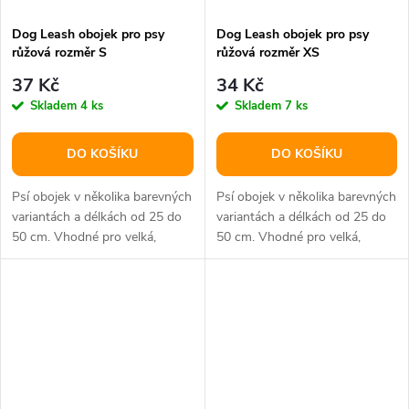
Dog Leash obojek pro psy
Dog Leash obojek pro psy
růžová rozměr S
růžová rozměr XS
37 Kč
34 Kč
Skladem
4 ks
Skladem
7 ks
DO KOŠÍKU
DO KOŠÍKU
Psí obojek v několika barevných
Psí obojek v několika barevných
variantách a délkách od 25 do
variantách a délkách od 25 do
50 cm. Vhodné pro velká,
50 cm. Vhodné pro velká,
střední i malá plemena psů.
střední i malá plemena psů.