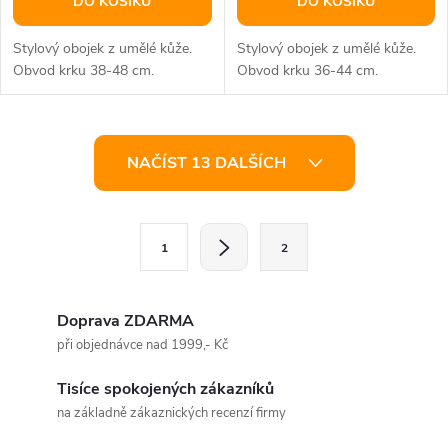
DO KOŠÍKU
DO KOŠÍKU
Stylový obojek z umělé kůže.
Stylový obojek z umělé kůže.
Obvod krku 38-48 cm.
Obvod krku 36-44 cm.
O
NAČÍST 13 DALŠÍCH
v
l
S
1
2
t
á
r
d
á
Doprava ZDARMA
a
n
při objednávce nad 1999,- Kč
k
c
Tisíce spokojených zákazníků
o
na základně zákaznických recenzí firmy
í
v