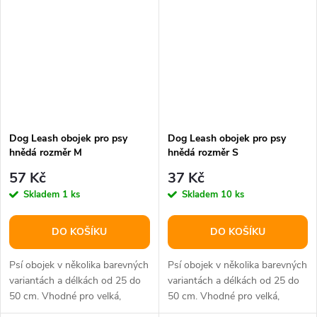
Dog Leash obojek pro psy
Dog Leash obojek pro psy
hnědá rozměr M
hnědá rozměr S
57 Kč
37 Kč
Skladem
1 ks
Skladem
10 ks
DO KOŠÍKU
DO KOŠÍKU
Psí obojek v několika barevných
Psí obojek v několika barevných
variantách a délkách od 25 do
variantách a délkách od 25 do
50 cm. Vhodné pro velká,
50 cm. Vhodné pro velká,
střední i malá plemena psů.
střední i malá plemena psů.