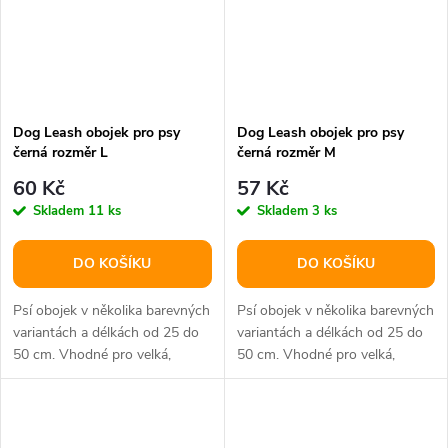
Dog Leash obojek pro psy
Dog Leash obojek pro psy
černá rozměr L
černá rozměr M
60 Kč
57 Kč
Skladem
11 ks
Skladem
3 ks
DO KOŠÍKU
DO KOŠÍKU
Psí obojek v několika barevných
Psí obojek v několika barevných
variantách a délkách od 25 do
variantách a délkách od 25 do
50 cm. Vhodné pro velká,
50 cm. Vhodné pro velká,
střední i malá plemena psů.
střední i malá plemena psů.