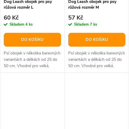
Dog Leash obojek pro psy
Dog Leash obojek pro psy
růžová rozměr L
růžová rozměr M
60 Kč
57 Kč
Skladem
4 ks
Skladem
7 ks
DO KOŠÍKU
DO KOŠÍKU
Psí obojek v několika barevných
Psí obojek v několika barevných
variantách a délkách od 25 do
variantách a délkách od 25 do
50 cm. Vhodné pro velká,
50 cm. Vhodné pro velká,
střední i malá plemena psů.
střední i malá plemena psů.