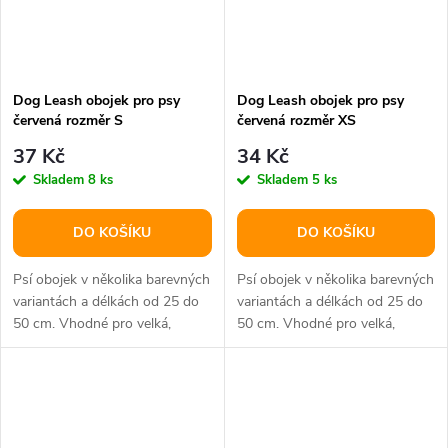
Dog Leash obojek pro psy
Dog Leash obojek pro psy
červená rozměr S
červená rozměr XS
37 Kč
34 Kč
Skladem
8 ks
Skladem
5 ks
DO KOŠÍKU
DO KOŠÍKU
Psí obojek v několika barevných
Psí obojek v několika barevných
variantách a délkách od 25 do
variantách a délkách od 25 do
50 cm. Vhodné pro velká,
50 cm. Vhodné pro velká,
střední i malá plemena psů.
střední i malá plemena psů.