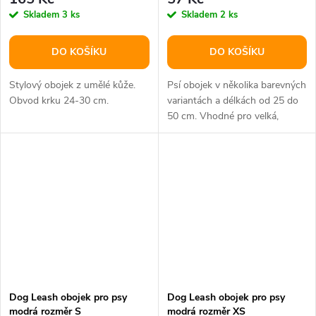
Skladem
3 ks
Skladem
2 ks
DO KOŠÍKU
DO KOŠÍKU
Stylový obojek z umělé kůže.
Psí obojek v několika barevných
Obvod krku 24-30 cm.
variantách a délkách od 25 do
50 cm. Vhodné pro velká,
střední i malá plemena psů.
Dog Leash obojek pro psy
Dog Leash obojek pro psy
modrá rozměr S
modrá rozměr XS