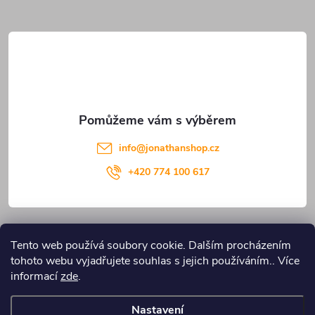
a
t
í
info
@
jonathanshop.cz
+420 774 100 617
Informace pro vás
Tento web používá soubory cookie. Dalším procházením
tohoto webu vyjadřujete souhlas s jejich používáním.. Více
Blog JONATHANshop.cz
informací
zde
.
Nastavení