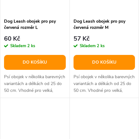
Dog Leash obojek pro psy
Dog Leash obojek pro psy
červená rozměr L
červená rozměr M
60 Kč
57 Kč
Skladem
2 ks
Skladem
2 ks
DO KOŠÍKU
DO KOŠÍKU
Psí obojek v několika barevných
Psí obojek v několika barevných
variantách a délkách od 25 do
variantách a délkách od 25 do
50 cm. Vhodné pro velká,
50 cm. Vhodné pro velká,
střední i malá plemena psů.
střední i malá plemena psů.