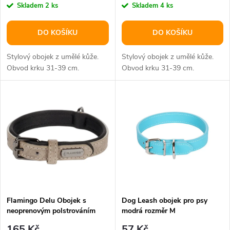
r
Skladem
2 ks
Skladem
4 ks
o
o
DO KOŠÍKU
DO KOŠÍKU
d
d
Stylový obojek z umělé kůže.
Stylový obojek z umělé kůže.
u
Obvod krku 31-39 cm.
Obvod krku 31-39 cm.
u
k
k
t
t
ů
ů
Flamingo Delu Obojek s
Dog Leash obojek pro psy
neoprenovým polstrováním
modrá rozměr M
Taupe XS/S
165 Kč
57 Kč