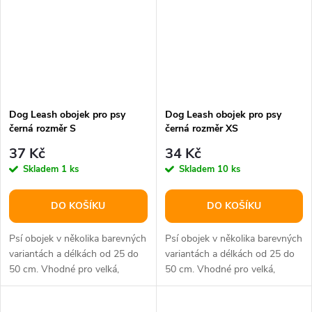
Dog Leash obojek pro psy
Dog Leash obojek pro psy
černá rozměr S
černá rozměr XS
37 Kč
34 Kč
Skladem
1 ks
Skladem
10 ks
DO KOŠÍKU
DO KOŠÍKU
Psí obojek v několika barevných
Psí obojek v několika barevných
variantách a délkách od 25 do
variantách a délkách od 25 do
50 cm. Vhodné pro velká,
50 cm. Vhodné pro velká,
střední i malá plemena psů.
střední i malá plemena psů.