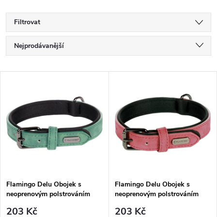
Filtrovat
Ř
Nejprodávanější
a
Nejlevnější
V
Nejdražší
z
ý
Abecedně
e
p
n
i
í
s
p
Flamingo Delu Obojek s
Flamingo Delu Obojek s
neoprenovým polstrováním
neoprenovým polstrováním
p
Zelená S/M
Červená S/M
r
203 Kč
203 Kč