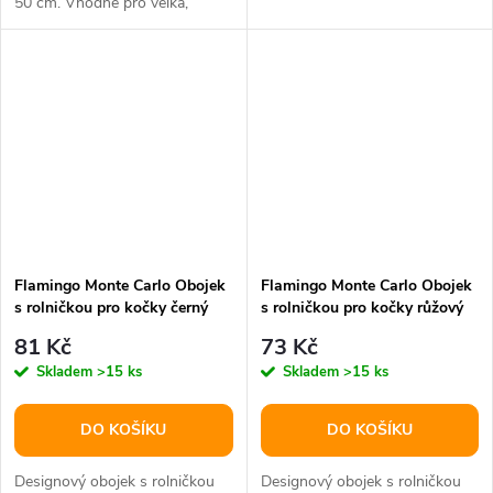
50 cm. Vhodné pro velká,
střední i malá plemena psů.
Flamingo Monte Carlo Obojek
Flamingo Monte Carlo Obojek
s rolničkou pro kočky černý
s rolničkou pro kočky růžový
81 Kč
73 Kč
Skladem
>15 ks
Skladem
>15 ks
DO KOŠÍKU
DO KOŠÍKU
Designový obojek s rolničkou
Designový obojek s rolničkou