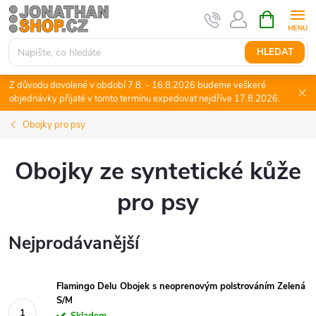
Přejít
NÁKUPNÍ
KOŠÍK
na
obsah
HLEDAT
Z důvodu dovolené v období 7.8. - 16.8.2026 budeme veškeré
objednávky přijaté v tomto termínu expedovat nejdříve 17.8.2026.
Obojky pro psy
Obojky ze syntetické kůže
pro psy
Nejprodávanější
Flamingo Delu Obojek s neoprenovým polstrováním Zelená
S/M
Skladem