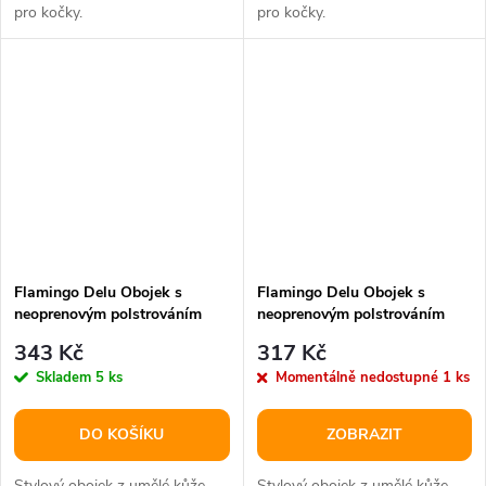
pro kočky.
pro kočky.
Flamingo Delu Obojek s
Flamingo Delu Obojek s
neoprenovým polstrováním
neoprenovým polstrováním
Zelená XXL
Zelená L
343 Kč
317 Kč
Skladem
5 ks
Momentálně nedostupné
1 ks
DO KOŠÍKU
ZOBRAZIT
Stylový obojek z umělé kůže.
Stylový obojek z umělé kůže.