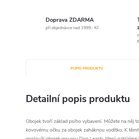
Doprava ZDARMA
při objednávce nad 1999,- Kč
n
f
POPIS PRODUKTU
Detailní popis produktu
Obojek tvoří základ psího vybavení. Můžete na něj t
kovovému očku za obojek zaháknou vodítko. K těmt
poslouží obojek pro psy Dog Leash, který nabízíme 