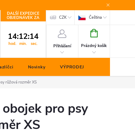
DALŠÍ EXPEDICE
Kontakty
CZK
Čeština
OBJEDNÁVEK ZA
NÁKUPNÍ
14
:
12
:
13
KOŠÍK
hod.
min.
sec.
Prázdný košík
Přihlášení
zlíčci
Novinky
VÝPRODEJ
psy růžová rozměr XS
 obojek pro psy
změr XS