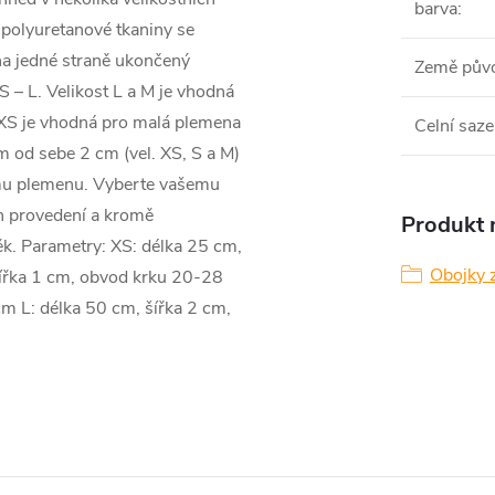
barva
:
 polyuretanové tkaniny se
 na jedné straně ukončený
Země pův
 – L. Velikost L a M je vhodná
a XS je vhodná pro malá plemena
Celní saze
m od sebe 2 cm (vel. XS, S a M)
ému plemenu. Vyberte vašemu
h provedení a kromě
Produkt n
něk. Parametry: XS: délka 25 cm,
Obojky z
šířka 1 cm, obvod krku 20-28
m L: délka 50 cm, šířka 2 cm,