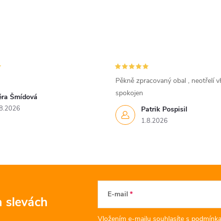
Pěkně zpracovaný obal , neotřelí vh
spokojen
ěra Šmídová
8.2026
Patrik Pospisil
1.8.2026
E-mail
a slevách
Vložením e-mailu souhlasíte s
podmínka