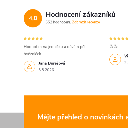
Hodnocení zákazníků
4,8
552 hodnocení
Zobrazit recenze
Hodnotím na jedničku a dávám pět
👍👍
hvězdiček
V
2.
Jana Burešová
3.8.2026
Z
Mějte přehled o novinkách