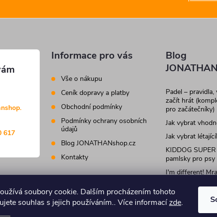
Informace pro vás
Blog
JONATHAN
Vše o nákupu
Padel – pravidla,
Ceník dopravy a platby
začít hrát (komp
Obchodní podmínky
anshop.
pro začátečníky)
Podmínky ochrany osobních
Jak vybrat vhod
údajů
0 617
Jak vybrat létajíc
Blog JONATHANshop.cz
KIDDOG SUPER
Kontakty
pamlsky pro psy
I'm different! M
krmivo a pamlsky
kočky
oužívá soubory cookie. Dalším procházením tohoto
S
jete souhlas s jejich používáním.. Více informací
zde
.