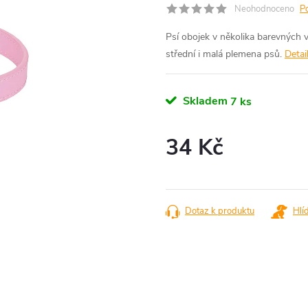
Neohodnoceno
P
Psí obojek v několika barevných 
střední i malá plemena psů.
Detai
Skladem
7 ks
34 Kč
Měrná
cena:
Dotaz k produktu
Hlí