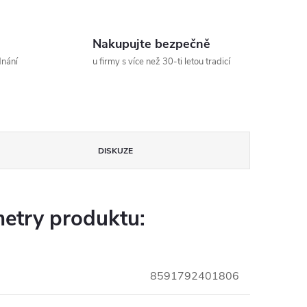
Nakupujte bezpečně
dnání
u firmy s více než 30-ti letou tradicí
DISKUZE
etry produktu:
8591792401806