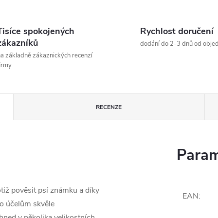
Tisíce spokojených
Rychlost doručení
zákazníků
dodání do 2-3 dnů od obje
a základně zákaznických recenzí
irmy
RECENZE
Param
otiž pověsit psí známku a díky
EAN
:
o účelům skvěle
hned v několika velikostních