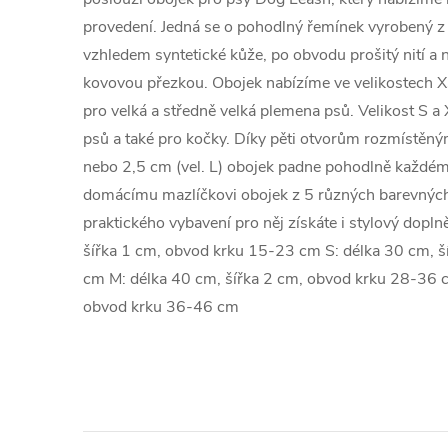
provedení. Jedná se o pohodlný řemínek vyrobený z
vzhledem syntetické kůže, po obvodu prošitý nití a
kovovou přezkou. Obojek nabízíme ve velikostech XS
pro velká a středně velká plemena psů. Velikost S 
psů a také pro kočky. Díky pěti otvorům rozmístěný
nebo 2,5 cm (vel. L) obojek padne pohodlně každ
domácímu mazlíčkovi obojek z 5 různých barevnýc
praktického vybavení pro něj získáte i stylový dopl
šířka 1 cm, obvod krku 15-23 cm S: délka 30 cm, 
cm M: délka 40 cm, šířka 2 cm, obvod krku 28-36 c
obvod krku 36-46 cm