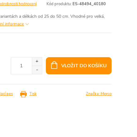
odrobnosti hodnocení
Kód produktu:
ES-48494_40180
variantách a délkách od 25 do 50 cm. Vhodné pro velká,
lní informace
VLOŽIT DO KOŠÍKU
dací pes
Tisk
Značka:
Merco