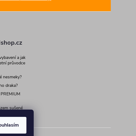
shop.cz
 vybavení a jak
letní průvodce
né nesmeky?
ího draka?
 PREMIUM
razem sušené
 pro psy a
ouhlasím