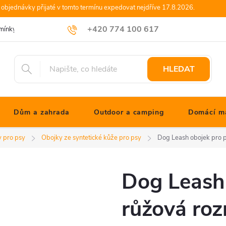
objednávky přijaté v tomto termínu expedovat nejdříve 17.8.2026.
+420 774 100 617
mínky
Podmínky ochrany osobních údajů
Blog JONATHANshop.cz
info@jonathanshop.cz
HLEDAT
Dům a zahrada
Outdoor a camping
Domácí ma
 pro psy
Obojky ze syntetické kůže pro psy
Dog Leash obojek pro 
Dog Leash
růžová ro