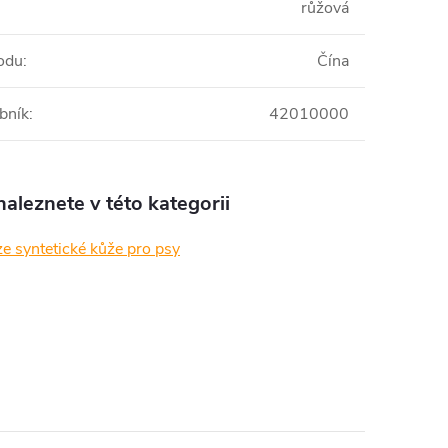
růžová
odu
:
Čína
bník
:
42010000
aleznete v této kategorii
e syntetické kůže pro psy