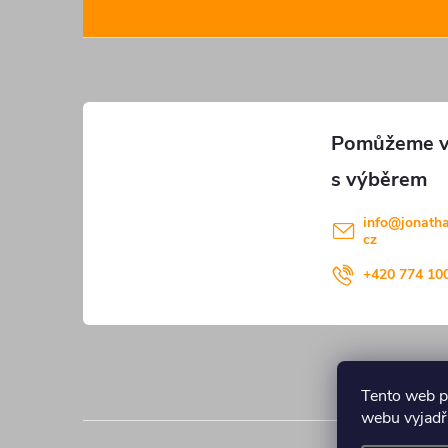
á
p
a
t
í
info
@
jonath
cz
+420 774 10
Tento web p
webu vyjadřu