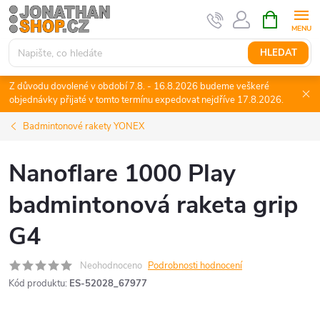
Přejít
NÁKUPNÍ
KOŠÍK
na
obsah
HLEDAT
Z důvodu dovolené v období 7.8. - 16.8.2026 budeme veškeré
objednávky přijaté v tomto termínu expedovat nejdříve 17.8.2026.
Badmintonové rakety YONEX
Nanoflare 1000 Play
badmintonová raketa grip
G4
Neohodnoceno
Podrobnosti hodnocení
Kód produktu:
ES-52028_67977