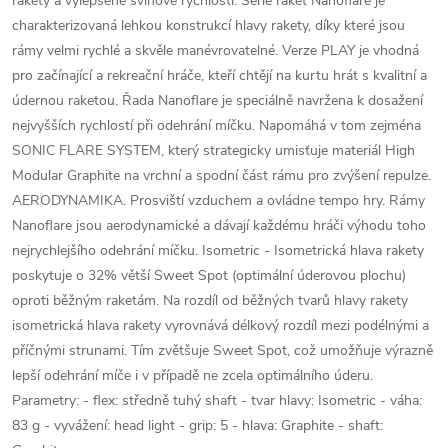
rakety a vylepšené švihové rychlosti. Série raket Nanoflare je
charakterizovaná lehkou konstrukcí hlavy rakety, díky které jsou
rámy velmi rychlé a skvěle manévrovatelné. Verze PLAY je vhodná
pro začínající a rekreační hráče, kteří chtějí na kurtu hrát s kvalitní a
údernou raketou. Řada Nanoflare je speciálně navržena k dosažení
nejvyšších rychlostí při odehrání míčku. Napomáhá v tom zejména
SONIC FLARE SYSTEM, který strategicky umisťuje materiál High
Modular Graphite na vrchní a spodní část rámu pro zvýšení repulze.
AERODYNAMIKA. Prosviští vzduchem a ovládne tempo hry. Rámy
Nanoflare jsou aerodynamické a dávají každému hráči výhodu toho
nejrychlejšího odehrání míčku. Isometric - Isometrická hlava rakety
poskytuje o 32% větší Sweet Spot (optimální úderovou plochu)
oproti běžným raketám. Na rozdíl od běžných tvarů hlavy rakety
isometrická hlava rakety vyrovnává délkový rozdíl mezi podélnými a
příčnými strunami. Tím zvětšuje Sweet Spot, což umožňuje výrazně
lepší odehrání míče i v případě ne zcela optimálního úderu.
Parametry: - flex: středně tuhý shaft - tvar hlavy: Isometric - váha:
83 g - vyvážení: head light - grip: 5 - hlava: Graphite - shaft: