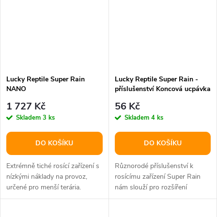
Lucky Reptile Super Rain
Lucky Reptile Super Rain -
NANO
příslušenství Koncová ucpávka
(5 ks)
1 727 Kč
56 Kč
Skladem
3 ks
Skladem
4 ks
DO KOŠÍKU
DO KOŠÍKU
Extrémně tiché rosící zařízení s
Různorodé příslušenství k
nízkými náklady na provoz,
rosícímu zařízení Super Rain
určené pro menší terária.
nám slouží pro rozšíření
systému a pro výměnu
poškozených či...