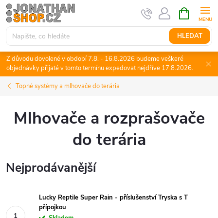
Přejít
NÁKUPNÍ
KOŠÍK
na
obsah
HLEDAT
Z důvodu dovolené v období 7.8. - 16.8.2026 budeme veškeré
objednávky přijaté v tomto termínu expedovat nejdříve 17.8.2026.
Topné systémy a mlhovače do terária
Mlhovače a rozprašovače
do terária
Nejprodávanější
Lucky Reptile Super Rain - příslušenství Tryska s T
přípojkou
Skladem