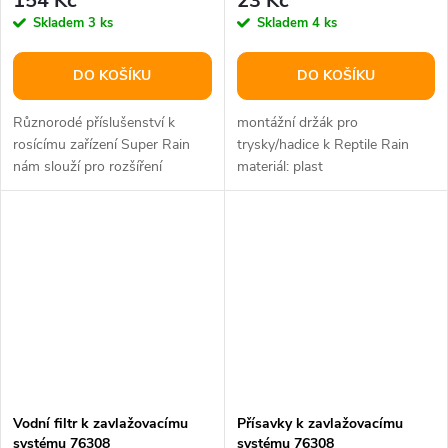
154 Kč
23 Kč
Skladem
3 ks
Skladem
4 ks
DO KOŠÍKU
DO KOŠÍKU
Různorodé příslušenství k
montážní držák pro
rosícímu zařízení Super Rain
trysky/hadice k Reptile Rain
nám slouží pro rozšíření
materiál: plast
systému a pro výměnu
poškozených či...
Vodní filtr k zavlažovacímu
Přísavky k zavlažovacímu
systému 76308
systému 76308