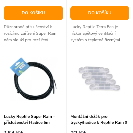
r
o
o
DO KOŠÍKU
DO KOŠÍKU
d
d
Různorodé příslušenství k
Lucky Reptile Terra Fan je
u
rosícímu zařízení Super Rain
nízkonapěťový ventilační
nám slouží pro rozšíření
systém s teplotně řízenými
u
systému a pro výměnu
ventilátory pro terária a
k
poškozených či...
akvária....
k
t
t
ů
ů
Lucky Reptile Super Rain -
Montážní držák pro
příslušenství Hadice 5m
trysky/hadice k Reptile Rain #
76308