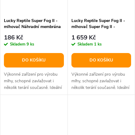
Lucky Reptile Super Fog II -
Lucky Reptile Super Fog II -
mlhovač Náhradní membrána
mlhovač Super Fog II -
X1,X2,X3
mlhovač
186 Kč
1 659 Kč
Skladem
9 ks
Skladem
1 ks
DO KOŠÍKU
DO KOŠÍKU
Výkonné zařízení pro výrobu
Výkonné zařízení pro výrobu
mlhy, schopné zavlažovat i
mlhy, schopné zavlažovat i
několik terárií současně. Ideální
několik terárií současně. Ideální
pro tropická vlhká terária.
pro tropická vlhká terária.