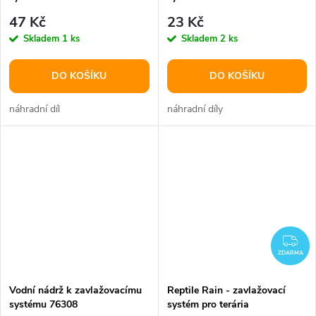
47 Kč
23 Kč
Skladem
1 ks
Skladem
2 ks
DO KOŠÍKU
DO KOŠÍKU
náhradní díl
náhradní díly
ZD
ZDARMA
Vodní nádrž k zavlažovacímu
Reptile Rain - zavlažovací
systému 76308
systém pro terária