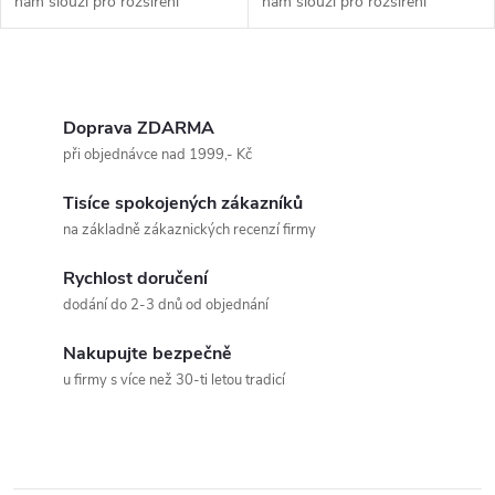
nám slouží pro rozšíření
nám slouží pro rozšíření
systému a pro výměnu
systému a pro výměnu
poškozených či...
poškozených či...
O
v
Doprava ZDARMA
při objednávce nad 1999,- Kč
l
Tisíce spokojených zákazníků
á
na základně zákaznických recenzí firmy
d
Rychlost doručení
a
dodání do 2-3 dnů od objednání
c
Nakupujte bezpečně
u firmy s více než 30-ti letou tradicí
í
p
r