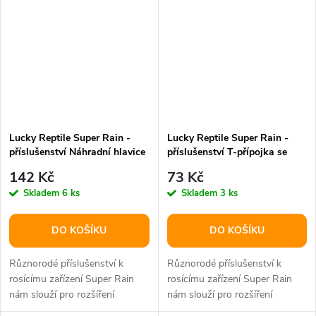
Lucky Reptile Super Rain -
Lucky Reptile Super Rain -
příslušenství Náhradní hlavice
příslušenství T-přípojka se
pro trysku (4 ks)
šroubením
142 Kč
73 Kč
Skladem
6 ks
Skladem
3 ks
DO KOŠÍKU
DO KOŠÍKU
Různorodé příslušenství k
Různorodé příslušenství k
rosícímu zařízení Super Rain
rosícímu zařízení Super Rain
nám slouží pro rozšíření
nám slouží pro rozšíření
systému a pro výměnu
systému a pro výměnu