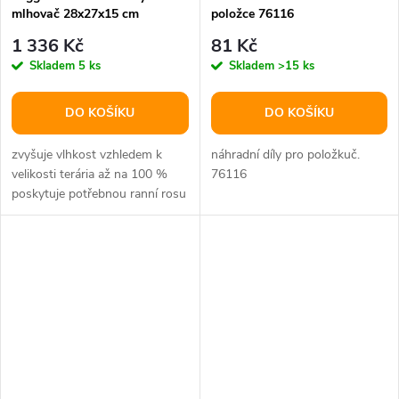
mlhovač 28x27x15 cm
položce 76116
1 336 Kč
81 Kč
Skladem
5 ks
Skladem
>15 ks
DO KOŠÍKU
DO KOŠÍKU
zvyšuje vlhkost vzhledem k
náhradní díly pro položkuč.
velikosti terária až na 100 %
76116
poskytuje potřebnou ranní rosu
v pouštních teráriích a...