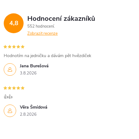
v
Hodnocení zákazníků
k
4,8
552 hodnocení
y
Zobrazit recenze
v
Hodnotím na jedničku a dávám pět hvězdiček
ý
Jana Burešová
p
3.8.2026
i
s
👍👍
u
Věra Šmídová
2.8.2026