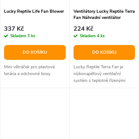
Lucky Reptile Life Fan Blower
Ventilátory Lucky Reptile Terra
Fan Náhradní ventilátor
337 Kč
224 Kč
Skladem
3 ks
Skladem
4 ks
DO KOŠÍKU
DO KOŠÍKU
Mini větráček pro plastová
Lucky Reptile Terra Fan je
terária a odchovné boxy.
nízkonapěťový ventilační
systém s teplotně řízenými
ventilátory pro terária a
akvária....