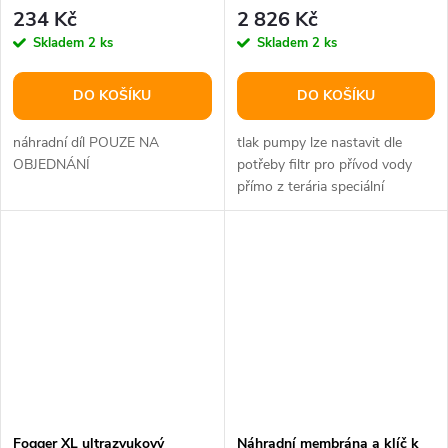
234 Kč
2 826 Kč
Skladem
2 ks
Skladem
2 ks
DO KOŠÍKU
DO KOŠÍKU
náhradní díl POUZE NA
tlak pumpy lze nastavit dle
OBJEDNÁNÍ
potřeby filtr pro přívod vody
přímo z terária speciální
upevňovací prvky pro
bezpečné...
Fogger XL ultrazvukový
Náhradní membrána a klíč k