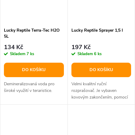
Lucky Reptile Terra-Tec H2O
Lucky Reptile Sprayer 1,5 l
5L
134 Kč
197 Kč
Skladem
7 ks
Skladem
6 ks
DO KOŠÍKU
DO KOŠÍKU
Demineralizovaná voda pro
Velmi kvalitní ruční
široké využití v teraristice.
rozprašovač. Je vybaven
kovovým zakončením, pomocí
kterého se voda rozprašuje na
jemné kapky.