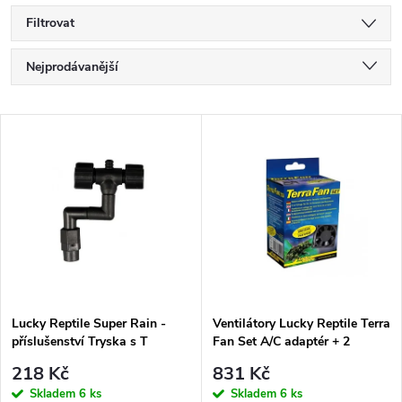
Filtrovat
Ř
Nejprodávanější
a
Nejlevnější
V
Nejdražší
z
ý
Abecedně
e
p
n
i
í
s
p
Lucky Reptile Super Rain -
Ventilátory Lucky Reptile Terra
příslušenství Tryska s T
Fan Set A/C adaptér + 2
p
přípojkou
ventilátory
r
218 Kč
831 Kč
Skladem
6 ks
Skladem
6 ks