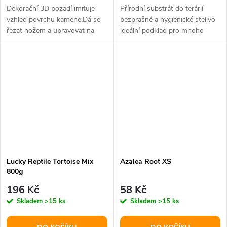
Dekorační 3D pozadí imituje
Přírodní substrát do terárií
vzhled povrchu kamene.Dá se
bezprašné a hygienické stelivo
řezat nožem a upravovat na
ideální podklad pro mnoho
potřebný rozměr.
druhůplazů minimální
Doporučujeme...
zbytková...
Lucky Reptile Tortoise Mix
Azalea Root XS
800g
196 Kč
58 Kč
Skladem
>15 ks
Skladem
>15 ks