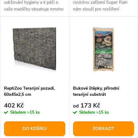
u
udržování hygieny a k péči o
rosícímu zařízení Super Rain
vaše mazlíčky obsahuje mnoho
nám slouží pro rozšíření
u
ušlechtilých minerálů díky...
systému a pro výměnu
k
poškozených či...
k
t
t
ů
ů
ReptiZoo Terarijní pozadí,
Bukové štěpky, přírodní
60x45x2,5 cm
terarijní substrát
402 Kč
173 Kč
od
Skladem
>15 ks
Skladem
>15 ks
DO KOŠÍKU
ZOBRAZIT