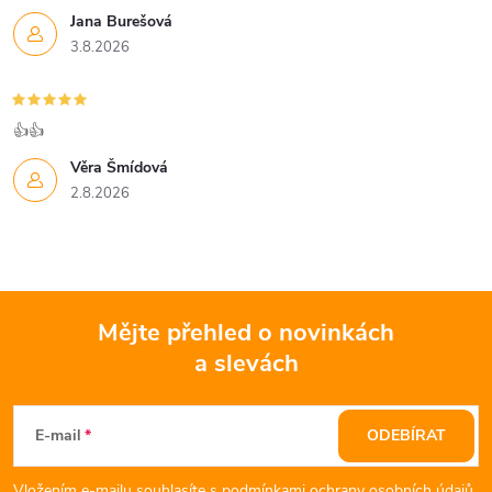
u
Jana Burešová
3.8.2026
👍👍
Věra Šmídová
2.8.2026
Mějte přehled o novinkách
a slevách
Z
á
E-mail
ODEBÍRAT
Vložením e-mailu souhlasíte s
podmínkami ochrany osobních údajů