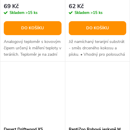
69 Kč
62 Kč
Skladem
>15 ks
Skladem
>15 ks
DO KOŠÍKU
DO KOŠÍKU
Analogový teploměr s kovovým
Již namíchaný terarijní substrát
čipem určený k měření teploty v
- směs drceného kokosu a
teráriích. Teploměr je na zadní
písku. • Vhodný pro polosuchá
straně opatřen odolnou...
až vlhká teráriaBalení: 3 l
Desert Driftwood XS
ReptiZoo Rohová jeskyně M