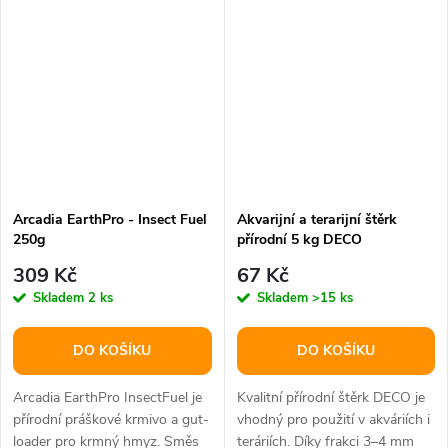
Arcadia EarthPro - Insect Fuel
Akvarijní a terarijní štěrk
250g
přírodní 5 kg DECO
309 Kč
67 Kč
Skladem
2 ks
Skladem
>15 ks
DO KOŠÍKU
DO KOŠÍKU
Arcadia EarthPro InsectFuel je
Kvalitní přírodní štěrk DECO je
přírodní práškové krmivo a gut-
vhodný pro použití v akváriích i
loader pro krmný hmyz. Směs
teráriích. Díky frakci 3–4 mm