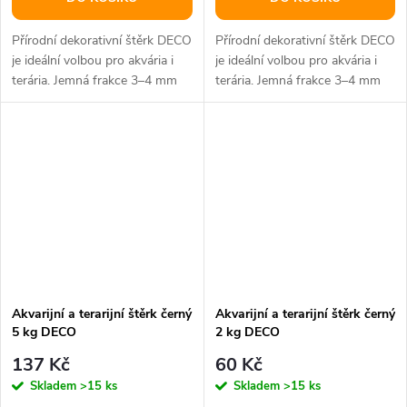
Přírodní dekorativní štěrk DECO
Přírodní dekorativní štěrk DECO
je ideální volbou pro akvária i
je ideální volbou pro akvária i
terária. Jemná frakce 3–4 mm
terária. Jemná frakce 3–4 mm
vytváří přirozený vzhled...
vytváří přirozený vzhled...
Akvarijní a terarijní štěrk černý
Akvarijní a terarijní štěrk černý
5 kg DECO
2 kg DECO
137 Kč
60 Kč
Skladem
>15 ks
Skladem
>15 ks