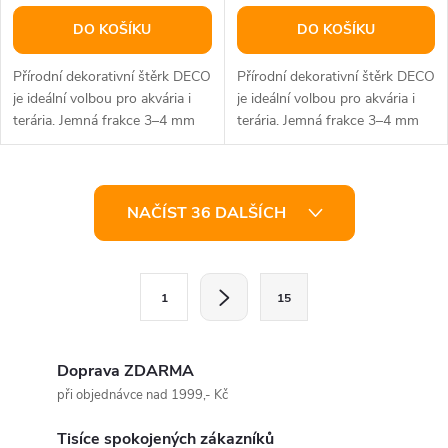
DO KOŠÍKU
DO KOŠÍKU
Přírodní dekorativní štěrk DECO
Přírodní dekorativní štěrk DECO
je ideální volbou pro akvária i
je ideální volbou pro akvária i
terária. Jemná frakce 3–4 mm
terária. Jemná frakce 3–4 mm
vytváří přirozený vzhled...
vytváří přirozený vzhled...
O
NAČÍST 36 DALŠÍCH
v
l
S
1
15
t
á
r
d
á
Doprava ZDARMA
a
n
při objednávce nad 1999,- Kč
k
c
Tisíce spokojených zákazníků