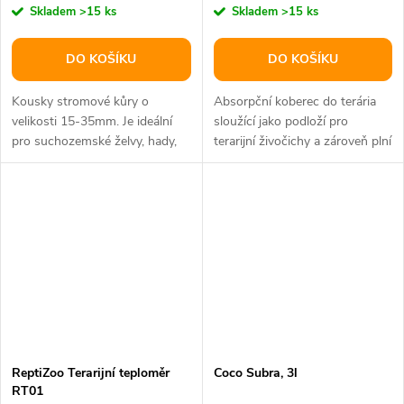
Skladem
>15 ks
Skladem
>15 ks
DO KOŠÍKU
DO KOŠÍKU
Kousky stromové kůry o
Absorpční koberec do terária
velikosti 15-35mm. Je ideální
sloužící jako podloží pro
pro suchozemské želvy, hady,
terarijní živočichy a zároveň plní
ještěry, gekony, varany a jiné. •...
funkci pohlcovače nečistot...
ReptiZoo Terarijní teploměr
Coco Subra, 3l
RT01