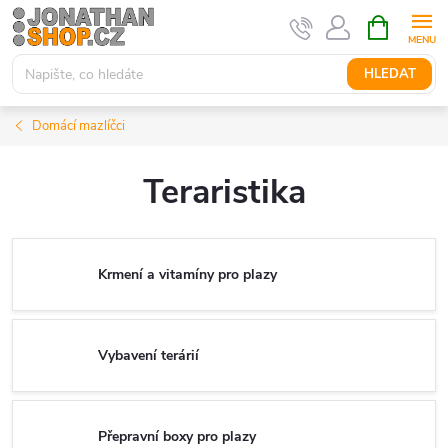
Přejít
NÁKUPNÍ
KOŠÍK
na
obsah
HLEDAT
Domácí mazlíčci
Teraristika
Krmení a vitamíny pro plazy
Vybavení terárií
Přepravní boxy pro plazy