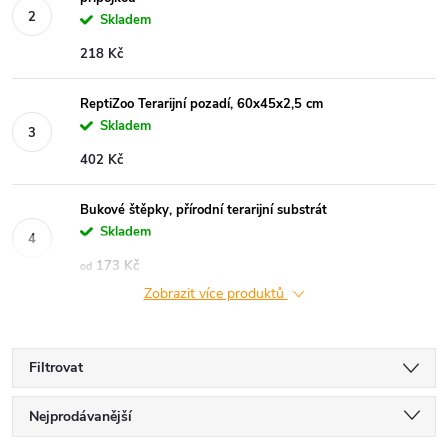
Skladem
218 Kč
ReptiZoo Terarijní pozadí, 60x45x2,5 cm
Skladem
402 Kč
Bukové štěpky, přírodní terarijní substrát
Skladem
173 Kč
od
Zobrazit více produktů
Filtrovat
Ř
Nejprodávanější