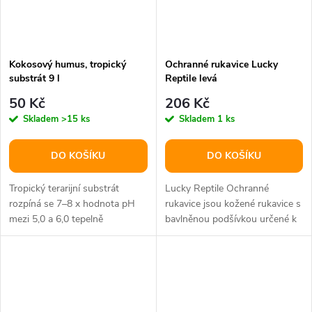
Kokosový humus, tropický
Ochranné rukavice Lucky
substrát 9 l
Reptile levá
50 Kč
206 Kč
Skladem
>15 ks
Skladem
1 ks
DO KOŠÍKU
DO KOŠÍKU
Tropický terarijní substrát
Lucky Reptile Ochranné
rozpíná se 7–8 x hodnota pH
rukavice jsou kožené rukavice s
mezi 5,0 a 6,0 tepelně
bavlněnou podšívkou určené k
sterilizováno, proto bez plísní
bezpečné manipulaci s
a...
velkými...