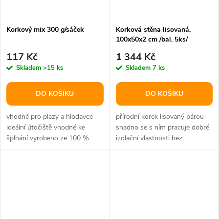
Korkový mix 300 g/sáček
Korková stěna lisovaná,
100x50x2 cm /bal. 5ks/
117 Kč
1 344 Kč
Skladem
>15 ks
Skladem
7 ks
DO KOŠÍKU
DO KOŠÍKU
vhodné pro plazy a hlodavce
přírodní korek lisovaný párou
ideální útočiště vhodné ke
snadno se s ním pracuje dobré
šplhání vyrobeno ze 100 %
izolační vlastnosti bez
přírodníhomateriálu materiál:
chemických přísad vyrobeno z...
korek...