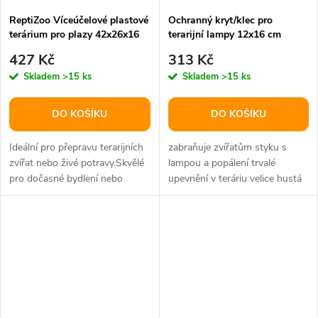
ReptiZoo Víceúčelové plastové
Ochranný kryt/klec pro
terárium pro plazy 42x26x16
terarijní lampy 12x16 cm
cm
427 Kč
313 Kč
Skladem
>15 ks
Skladem
>15 ks
DO KOŠÍKU
DO KOŠÍKU
Ideální pro přepravu terarijních
zabraňuje zvířatům styku s
zvířat nebo živé potravy.Skvělé
lampou a popálení trvalé
pro dočasné bydlení nebo
upevnění v teráriu velice hustá
karanténu.Průhledná...
síť snadno se otevírá/zavírá
díky...