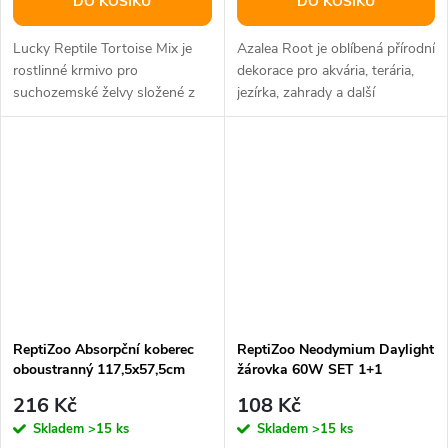
DO KOŠÍKU
DO KOŠÍKU
Lucky Reptile Tortoise Mix je
Azalea Root je oblíbená přírodní
rostlinné krmivo pro
dekorace pro akvária, terária,
suchozemské želvy složené z
jezírka, zahrady a další
lisovaných granulí z lučního
designové nebo chovatelské...
sena,...
ReptiZoo Absorpční koberec
ReptiZoo Neodymium Daylight
oboustranný 117,5x57,5cm
žárovka 60W SET 1+1
ZDARMA
216 Kč
108 Kč
Skladem
>15 ks
Skladem
>15 ks