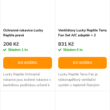
Ochranné rukavice Lucky
Ventilátory Lucky Reptile Terra
Reptile pravá
Fan Set A/C adaptér + 2
ventilátory
206 Kč
831 Kč
Skladem
1 ks
Skladem
6 ks
DO KOŠÍKU
DO KOŠÍKU
Lucky Reptile Ochranné
Lucky Reptile Terra Fan je
rukavice jsou kožené rukavice s
nízkonapěťový ventilační
bavlněnou podšívkou určené k
systém s teplotně řízenými
bezpečné manipulaci s
ventilátory pro terária a
velkými...
akvária....