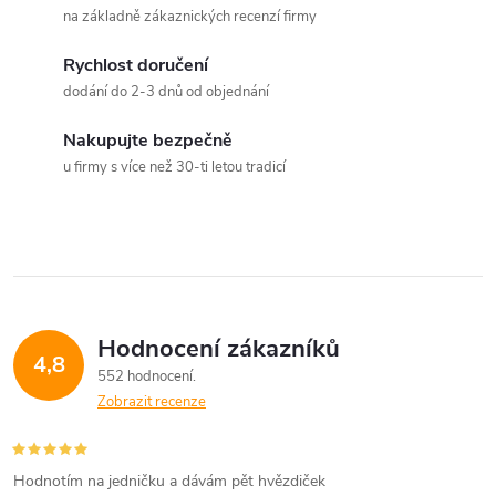
o
na základně zákaznických recenzí firmy
í
v
á
Rychlost doručení
p
dodání do 2-3 dnů od objednání
n
r
í
Nakupujte bezpečně
v
u firmy s více než 30-ti letou tradicí
k
y
v
ý
Hodnocení zákazníků
4,8
552 hodnocení
p
Zobrazit recenze
i
s
Hodnotím na jedničku a dávám pět hvězdiček