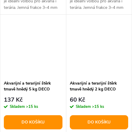
je ideální volbou pro akvária i
je ideální volbou pro akvária i
terária. Jemná frakce 3–4 mm
terária. Jemná frakce 3–4 mm
vytváří přirozený vzhled...
vytváří přirozený vzhled...
Akvarijní a terarijní štěrk
Akvarijní a terarijní štěrk
tmavě hnědý 5 kg DECO
tmavě hnědý 2 kg DECO
137 Kč
60 Kč
Skladem
>15 ks
Skladem
>15 ks
DO KOŠÍKU
DO KOŠÍKU