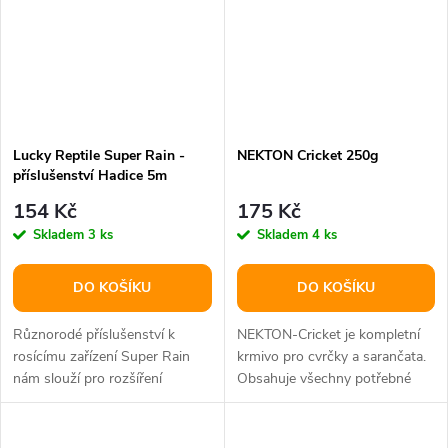
Lucky Reptile Super Rain -
NEKTON Cricket 250g
příslušenství Hadice 5m
154 Kč
175 Kč
Skladem
3 ks
Skladem
4 ks
DO KOŠÍKU
DO KOŠÍKU
Různorodé příslušenství k
NEKTON-Cricket je kompletní
rosícímu zařízení Super Rain
krmivo pro cvrčky a sarančata.
nám slouží pro rozšíření
Obsahuje všechny potřebné
systému a pro výměnu
bílkoviny, vitamíny a minerály –...
poškozených či...