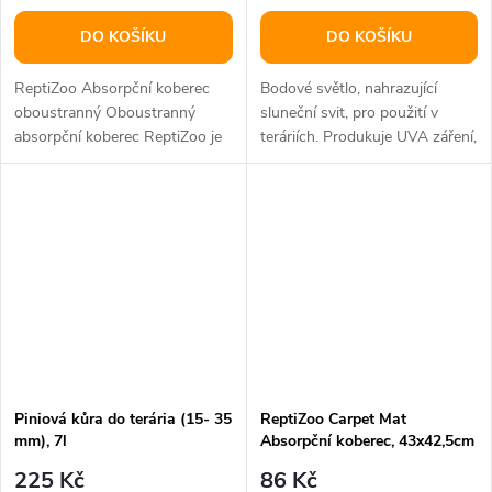
DO KOŠÍKU
DO KOŠÍKU
ReptiZoo Absorpční koberec
Bodové světlo, nahrazující
oboustranný Oboustranný
sluneční svit, pro použití v
absorpční koberec ReptiZoo je
teráriích. Produkuje UVA záření,
praktickým a hygienickým
vytváří a udržuje světelný a...
řešením pro...
Piniová kůra do terária (15- 35
ReptiZoo Carpet Mat
mm), 7l
Absorpční koberec, 43x42,5cm
225 Kč
86 Kč