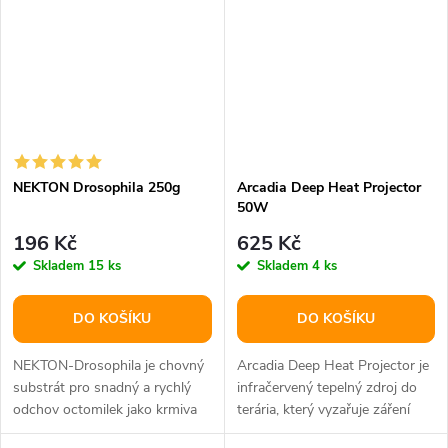
NEKTON Drosophila 250g
Arcadia Deep Heat Projector
50W
196 Kč
625 Kč
Skladem
15 ks
Skladem
4 ks
DO KOŠÍKU
DO KOŠÍKU
NEKTON-Drosophila je chovný
Arcadia Deep Heat Projector je
substrát pro snadný a rychlý
infračervený tepelný zdroj do
odchov octomilek jako krmiva
terária, který vyzařuje záření
pro plazy. Stačí smíchat s...
Infra-Red A a Infra-Red B...