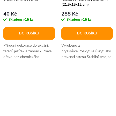
(21,5x15x12 cm)
40 Kč
288 Kč
Skladem
>15 ks
Skladem
>15 ks
DO KOŠÍKU
DO KOŠÍKU
Přírodní dekorace do akvárií,
Vyrobeno z
terárií, jezírek a zahrad.• Pravé
pryskyřice.Poskytuje úkryt jako
dřevo bez chemického
prevenci stresu.Stabilní tvar, ani
ošetření• NeplaveRozměr:
velcí plazi ji snadno...
cca....