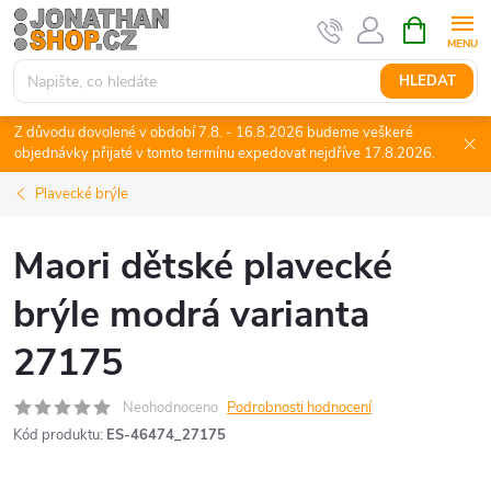
Přejít
NÁKUPNÍ
KOŠÍK
na
obsah
HLEDAT
Z důvodu dovolené v období 7.8. - 16.8.2026 budeme veškeré
objednávky přijaté v tomto termínu expedovat nejdříve 17.8.2026.
Plavecké brýle
Maori dětské plavecké
brýle modrá varianta
27175
Neohodnoceno
Podrobnosti hodnocení
Kód produktu:
ES-46474_27175