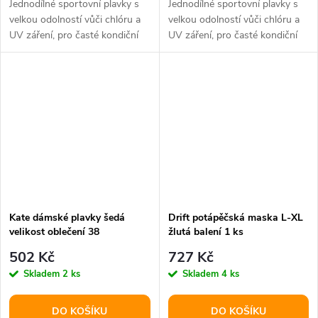
Jednodílné sportovní plavky s
Jednodílné sportovní plavky s
velkou odolností vůči chlóru a
velkou odolností vůči chlóru a
UV záření, pro časté kondiční
UV záření, pro časté kondiční
plavání.
plavání.
Kate dámské plavky šedá
Drift potápěčská maska L-XL
velikost oblečení 38
žlutá balení 1 ks
502 Kč
727 Kč
Skladem
2 ks
Skladem
4 ks
DO KOŠÍKU
DO KOŠÍKU