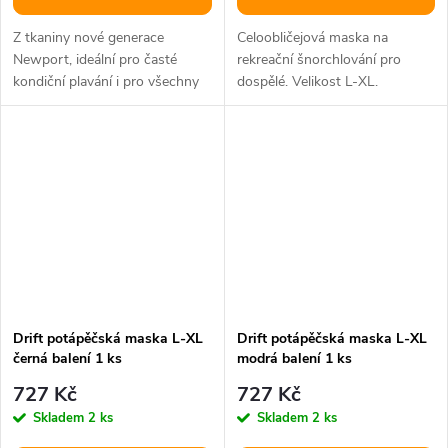
Z tkaniny nové generace
Celoobličejová maska na
Newport, ideální pro časté
rekreační šnorchlování pro
kondiční plavání i pro všechny
dospělé. Velikost L-XL.
vodní sporty.
Drift potápěčská maska L-XL
Drift potápěčská maska L-XL
černá balení 1 ks
modrá balení 1 ks
727 Kč
727 Kč
Skladem
2 ks
Skladem
2 ks