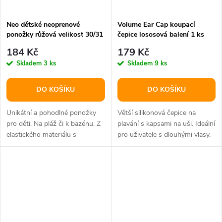
Neo dětské neoprenové
Volume Ear Cap koupací
ponožky růžová velikost 30/31
čepice lososová balení 1 ks
184 Kč
179 Kč
Skladem
3 ks
Skladem
9 ks
DO KOŠÍKU
DO KOŠÍKU
Unikátní a pohodlné ponožky
Větší silikonová čepice na
pro děti. Na pláž či k bazénu. Z
plavání s kapsami na uši. Ideální
elastického materiálu s
pro uživatele s dlouhými vlasy.
protiskluzovou podrážkou.