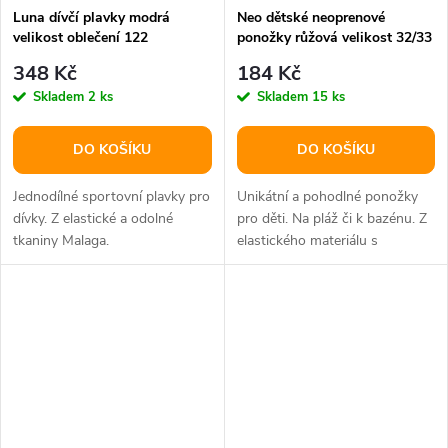
Luna dívčí plavky modrá
Neo dětské neoprenové
velikost oblečení 122
ponožky růžová velikost 32/33
348 Kč
184 Kč
Skladem
2 ks
Skladem
15 ks
DO KOŠÍKU
DO KOŠÍKU
Jednodílné sportovní plavky pro
Unikátní a pohodlné ponožky
dívky. Z elastické a odolné
pro děti. Na pláž či k bazénu. Z
tkaniny Malaga.
elastického materiálu s
protiskluzovou podrážkou.