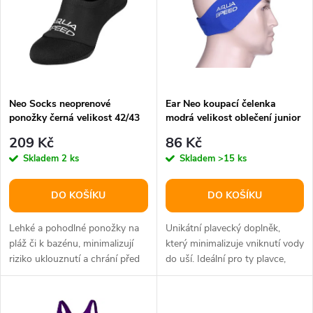
e
p
n
i
í
s
p
Neo Socks neoprenové
Ear Neo koupací čelenka
ponožky černá velikost 42/43
modrá velikost oblečení junior
p
r
209 Kč
86 Kč
r
Skladem
2 ks
Skladem
>15 ks
o
o
DO KOŠÍKU
DO KOŠÍKU
d
d
Lehké a pohodlné ponožky na
Unikátní plavecký doplněk,
u
pláž či k bazénu, minimalizují
který minimalizuje vniknutí vody
riziko uklouznutí a chrání před
do uší. Ideální pro ty plavce,
u
horkým pískem a ostrými...
kterým nevyhovuje plavecká...
k
k