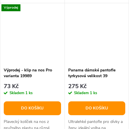
světa.
horkým pískem a ostrými...
Výprodej
Výprodej - klip na nos Pro
Panama dámské pantofle
varianta 19989
tyrkysová velikost 39
73 Kč
275 Kč
Skladem
1 ks
Skladem
1 ks
DO KOŠÍKU
DO KOŠÍKU
Plavecký kolíček na nos z
Ultralehké pantofle pro dívky a
pružného plastu na různé
ženy, ideální volba na