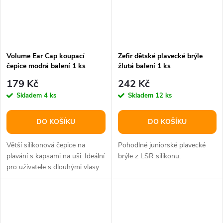
Volume Ear Cap koupací
Zefir dětské plavecké brýle
čepice modrá balení 1 ks
žlutá balení 1 ks
179 Kč
242 Kč
Skladem
4 ks
Skladem
12 ks
DO KOŠÍKU
DO KOŠÍKU
Větší silikonová čepice na
Pohodlné juniorské plavecké
plavání s kapsami na uši. Ideální
brýle z LSR silikonu.
pro uživatele s dlouhými vlasy.