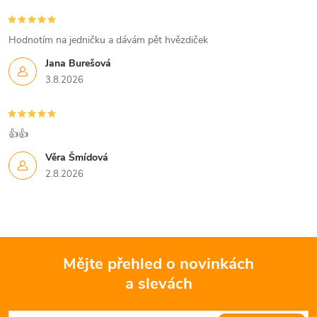
r
í
v
Hodnotím na jedničku a dávám pět hvězdiček
k
Jana Burešová
3.8.2026
y
v
👍👍
ý
Věra Šmídová
p
2.8.2026
i
s
u
Mějte přehled o novinkách
a slevách
Z