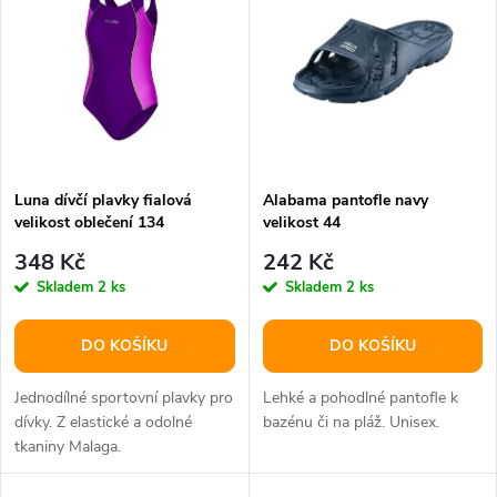
t
t
ů
ů
Luna dívčí plavky fialová
Alabama pantofle navy
velikost oblečení 134
velikost 44
348 Kč
242 Kč
Skladem
2 ks
Skladem
2 ks
DO KOŠÍKU
DO KOŠÍKU
Jednodílné sportovní plavky pro
Lehké a pohodlné pantofle k
dívky. Z elastické a odolné
bazénu či na pláž. Unisex.
tkaniny Malaga.