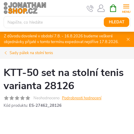
Přejít
NÁKUPNÍ
KOŠÍK
na
obsah
HLEDAT
Z důvodu dovolené v období 7.8. - 16.8.2026 budeme veškeré
objednávky přijaté v tomto termínu expedovat nejdříve 17.8.2026.
Sady pálek na stolní tenis
KTT-50 set na stolní tenis
varianta 28126
Neohodnoceno
Podrobnosti hodnocení
Kód produktu:
ES-27462_28126