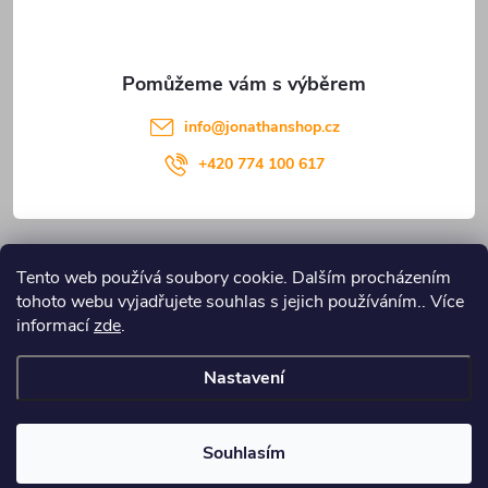
í
info
@
jonathanshop.cz
+420 774 100 617
Informace pro vás
Tento web používá soubory cookie. Dalším procházením
tohoto webu vyjadřujete souhlas s jejich používáním.. Více
Blog JONATHANshop.cz
informací
zde
.
Nastavení
Copyright 2026
JONATHANshop.cz
. Všechna práva vyhrazena.
Upravit
nastavení cookies
Souhlasím
Vytvořil Shoptet