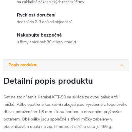
na základně zákaznických recenzí firmy
Rychlost doručení
dodání do 2-3 dnů od objednání
Nakupujte bezpečně
u firmy s více než 30-ti letou tradicí
Popis produktu
Detailní popis produktu
Set na stolní tenis Karakal KTT-50 se skládá ze dvou pálek a tří
míčků. Pálky opatřené konkávní rukojetí jsou vyrobené z topolového
dřeva, potaženého 1,8 mm silnou houbou a obranným pryžovým
potahem. Obě pálky jsou společně s třemi míčky zabaleny v
obdelníkovém obalu na zip. Hmotnost celého setu je 460 g.