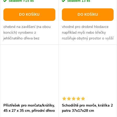
Skladem
>15 ks
Skladem
13 ks
DO KOŠÍKU
DO KOŠÍKU
ohebné na zavěšení (na obou
vhodné pro drobné hlodavce
koncích) vyrobeno z
například myši nebo křečky
jehličnatého dřeva bez
rozšiřuje obytný prostor o vyšší
pryskyřičných kanálků, protože
plochy a vytváří rozmanité...
pryskyřice může...
Přístřešek pro morčata/králíky,
Schodiště pro morče, králíka 2
45 x 27 x 35 cm, přírodní dřevo
patra 37x17x28 cm
s kůrou