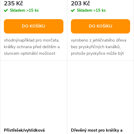
235 Kč
203 Kč
Skladem
>15 ks
Skladem
>15 ks
DO KOŠÍKU
DO KOŠÍKU
vhodnýnapříklad pro morčata,
vyrobeno z jehličnatého dřeva
králíky ochrana před deštěm a
bez pryskyřičných kanálků,
sluncem optimální možnost
protože pryskyřice může být
úkrytu lze kombinovat s
pro některá zvířata jedovatá...
chladicí...
Přístřešek/vyhlídková
Dřevěný most pro králíky a