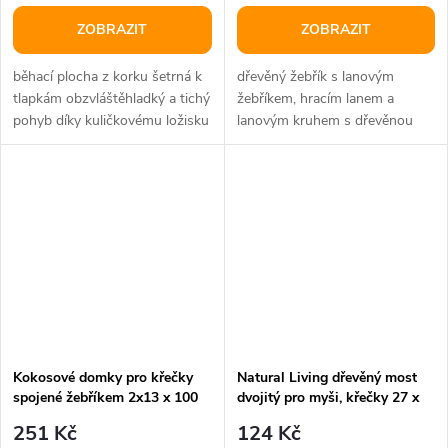
ZOBRAZIT
ZOBRAZIT
běhací plocha z korku šetrná k
dřevěný žebřík s lanovým
tlapkám obzvláštěhladký a tichý
žebříkem, hracím lanem a
pohyb díky kuličkovému ložisku
lanovým kruhem s dřevěnou
pevná běhací plocha...
kostkou materiál: dřevo/ bavlna
Kokosové domky pro křečky
Natural Living dřevěný most
spojené žebříkem 2x13 x 100
dvojitý pro myši, křečky 27 x
cm
17 x 7 cm
251 Kč
124 Kč