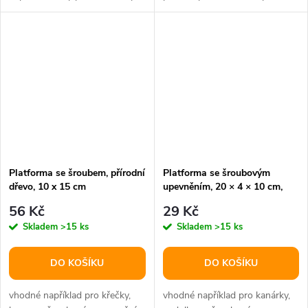
tichý chod díky kuličkovým...
běhací plocha je potažena...
Platforma se šroubem, přírodní
Platforma se šroubovým
dřevo, 10 x 15 cm
upevněním, 20 × 4 × 10 cm,
karton
56 Kč
29 Kč
Skladem
>15 ks
Skladem
>15 ks
DO KOŠÍKU
DO KOŠÍKU
vhodné například pro křečky,
vhodné například pro kanárky,