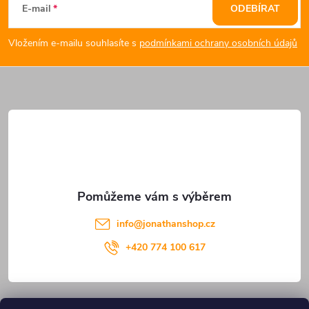
á
E-mail
ODEBÍRAT
p
Vložením e-mailu souhlasíte s
podmínkami ochrany osobních údajů
a
t
í
info
@
jonathanshop.cz
+420 774 100 617
Informace pro vás