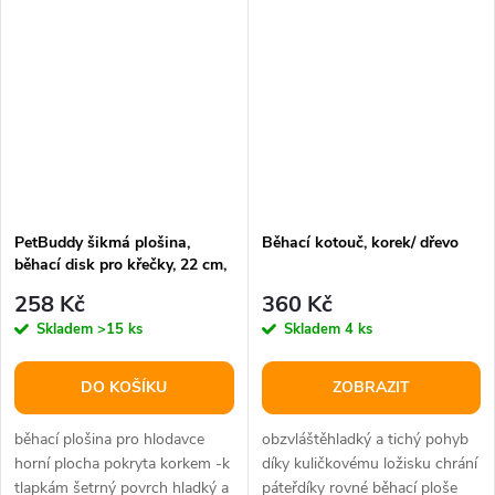
PetBuddy šikmá plošina,
Běhací kotouč, korek/ dřevo
běhací disk pro křečky, 22 cm,
borové dřevo/korek
258 Kč
360 Kč
Skladem
>15 ks
Skladem
4 ks
DO KOŠÍKU
ZOBRAZIT
běhací plošina pro hlodavce
obzvláštěhladký a tichý pohyb
horní plocha pokryta korkem -k
díky kuličkovému ložisku chrání
tlapkám šetrný povrch hladký a
páteřdíky rovné běhací ploše