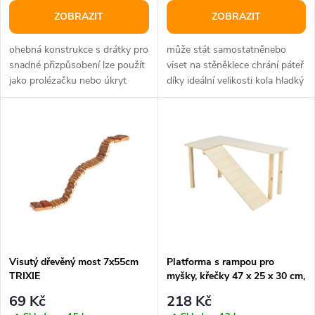
o
o
ZOBRAZIT
ZOBRAZIT
d
d
ohebná konstrukce s drátky pro
může stát samostatněnebo
u
snadné přizpůsobení lze použít
viset na stěněklece chrání páteř
jako prolézačku nebo úkryt
díky ideální velikosti kola hladký
u
materiál: přírodní dřevo
a tichý pohyb pevná...
k
k
t
t
ů
ů
Visutý dřevěný most 7x55cm
Platforma s rampou pro
TRIXIE
myšky, křečky 47 x 25 x 30 cm,
dřevo
69 Kč
218 Kč