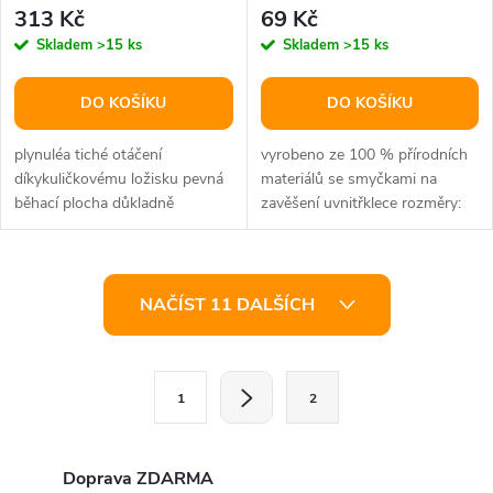
cm
cm
313 Kč
69 Kč
Skladem
>15 ks
Skladem
>15 ks
DO KOŠÍKU
DO KOŠÍKU
plynuléa tiché otáčení
vyrobeno ze 100 % přírodních
díkykuličkovému ložisku pevná
materiálů se smyčkami na
běhací plocha důkladně
zavěšení uvnitřklece rozměry:
vysušené dřevo bez pryskyřice
40 x 28 cm
k lepení...
O
NAČÍST 11 DALŠÍCH
v
l
S
1
2
t
á
r
d
á
Doprava ZDARMA