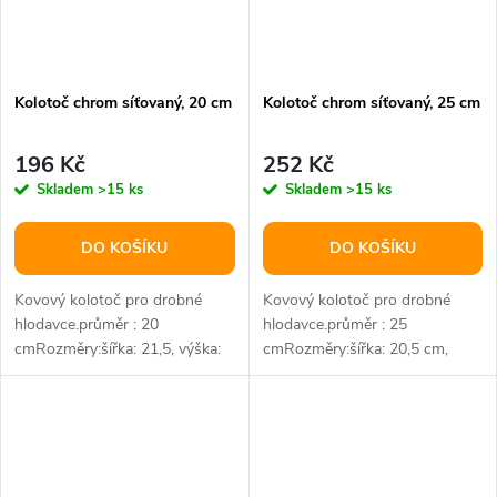
Kolotoč chrom síťovaný, 20 cm
Kolotoč chrom síťovaný, 25 cm
196 Kč
252 Kč
Skladem
>15 ks
Skladem
>15 ks
DO KOŠÍKU
DO KOŠÍKU
Kovový kolotoč pro drobné
Kovový kolotoč pro drobné
hlodavce.průměr : 20
hlodavce.průměr : 25
cmRozměry:šířka: 21,5, výška:
cmRozměry:šířka: 20,5 cm,
24, délka: 15,5 cmB2B : balení
výška: 27,5 cm, délka: 15,5
10 ks
cmB2B : balení...