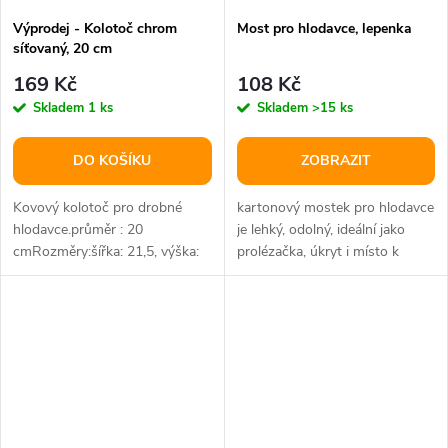
Výprodej - Kolotoč chrom
Most pro hlodavce, lepenka
síťovaný, 20 cm
169 Kč
108 Kč
Skladem
1 ks
Skladem
>15 ks
DO KOŠÍKU
ZOBRAZIT
Kovový kolotoč pro drobné
kartonový mostek pro hlodavce
hlodavce.průměr : 20
je lehký, odolný, ideální jako
cmRozměry:šířka: 21,5, výška:
prolézačka, úkryt i místo k
24, délka: 15,5 cmB2B : balení
odpočinku umožňuje snadné...
10 ks