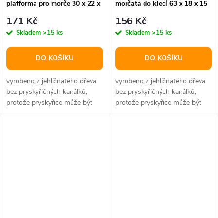
platforma pro morče 30 x 22 x
morčata do klecí 63 x 18 x 15
25 cm
cm
171 Kč
156 Kč
Skladem
>15 ks
Skladem
>15 ks
DO KOŠÍKU
DO KOŠÍKU
vyrobeno z jehličnatého dřeva
vyrobeno z jehličnatého dřeva
bez pryskyřičných kanálků,
bez pryskyřičných kanálků,
protože pryskyřice může být
protože pryskyřice může být
pro některá zvířata jedovatá...
pro některá zvířata jedovatá...