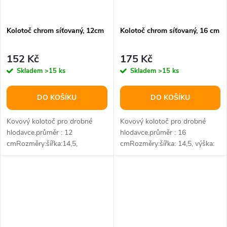
Kolotoč chrom síťovaný, 12cm
Kolotoč chrom síťovaný, 16 cm
152 Kč
175 Kč
Skladem
>15 ks
Skladem
>15 ks
DO KOŠÍKU
DO KOŠÍKU
Kovový kolotoč pro drobné
Kovový kolotoč pro drobné
hlodavce.průměr : 12
hlodavce.průměr : 16
cmRozměry:šířka:14,5,
cmRozměry:šířka: 14,5, výška:
výška:15, délka 13,3 cmB2B :
17, délka: 13,5 cmB2B : balení
balení 10 ks
10 ks