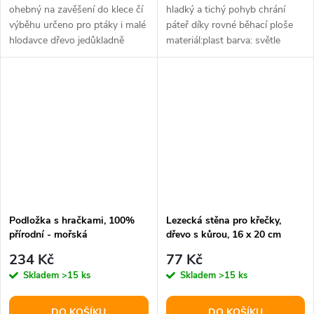
ohebný na zavěšení do klece čí
hladký a tichý pohyb chrání
výběhu určeno pro ptáky i malé
páteř díky rovné běhací ploše
hlodavce dřevo jedůkladně
materiál:plast barva: světle
vysušeno materiál: dřevo s...
šedá/tyrkysová
Podložka s hračkami, 100%
Lezecká stěna pro křečky,
přírodní - mořská
dřevo s kůrou, 16 x 20 cm
tráva/dřevo/ratan
234 Kč
77 Kč
Skladem
>15 ks
Skladem
>15 ks
DO KOŠÍKU
DO KOŠÍKU