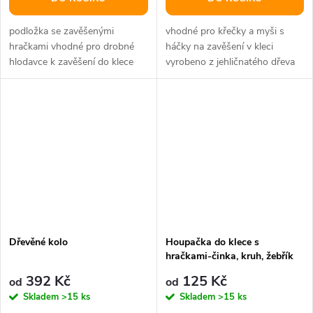
podložka se zavěšenými
vhodné pro křečky a myši s
hračkami vhodné pro drobné
háčky na zavěšení v kleci
hlodavce k zavěšení do klece
vyrobeno z jehličnatého dřeva
materiál:dřevo, mořská tráva,
bez pryskyřičných kanálků,
ratan...
protože...
Dřevěné kolo
Houpačka do klece s
hračkami-činka, kruh, žebřík
pro hlodavce
392 Kč
125 Kč
od
od
Skladem
>15 ks
Skladem
>15 ks