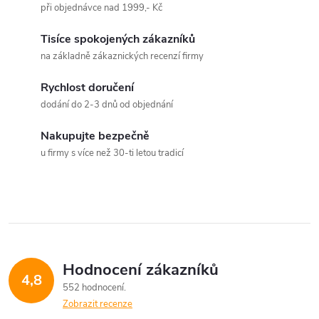
a
n
při objednávce nad 1999,- Kč
k
c
Tisíce spokojených zákazníků
o
na základně zákaznických recenzí firmy
í
v
á
Rychlost doručení
p
dodání do 2-3 dnů od objednání
n
r
í
Nakupujte bezpečně
v
u firmy s více než 30-ti letou tradicí
k
y
v
ý
Hodnocení zákazníků
4,8
552 hodnocení
p
Zobrazit recenze