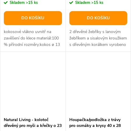
Skladem
>15 ks
Skladem
>15 ks
DO KOŠÍKU
DO KOŠÍKU
kokosové vlákno uvnitř na
2 dřevěné žebříky s lanovým
zavěšení do klece materiál:100
žebříkem a sisalovým kroužkem
% přírodní rozměry:kokos ø 13
s dřevěným korálkem vyrobeno
cm, délka žebříku 100 cm
z jehličnatého dřeva bez...
Natural Living - kolotoč
Houpačka/podložka z trávy
dřevěný pro myši a křečky o 23
pro osmáky a krysy 40 x 28