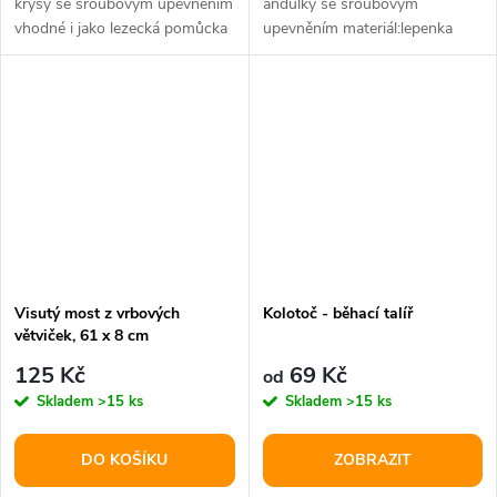
krysy se šroubovým upevněním
andulky se šroubovým
vhodné i jako lezecká pomůcka
upevněním materiál:lepenka
materiál:kůrové dřevo...
rozměry:20 × 4 × 10 cm
doporučuje...
Visutý most z vrbových
Kolotoč - běhací talíř
větviček, 61 x 8 cm
125 Kč
69 Kč
od
Skladem
>15 ks
Skladem
>15 ks
DO KOŠÍKU
ZOBRAZIT