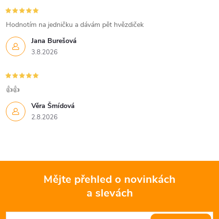
i
s
Hodnotím na jedničku a dávám pět hvězdiček
u
Jana Burešová
3.8.2026
👍👍
Věra Šmídová
2.8.2026
Mějte přehled o novinkách
a slevách
Z