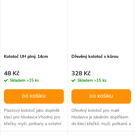
Kolotoč UH plný, 14cm
Dřevěný kolotoč s kůrou
48 Kč
328 Kč
Skladem
>15 ks
Skladem
>15 ks
DO KOŠÍKU
DO KOŠÍKU
Plastový kolotoč jako doplněk
Dřevěný kolotoč pro malé
klecí pro hlodavce.Vhodný pro
hlodavce je ideálním doplňkem
křečky, myši, potkany a ostatní
do klecí křečků, myší, potkanů a
drobné hlodavce, kteří...
dalších malých zvířat. Tento...