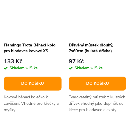
Flamingo Trota Běhací kolo
Dřevěný můstek dlouhý,
pro hlodavce kovové XS
7x60cm (kulatá dřívka)
11,5cm
133 Kč
97 Kč
Skladem
>15 ks
Skladem
>15 ks
DO KOŠÍKU
DO KOŠÍKU
Kovové běhací kolečko k
Tvarovatelný můstek z kulatých
zavěšení. Vhodné pro křečky a
dřívek vhodný jako doplněk do
myšky.
klece pro hlodavce a exoty
(prolézačky a úkryt,...