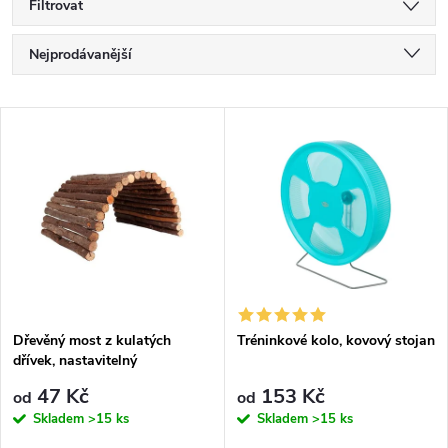
Filtrovat
Ř
Nejprodávanější
a
Nejlevnější
V
Nejdražší
z
ý
Abecedně
e
p
n
i
í
s
p
Dřevěný most z kulatých
Tréninkové kolo, kovový stojan
dřívek, nastavitelný
p
r
47 Kč
153 Kč
od
od
r
Skladem
>15 ks
Skladem
>15 ks