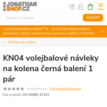
Přejít
NÁKUPNÍ
KOŠÍK
na
obsah
HLEDAT
Z důvodu dovolené v období 7.8. - 16.8.2026 budeme veškeré
objednávky přijaté v tomto termínu expedovat nejdříve 17.8.2026.
Chrániče na volejbal
KN04 volejbalové návleky
na kolena černá balení 1
pár
Neohodnoceno
Podrobnosti hodnocení
Kód produktu:
ES-51689_67321