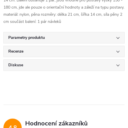
14 cm. Balení obsahuje 1 pár, jsou vhodné pro postavy výšky 150 -
180 cm, jde ale pouze o orientační hodnoty a záleží na typu postavy.
materiál: nylon, pěna rozměry: délka 21 cm, šířka 14 cm, síla pěny 2
cm součást balení: 1 pár návleků
Parametry produktu
Recenze
Diskuse
Hodnocení zákazníků
4,8