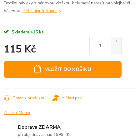
Textilní návleky s pěnovou vložkou k tlumení nárazů na volejbal či
házenou.
Detailní informace
Skladem
>15 ks
115 Kč
Měrná
cena:
VLOŽIT DO KOŠÍKU
Dotaz k produktu
Hlídací pes
Značka:
Merco
Doprava ZDARMA
při objednávce nad 1999,- Kč