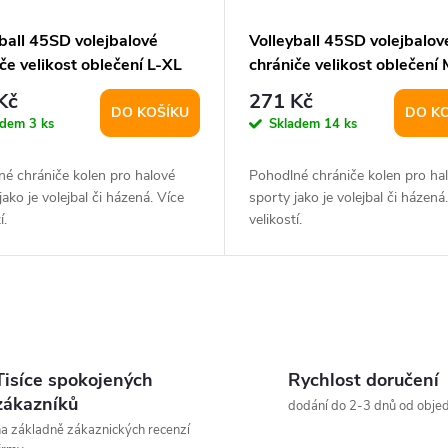
ball 45SD volejbalové
Volleyball 45SD volejbalov
če velikost oblečení L-XL
chrániče velikost oblečení
Kč
271 Kč
DO KOŠÍKU
DO K
adem
3 ks
Skladem
14 ks
é chrániče kolen pro halové
Pohodlné chrániče kolen pro ha
jako je volejbal či házená. Více
sporty jako je volejbal či házená
í.
velikostí.
Tisíce spokojených
Rychlost doručení
zákazníků
dodání do 2-3 dnů od obje
a základně zákaznických recenzí