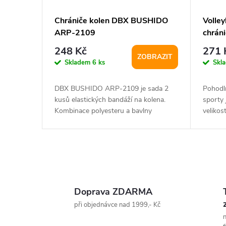
Chrániče kolen DBX BUSHIDO
Volley
ARP-2109
chráni
248 Kč
271 
ZOBRAZIT
Skladem
6 ks
Skl
DBX BUSHIDO ARP-2109 je sada 2
Pohodln
kusů elastických bandáží na kolena.
sporty 
Kombinace polyesteru a bavlny
velikost
zajišťuje ideální...
O
v
Doprava ZDARMA
l
při objednávce nad 1999,- Kč
n