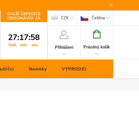
DALŠÍ EXPEDICE
Kontakty
CZK
Čeština
OBJEDNÁVEK ZA
NÁKUPNÍ
27
:
17
:
58
KOŠÍK
hod.
min.
sec.
Prázdný košík
Přihlášení
zlíčci
Novinky
VÝPRODEJ