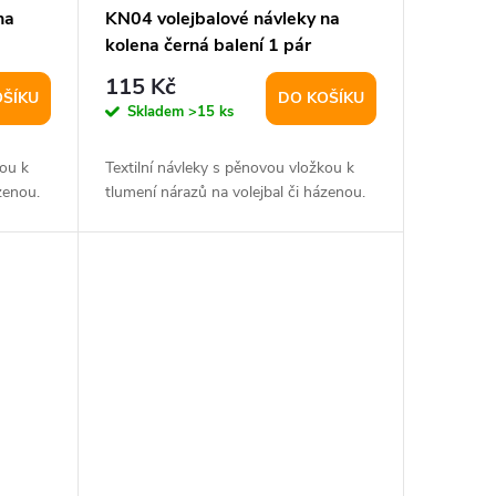
na
KN04 volejbalové návleky na
kolena černá balení 1 pár
115 Kč
OŠÍKU
DO KOŠÍKU
Skladem
>15 ks
kou k
Textilní návleky s pěnovou vložkou k
zenou.
tlumení nárazů na volejbal či házenou.