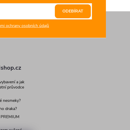
ODEBÍRAT
mi ochrany osobních údajů
shop.cz
 vybavení a jak
letní průvodce
né nesmeky?
ího draka?
 PREMIUM