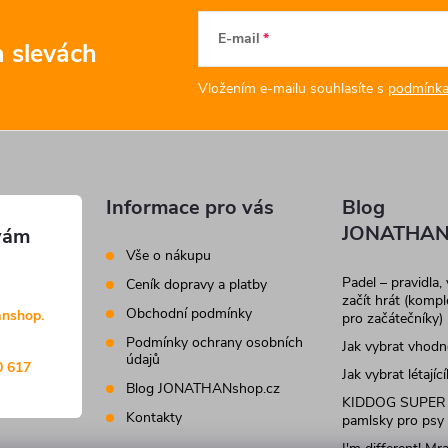
E-mail
a slevách
Vložením e-mailu souhlasíte s
podmínka
Informace pro vás
Blog
JONATHAN
Vše o nákupu
Padel – pravidla,
Ceník dopravy a platby
začít hrát (komp
Obchodní podmínky
anshop.
pro začátečníky)
Podmínky ochrany osobních
Jak vybrat vhod
údajů
0 617
Jak vybrat létajíc
Blog JONATHANshop.cz
KIDDOG SUPER
Kontakty
pamlsky pro psy