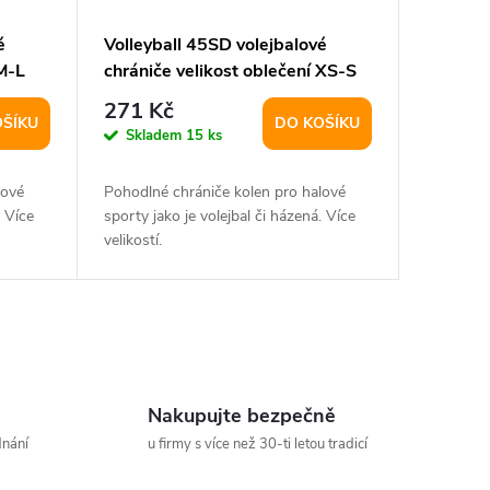
é
Volleyball 45SD volejbalové
 M-L
chrániče velikost oblečení XS-S
271 Kč
OŠÍKU
DO KOŠÍKU
Skladem
15 ks
lové
Pohodlné chrániče kolen pro halové
. Více
sporty jako je volejbal či házená. Více
velikostí.
Nakupujte bezpečně
dnání
u firmy s více než 30-ti letou tradicí