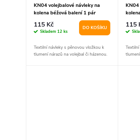
p
d
KN04 volejbalové návleky na
KN04 
kolena béžová balení 1 pár
kolena
r
u
115 Kč
115 
DO KOŠÍKU
o
k
Skladem
12 ks
Skl
d
t
Textilní návleky s pěnovou vložkou k
Textiln
tlumení nárazů na volejbal či házenou.
tlumení
u
ů
k
t
ů