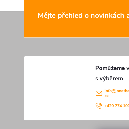
p
Z
Mějte přehled o novinkách
i
á
s
u
p
a
t
í
info
@
jonath
cz
+420 774 10