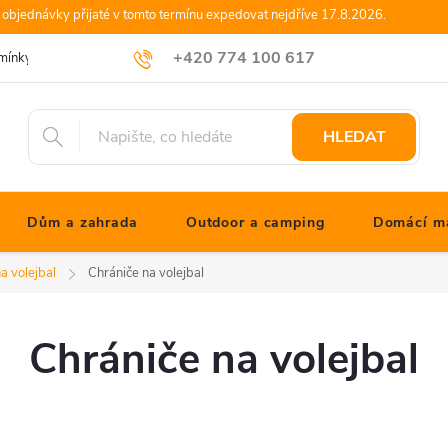
objednávky přijaté v tomto termínu expedovat nejdříve 17.8.2026.
+420 774 100 617
mínky
Podmínky ochrany osobních údajů
Blog JONATHANshop.cz
info@jonathanshop.cz
HLEDAT
Dům a zahrada
Outdoor a camping
Domácí ma
a volejbal
Chrániče na volejbal
Chrániče na volejbal