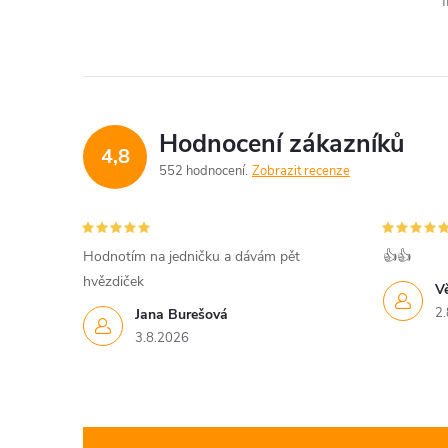
á
f
d
a
c
Hodnocení zákazníků
í
4,8
552 hodnocení
Zobrazit recenze
p
r
Hodnotím na jedničku a dávám pět
👍👍
v
hvězdiček
V
k
2.
Jana Burešová
3.8.2026
y
v
ý