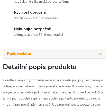
na základně zákaznických recenzí firmy
Rychlost doručení
dodání do 2-3 dnů od objednání
Nakupujte bezpečně
u firmy s více než 30-ti letou tradicí
Popis produktu
Detailní popis produktu
Pořiďte svému čtyřnohému miláčkovi kravatu pro psy Gentledog a
udělejte z něj během chvilky pravého elegána. Kravata je vyrobená z
polyesteru, její délka je 13 cm a nabízíme ji ve dvou velikostech S a
L. Má jednoduché zapínání na suchý zip. Tento módní doplněk je
vhodný pro menší plemena psů. Upozornění: perte pouze v ruce,