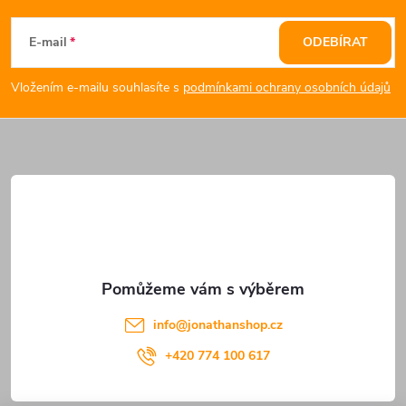
á
E-mail
ODEBÍRAT
p
Vložením e-mailu souhlasíte s
podmínkami ochrany osobních údajů
a
t
í
info
@
jonathanshop.cz
+420 774 100 617