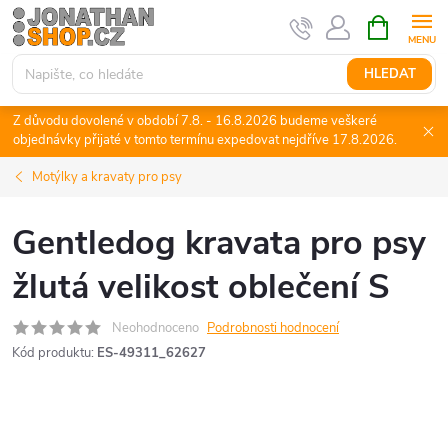
Přejít
NÁKUPNÍ
KOŠÍK
na
obsah
HLEDAT
Z důvodu dovolené v období 7.8. - 16.8.2026 budeme veškeré
objednávky přijaté v tomto termínu expedovat nejdříve 17.8.2026.
Motýlky a kravaty pro psy
Gentledog kravata pro psy
žlutá velikost oblečení S
Neohodnoceno
Podrobnosti hodnocení
Kód produktu:
ES-49311_62627