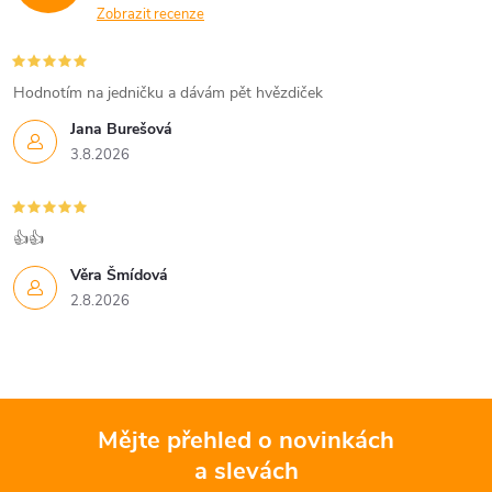
Zobrazit recenze
Hodnotím na jedničku a dávám pět hvězdiček
Jana Burešová
3.8.2026
👍👍
Věra Šmídová
2.8.2026
Mějte přehled o novinkách
a slevách
Z