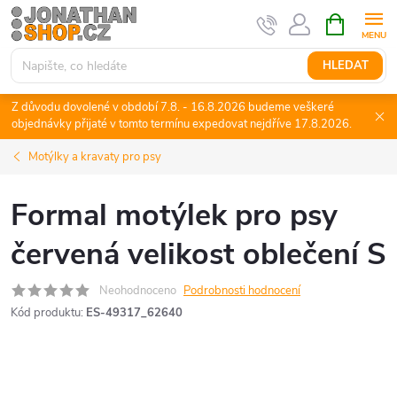
Přejít
NÁKUPNÍ
KOŠÍK
na
obsah
HLEDAT
Z důvodu dovolené v období 7.8. - 16.8.2026 budeme veškeré
objednávky přijaté v tomto termínu expedovat nejdříve 17.8.2026.
Motýlky a kravaty pro psy
Formal motýlek pro psy
červená velikost oblečení S
Neohodnoceno
Podrobnosti hodnocení
Kód produktu:
ES-49317_62640