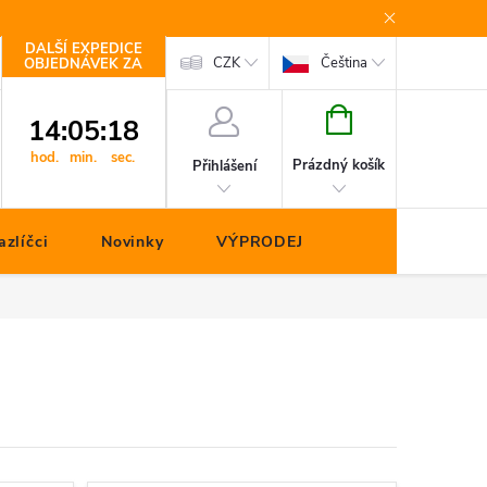
DALŠÍ EXPEDICE
Kontakty
CZK
Čeština
OBJEDNÁVEK ZA
NÁKUPNÍ
14
:
05
:
17
KOŠÍK
hod.
min.
sec.
Prázdný košík
Přihlášení
zlíčci
Novinky
VÝPRODEJ