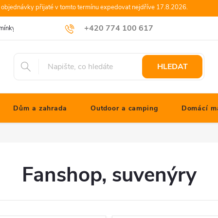
objednávky přijaté v tomto termínu expedovat nejdříve 17.8.2026.
+420 774 100 617
mínky
Podmínky ochrany osobních údajů
Blog JONATHANshop.cz
info@jonathanshop.cz
HLEDAT
Dům a zahrada
Outdoor a camping
Domácí ma
Fanshop, suvenýry