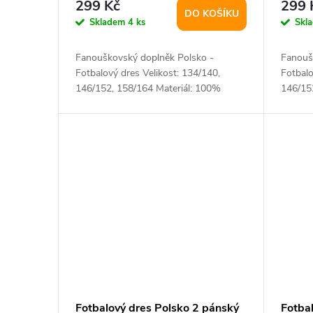
299 Kč
299 
DO KOŠÍKU
Skladem
4 ks
Skl
Fanouškovský doplněk Polsko -
Fanouš
Fotbalový dres Velikost: 134/140,
Fotbalo
146/152, 158/164 Materiál: 100%
146/15
polyester
polyest
Fotbalový dres Polsko 2 pánský
Fotba