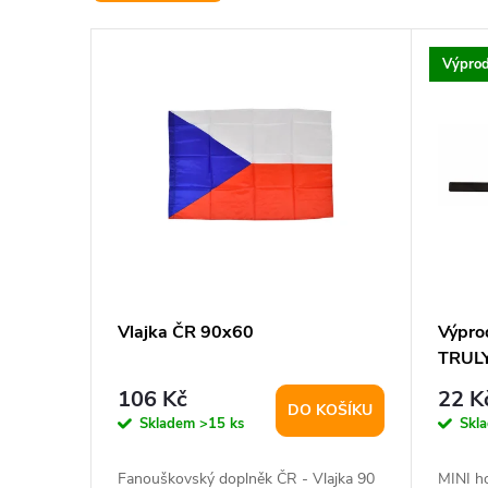
e
V
n
Výprod
ý
í
p
p
i
r
s
o
p
d
Vlajka ČR 90x60
Výpro
TRULY
r
u
106 Kč
22 K
DO KOŠÍKU
o
k
Skladem
>15 ks
Skl
Fanouškovský doplněk ČR - Vlajka 90
MINI ho