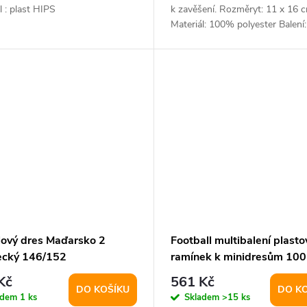
l : plast HIPS
k zavěšení. Rozměryt: 11 x 16 
Materiál: 100% polyester Balení:
lový dres Maďarsko 2
Football multibalení plasto
ecký 146/152
ramínek k minidresům 100
balení 1 sada
Kč
561 Kč
DO KOŠÍKU
DO K
adem
1 ks
Skladem
>15 ks