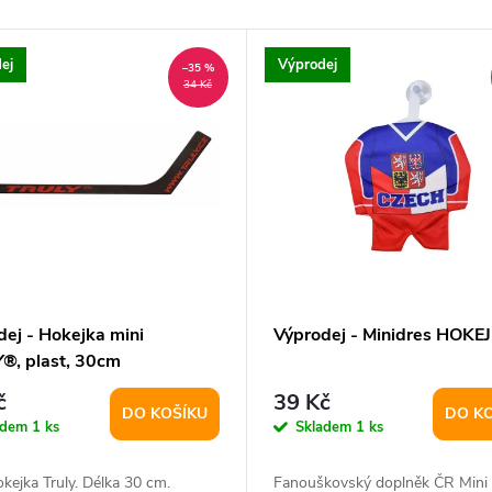
ej
Výprodej
–35 %
34 Kč
dej - Hokejka mini
Výprodej - Minidres HOKEJ
®, plast, 30cm
č
39 Kč
DO KOŠÍKU
DO K
adem
1 ks
Skladem
1 ks
kejka Truly. Délka 30 cm.
Fanouškovský doplněk ČR Mini 