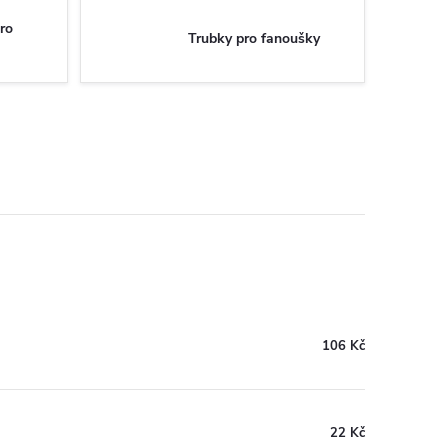
ro
Trubky pro fanoušky
106 Kč
22 Kč