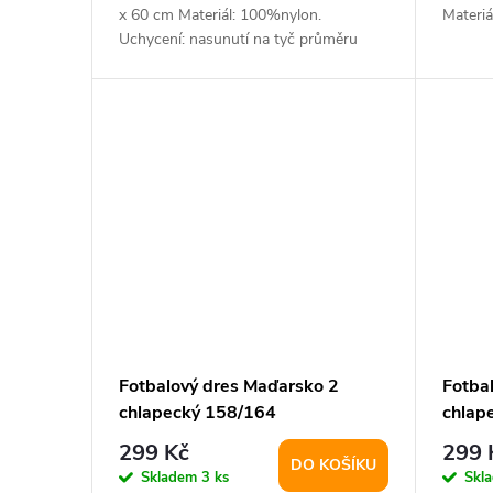
d
t
x 60 cm Materiál: 100%nylon.
Materiá
u
Uchycení: nasunutí na tyč průměru
ů
1,6cm. Nahoře...
k
t
ů
Fotbalový dres Maďarsko 2
Fotba
chlapecký 158/164
chlap
299 Kč
299 
DO KOŠÍKU
Skladem
3 ks
Skl