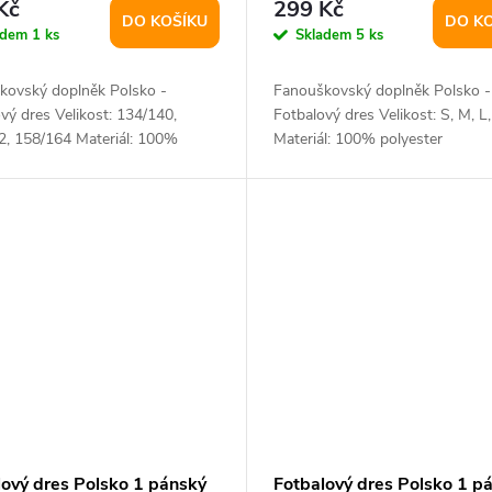
Kč
299 Kč
DO KOŠÍKU
DO K
adem
1 ks
Skladem
5 ks
kovský doplněk Polsko -
Fanouškovský doplněk Polsko -
vý dres Velikost: 134/140,
Fotbalový dres Velikost: S, M, L
2, 158/164 Materiál: 100%
Materiál: 100% polyester
er
lový dres Polsko 1 pánský
Fotbalový dres Polsko 1 p