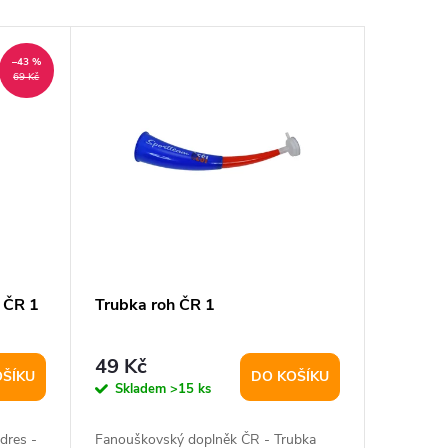
–43 %
69 Kč
 ČR 1
Trubka roh ČR 1
49 Kč
OŠÍKU
DO KOŠÍKU
Skladem
>15 ks
dres -
Fanouškovský doplněk ČR - Trubka