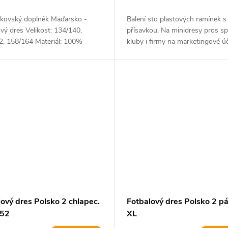
kovský doplněk Maďarsko -
Balení sto plastových ramínek s
vý dres Velikost: 134/140,
přísavkou. Na minidresy pros sp
2, 158/164 Materiál: 100%
kluby i firmy na marketingové úč
er
ový dres Polsko 2 chlapec.
Fotbalový dres Polsko 2 p
152
XL