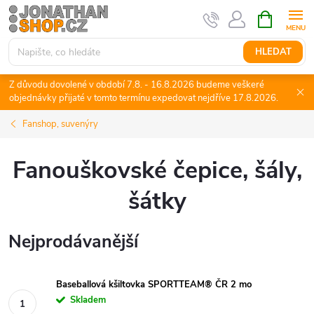
Přejít
NÁKUPNÍ
KOŠÍK
na
obsah
HLEDAT
Z důvodu dovolené v období 7.8. - 16.8.2026 budeme veškeré
objednávky přijaté v tomto termínu expedovat nejdříve 17.8.2026.
Fanshop, suvenýry
Fanouškovské čepice, šály,
šátky
Nejprodávanější
Baseballová kšiltovka SPORTTEAM® ČR 2 mo
Skladem