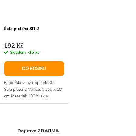
Šála pletená SR 2
192 Kč
Skladem
>15 ks
DO KOŠÍKU
Fanouškovský doplněk SR-
Šála pletená Velikost: 130 x 18
cm Materiál: 100% akryl
O
v
Doprava ZDARMA