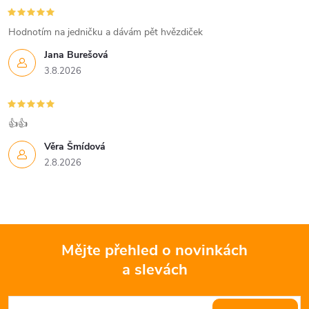
v
Hodnotím na jedničku a dávám pět hvězdiček
ý
Jana Burešová
p
3.8.2026
i
s
👍👍
u
Věra Šmídová
2.8.2026
Mějte přehled o novinkách
a slevách
Z