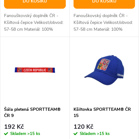
o
DO KOŠÍKU
DO KOŠÍKU
d
d
Fanouškovský doplněk ČR -
Fanouškovský doplněk ČR -
u
Kšiltová čepice Velikost/obvod:
Kšiltová čepice Velikost/obvod:
57-58 cm Materiál: 100%
57-58 cm Materiál: 100%
u
bavlna
bavlna
k
k
t
t
ů
ů
Šála pletená SPORTTEAM®
Kšiltovka SPORTTEAM® ČR
ČR 9
15
192 Kč
120 Kč
Skladem
>15 ks
Skladem
>15 ks