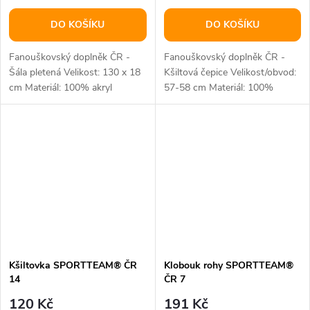
DO KOŠÍKU
DO KOŠÍKU
Fanouškovský doplněk ČR -
Fanouškovský doplněk ČR -
Šála pletená Velikost: 130 x 18
Kšiltová čepice Velikost/obvod:
cm Materiál: 100% akryl
57-58 cm Materiál: 100%
bavlna
Kšiltovka SPORTTEAM® ČR
Klobouk rohy SPORTTEAM®
14
ČR 7
120 Kč
191 Kč