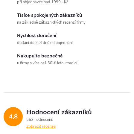
při objednávce nad 1999,- Kč
l
Tisíce spokojených zákazníků
á
na základně zákaznických recenzí firmy
d
Rychlost doručení
a
dodání do 2-3 dnů od objednání
c
Nakupujte bezpečně
u firmy s více než 30-ti letou tradicí
í
p
r
v
Hodnocení zákazníků
k
4,8
552 hodnocení
y
Zobrazit recenze