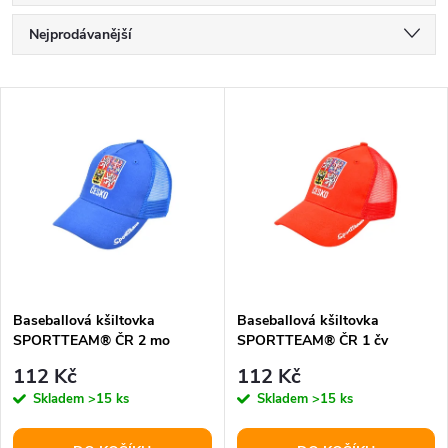
Ř
Nejprodávanější
a
Nejlevnější
V
Nejdražší
z
ý
Abecedně
e
p
n
i
í
s
p
Baseballová kšiltovka
Baseballová kšiltovka
SPORTTEAM® ČR 2 mo
SPORTTEAM® ČR 1 čv
p
r
112 Kč
112 Kč
r
Skladem
>15 ks
Skladem
>15 ks
o