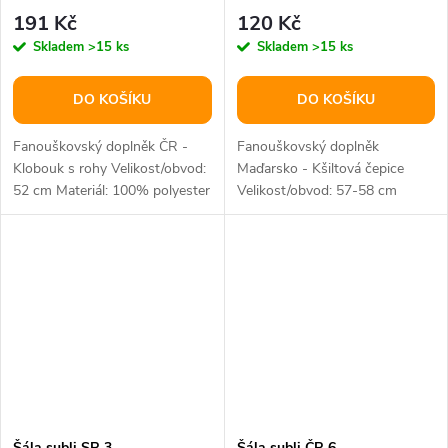
191 Kč
120 Kč
Skladem
>15 ks
Skladem
>15 ks
DO KOŠÍKU
DO KOŠÍKU
Fanouškovský doplněk ČR -
Fanouškovský doplněk
Klobouk s rohy Velikost/obvod:
Maďarsko - Kšiltová čepice
52 cm Materiál: 100% polyester
Velikost/obvod: 57-58 cm
Materiál: 100% bavlna
Šála subli SR 3
Šála subli ČR 6