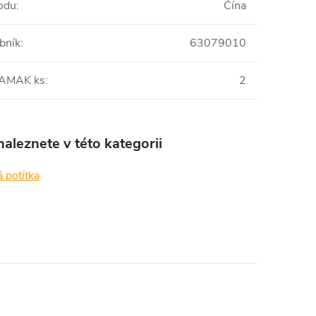
odu
:
Čína
bník
:
63079010
 AMAK ks
:
2
aleznete v této kategorii
 potítka