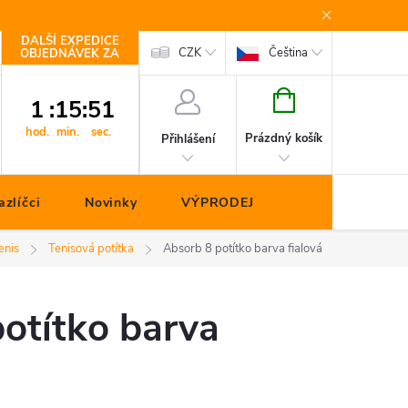
DALŠÍ EXPEDICE
Kontakty
CZK
Čeština
OBJEDNÁVEK ZA
NÁKUPNÍ
1
:
15
:
50
KOŠÍK
hod.
min.
sec.
Prázdný košík
Přihlášení
zlíčci
Novinky
VÝPRODEJ
enis
Tenisová potítka
Absorb 8 potítko barva fialová
otítko barva