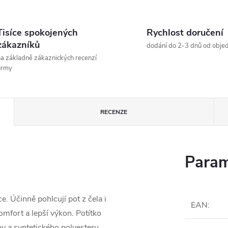
Tisíce spokojených
Rychlost doručení
zákazníků
dodání do 2-3 dnů od obje
a základně zákaznických recenzí
irmy
RECENZE
Param
. Účinně pohlcují pot z čela i
EAN
:
mfort a lepší výkon. Potítko
y a syntetického polyesteru.