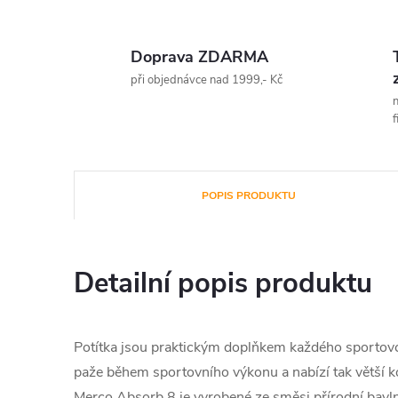
Doprava ZDARMA
při objednávce nad 1999,- Kč
n
f
POPIS PRODUKTU
Detailní popis produktu
Potítka jsou praktickým doplňkem každého sportovce
paže během sportovního výkonu a nabízí tak větší ko
Merco Absorb 8 je vyrobené ze směsi přírodní bavln