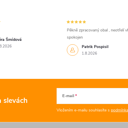
Pěkně zpracovaný obal , neotřelí vh
spokojen
ěra Šmídová
8.2026
Patrik Pospisil
1.8.2026
E-mail
a slevách
Vložením e-mailu souhlasíte s
podmínka