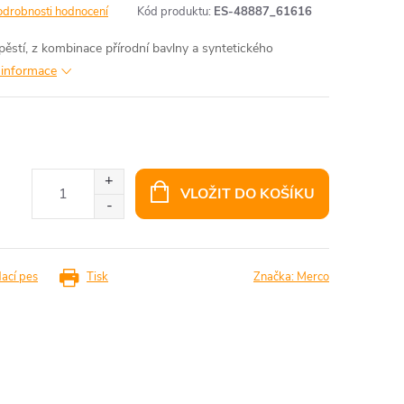
odrobnosti hodnocení
Kód produktu:
ES-48887_61616
pěstí, z kombinace přírodní bavlny a syntetického
í informace
VLOŽIT DO KOŠÍKU
dací pes
Tisk
Značka:
Merco