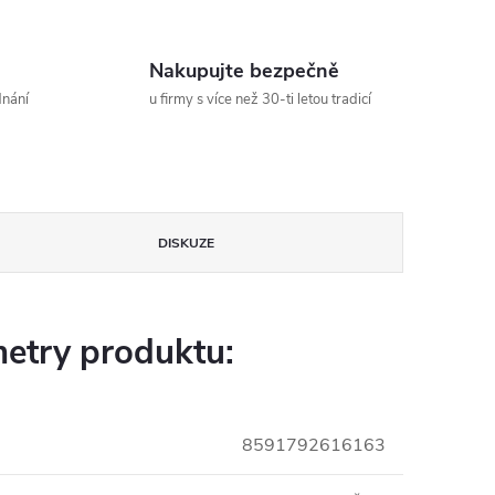
Nakupujte bezpečně
dnání
u firmy s více než 30-ti letou tradicí
DISKUZE
etry produktu:
8591792616163