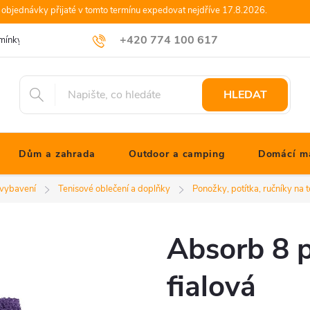
objednávky přijaté v tomto termínu expedovat nejdříve 17.8.2026.
+420 774 100 617
mínky
Podmínky ochrany osobních údajů
Blog JONATHANshop.cz
info@jonathanshop.cz
HLEDAT
Dům a zahrada
Outdoor a camping
Domácí ma
 vybavení
Tenisové oblečení a doplňky
Ponožky, potítka, ručníky na t
Absorb 8 p
fialová