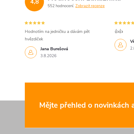
4,8
552 hodnocení
Zobrazit recenze
Hodnotím na jedničku a dávám pět
👍👍
hvězdiček
V
2.
Jana Burešová
3.8.2026
Z
Mějte přehled o novinkách
á