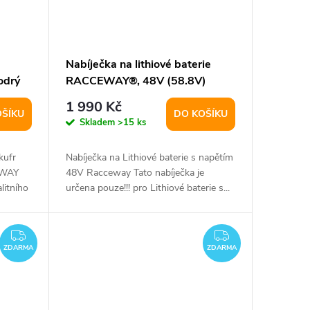
Nabíječka na lithiové baterie
drý
RACCEWAY®, 48V (58.8V)
3.5A-14S
1 990 Kč
OŠÍKU
DO KOŠÍKU
Skladem
>15 ks
kufr
Nabíječka na Lithiové baterie s napětím
EWAY
48V Racceway Tato nabíječka je
litního
určena pouze!!! pro Lithiové baterie s...
ZDARMA
ZDARMA
ZDARMA
ZDARMA