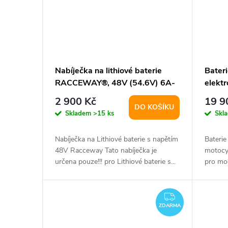
Nabíječka na lithiové baterie
Bater
RACCEWAY®, 48V (54.6V) 6A-
elekt
13S
12P
2 900 Kč
19 9
DO KOŠÍKU
Skladem
>15 ks
Skl
Nabíječka na Lithiové baterie s napětím
Baterie
48V Racceway Tato nabíječka je
motocy
určena pouze!!! pro Lithiové baterie s...
pro mod
II.,E-Ko
ZDARMA
ZDARMA