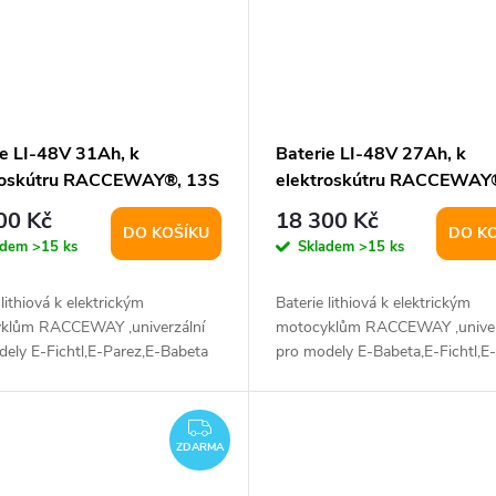
ie LI-48V 31Ah, k
Baterie LI-48V 27Ah, k
roskútru RACCEWAY®, 13S
elektroskútru RACCEWAY
6P
00 Kč
18 300 Kč
DO KOŠÍKU
DO K
adem
>15 ks
Skladem
>15 ks
 lithiová k elektrickým
Baterie lithiová k elektrickým
klům RACCEWAY ,univerzální
motocyklům RACCEWAY ,univer
ely E-Fichtl,E-Parez,E-Babeta
pro modely E-Babeta,E-Fichtl,E-
bra...
Parez,E-Babeta...
ZDARMA
ZDARMA