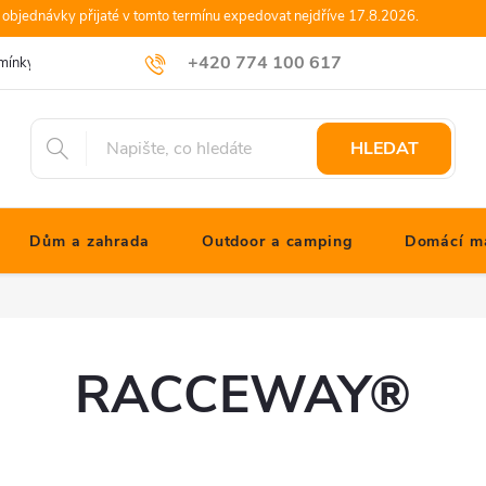
objednávky přijaté v tomto termínu expedovat nejdříve 17.8.2026.
+420 774 100 617
mínky
Podmínky ochrany osobních údajů
Blog JONATHANshop.cz
info@jonathanshop.cz
HLEDAT
Dům a zahrada
Outdoor a camping
Domácí ma
RACCEWAY®