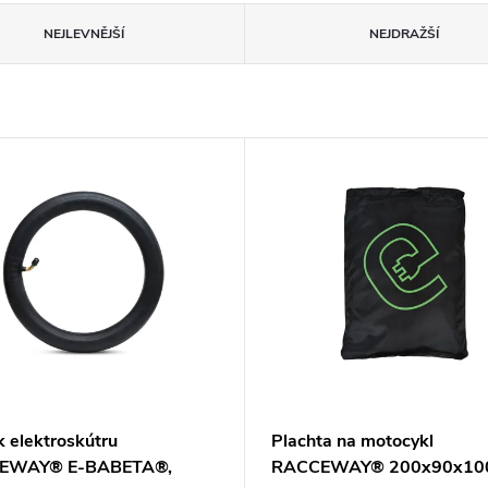
NEJLEVNĚJŠÍ
NEJDRAŽŠÍ
k elektroskútru
Plachta na motocykl
EWAY® E-BABETA®,
RACCEWAY® 200x90x10