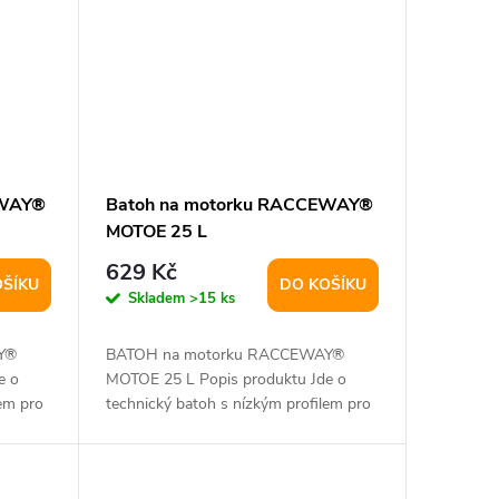
EWAY®
Batoh na motorku RACCEWAY®
MOTOE 25 L
629 Kč
OŠÍKU
DO KOŠÍKU
Skladem
>15 ks
Y®
BATOH na motorku RACCEWAY®
e o
MOTOE 25 L Popis produktu Jde o
em pro
technický batoh s nízkým profilem pro
snížení...