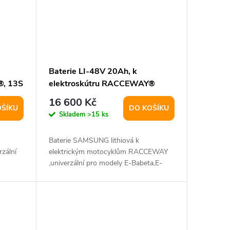
Baterie LI-48V 20Ah, k
®, 13S
elektroskútru RACCEWAY®
Samsung, 14S 4P
16 600 Kč
OŠÍKU
DO KOŠÍKU
Skladem
>15 ks
Baterie SAMSUNG lithiová k
zální
elektrickým motocyklům RACCEWAY
,univerzální pro modely E-Babeta,E-
Fichtl,E-Parez,E-Babeta...