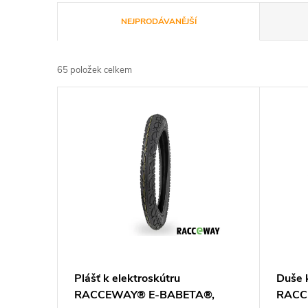
Ř
NEJPRODÁVANĚJŠÍ
a
65
položek celkem
z
V
e
ý
n
p
í
i
p
s
r
p
Plášť k elektroskútru
Duše 
o
RACCEWAY® E-BABETA®,
RACC