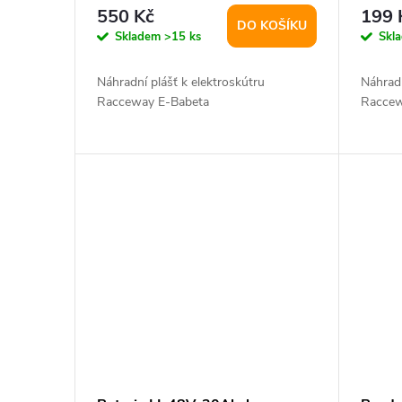
r
rozměr 18x2,5"
rozmě
d
550 Kč
199 
DO KOŠÍKU
o
Skladem
>15 ks
Skl
u
d
Náhradní plášť k elektroskútru
Náhradn
k
Racceway E-Babeta
Raccew
u
t
k
ů
t
ů