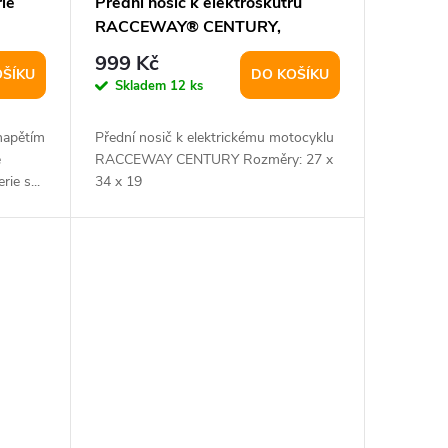
ie
Přední nosič k elektroskútru
RACCEWAY® CENTURY,
chromový
999 Kč
OŠÍKU
DO KOŠÍKU
Skladem
12 ks
napětím
Přední nosič k elektrickému motocyklu
e
RACCEWAY CENTURY Rozměry: 27 x
ie s...
34 x 19