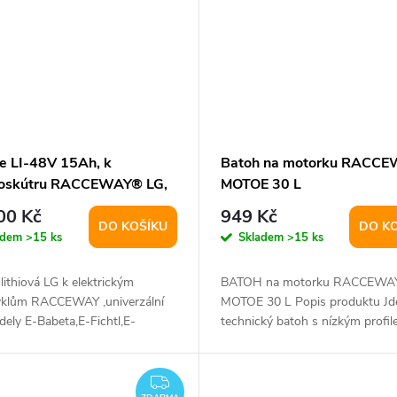
ie LI-48V 15Ah, k
Batoh na motorku RACC
roskútru RACCEWAY® LG,
MOTOE 30 L
3P
00 Kč
949 Kč
DO KOŠÍKU
DO K
adem
>15 ks
Skladem
>15 ks
 lithiová LG k elektrickým
BATOH na motorku RACCEWA
klům RACCEWAY ,univerzální
MOTOE 30 L Popis produktu Jd
ely E-Babeta,E-Fichtl,E-
technický batoh s nízkým profil
-Babeta...
snížení...
ZDARMA