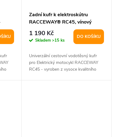
Zadní kufr k elektroskútru
-
RACCEWAY® RC45, vínový
1 190 Kč
OŠÍKU
DO KOŠÍKU
Skladem
>15 ks
kufr
Univerzální cestovní vodotěsný kufr
EWAY
pro Elektrický motocykl RACCEWAY
ního
RC45 - vyroben z vysoce kvalitního
materiálu...