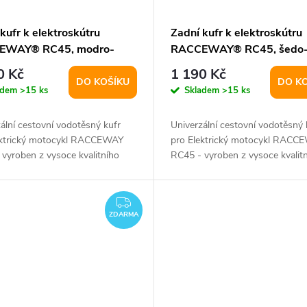
kufr k elektroskútru
Zadní kufr k elektroskútru
EWAY® RC45, modro-
RACCEWAY® RC45, šedo
ý
oranžový
0 Kč
1 190 Kč
DO KOŠÍKU
DO K
adem
>15 ks
Skladem
>15 ks
ální cestovní vodotěsný kufr
Univerzální cestovní vodotěsný 
ektrický motocykl RACCEWAY
pro Elektrický motocykl RACC
vyroben z vysoce kvalitního
RC45 - vyroben z vysoce kvalit
u...
materiálu...
ZDARMA
ZDARMA