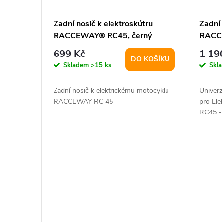
Zadní nosič k elektroskútru
Zadní 
RACCEWAY® RC45, černý
RACC
zelen
699 Kč
1 19
DO KOŠÍKU
Skladem
>15 ks
Skl
Zadní nosič k elektrickému motocyklu
Univerz
RACCEWAY RC 45
pro El
RC45 - 
materiál