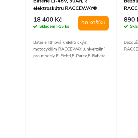
Baterie LI-48V, 30Ah, k
Bezdu
elektroskútru RACCEWAY®
RACC
18 400 Kč
890 
DO KOŠÍKU
Skladem
>15 ks
Skl
Baterie lithiová k elektrickým
Bezduš
motocyklům RACCEWAY ,univerzální
RACCE
pro modely E-Fichtl,E-Parez,E-Babeta
II. Baterie...