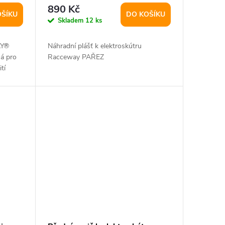
rozměr 16x3"
890 Kč
OŠÍKU
DO KOŠÍKU
Skladem
12 ks
AY®
Náhradní plášť k elektroskútru
á pro
Racceway PAŘEZ
tí