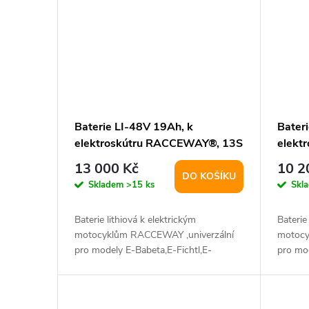
Baterie LI-48V 19Ah, k
Bater
elektroskútru RACCEWAY®, 13S
elekt
4P
13S 
13 000 Kč
10 2
DO KOŠÍKU
Skladem
>15 ks
Skl
Baterie lithiová k elektrickým
Baterie
motocyklům RACCEWAY ,univerzální
motocy
pro modely E-Babeta,E-Fichtl,E-
pro mod
Parez,E-Babeta...
Parez,E