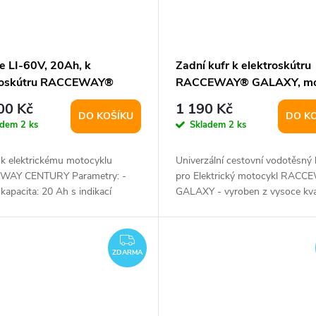
e LI-60V, 20Ah, k
Zadní kufr k elektroskútru
roskútru RACCEWAY®
RACCEWAY® GALAXY, mo
URY
00 Kč
1 190 Kč
DO KOŠÍKU
DO K
adem
2 ks
Skladem
2 ks
 k elektrickému motocyklu
Univerzální cestovní vodotěsný 
WAY CENTURY Parametry: -
pro Elektrický motocykl RACC
 kapacita: 20 Ah s indikací
GALAXY - vyroben z vysoce kva
 a stavu...
materiálu...
ZDARMA
ZDARMA