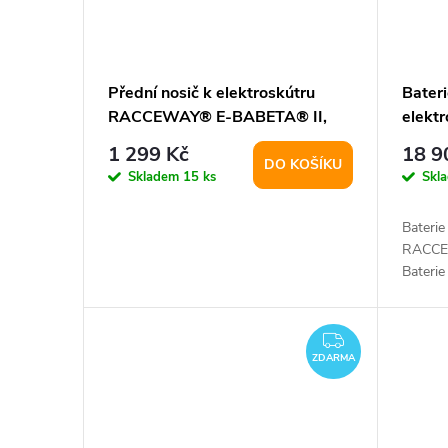
Přední nosič k elektroskútru
Bateri
RACCEWAY® E-BABETA® II,
elekt
černý
CENT
1 299 Kč
18 9
DO KOŠÍKU
Skladem
15 ks
Skl
Baterie
RACCE
Baterie
nabíjení
ZDARMA
ZDARMA