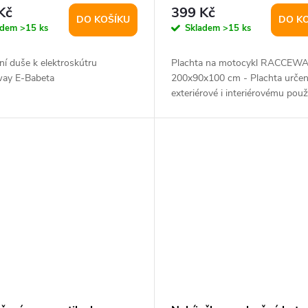
r 18x2,5"
Kč
399 Kč
DO KOŠÍKU
DO K
adem
>15 ks
Skladem
>15 ks
í duše k elektroskútru
Plachta na motocykl RACCEW
ay E-Babeta
200x90x100 cm - Plachta určen
exteriérové i interiérovému použi
(ochrana proti...