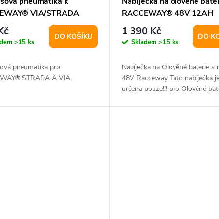
šová pneumatika k
Nabíječka na olověné bater
EWAY® VIA/STRADA
RACCEWAY® 48V 12AH
Kč
1 390 Kč
DO KOŠÍKU
DO K
adem
>15 ks
Skladem
>15 ks
ová pneumatika pro
Nabíječka na Olověné baterie s 
WAY® STRADA A VIA.
48V Racceway Tato nabíječka j
určena pouze!!! pro Olověné bater