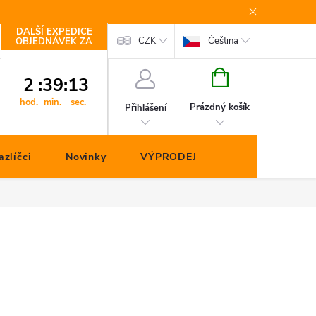
DALŠÍ EXPEDICE
Kontakty
CZK
Čeština
OBJEDNÁVEK ZA
NÁKUPNÍ
2
:
39
:
12
KOŠÍK
hod.
min.
sec.
Prázdný košík
Přihlášení
zlíčci
Novinky
VÝPRODEJ