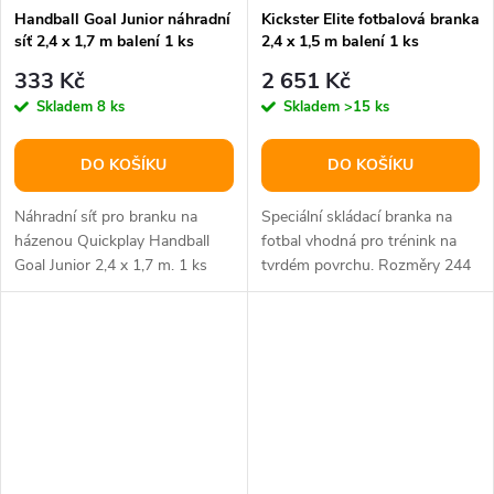
Handball Goal Junior náhradní
Kickster Elite fotbalová branka
síť 2,4 x 1,7 m balení 1 ks
2,4 x 1,5 m balení 1 ks
333 Kč
2 651 Kč
Skladem
8 ks
Skladem
>15 ks
DO KOŠÍKU
DO KOŠÍKU
Náhradní síť pro branku na
Speciální skládací branka na
házenou Quickplay Handball
fotbal vhodná pro trénink na
Goal Junior 2,4 x 1,7 m. 1 ks
tvrdém povrchu. Rozměry 244
x 152 x 75 cm.