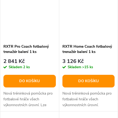
RXTR Pro Coach fotbalový
RXTR Home Coach fotbalový
trenažér balení 1 ks
trenažér balení 1 ks
2 841 Kč
3 126 Kč
Skladem
2 ks
Skladem
>15 ks
DO KOŠÍKU
DO KOŠÍKU
Nová tréninková pomůcka pro
Nová tréninková pomůcka pro
fotbalové hráče všech
fotbalové hráče všech
výkonnostních úrovní. Lze
výkonnostních úrovní.
propojit s dalšími trenažéry pro
ještě...