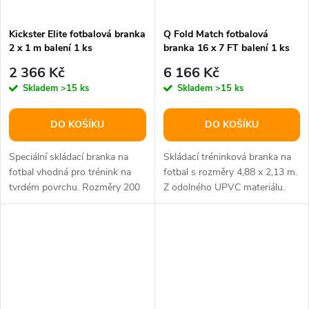
Kickster Elite fotbalová branka
Q Fold Match fotbalová
2 x 1 m balení 1 ks
branka 16 x 7 FT balení 1 ks
2 366 Kč
6 166 Kč
Skladem
>15 ks
Skladem
>15 ks
DO KOŠÍKU
DO KOŠÍKU
Speciální skládací branka na
Skládací tréninková branka na
fotbal vhodná pro trénink na
fotbal s rozměry 4,88 x 2,13 m.
tvrdém povrchu. Rozměry 200
Z odolného UPVC materiálu.
x 100 x 75 cm.