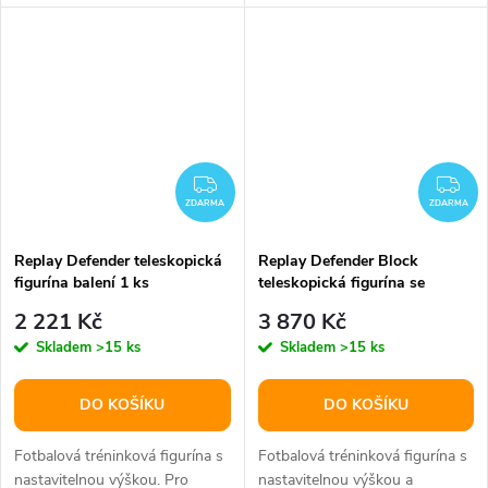
ZDARMA
ZD
ZDARMA
ZDARMA
Replay Defender teleskopická
Replay Defender Block
figurína balení 1 ks
teleskopická figurína se
základnou balení 1 sada
2 221 Kč
3 870 Kč
Skladem
>15 ks
Skladem
>15 ks
DO KOŠÍKU
DO KOŠÍKU
Fotbalová tréninková figurína s
Fotbalová tréninková figurína s
nastavitelnou výškou. Pro
nastavitelnou výškou a