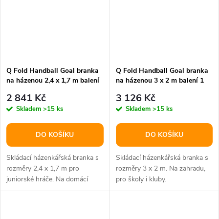
Q Fold Handball Goal branka
Q Fold Handball Goal branka
na házenou 2,4 x 1,7 m balení
na házenou 3 x 2 m balení 1
1 ks
ks
2 841 Kč
3 126 Kč
Skladem
>15 ks
Skladem
>15 ks
DO KOŠÍKU
DO KOŠÍKU
Skládací házenkářská branka s
Skládací házenkářská branka s
rozměry 2,4 x 1,7 m pro
rozměry 3 x 2 m. Na zahradu,
juniorské hráče. Na domácí
pro školy i kluby.
použití i pro kluby.