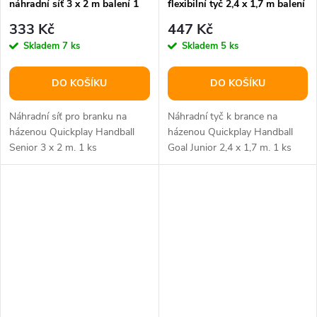
náhradní síť 3 x 2 m balení 1
flexibilní tyč 2,4 x 1,7 m balení
ks
1 ks
333 Kč
447 Kč
Skladem
7 ks
Skladem
5 ks
DO KOŠÍKU
DO KOŠÍKU
Náhradní síť pro branku na
Náhradní tyč k brance na
házenou Quickplay Handball
házenou Quickplay Handball
Senior 3 x 2 m. 1 ks
Goal Junior 2,4 x 1,7 m. 1 ks