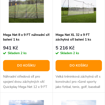
e
p
n
i
í
s
p
Mega Net 8 x 9 FT náhradní síť
Mega Net XL 32 x 9 FT
balení 1 ks
záchytná síť balení 1 ks
p
r
941 Kč
5 216 Kč
r
Skladem
2 ks
Skladem
2 ks
o
o
DO KOŠÍKU
DO KOŠÍKU
d
d
Náhradní středová síť pro
Velká tréninková záchytná síť s
u
spojení dvou záchytných sítí
konstrukcí pro různé sporty
Quickplay Mega Net 12 x 9 FT
jako fotbal, tenis, golf, baseball
u
k vytvoření setu Mega Net XL
apod. Rozměry 9,75 x...
k
32 x...
k