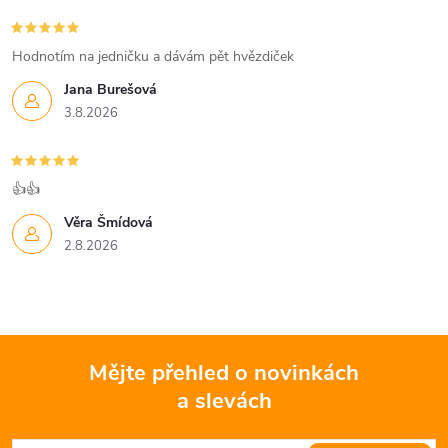
r
í
v
Hodnotím na jedničku a dávám pět hvězdiček
k
Jana Burešová
3.8.2026
y
v
👍👍
ý
Věra Šmídová
p
2.8.2026
i
s
u
Mějte přehled o novinkách
a slevách
Z