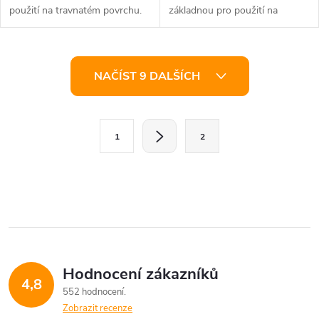
použití na travnatém povrchu.
základnou pro použití na
travnatém i tvrdém povrchu.
O
NAČÍST 9 DALŠÍCH
v
l
S
1
2
t
á
r
d
á
a
n
k
c
o
í
v
Hodnocení zákazníků
4,8
á
p
552 hodnocení
n
Zobrazit recenze