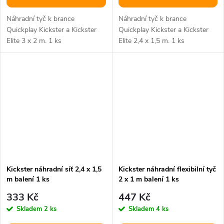
Náhradní tyč k brance
Náhradní tyč k brance
Quickplay Kickster a Kickster
Quickplay Kickster a Kickster
Elite 3 x 2 m. 1 ks
Elite 2,4 x 1,5 m. 1 ks
Kickster náhradní síť 2,4 x 1,5
Kickster náhradní flexibilní tyč
m balení 1 ks
2 x 1 m balení 1 ks
333 Kč
447 Kč
Skladem
2 ks
Skladem
4 ks