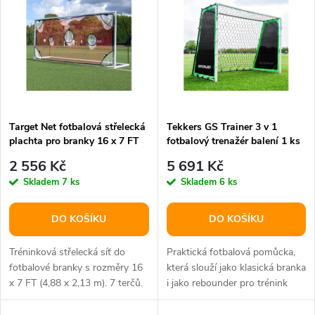
t
t
ů
ů
Target Net fotbalová střelecká
Tekkers GS Trainer 3 v 1
plachta pro branky 16 x 7 FT
fotbalový trenažér balení 1 ks
balení 1 ks
2 556 Kč
5 691 Kč
Skladem
7 ks
Skladem
6 ks
DO KOŠÍKU
DO KOŠÍKU
Tréninková střelecká síť do
Praktická fotbalová pomůcka,
fotbalové branky s rozměry 16
která slouží jako klasická branka
x 7 FT (4,88 x 2,13 m). 7 terčů.
i jako rebounder pro trénink
přihrávek a zpracování míče.