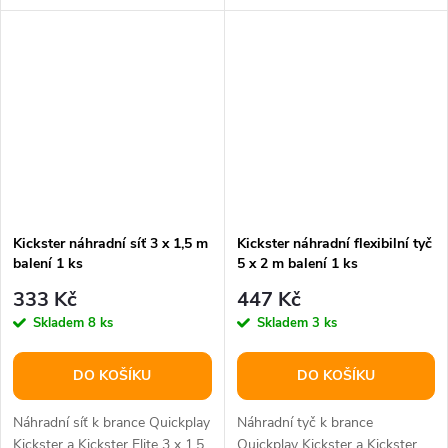
x 150 cm.
Kickster náhradní síť 3 x 1,5 m
Kickster náhradní flexibilní tyč
balení 1 ks
5 x 2 m balení 1 ks
333 Kč
447 Kč
Skladem
8 ks
Skladem
3 ks
DO KOŠÍKU
DO KOŠÍKU
Náhradní síť k brance Quickplay
Náhradní tyč k brance
Kickster a Kickster Elite 3 x 1,5
Quickplay Kickster a Kickster