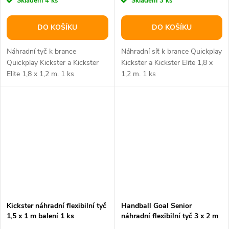
Skladem
4 ks
Skladem
3 ks
DO KOŠÍKU
DO KOŠÍKU
Náhradní tyč k brance
Náhradní síť k brance Quickplay
Quickplay Kickster a Kickster
Kickster a Kickster Elite 1,8 x
Elite 1,8 x 1,2 m. 1 ks
1,2 m. 1 ks
Kickster náhradní flexibilní tyč
Handball Goal Senior
1,5 x 1 m balení 1 ks
náhradní flexibilní tyč 3 x 2 m
balení 1 ks