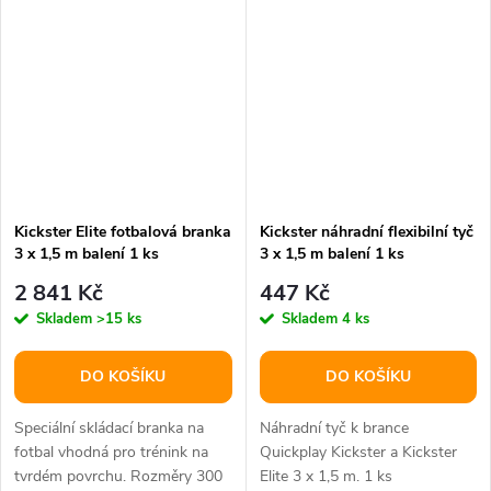
Kickster Elite fotbalová branka
Kickster náhradní flexibilní tyč
3 x 1,5 m balení 1 ks
3 x 1,5 m balení 1 ks
2 841 Kč
447 Kč
Skladem
>15 ks
Skladem
4 ks
DO KOŠÍKU
DO KOŠÍKU
Speciální skládací branka na
Náhradní tyč k brance
fotbal vhodná pro trénink na
Quickplay Kickster a Kickster
tvrdém povrchu. Rozměry 300
Elite 3 x 1,5 m. 1 ks