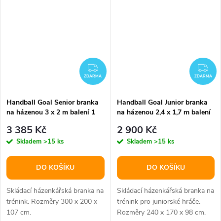
ZDARMA
ZD
ZDARMA
ZDARMA
Handball Goal Senior branka
Handball Goal Junior branka
na házenou 3 x 2 m balení 1
na házenou 2,4 x 1,7 m balení
ks
1 ks
3 385 Kč
2 900 Kč
Skladem
>15 ks
Skladem
>15 ks
DO KOŠÍKU
DO KOŠÍKU
Skládací házenkářská branka na
Skládací házenkářská branka na
trénink. Rozměry 300 x 200 x
trénink pro juniorské hráče.
107 cm.
Rozměry 240 x 170 x 98 cm.