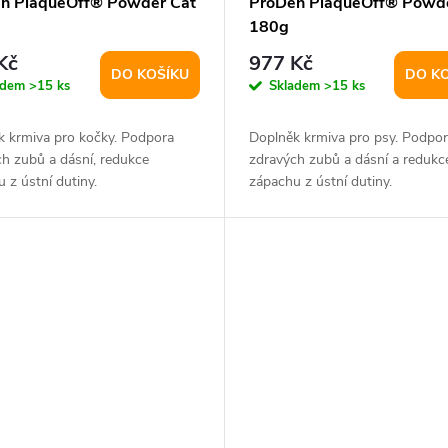
n PlaqueOff® Powder Cat
ProDen PlaqueOff® Powd
180g
Kč
977 Kč
DO KOŠÍKU
DO K
adem
>15 ks
Skladem
>15 ks
k krmiva pro kočky. Podpora
Doplněk krmiva pro psy. Podpor
h zubů a dásní, redukce
zdravých zubů a dásní a redukc
 z ústní dutiny.
zápachu z ústní dutiny.