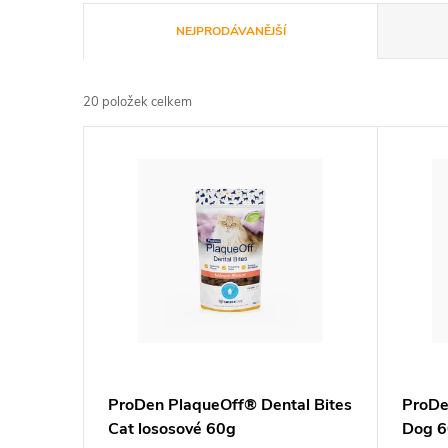
Ř
NEJPRODÁVANĚJŠÍ
a
20
položek celkem
z
V
e
ý
n
p
í
i
p
s
r
p
ProDen PlaqueOff® Dental Bites
ProDe
o
Cat lososové 60g
Dog 6