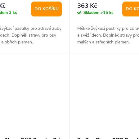
Kč
363 Kč
DO KOŠÍKU
DO K
adem
3 ks
Skladem
>15 ks
výkací pastilky pro zdravé zuby
Měkké žvýkací pastilky pro zdra
 dech. Doplněk stravy pro psy
a svěží dech. Doplněk stravy pr
 a obřích plemen.
malých a středních plemen.