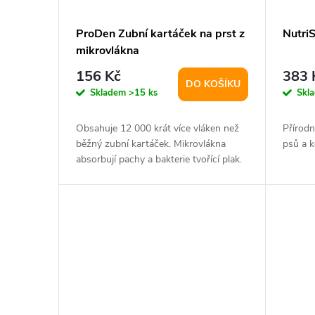
ProDen Zubní kartáček na prst z
Nutri
mikrovlákna
156 Kč
383 
DO KOŠÍKU
Skladem
>15 ks
Skl
Obsahuje 12 000 krát více vláken než
Přírodn
běžný zubní kartáček. Mikrovlákna
psů a k
absorbují pachy a bakterie tvořící plak.