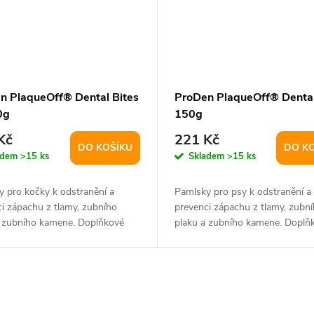
n PlaqueOff® Dental Bites
ProDen PlaqueOff® Dental
0g
150g
Kč
221 Kč
DO KOŠÍKU
DO K
adem
>15 ks
Skladem
>15 ks
 pro kočky k odstranění a
Pamlsky pro psy k odstranění a
i zápachu z tlamy, zubního
prevenci zápachu z tlamy, zubn
a zubního kamene. Doplňkové
plaku a zubního kamene. Doplň
krmivo.