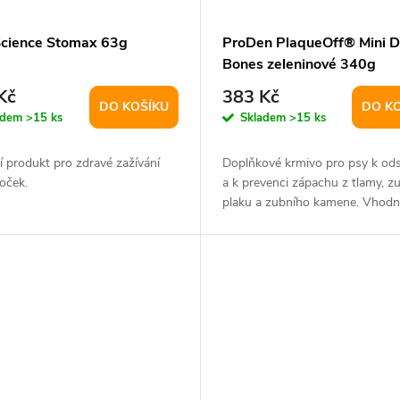
Science Stomax 63g
ProDen PlaqueOff® Mini D
Bones zeleninové 340g
Kč
383 Kč
DO KOŠÍKU
DO K
adem
>15 ks
Skladem
>15 ks
í produkt pro zdravé zažívání
Doplňkové krmivo pro psy k ods
oček.
a k prevenci zápachu z tlamy, z
plaku a zubního kamene. Vhodn
malá...