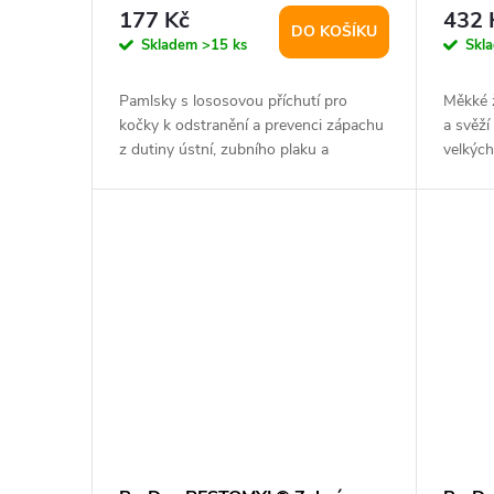
r
d
177 Kč
432 
DO KOŠÍKU
o
Skladem
>15 ks
Skl
u
d
Pamlsky s lososovou příchutí pro
Měkké ž
k
kočky k odstranění a prevenci zápachu
a svěží
u
z dutiny ústní, zubního plaku a
velkých
zubního...
t
k
ů
t
ů