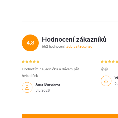
v
l
á
d
Hodnocení zákazníků
4,8
a
552 hodnocení
Zobrazit recenze
c
í
Hodnotím na jedničku a dávám pět
👍👍
hvězdiček
p
V
2.
Jana Burešová
r
3.8.2026
v
k