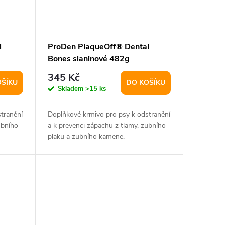
l
ProDen PlaqueOff® Dental
Bones slaninové 482g
345 Kč
OŠÍKU
DO KOŠÍKU
Skladem
>15 ks
tranění
Doplňkové krmivo pro psy k odstranění
ubního
a k prevenci zápachu z tlamy, zubního
plaku a zubního kamene.