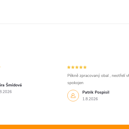
Pěkně zpracovaný obal , neotřelí vh
spokojen
ěra Šmídová
8.2026
Patrik Pospisil
1.8.2026