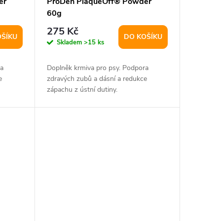
er
ProDen PlaqueOff® Powder
60g
275 Kč
OŠÍKU
DO KOŠÍKU
Skladem
>15 ks
a
Doplněk krmiva pro psy. Podpora
e
zdravých zubů a dásní a redukce
zápachu z ústní dutiny.