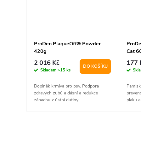
ProDen PlaqueOff® Powder
ProDe
420g
Cat 6
2 016 Kč
177 
DO KOŠÍKU
Skladem
>15 ks
Skl
Doplněk krmiva pro psy. Podpora
Pamlsky
zdravých zubů a dásní a redukce
prevenc
zápachu z ústní dutiny.
plaku 
krmivo.
O