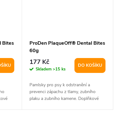
 Bites
ProDen PlaqueOff® Dental Bites
60g
177 Kč
OŠÍKU
DO KOŠÍKU
Skladem
>15 ks
Pamlsky pro psy k odstranění a
ího
prevenci zápachu z tlamy, zubního
kové
plaku a zubního kamene. Doplňkové
krmivo.