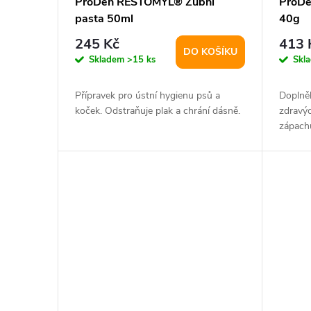
ProDen RESTOMYL® Zubní
ProDe
pasta 50ml
40g
245 Kč
413 
DO KOŠÍKU
Skladem
>15 ks
Skl
Přípravek pro ústní hygienu psů a
Doplně
koček. Odstraňuje plak a chrání dásně.
zdravýc
zápachu