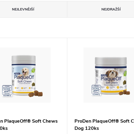
NEJLEVNĚJŠÍ
NEJDRAŽŠÍ
n PlaqueOff® Soft Chews
ProDen PlaqueOff® Soft 
0ks
Dog 120ks