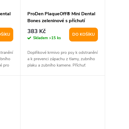
ental
ProDen PlaqueOff® Mini Dental
Bones zeleninové s příchutí
borůvky 340g
383 Kč
OŠÍKU
DO KOŠÍKU
Skladem
>15 ks
tranění
Doplňkové krmivo pro psy k odstranění
ubního
a k prevenci zápachu z tlamy, zubního
é pro
plaku a zubního kamene. Příchuť
borůvka....