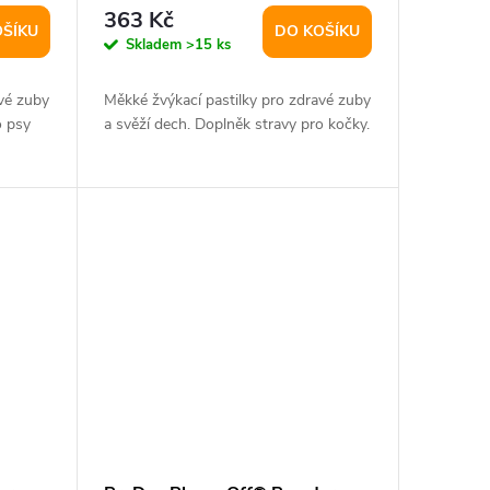
363 Kč
OŠÍKU
DO KOŠÍKU
Skladem
>15 ks
vé zuby
Měkké žvýkací pastilky pro zdravé zuby
o psy
a svěží dech. Doplněk stravy pro kočky.