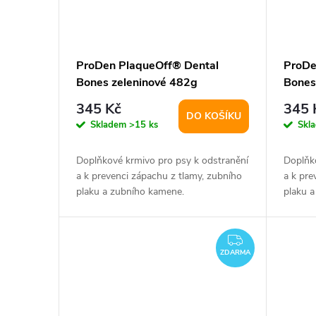
ProDen PlaqueOff® Dental
ProDe
Bones zeleninové 482g
Bones
345 Kč
345 
DO KOŠÍKU
Skladem
>15 ks
Skl
Doplňkové krmivo pro psy k odstranění
Doplňk
a k prevenci zápachu z tlamy, zubního
a k pre
plaku a zubního kamene.
plaku 
ZDARMA
ZDARMA