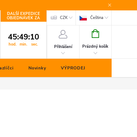
DALŠÍ EXPEDICE
Kontakty
CZK
Čeština
OBJEDNÁVEK ZA
NÁKUPNÍ
45
:
49
:
10
KOŠÍK
hod.
min.
sec.
Prázdný košík
Přihlášení
zlíčci
Novinky
VÝPRODEJ