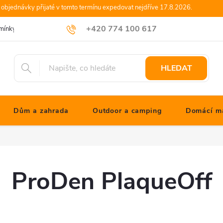
objednávky přijaté v tomto termínu expedovat nejdříve 17.8.2026.
+420 774 100 617
mínky
Podmínky ochrany osobních údajů
Blog JONATHANshop.cz
info@jonathanshop.cz
HLEDAT
Dům a zahrada
Outdoor a camping
Domácí ma
ProDen PlaqueOff