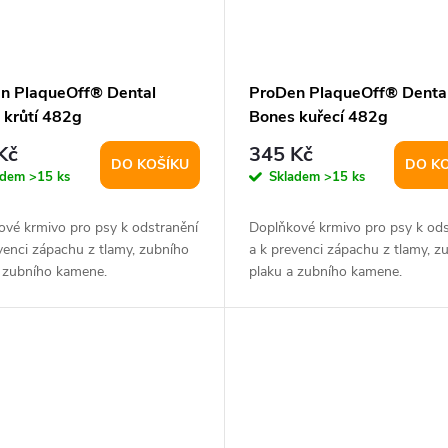
n PlaqueOff® Dental
ProDen PlaqueOff® Denta
 krůtí 482g
Bones kuřecí 482g
Kč
345 Kč
DO KOŠÍKU
DO K
adem
>15 ks
Skladem
>15 ks
ové krmivo pro psy k odstranění
Doplňkové krmivo pro psy k ods
venci zápachu z tlamy, zubního
a k prevenci zápachu z tlamy, z
a zubního kamene.
plaku a zubního kamene.