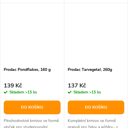
až 3x denně, a to pouze...
karasy apod.Krmivo je...
Prodac Pondflakes, 160 g
Prodac Tarvegetal, 260g
139 Kč
137 Kč
Skladem
>15 ks
Skladem
>15 ks
DO KOŠÍKU
DO KOŠÍKU
Plnohodnotné krmivo ve formě
Kompletní krmivo ve formě
vloček pro studenovodní
granulí pro želvy a ještěry.- s