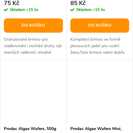
75 Kč
85 Kč
Skladem
>15 ks
Skladem
>15 ks
DO KOŠÍKU
DO KOŠÍKU
Granulované krmivo pro
Kompletní krmivo ve formě
sladkovodní i mořské druhy ryb
plovoucích pelet pro vodní
menších velikostí, vhodné
želvy.Toto krmivo velmi dobře
zvláště pro malé druhy cichlid....
přijímají obojživelníci.Nekalí...
Prodac Algae Wafers, 550g
Prodac Algae Wafers Mini,