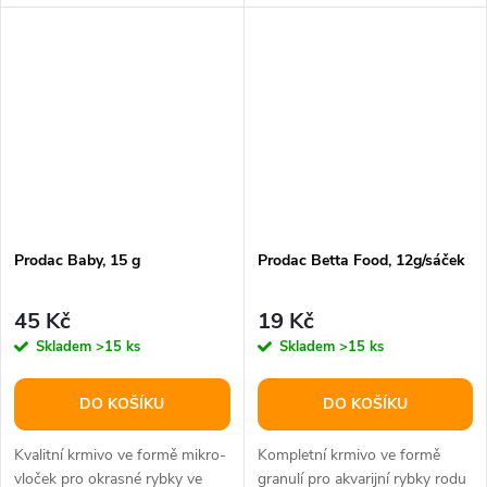
zdravá strava ve formě
zdravá strava ve formě
vloček.Balení: 250ml/32g
vloček.Balení: 100ml/12g
Prodac Baby, 15 g
Prodac Betta Food, 12g/sáček
45 Kč
19 Kč
Skladem
>15 ks
Skladem
>15 ks
DO KOŠÍKU
DO KOŠÍKU
Kvalitní krmivo ve formě mikro-
Kompletní krmivo ve formě
vloček pro okrasné rybky ve
granulí pro akvarijní rybky rodu