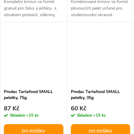
Kompletní krmivo ve formě
Kombinované krmivo ve formě
granulí pro želvy a ještěry.- s
plovoucích pelet určené pro
obsahem proteinů, vlákniny,
studenovodní okrasné
vápníku a fosforuBalení: 60g...
ryby.Vhodné zvláště pro střední
a velké...
Prodac Tartafood SMALL
Prodac Tartafood SMALL
peletky, 75g
peletky, 35g
87 Kč
60 Kč
Skladem
>15 ks
Skladem
>15 ks
DO KOŠÍKU
DO KOŠÍKU