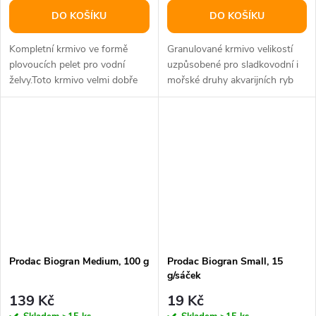
DO KOŠÍKU
DO KOŠÍKU
Kompletní krmivo ve formě
Granulované krmivo velikostí
plovoucích pelet pro vodní
uzpůsobené pro sladkovodní i
želvy.Toto krmivo velmi dobře
mořské druhy akvarijních ryb
přijímají obojživelníci.Nekalí...
větších velikostí, vhodné...
Prodac Biogran Medium, 100 g
Prodac Biogran Small, 15
g/sáček
139 Kč
19 Kč