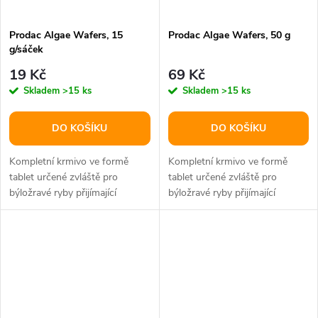
Prodac Algae Wafers, 15
Prodac Algae Wafers, 50 g
g/sáček
19 Kč
69 Kč
Skladem
>15 ks
Skladem
>15 ks
DO KOŠÍKU
DO KOŠÍKU
Kompletní krmivo ve formě
Kompletní krmivo ve formě
tablet určené zvláště pro
tablet určené zvláště pro
býložravé ryby přijímající
býložravé ryby přijímající
potravu ze dna.Složení: rybí
potravu ze dna.Složení: rybí
moučka a...
moučka a...