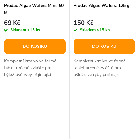
Prodac Algae Wafers Mini, 50
Prodac Algae Wafers, 125 g
g
69 Kč
150 Kč
Skladem
>15 ks
Skladem
>15 ks
DO KOŠÍKU
DO KOŠÍKU
Kompletní krmivo ve formě
Kompletní krmivo ve formě
tablet určené zvláště pro
tablet určené zvláště pro
býložravé ryby přijímající
býložravé ryby přijímající
potravu ze dna.Složení: rybí
potravu ze dna.Složení: rybí
moučka a...
moučka a...