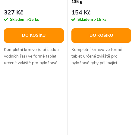
135 g
327 Kč
154 Kč
Skladem
>15 ks
Skladem
>15 ks
DO KOŠÍKU
DO KOŠÍKU
Kompletní krmivo (s přísadou
Kompletní krmivo ve formě
vodních řas) ve formě tablet
tablet určené zvláště pro
určené zvláště pro býložravé
býložravé ryby přijímající
ryby přijímající potravu ze...
potravu ze dna.Složení: rybí
moučka a...