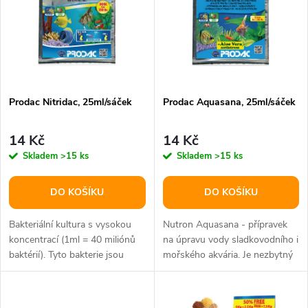
e
p
n
i
í
s
p
Prodac Nitridac, 25ml/sáček
Prodac Aquasana, 25ml/sáček
p
r
14 Kč
14 Kč
r
Skladem
>15 ks
Skladem
>15 ks
o
o
DO KOŠÍKU
DO KOŠÍKU
d
d
Bakteriální kultura s vysokou
Nutron Aquasana - přípravek
u
koncentrací (1ml = 40 miliónů
na úpravu vody sladkovodního i
baktérií). Tyto bakterie jsou
mořského akvária. Je nezbytný
u
vybrány pro jejich...
při neutralizaci chlóru z...
k
k