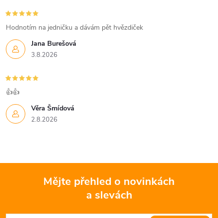
r
í
v
Hodnotím na jedničku a dávám pět hvězdiček
k
Jana Burešová
3.8.2026
y
v
👍👍
ý
Věra Šmídová
p
2.8.2026
i
s
u
Mějte přehled o novinkách
a slevách
Z