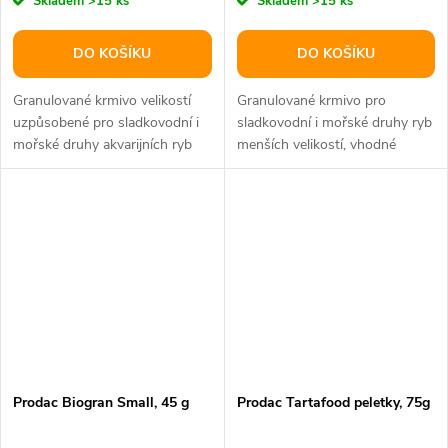
Skladem
>15 ks
Skladem
>15 ks
DO KOŠÍKU
DO KOŠÍKU
Granulované krmivo velikostí
Granulované krmivo pro
uzpůsobené pro sladkovodní i
sladkovodní i mořské druhy ryb
mořské druhy akvarijních ryb
menších velikostí, vhodné
středních velikostí, vhodné...
zvláště pro malé druhy cichlid....
Prodac Biogran Small, 45 g
Prodac Tartafood peletky, 75g