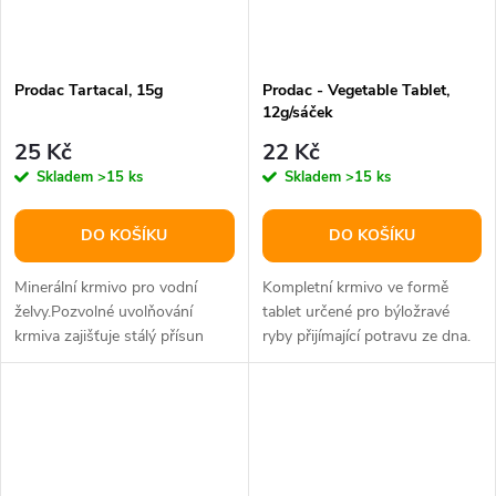
Prodac Tartacal, 15g
Prodac - Vegetable Tablet,
12g/sáček
25 Kč
22 Kč
Skladem
>15 ks
Skladem
>15 ks
DO KOŠÍKU
DO KOŠÍKU
Minerální krmivo pro vodní
Kompletní krmivo ve formě
želvy.Pozvolné uvolňování
tablet určené pro býložravé
krmiva zajišťuje stálý přísun
ryby přijímající potravu ze dna.
vápníku potřebného ke
Nekalí vodu v akváriu.Balení:...
správnému...