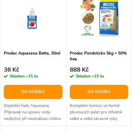
t
t
ů
ů
Prodac Aquasana Betta, 30ml
Prodac Pondsticks 5kg + 50%
free
38 Kč
888 Kč
Skladem
>15 ks
Skladem
>15 ks
DO KOŠÍKU
DO KOŠÍKU
Doplnění řady Aquasana.
Kompletní krmivo ve formě
Přípravek na úpravu vody
plovoucích pelet pro středně
nezbytný při neutralizaci chlóru
velké a velké okrasné ryby
a chloraminů z vody dodávané
(barevné pelety)Použití: Krmte
z...
2x...