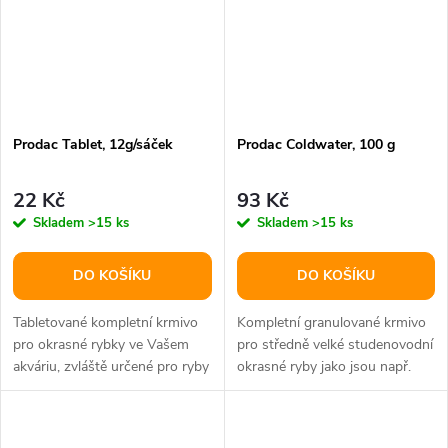
Prodac Tablet, 12g/sáček
Prodac Coldwater, 100 g
22 Kč
93 Kč
Skladem
>15 ks
Skladem
>15 ks
DO KOŠÍKU
DO KOŠÍKU
Tabletované kompletní krmivo
Kompletní granulované krmivo
pro okrasné rybky ve Vašem
pro středně velké studenovodní
akváriu, zvláště určené pro ryby
okrasné ryby jako jsou např.
přijímající potravu ze dna -...
velké závojnatky. - Krmivo s...