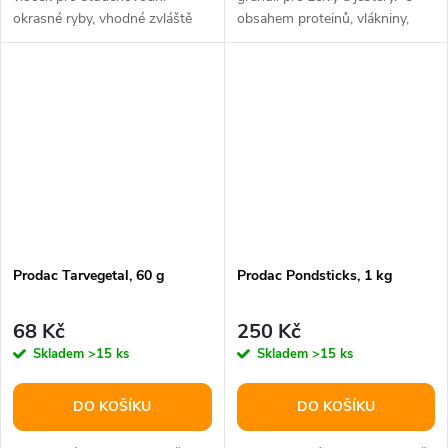
okrasné ryby, vhodné zvláště
obsahem proteinů, vlákniny,
pro ryby kaprovité a...
vápníku a fosforuBalení: 260g...
Prodac Tarvegetal, 60 g
Prodac Pondsticks, 1 kg
68 Kč
250 Kč
Skladem
>15 ks
Skladem
>15 ks
DO KOŠÍKU
DO KOŠÍKU