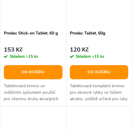
Prodac Stick-on Tablet, 60 g
Prodac Tablet, 60g
153 Kč
120 Kč
Skladem
>15 ks
Skladem
>15 ks
DO KOŠÍKU
DO KOŠÍKU
Tabletované krmivo se
Tabletované kompletní krmivo
zvláštním způsobem použití
pro okrasné rybky ve Vašem
pro všechny druhy akvarijních
akváriu, zvláště určené pro ryby
ryb. Tableta se přilepí zevnitř
přijímající potravu ze dna –...
na...