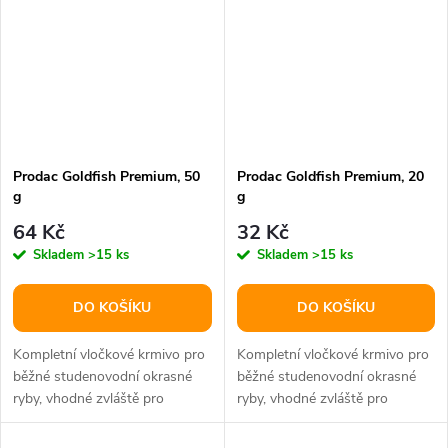
Prodac Goldfish Premium, 50
Prodac Goldfish Premium, 20
g
g
64 Kč
32 Kč
Skladem
>15 ks
Skladem
>15 ks
DO KOŠÍKU
DO KOŠÍKU
Kompletní vločkové krmivo pro
Kompletní vločkové krmivo pro
běžné studenovodní okrasné
běžné studenovodní okrasné
ryby, vhodné zvláště pro
ryby, vhodné zvláště pro
kaprovité a karasovité ryby. -...
kaprovité a karasovité ryby. -...