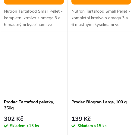
Nutron Tartafood Small Pellet -
Nutron Tartafood Small Pellet -
kompletní krmivo s omega 3 a
kompletní krmivo s omega 3 a
6 mastnými kyselinami ve
6 mastnými kyselinami ve
formě plovoucích pelet pro...
formě plovoucích pelet pro...
Prodac Tartafood peletky,
Prodac Biogran Large, 100 g
350g
302 Kč
139 Kč
Skladem
>15 ks
Skladem
>15 ks