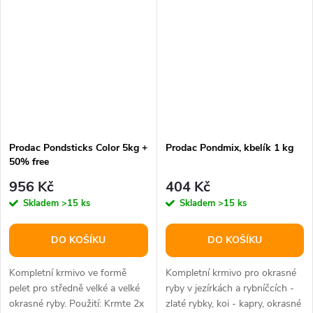
Prodac Pondsticks Color 5kg +
Prodac Pondmix, kbelík 1 kg
50% free
956 Kč
404 Kč
Skladem
>15 ks
Skladem
>15 ks
DO KOŠÍKU
DO KOŠÍKU
Kompletní krmivo ve formě
Kompletní krmivo pro okrasné
pelet pro středně velké a velké
ryby v jezírkách a rybníčcích -
okrasné ryby. Použití: Krmte 2x
zlaté rybky, koi - kapry, okrasné