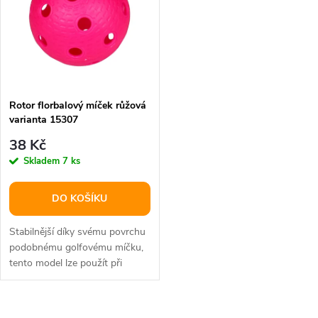
e
p
n
i
í
s
p
Rotor florbalový míček růžová
varianta 15307
p
r
38 Kč
r
Skladem
7 ks
o
o
DO KOŠÍKU
d
d
Stabilnější díky svému povrchu
u
podobnému golfovému míčku,
tento model lze použít při
u
zápasech pořádaných ČFBU.
k
k