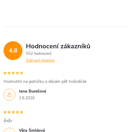
O
t
t
v
ů
ů
l
á
Hodnocení zákazníků
d
4,8
552 hodnocení
a
Zobrazit recenze
c
í
Hodnotím na jedničku a dávám pět hvězdiček
Jana Burešová
p
3.8.2026
r
v
👍👍
k
Věra Šmídová