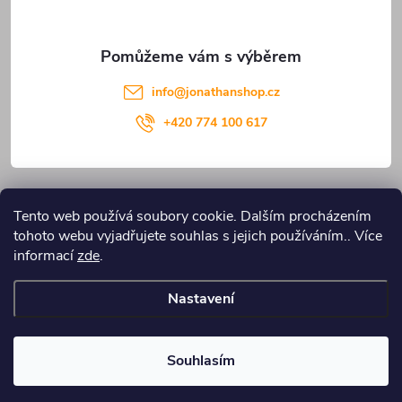
info
@
jonathanshop.cz
+420 774 100 617
Informace pro vás
Tento web používá soubory cookie. Dalším procházením
tohoto webu vyjadřujete souhlas s jejich používáním.. Více
Blog JONATHANshop.cz
informací
zde
.
Nastavení
Copyright 2026
JONATHANshop.cz
. Všechna práva vyhrazena.
Upravit
nastavení cookies
Souhlasím
Vytvořil Shoptet