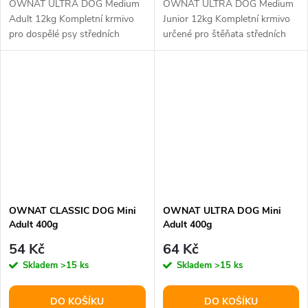
OWNAT ULTRA DOG Medium
OWNAT ULTRA DOG Medium
Adult 12kg Kompletní krmivo
Junior 12kg Kompletní krmivo
pro dospělé psy středních
určené pro štěňata středních
plemen (ve věku 1–7 let) s
plemen od odstavu až do
běžnou úrovní...
ukončení...
OWNAT CLASSIC DOG Mini
OWNAT ULTRA DOG Mini
Adult 400g
Adult 400g
54 Kč
64 Kč
Skladem
>15 ks
Skladem
>15 ks
DO KOŠÍKU
DO KOŠÍKU