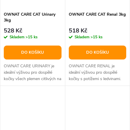
OWNAT CARE CAT Urinary
OWNAT CARE CAT Renal 3kg
3kg
528 Kč
518 Kč
Skladem
>15 ks
Skladem
>15 ks
DO KOŠÍKU
DO KOŠÍKU
OWNAT CARE URINARY je
OWNAT CARE RENAL je
ideální výživou pro dospělé
ideální výživou pro dospělé
kočky všech plemen citlivých na
kočky s potížemi s ledvinami.
problémy s močovými cestami.
Obsahuje řízený obsah
Jeho...
minerálů a...