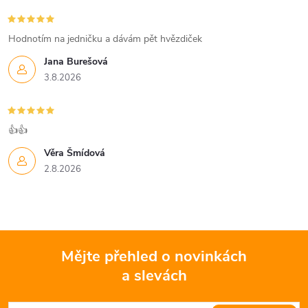
r
í
v
Hodnotím na jedničku a dávám pět hvězdiček
k
Jana Burešová
3.8.2026
y
v
👍👍
ý
Věra Šmídová
p
2.8.2026
i
s
u
Mějte přehled o novinkách
a slevách
Z