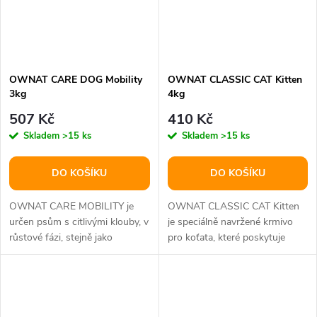
OWNAT CARE DOG Mobility
OWNAT CLASSIC CAT Kitten
3kg
4kg
507 Kč
410 Kč
Skladem
>15 ks
Skladem
>15 ks
DO KOŠÍKU
DO KOŠÍKU
OWNAT CARE MOBILITY je
OWNAT CLASSIC CAT Kitten
určen psům s citlivými klouby, v
je speciálně navržené krmivo
růstové fázi, stejně jako
pro koťata, které poskytuje
dospělým a seniorům.
všechny nezbytné živiny pro
Obsahuje...
správný...