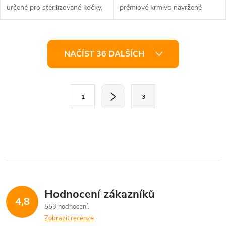
určené pro sterilizované kočky,
prémiové krmivo navržené
které mají sklon k nadváze.
speciálně pro starší psy, které
Díky...
kombinuje...
O
NAČÍST 36 DALŠÍCH
v
l
S
1
3
t
á
r
d
á
a
n
k
c
o
í
v
Hodnocení zákazníků
4,8
á
p
553 hodnocení
n
Zobrazit recenze