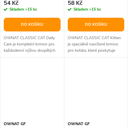
54 Kč
58 Kč
Skladem
>15 ks
Skladem
>15 ks
DO KOŠÍKU
DO KOŠÍKU
OWNAT CLASSIC CAT Daily
OWNAT CLASSIC CAT Kitten
Care je kompletní krmivo pro
je speciálně navržené krmivo
každodenní výživu dospělých
pro koťata, které poskytuje
koček. Toto krmivo je navrženo
všechny nezbytné živiny pro
tak,...
správný...
OWNAT GF
OWNAT GF