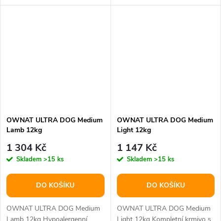
hmotnosti, trávení a kloubů
plemen. Ownat Ultra Maxi
Ownat Care...
Adult je...
OWNAT ULTRA DOG Medium
OWNAT ULTRA DOG Medium
Lamb 12kg
Light 12kg
1 304 Kč
1 147 Kč
Skladem
>15 ks
Skladem
>15 ks
DO KOŠÍKU
DO KOŠÍKU
OWNAT ULTRA DOG Medium
OWNAT ULTRA DOG Medium
Lamb 12kg Hypoalergenní
Light 12kg Kompletní krmivo s