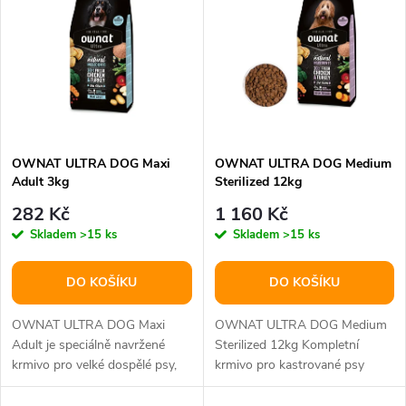
t
t
ů
ů
OWNAT ULTRA DOG Maxi
OWNAT ULTRA DOG Medium
Adult 3kg
Sterilized 12kg
282 Kč
1 160 Kč
Skladem
>15 ks
Skladem
>15 ks
DO KOŠÍKU
DO KOŠÍKU
OWNAT ULTRA DOG Maxi
OWNAT ULTRA DOG Medium
Adult je speciálně navržené
Sterilized 12kg Kompletní
krmivo pro velké dospělé psy,
krmivo pro kastrované psy
které potřebují vyváženou
středních plemen – podpora
stravu pro...
ideální...