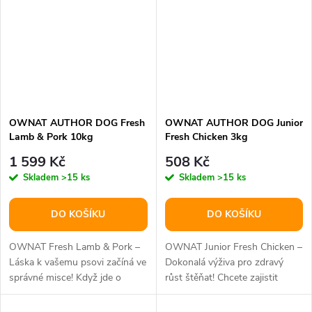
OWNAT AUTHOR DOG Fresh
OWNAT AUTHOR DOG Junior
Lamb & Pork 10kg
Fresh Chicken 3kg
1 599 Kč
508 Kč
Skladem
>15 ks
Skladem
>15 ks
DO KOŠÍKU
DO KOŠÍKU
OWNAT Fresh Lamb & Pork –
OWNAT Junior Fresh Chicken –
Láska k vašemu psovi začíná ve
Dokonalá výživa pro zdravý
správné misce! Když jde o
růst štěňat! Chcete zajistit
vašeho psa, jen to nejlepší je...
svému štěněti ten nejlepší
start...