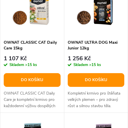
e
p
n
i
í
s
p
OWNAT CLASSIC CAT Daily
OWNAT ULTRA DOG Maxi
Care 15kg
Junior 12kg
p
r
1 107 Kč
1 256 Kč
r
Skladem
>15 ks
Skladem
>15 ks
o
o
DO KOŠÍKU
DO KOŠÍKU
d
d
OWNAT CLASSIC CAT Daily
Kompletní krmivo pro štěňata
u
Care je kompletní krmivo pro
velkých plemen – pro zdravý
každodenní výživu dospělých
růst a silnou stavbu těla.
u
koček. Toto krmivo je navrženo
Ownat Ultra Maxi Junior je...
k
tak,...
k