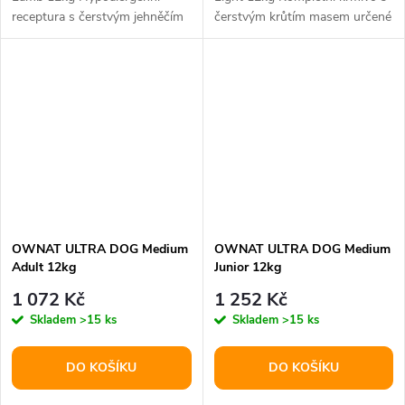
receptura s čerstvým jehněčím
čerstvým krůtím masem určené
masem pro dospělé psy
pro dospělé psy s nadváhou
středních plemen....
nebo...
OWNAT ULTRA DOG Medium
OWNAT ULTRA DOG Medium
Adult 12kg
Junior 12kg
1 072 Kč
1 252 Kč
Skladem
>15 ks
Skladem
>15 ks
DO KOŠÍKU
DO KOŠÍKU