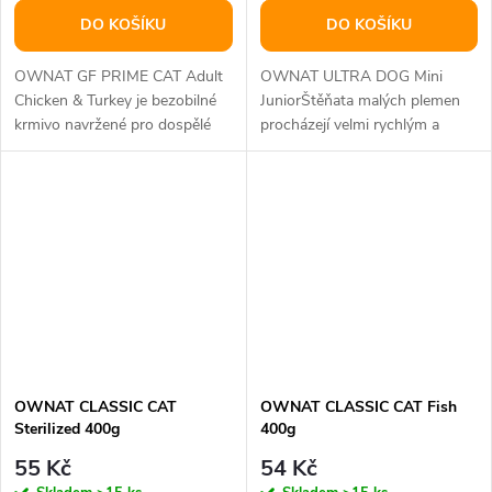
DO KOŠÍKU
DO KOŠÍKU
OWNAT GF PRIME CAT Adult
OWNAT ULTRA DOG Mini
Chicken & Turkey je bezobilné
JuniorŠtěňata malých plemen
krmivo navržené pro dospělé
procházejí velmi rychlým a
kočky, které vyžadují vysoce...
intenzivním vývojovým
obdobím. Toto...
OWNAT CLASSIC CAT
OWNAT CLASSIC CAT Fish
Sterilized 400g
400g
55 Kč
54 Kč