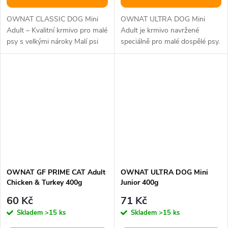
OWNAT CLASSIC DOG Mini
OWNAT ULTRA DOG Mini
Adult – Kvalitní krmivo pro malé
Adult je krmivo navržené
psy s velkými nároky Malí psi
speciálně pro malé dospělé psy.
mají specifické potřeby, a...
Toto krmivo poskytuje
vyváženou výživu,...
OWNAT GF PRIME CAT Adult
OWNAT ULTRA DOG Mini
Chicken & Turkey 400g
Junior 400g
60 Kč
71 Kč
Skladem
>15 ks
Skladem
>15 ks