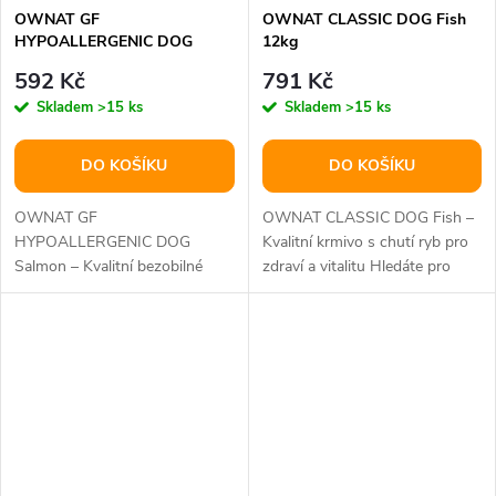
OWNAT GF
OWNAT CLASSIC DOG Fish
HYPOALLERGENIC DOG
12kg
Salmon 3kg
592 Kč
791 Kč
Skladem
>15 ks
Skladem
>15 ks
DO KOŠÍKU
DO KOŠÍKU
OWNAT GF
OWNAT CLASSIC DOG Fish –
HYPOALLERGENIC DOG
Kvalitní krmivo s chutí ryb pro
Salmon – Kvalitní bezobilné
zdraví a vitalitu Hledáte pro
krmivo s lososem pro citlivé
svého psa chutné a výživné...
psy OWNAT GF
HYPOALLERGENIC DOG...