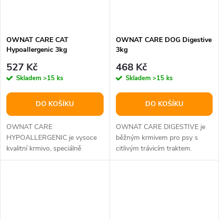
OWNAT CARE CAT
OWNAT CARE DOG Digestive
Hypoallergenic 3kg
3kg
527 Kč
468 Kč
Skladem
>15 ks
Skladem
>15 ks
DO KOŠÍKU
DO KOŠÍKU
OWNAT CARE
OWNAT CARE DIGESTIVE je
HYPOALLERGENIC je vysoce
běžným krmivem pro psy s
kvalitní krmivo, speciálně
citlivým trávicím traktem.
vyrobené z ryb jako jediného
Pečlivě připravené z přírodních
zdroje živočišných...
složek,...