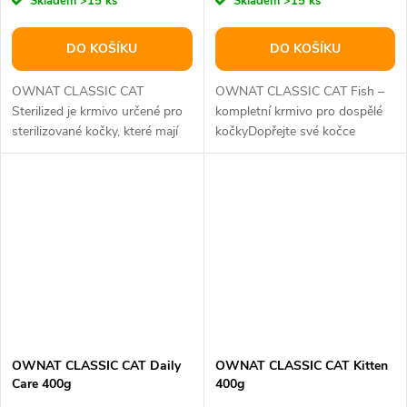
Skladem
>15 ks
Skladem
>15 ks
DO KOŠÍKU
DO KOŠÍKU
OWNAT CLASSIC CAT
OWNAT CLASSIC CAT Fish –
Sterilized je krmivo určené pro
kompletní krmivo pro dospělé
sterilizované kočky, které mají
kočkyDopřejte své kočce
nižší energetické nároky a
chutnou a vyváženou stravu s
větší...
OWNAT...
OWNAT CLASSIC CAT Daily
OWNAT CLASSIC CAT Kitten
Care 400g
400g