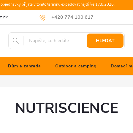
objednávky přijaté v tomto termínu expedovat nejdříve 17.8.2026.
+420 774 100 617
mínky
Podmínky ochrany osobních údajů
Blog JONATHANshop.cz
info@jonathanshop.cz
HLEDAT
Dům a zahrada
Outdoor a camping
Domácí ma
NUTRISCIENCE