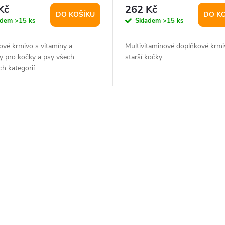
Kč
262 Kč
DO KOŠÍKU
DO K
adem
>15 ks
Skladem
>15 ks
ové krmivo s vitamíny a
Multivitaminové doplňkové krmi
y pro kočky a psy všech
starší kočky.
h kategorií.