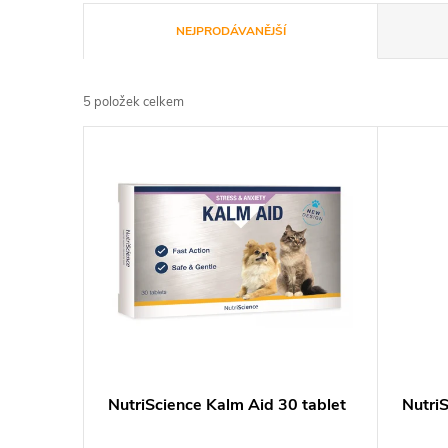
Ř
NEJPRODÁVANĚJŠÍ
a
5
položek celkem
z
V
e
ý
n
p
í
i
p
s
r
p
NutriScience Kalm Aid 30 tablet
Nutri
o