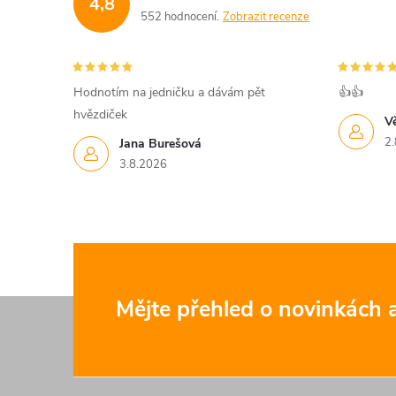
4,8
a
552 hodnocení
Zobrazit recenze
c
í
Hodnotím na jedničku a dávám pět
👍👍
hvězdiček
p
V
2.
Jana Burešová
r
3.8.2026
v
k
y
v
Z
Mějte přehled o novinkách
ý
á
p