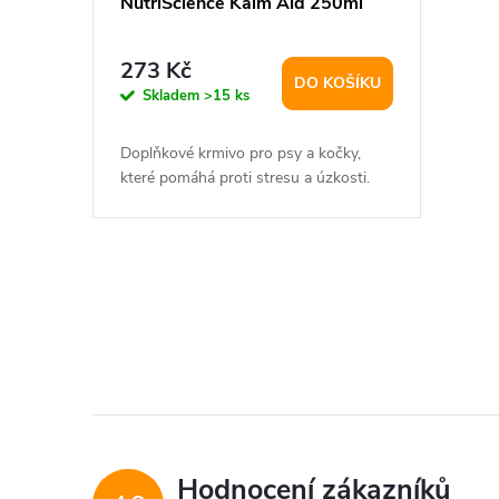
NutriScience Kalm Aid 250ml
273 Kč
DO KOŠÍKU
Skladem
>15 ks
Doplňkové krmivo pro psy a kočky,
které pomáhá proti stresu a úzkosti.
O
v
l
á
d
Hodnocení zákazníků