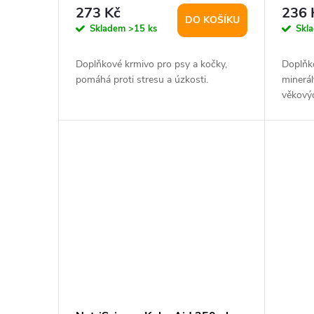
r
d
273 Kč
236 
DO KOŠÍKU
o
Skladem
>15 ks
Skl
u
d
Doplňkové krmivo pro psy a kočky,
Doplňk
k
pomáhá proti stresu a úzkosti.
minerál
u
věkovýc
t
k
ů
t
ů