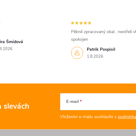
Pěkně zpracovaný obal , neotřelí vh
spokojen
ěra Šmídová
8.2026
Patrik Pospisil
1.8.2026
E-mail
a slevách
Vložením e-mailu souhlasíte s
podmínka