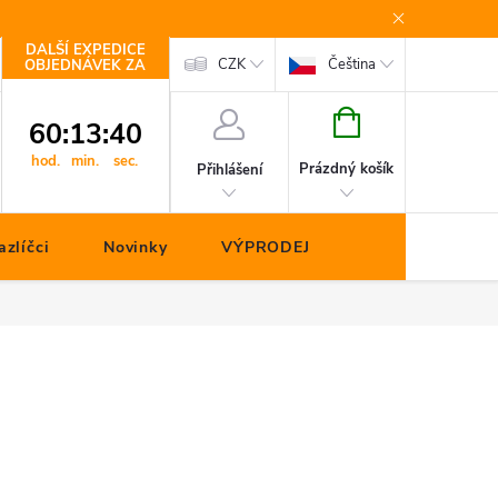
DALŠÍ EXPEDICE
Kontakty
CZK
Čeština
OBJEDNÁVEK ZA
NÁKUPNÍ
60
:
13
:
39
KOŠÍK
hod.
min.
sec.
Prázdný košík
Přihlášení
zlíčci
Novinky
VÝPRODEJ