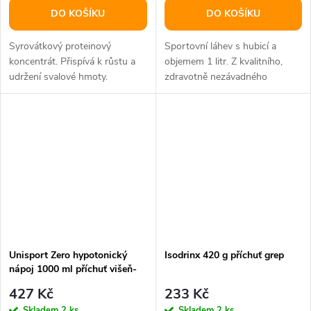
DO KOŠÍKU
DO KOŠÍKU
Syrovátkový proteinový
Sportovní láhev s hubicí a
koncentrát. Přispívá k růstu a
objemem 1 litr. Z kvalitního,
udržení svalové hmoty.
zdravotně nezávadného
polyetylenu.
Unisport Zero hypotonický
Isodrinx 420 g příchuť grep
nápoj 1000 ml příchuť višeň-
č.rybíz
427 Kč
233 Kč
Skladem
2 ks
Skladem
2 ks