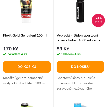
e
p
n
i
–40 %
149 Kč
í
s
p
Flexit Gold Gel balení 100 ml
Výprodej - Bidon sportovní
láhev s hubicí 1000 ml černá
p
balení 1 ks
r
170 Kč
89 Kč
r
Skladem
4 ks
Skladem
4 ks
o
o
DO KOŠÍKU
DO KOŠÍKU
d
d
Masážní gel pro namáhané
Sportovní láhev s hubicí a
u
svaly a klouby. Balení 100 ml.
objemem 1 litr. Z kvalitního,
zdravotně nezávadného
u
polyetylenu.
k
k