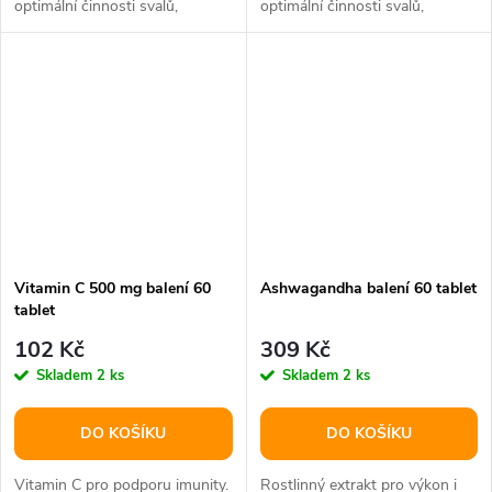
optimální činnosti svalů,
optimální činnosti svalů,
nervové soustavy a snížení
nervové soustavy a snížení
vyčerpání...
vyčerpání...
Vitamin C 500 mg balení 60
Ashwagandha balení 60 tablet
tablet
102 Kč
309 Kč
Skladem
2 ks
Skladem
2 ks
DO KOŠÍKU
DO KOŠÍKU
Vitamin C pro podporu imunity.
Rostlinný extrakt pro výkon i