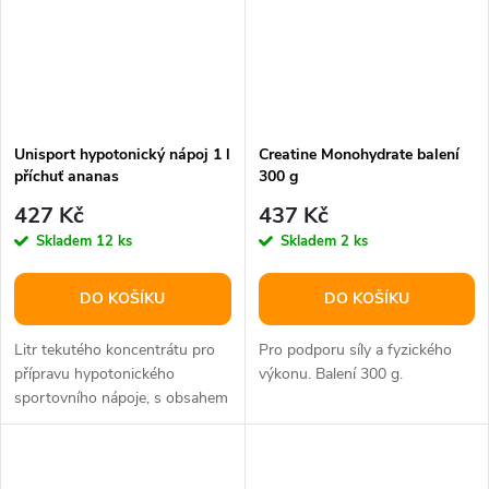
Unisport hypotonický nápoj 1 l
Creatine Monohydrate balení
příchuť ananas
300 g
427 Kč
437 Kč
Skladem
12 ks
Skladem
2 ks
DO KOŠÍKU
DO KOŠÍKU
Litr tekutého koncentrátu pro
Pro podporu síly a fyzického
přípravu hypotonického
výkonu. Balení 300 g.
sportovního nápoje, s obsahem
L-karnitinu, L-alaninu a taurinu.