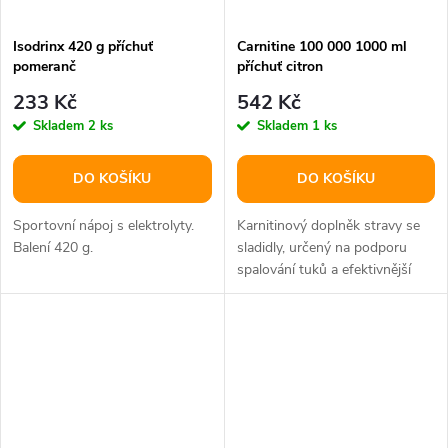
Isodrinx 420 g příchuť
Carnitine 100 000 1000 ml
pomeranč
příchuť citron
233 Kč
542 Kč
Skladem
2 ks
Skladem
1 ks
DO KOŠÍKU
DO KOŠÍKU
Sportovní nápoj s elektrolyty.
Karnitinový doplněk stravy se
Balení 420 g.
sladidly, určený na podporu
spalování tuků a efektivnější
využívání zásobních tuků.