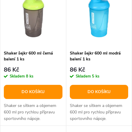
t
t
ů
ů
Shaker šejkr 600 ml černá
Shaker šejkr 600 ml modrá
balení 1 ks
balení 1 ks
86 Kč
86 Kč
Skladem
8 ks
Skladem
5 ks
DO KOŠÍKU
DO KOŠÍKU
Shaker se sítkem a objemem
Shaker se sítkem a objemem
600 ml pro rychlou přípravu
600 ml pro rychlou přípravu
sportovního nápoje.
sportovního nápoje.