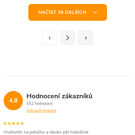
O
NAČÍST 36 DALŠÍCH
v
l
S
1
3
t
á
r
d
á
a
n
k
c
o
í
v
Hodnocení zákazníků
4,8
á
p
552 hodnocení
n
Zobrazit recenze
r
í
v
Hodnotím na jedničku a dávám pět hvězdiček