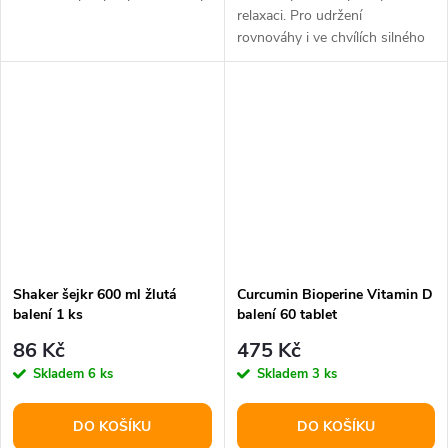
relaxaci. Pro udržení
rovnováhy i ve chvílích silného
fyzického i emocionálního
vypětí.
Shaker šejkr 600 ml žlutá
Curcumin Bioperine Vitamin D
balení 1 ks
balení 60 tablet
86 Kč
475 Kč
Skladem
6 ks
Skladem
3 ks
DO KOŠÍKU
DO KOŠÍKU