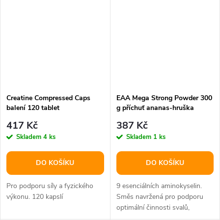
Creatine Compressed Caps
EAA Mega Strong Powder 300
balení 120 tablet
g příchuť ananas-hruška
417 Kč
387 Kč
Skladem
4 ks
Skladem
1 ks
DO KOŠÍKU
DO KOŠÍKU
Pro podporu síly a fyzického
9 esenciálních aminokyselin.
výkonu. 120 kapslí
Směs navržená pro podporu
optimální činnosti svalů,
nervové soustavy a snížení