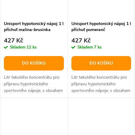
Unisport hypotonický nápoj 1 l
Unisport hypotonický nápoj 1 l
příchuť malina-brusinka
příchuť pomeranč
427 Kč
427 Kč
Skladem
12 ks
Skladem
7 ks
DO KOŠÍKU
DO KOŠÍKU
Litr tekutého koncentrátu pro
Litr tekutého koncentrátu pro
přípravu hypotonického
přípravu hypotonického
sportovního nápoje, s obsahem
sportovního nápoje, s obsahem
L-karnitinu, L-alaninu a taurinu.
L-karnitinu, L-alaninu a taurinu.