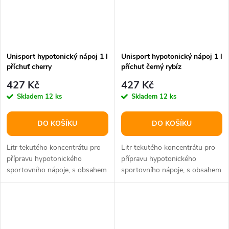
Unisport hypotonický nápoj 1 l
Unisport hypotonický nápoj 1 l
příchuť cherry
příchuť černý rybíz
427 Kč
427 Kč
Skladem
12 ks
Skladem
12 ks
DO KOŠÍKU
DO KOŠÍKU
Litr tekutého koncentrátu pro
Litr tekutého koncentrátu pro
přípravu hypotonického
přípravu hypotonického
sportovního nápoje, s obsahem
sportovního nápoje, s obsahem
L-karnitinu, L-alaninu a taurinu.
L-karnitinu, L-alaninu a taurinu.