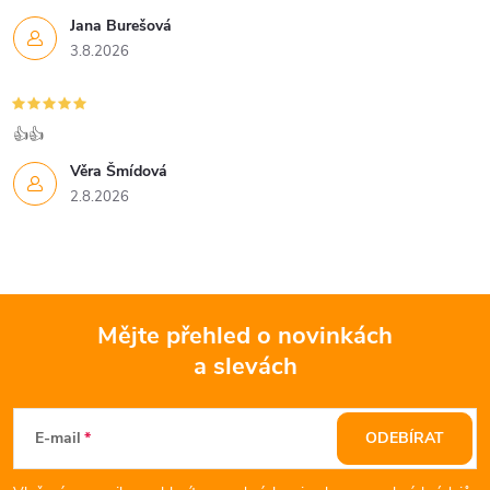
k
Jana Burešová
3.8.2026
y
v
👍👍
ý
Věra Šmídová
p
2.8.2026
i
s
u
Mějte přehled o novinkách
a slevách
Z
á
E-mail
ODEBÍRAT