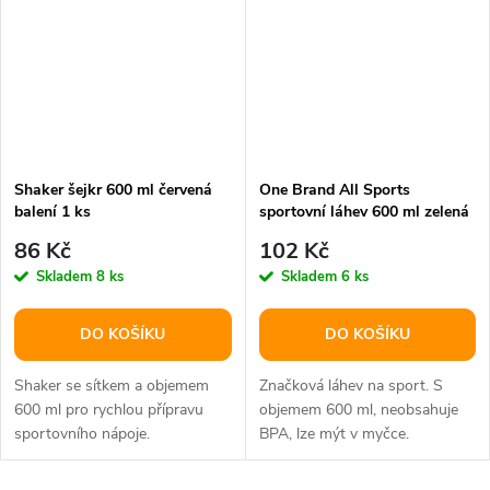
Shaker šejkr 600 ml červená
One Brand All Sports
balení 1 ks
sportovní láhev 600 ml zelená
balení 1 ks
86 Kč
102 Kč
Skladem
8 ks
Skladem
6 ks
DO KOŠÍKU
DO KOŠÍKU
Shaker se sítkem a objemem
Značková láhev na sport. S
600 ml pro rychlou přípravu
objemem 600 ml, neobsahuje
sportovního nápoje.
BPA, lze mýt v myčce.