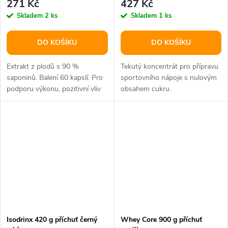
271 Kč
427 Kč
Skladem
2 ks
Skladem
1 ks
DO KOŠÍKU
DO KOŠÍKU
Extrakt z plodů s 90 %
Tekutý koncentrát pro přípravu
saponinů. Balení 60 kapslí. Pro
sportovního nápoje s nulovým
podporu výkonu, pozitivní vliv
obsahem cukru.
na hormonální aktivitu.
Isodrinx 420 g příchuť černý
Whey Core 900 g příchuť