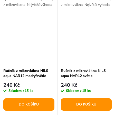
z mikrovlákna. Největší výhoda
z mikrovlákna. Největší výhoda
použitého materiálu je skryta v
použitého materiálu je skryta v
jeho...
jeho...
Ručník z mikrovlákna NILS
Ručník z mikrovlákna NILS
aqua NAR12 modrý/světle
aqua NAR12 světle
modrý
modrý/zelený
240 Kč
240 Kč
Skladem
>15 ks
Skladem
>15 ks
DO KOŠÍKU
DO KOŠÍKU