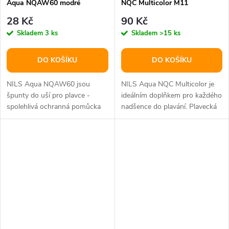
Aqua NQAW60 modré
NQC Multicolor M11
28 Kč
90 Kč
Skladem
3 ks
Skladem
>15 ks
DO KOŠÍKU
DO KOŠÍKU
NILS Aqua NQAW60 jsou
NILS Aqua NQC Multicolor je
špunty do uší pro plavce -
ideálním doplňkem pro každého
spolehlivá ochranná pomůcka
nadšence do plavání. Plavecká
pro maximální bezpečnost a
čepice je mimořádně funkční...
pohodlí při...