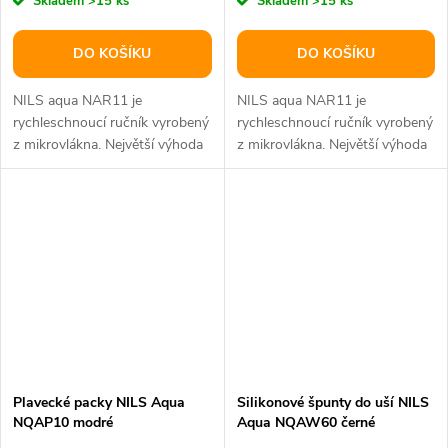
Skladem
>15 ks
Skladem
>15 ks
DO KOŠÍKU
DO KOŠÍKU
NILS aqua NAR11 je
NILS aqua NAR11 je
rychleschnoucí ručník vyrobený
rychleschnoucí ručník vyrobený
z mikrovlákna. Největší výhoda
z mikrovlákna. Největší výhoda
použitého materiálu je skryta v
použitého materiálu je skryta v
jeho...
jeho...
Plavecké packy NILS Aqua
Silikonové špunty do uší NILS
NQAP10 modré
Aqua NQAW60 černé