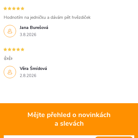
r
í
v
Hodnotím na jedničku a dávám pět hvězdiček
k
Jana Burešová
3.8.2026
y
v
👍👍
ý
Věra Šmídová
p
2.8.2026
i
s
u
Mějte přehled o novinkách
a slevách
Z