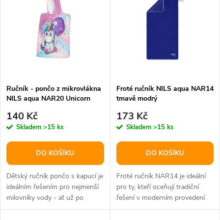
t
t
ů
ů
Ručník - pončo z mikrovlákna
Froté ručník NILS aqua NAR14
NILS aqua NAR20 Unicorn
tmavě modrý
140 Kč
173 Kč
Skladem
>15 ks
Skladem
>15 ks
DO KOŠÍKU
DO KOŠÍKU
Dětský ručník pončo s kapucí je
Froté ručník NAR14 je ideální
ideálním řešením pro nejmenší
pro ty, kteří oceňují tradiční
milovníky vody - ať už po
řešení v moderním provedení.
koupání doma, nebo během...
Klasický tvar a velká...