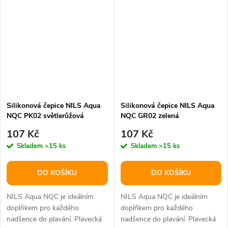
Silikonová čepice NILS Aqua
Silikonová čepice NILS Aqua
NQC PK02 světlerůžová
NQC GR02 zelená
107 Kč
107 Kč
Skladem
>15 ks
Skladem
>15 ks
DO KOŠÍKU
DO KOŠÍKU
NILS Aqua NQC je ideálním
NILS Aqua NQC je ideálním
doplňkem pro každého
doplňkem pro každého
nadšence do plavání. Plavecká
nadšence do plavání. Plavecká