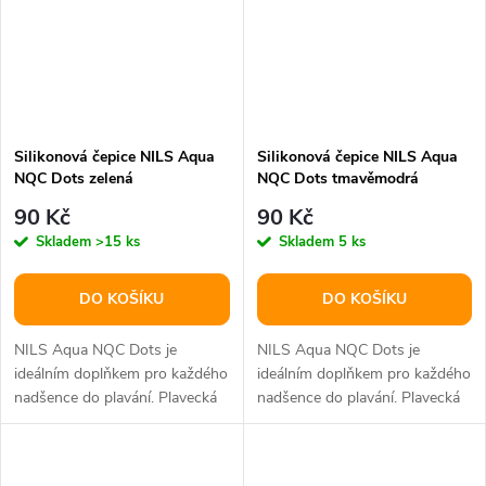
Silikonová čepice NILS Aqua
Silikonová čepice NILS Aqua
NQC Dots zelená
NQC Dots tmavěmodrá
90 Kč
90 Kč
Skladem
>15 ks
Skladem
5 ks
DO KOŠÍKU
DO KOŠÍKU
NILS Aqua NQC Dots je
NILS Aqua NQC Dots je
ideálním doplňkem pro každého
ideálním doplňkem pro každého
nadšence do plavání. Plavecká
nadšence do plavání. Plavecká
čepice je mimořádně funkční a...
čepice je mimořádně funkční a...