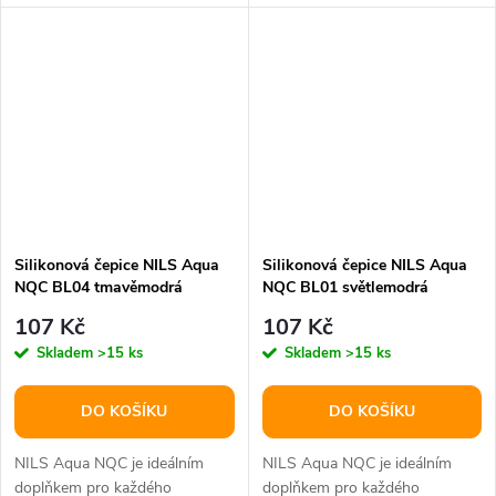
čepice je mimořádně funkční a
čepice je mimořádně funkční a
stylový...
stylový...
Silikonová čepice NILS Aqua
Silikonová čepice NILS Aqua
NQC BL04 tmavěmodrá
NQC BL01 světlemodrá
107 Kč
107 Kč
Skladem
>15 ks
Skladem
>15 ks
DO KOŠÍKU
DO KOŠÍKU
NILS Aqua NQC je ideálním
NILS Aqua NQC je ideálním
doplňkem pro každého
doplňkem pro každého