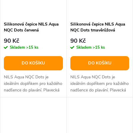
Silikonová čepice NILS Aqua
Silikonová čepice NILS Aqua
NQC Dots červená
NQC Dots tmavěrůžová
90 Kč
90 Kč
Skladem
>15 ks
Skladem
>15 ks
DO KOŠÍKU
DO KOŠÍKU
NILS Aqua NQC Dots je
NILS Aqua NQC Dots je
ideálním doplňkem pro každého
ideálním doplňkem pro každého
nadšence do plavání. Plavecká
nadšence do plavání. Plavecká
čepice je mimořádně funkční a...
čepice je mimořádně funkční a...