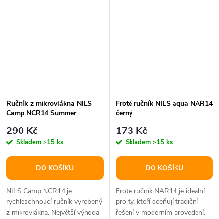
Ručník z mikrovlákna NILS
Froté ručník NILS aqua NAR14
Camp NCR14 Summer
černý
290 Kč
173 Kč
Skladem
>15 ks
Skladem
>15 ks
DO KOŠÍKU
DO KOŠÍKU
NILS Camp NCR14 je
Froté ručník NAR14 je ideální
rychleschnoucí ručník vyrobený
pro ty, kteří oceňují tradiční
z mikrovlákna. Největší výhoda
řešení v moderním provedení.