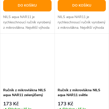
DO KOŠÍKU
DO KOŠÍKU
NILS aqua NAR11 je
NILS aqua NAR11 je
rychleschnoucí ručník vyrobený
rychleschnoucí ručník vyrobený
z mikrovlákna. Největší výhoda
z mikrovlákna. Největší výhoda
použitého materiálu je skryta v
použitého materiálu je skryta v
jeho...
jeho...
Ručník z mikrovlákna NILS
Ručník z mikrovlákna NILS
aqua NAR11 zelený/černý
aqua NAR11 světle
modrý/zelený
173 Kč
173 Kč