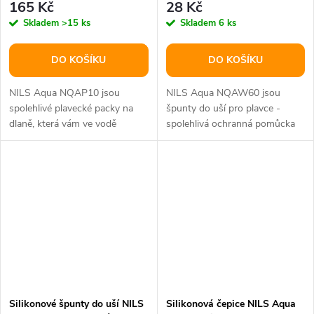
165 Kč
28 Kč
Skladem
>15 ks
Skladem
6 ks
DO KOŠÍKU
DO KOŠÍKU
NILS Aqua NQAP10 jsou
NILS Aqua NQAW60 jsou
spolehlivé plavecké packy na
špunty do uší pro plavce -
dlaně, která vám ve vodě
spolehlivá ochranná pomůcka
poskytnou jedinečnou sílu a
pro maximální bezpečnost a
výkon! Naše...
pohodlí při...
Silikonové špunty do uší NILS
Silikonová čepice NILS Aqua