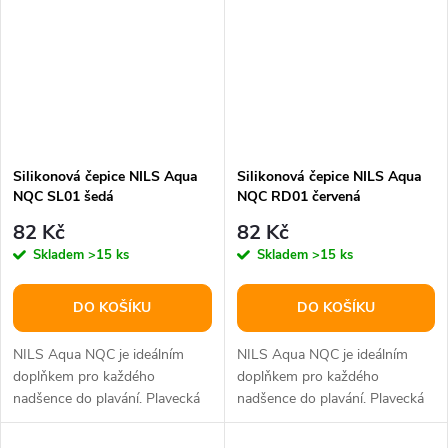
Silikonová čepice NILS Aqua
Silikonová čepice NILS Aqua
NQC SL01 šedá
NQC RD01 červená
82 Kč
82 Kč
Skladem
>15 ks
Skladem
>15 ks
DO KOŠÍKU
DO KOŠÍKU
NILS Aqua NQC je ideálním
NILS Aqua NQC je ideálním
doplňkem pro každého
doplňkem pro každého
nadšence do plavání. Plavecká
nadšence do plavání. Plavecká
čepice je mimořádně funkční a
čepice je mimořádně funkční a
stylový...
stylový...