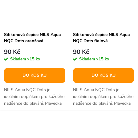
Silikonová čepice NILS Aqua
Silikonová čepice NILS Aqua
NQC Dots oranžová
NQC Dots fialová
90 Kč
90 Kč
Skladem
>15 ks
Skladem
>15 ks
DO KOŠÍKU
DO KOŠÍKU
NILS Aqua NQC Dots je
NILS Aqua NQC Dots je
ideálním doplňkem pro každého
ideálním doplňkem pro každého
nadšence do plavání. Plavecká
nadšence do plavání. Plavecká
čepice je mimořádně funkční a...
čepice je mimořádně funkční a...