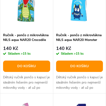
e
p
n
i
í
s
p
Ručník - pončo z mikrovlákna
Ručník - pončo z mikrovlákna
NILS aqua NAR20 Crocodile
NILS aqua NAR20 Monster
p
r
140 Kč
140 Kč
r
Skladem
>15 ks
Skladem
>15 ks
o
o
DO KOŠÍKU
DO KOŠÍKU
d
d
Dětský ručník pončo s kapucí je
Dětský ručník pončo s kapucí je
u
ideálním řešením pro nejmenší
ideálním řešením pro nejmenší
milovníky vody - ať už po
milovníky vody - ať už po
u
koupání doma, nebo během...
koupání doma, nebo během...
k
k