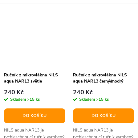
použitého materiálu je skryta v
Klasický tvar a velká...
jeho...
Ručník z mikrovlákna NILS
Ručník z mikrovlákna NILS
aqua NAR13 světle
aqua NAR13 černý/modrý
modrý/růžový
240 Kč
240 Kč
Skladem
>15 ks
Skladem
>15 ks
DO KOŠÍKU
DO KOŠÍKU
NILS aqua NAR13 je
NILS aqua NAR13 je
rychleschnoucí ručník vyrobený
rychleschnoucí ručník vyrobený