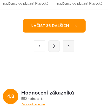
nadšence do plavání. Plavecká
nadšence do plavání. Plavecká
čepice je mimořádně funkční a
čepice je mimořádně funkční a
stylový...
stylový...
O
NAČÍST 36 DALŠÍCH
v
l
S
1
3
t
á
r
d
á
a
n
k
c
o
í
v
Hodnocení zákazníků
4,8
á
p
552 hodnocení
n
Zobrazit recenze