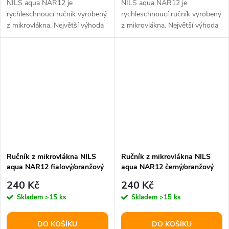
NILS aqua NAR12 je
NILS aqua NAR12 je
rychleschnoucí ručník vyrobený
rychleschnoucí ručník vyrobený
z mikrovlákna. Největší výhoda
z mikrovlákna. Největší výhoda
použitého materiálu je skryta v
použitého materiálu je skryta v
jeho...
jeho...
Ručník z mikrovlákna NILS
Ručník z mikrovlákna NILS
aqua NAR12 fialový/oranžový
aqua NAR12 černý/oranžový
240 Kč
240 Kč
Skladem
>15 ks
Skladem
>15 ks
DO KOŠÍKU
DO KOŠÍKU