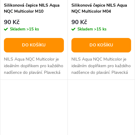
Silikonová čepice NILS Aqua
Silikonová čepice NILS Aqua
NQC Multicolor M10
NQC Multicolor M04
90 Kč
90 Kč
Skladem
>15 ks
Skladem
>15 ks
DO KOŠÍKU
DO KOŠÍKU
NILS Aqua NQC Multicolor je
NILS Aqua NQC Multicolor je
ideálním doplňkem pro každého
ideálním doplňkem pro každého
nadšence do plavání. Plavecká
nadšence do plavání. Plavecká
čepice je mimořádně funkční...
čepice je mimořádně funkční a...