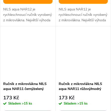
NILS aqua NAR12 je
NILS aqua NAR12 je
rychleschnoucí ručník vyrobený
rychleschnoucí ručník vyrobený
z mikrovlákna. Největší výhoda
z mikrovlákna. Největší výhoda
použitého materiálu je skryta v
použitého materiálu je skryta v
jeho...
jeho...
Ručník z mikrovlákna NILS
Ručník z mikrovlákna NILS
aqua NAR11 černý/zelený
aqua NAR11 růžový/modrý
173 Kč
173 Kč
Skladem
>15 ks
Skladem
>15 ks