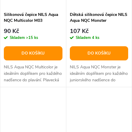
Silikonová čepice NILS Aqua
Dětská silikonová čepice NILS
NQC Multicolor M03
Aqua NQC Monster
90 Kč
107 Kč
Skladem
>15 ks
Skladem
4 ks
DO KOŠÍKU
DO KOŠÍKU
NILS Aqua NQC Multicolor je
NILS Aqua NQC Monster je
ideálním doplňkem pro každého
ideálním doplňkem pro každého
nadšence do plavání. Plavecká
juniorského nadšence do
čepice je mimořádně funkční a...
plavání. Dětská, plavecká čepice
je...