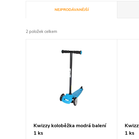
Ř
NEJPRODÁVANĚJŠÍ
a
2
položek celkem
z
V
e
ý
n
p
í
i
p
s
r
p
Kwizzy koloběžka modrá balení
Kwizz
o
1 ks
1 ks