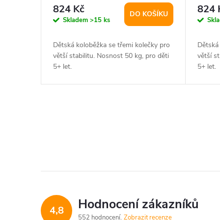
r
d
824 Kč
824 
DO KOŠÍKU
o
Skladem
>15 ks
Skl
u
d
Dětská koloběžka se třemi kolečky pro
Dětská 
k
větší stabilitu. Nosnost 50 kg, pro děti
větší s
u
5+ let.
5+ let.
t
k
ů
t
O
v
ů
l
á
d
Hodnocení zákazníků
4,8
a
552 hodnocení
Zobrazit recenze