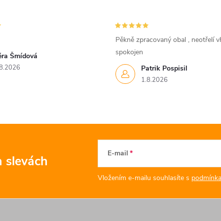
Pěkně zpracovaný obal , neotřelí vh
spokojen
ěra Šmídová
8.2026
Patrik Pospisil
1.8.2026
E-mail
a slevách
Vložením e-mailu souhlasíte s
podmínka