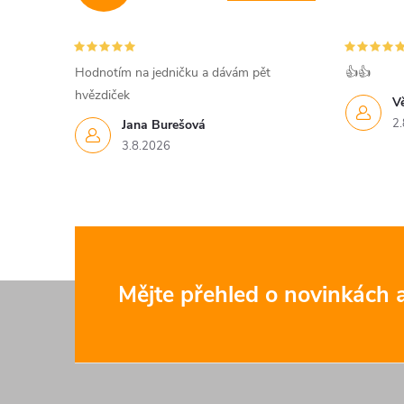
c
í
Hodnotím na jedničku a dávám pět
👍👍
hvězdiček
p
V
2.
Jana Burešová
r
3.8.2026
v
k
y
v
Z
Mějte přehled o novinkách
ý
á
p
p
i