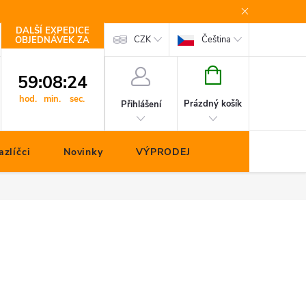
DALŠÍ EXPEDICE
Kontakty
CZK
Čeština
OBJEDNÁVEK ZA
NÁKUPNÍ
59
:
08
:
24
KOŠÍK
hod.
min.
sec.
Prázdný košík
Přihlášení
zlíčci
Novinky
VÝPRODEJ