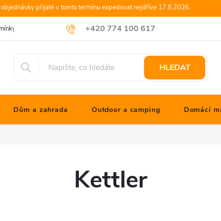
objednávky přijaté v tomto termínu expedovat nejdříve 17.8.2026.
+420 774 100 617
mínky
Podmínky ochrany osobních údajů
Blog JONATHANshop.cz
info@jonathanshop.cz
HLEDAT
Dům a zahrada
Outdoor a camping
Domácí ma
Kettler