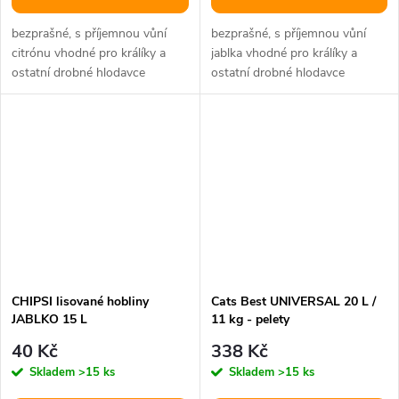
bezprašné, s příjemnou vůní
bezprašné, s příjemnou vůní
citrónu vhodné pro králíky a
jablka vhodné pro králíky a
ostatní drobné hlodavce
ostatní drobné hlodavce
materiál: 100% přírodní objem:
materiál: 100% přírodní objem:
3,2...
60 l
CHIPSI lisované hobliny
Cats Best UNIVERSAL 20 L /
JABLKO 15 L
11 kg - pelety
40 Kč
338 Kč
Skladem
>15 ks
Skladem
>15 ks