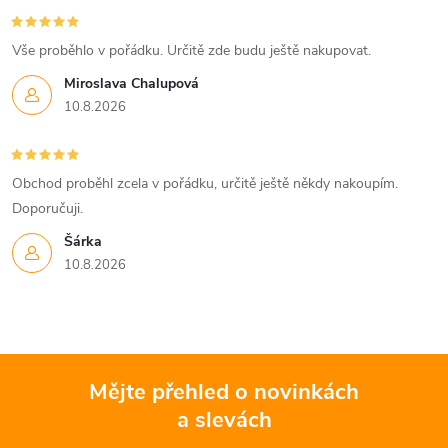
c
í
Vše proběhlo v pořádku. Určitě zde budu ještě nakupovat.
Miroslava Chalupová
p
10.8.2026
r
v
Obchod proběhl zcela v pořádku, určitě ještě někdy nakoupím.
k
Doporučuji.
Šárka
y
10.8.2026
v
ý
p
Mějte přehled o novinkách
i
a slevách
Z