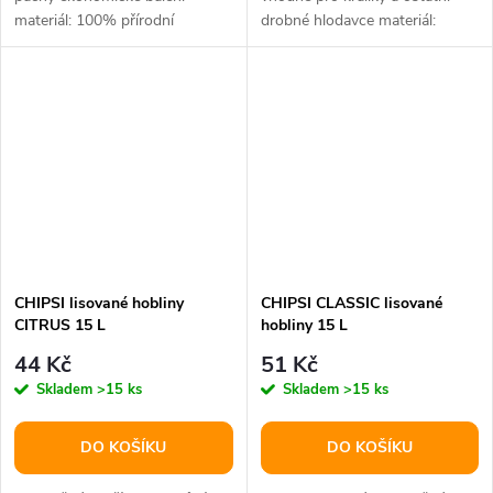
materiál: 100% přírodní
drobné hlodavce materiál:
hmotnost: 24 kg
100% přírodní objem: 60 l
CHIPSI lisované hobliny
CHIPSI CLASSIC lisované
CITRUS 15 L
hobliny 15 L
44 Kč
51 Kč
Skladem
>15 ks
Skladem
>15 ks
DO KOŠÍKU
DO KOŠÍKU