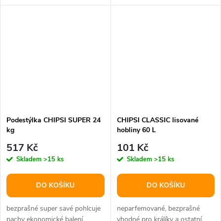
chemie efektivně pohlcuje...
jedlového dřeva má silné sací...
Podestýlka CHIPSI SUPER 24
CHIPSI CLASSIC lisované
kg
hobliny 60 L
517 Kč
101 Kč
Skladem
>15 ks
Skladem
>15 ks
DO KOŠÍKU
DO KOŠÍKU
bezprašné super savé pohlcuje
neparfemované, bezprašné
pachy ekonomické balení
vhodné pro králíky a ostatní