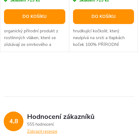
Skladem
>15 ks
Skladem
>15 ks
DO KOŠÍKU
DO KOŠÍKU
organický přírodní produkt z
hrudkující kočkolit, který
rostlinných vláken, které se
neulpívá na srsti a tlapkách
získávají ze smrkového a
koček 100% PŘÍRODNÍ
jedlového dřeva má silné sací...
PRODUKT vhodný i pro
dlouhosrstá plemena...
O
v
l
á
Hodnocení zákazníků
d
4,8
555 hodnocení
a
Zobrazit recenze