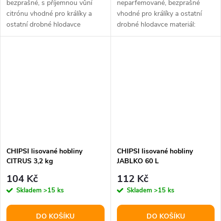
bezprašné, s příjemnou vůní
neparfemované, bezprašné
citrónu vhodné pro králíky a
vhodné pro králíky a ostatní
ostatní drobné hlodavce
drobné hlodavce materiál:
materiál: 100% přírodní objem:
100% přírodní objem: 15 l
15 l
CHIPSI lisované hobliny
CHIPSI lisované hobliny
CITRUS 3,2 kg
JABLKO 60 L
104 Kč
112 Kč
Skladem
>15 ks
Skladem
>15 ks
DO KOŠÍKU
DO KOŠÍKU