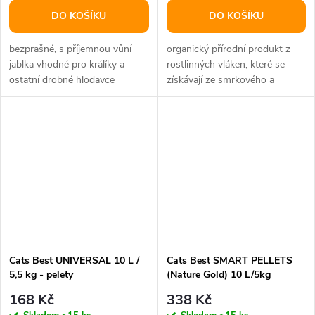
DO KOŠÍKU
DO KOŠÍKU
bezprašné, s příjemnou vůní
organický přírodní produkt z
jablka vhodné pro králíky a
rostlinných vláken, které se
ostatní drobné hlodavce
získávají ze smrkového a
materiál: 100% přírodní objem:
jedlového dřeva má silné sací...
15 l
Cats Best UNIVERSAL 10 L /
Cats Best SMART PELLETS
5,5 kg - pelety
(Nature Gold) 10 L/5kg
168 Kč
338 Kč