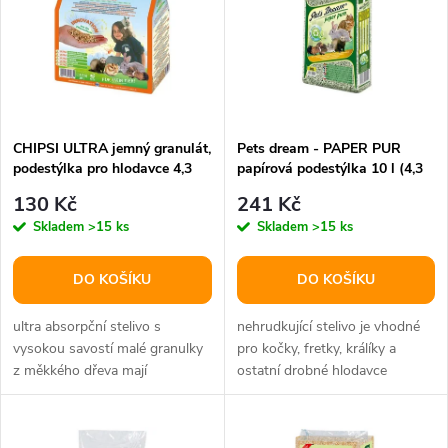
e
p
n
i
í
s
p
CHIPSI ULTRA jemný granulát,
Pets dream - PAPER PUR
podestýlka pro hlodavce 4,3
papírová podestýlka 10 l (4,3
p
kg 10 l
kg)
r
130 Kč
241 Kč
r
Skladem
>15 ks
Skladem
>15 ks
o
o
DO KOŠÍKU
DO KOŠÍKU
d
d
ultra absorpční stelivo s
nehrudkující stelivo je vhodné
u
vysokou savostí malé granulky
pro kočky, fretky, králíky a
z měkkého dřeva mají
ostatní drobné hlodavce
u
nepravidelný tvar, díky kterému
bezprašné a bez bakterií
k
dokážou...
drobní...
k