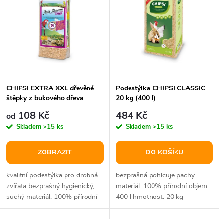
t
t
ů
ů
CHIPSI EXTRA XXL dřevěné
Podestýlka CHIPSI CLASSIC
štěpky z bukového dřeva
20 kg (400 l)
108 Kč
484 Kč
od
Skladem
>15 ks
Skladem
>15 ks
ZOBRAZIT
DO KOŠÍKU
kvalitní podestýlka pro drobná
bezprašná pohlcuje pachy
zvířata bezprašný hygienický,
materiál: 100% přírodní objem:
suchý materiál: 100% přírodní
400 l hmotnost: 20 kg