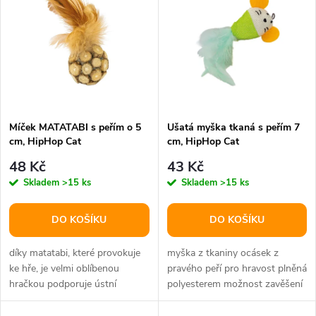
t
t
ů
ů
Míček MATATABI s peřím o 5
Ušatá myška tkaná s peřím 7
cm, HipHop Cat
cm, HipHop Cat
48 Kč
43 Kč
Skladem
>15 ks
Skladem
>15 ks
DO KOŠÍKU
DO KOŠÍKU
díky matatabi, které provokuje
myška z tkaniny ocásek z
ke hře, je velmi oblíbenou
pravého peří pro hravost plněná
hračkou podporuje ústní
polyesterem možnost zavěšení
hygienu peří dráždí kočku ke
na udičku materiál: tkaná látka...
hře...