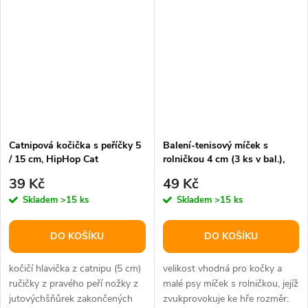
Catnipová kočička s peříčky 5
Balení-tenisový míček s
/ 15 cm, HipHop Cat
rolničkou 4 cm (3 ks v bal.),
HipHop Cat
39 Kč
49 Kč
Skladem
>15 ks
Skladem
>15 ks
DO KOŠÍKU
DO KOŠÍKU
kočičí hlavička z catnipu (5 cm)
velikost vhodná pro kočky a
ručičky z pravého peří nožky z
malé psy míček s rolničkou, jejíž
jutovýchšňůrek zakončených
zvukprovokuje ke hře rozměr: