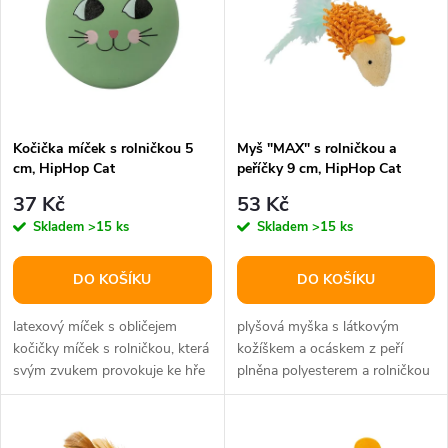
e
p
n
i
í
s
p
Kočička míček s rolničkou 5
Myš "MAX" s rolničkou a
cm, HipHop Cat
peříčky 9 cm, HipHop Cat
p
r
37 Kč
53 Kč
r
Skladem
>15 ks
Skladem
>15 ks
o
o
DO KOŠÍKU
DO KOŠÍKU
d
d
latexový míček s obličejem
plyšová myška s látkovým
u
kočičky míček s rolničkou, která
kožíškem a ocáskem z peří
svým zvukem provokuje ke hře
plněna polyesterem a rolničkou
u
svou velikostí 5 cm je...
uvnitř rolnička podněcuje
k
hravost...
k