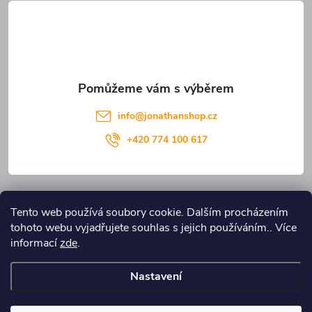
t
í
info
@
jonathanshop.cz
+420 774 100 617
Informace pro vás
Tento web používá soubory cookie. Dalším procházením
tohoto webu vyjadřujete souhlas s jejich používáním.. Více
Blog JONATHANshop.cz
informací
zde
.
Nastavení
Copyright 2026
JONATHANshop.cz
. Všechna práva vyhrazena.
Upravit
nastavení cookies