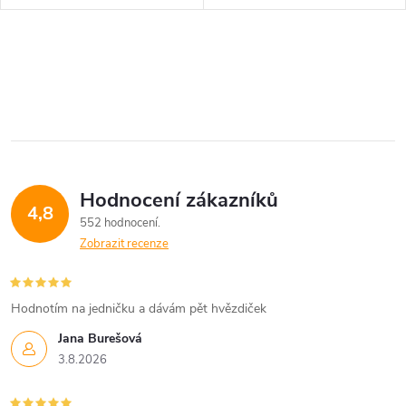
catnipovými kuličkami...
ø4 cm barva:žlutá obsah...
O
v
l
á
Hodnocení zákazníků
d
4,8
552 hodnocení
a
Zobrazit recenze
c
í
Hodnotím na jedničku a dávám pět hvězdiček
Jana Burešová
p
3.8.2026
r