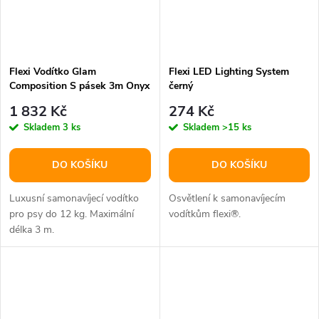
Flexi Vodítko Glam
Flexi LED Lighting System
Composition S pásek 3m Onyx
černý
Black
1 832 Kč
274 Kč
Skladem
3 ks
Skladem
>15 ks
DO KOŠÍKU
DO KOŠÍKU
Luxusní samonavíjecí vodítko
Osvětlení k samonavíjecím
pro psy do 12 kg. Maximální
vodítkům flexi®.
délka 3 m.