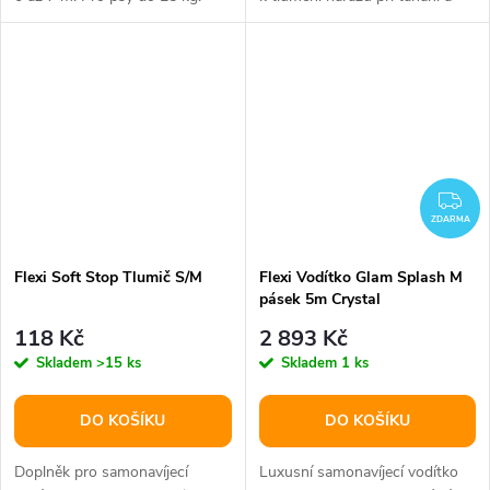
prudkém zabrzdění.
ZD
ZDARMA
Flexi Soft Stop Tlumič S/M
Flexi Vodítko Glam Splash M
pásek 5m Crystal
118 Kč
2 893 Kč
Skladem
>15 ks
Skladem
1 ks
DO KOŠÍKU
DO KOŠÍKU
Doplněk pro samonavíjecí
Luxusní samonavíjecí vodítko