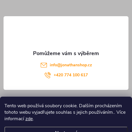
a
t
í
info
@
jonathanshop.cz
+420 774 100 617
Informace pro vás
Tento web používá soubory cookie. Dalším procházením
tohoto webu vyjadřujete souhlas s jejich používáním.. Více
Blog JONATHANshop.cz
informací
zde
.