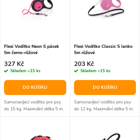
e
p
n
i
í
s
p
Flexi Vodítko Neon S pásek
Flexi Vodítko Classic S lanko
5m černo-růžové
5m růžové
p
r
327 Kč
203 Kč
r
Skladem
>15 ks
Skladem
>15 ks
o
o
DO KOŠÍKU
DO KOŠÍKU
d
d
Samonavíjecí vodítko pro psy
Samonavíjecí vodítko pro psy
u
do 15 kg. Maximální délka 5 m.
do 12 kg. Maximální délka 5 m.
u
k
k