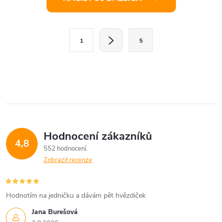
v
l
S
1
5
t
á
r
d
á
a
n
k
c
o
í
v
Hodnocení zákazníků
4,8
á
p
552 hodnocení
n
Zobrazit recenze
r
í
v
Hodnotím na jedničku a dávám pět hvězdiček
k
Jana Burešová