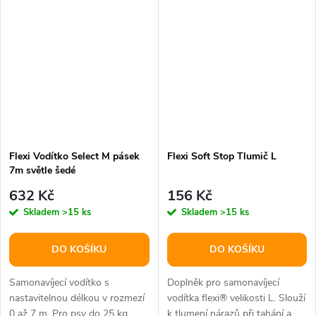
Flexi Vodítko Select M pásek
Flexi Soft Stop Tlumič L
7m světle šedé
632 Kč
156 Kč
Skladem
>15 ks
Skladem
>15 ks
DO KOŠÍKU
DO KOŠÍKU
Samonavíjecí vodítko s
Doplněk pro samonavíjecí
nastavitelnou délkou v rozmezí
vodítka flexi® velikosti L. Slouží
0 až 7 m. Pro psy do 25 kg.
k tlumení nárazů při tahání a