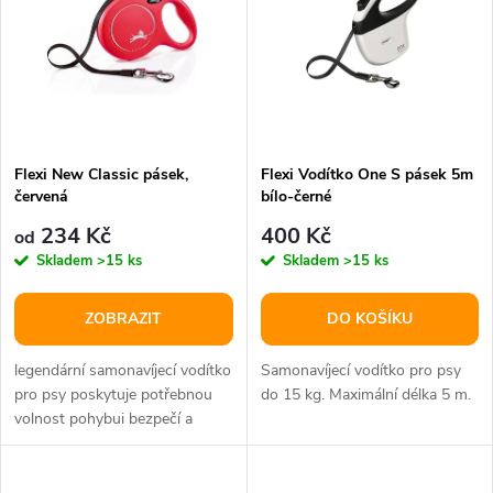
t
t
ů
ů
Flexi New Classic pásek,
Flexi Vodítko One S pásek 5m
červená
bílo-černé
234 Kč
400 Kč
od
Skladem
>15 ks
Skladem
>15 ks
ZOBRAZIT
DO KOŠÍKU
legendární samonavíjecí vodítko
Samonavíjecí vodítko pro psy
pro psy poskytuje potřebnou
do 15 kg. Maximální délka 5 m.
volnost pohybui bezpečí a
pohodlí pro každodenní...