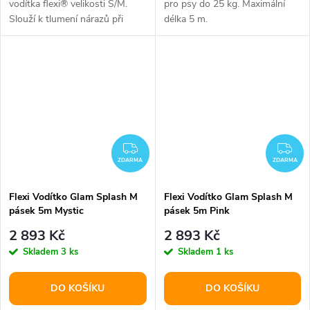
vodítka flexi® velikosti S/M.
pro psy do 25 kg. Maximální
Slouží k tlumení nárazů při
délka 5 m.
tahání a prudkém zabrzdění.
ZDARMA
ZD
ZDARMA
ZDARMA
Flexi Vodítko Glam Splash M
Flexi Vodítko Glam Splash M
pásek 5m Mystic
pásek 5m Pink
2 893 Kč
2 893 Kč
Skladem
3 ks
Skladem
1 ks
DO KOŠÍKU
DO KOŠÍKU