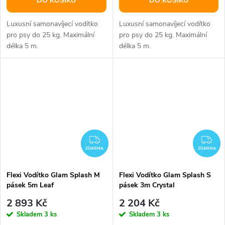
DO KOŠÍKU
DO KOŠÍKU
Luxusní samonavíjecí vodítko
Luxusní samonavíjecí vodítko
pro psy do 25 kg. Maximální
pro psy do 25 kg. Maximální
délka 5 m.
délka 5 m.
ZDARMA
ZD
ZDARMA
ZDARMA
Flexi Vodítko Glam Splash M
Flexi Vodítko Glam Splash S
pásek 5m Leaf
pásek 3m Crystal
2 893 Kč
2 204 Kč
Skladem
3 ks
Skladem
3 ks