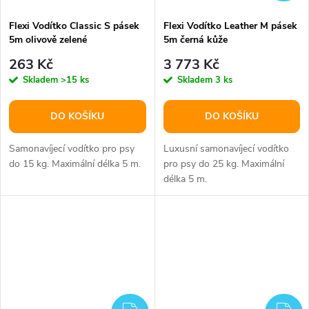
Flexi Vodítko Classic S pásek
Flexi Vodítko Leather M pásek
5m olivově zelené
5m černá kůže
263 Kč
3 773 Kč
Skladem
>15 ks
Skladem
3 ks
DO KOŠÍKU
DO KOŠÍKU
Samonavíjecí vodítko pro psy
Luxusní samonavíjecí vodítko
do 15 kg. Maximální délka 5 m.
pro psy do 25 kg. Maximální
délka 5 m.
ZDARMA
ZD