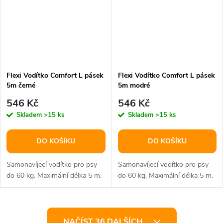
Flexi Vodítko Comfort L pásek
Flexi Vodítko Comfort L pásek
5m černé
5m modré
546 Kč
546 Kč
Skladem
>15 ks
Skladem
>15 ks
DO KOŠÍKU
DO KOŠÍKU
Samonavíjecí vodítko pro psy
Samonavíjecí vodítko pro psy
do 60 kg. Maximální délka 5 m.
do 60 kg. Maximální délka 5 m.
O
NAČÍST 36 DALŠÍCH