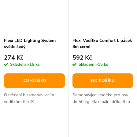
Flexi LED Lighting System
Flexi Vodítko Comfort L pásek
světle šedý
8m černé
274 Kč
592 Kč
Skladem
>15 ks
Skladem
>15 ks
DO KOŠÍKU
DO KOŠÍKU
Osvětlení k samonavíjecím
Samonavíjecí vodítko pro psy
vodítkům flexi®.
do 50 kg. Maximální délka 8 m.