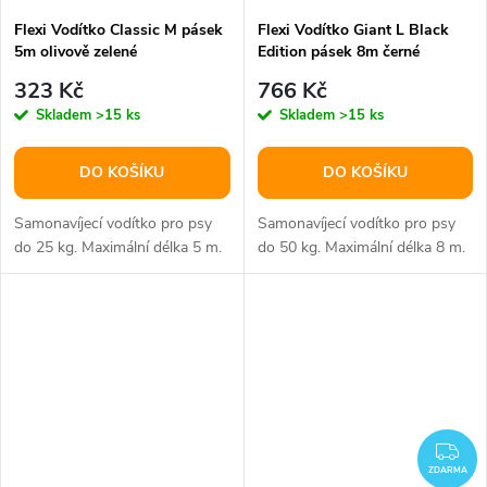
Flexi Vodítko Classic M pásek
Flexi Vodítko Giant L Black
5m olivově zelené
Edition pásek 8m černé
323 Kč
766 Kč
Skladem
>15 ks
Skladem
>15 ks
DO KOŠÍKU
DO KOŠÍKU
Samonavíjecí vodítko pro psy
Samonavíjecí vodítko pro psy
do 25 kg. Maximální délka 5 m.
do 50 kg. Maximální délka 8 m.
ZD
ZDARMA